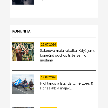
KOMUNITA
22.07.2026
Satanova malá raketka: Když jsme
konečně pochopili, že se nic
nestane
17.07.2026
Highlands a Islands turné Loes &
Honza #1: K majáku