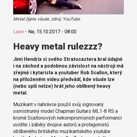
Metal žijete všude, zdroj: YouTube
Leon
-
Ne, 15.10.2017 - 08:00
Heavy metal rulezzz?
Jimi Hendrix si svého Stratocastera bral údajně
i na záchod a podobnou závislost na nástroji má
zřejmě i kytarista a youtuber Rob Scallon, který
na přiloženém videu předvádí, kde všude lze
(nebo spíš nelze) hrát jeho oblíbený heavy
metal.
Muzikant v nahrávce použil svůj signovaný
osmistrunný model Chapman Guitars ML1-8 RS a
kromě Scallonových nekompromisních performancí
uvidíte i záběry dvojice autorů a protagonistů
oblíbeného britského muzikantského youtube