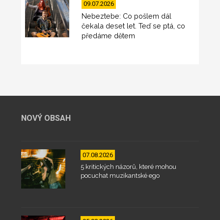
09.07.2026
Nebeztebe: Co pošlem dál
čekala deset let. Teď se ptá, co
předáme dětem
NOVÝ OBSAH
07.08.2026
5 kritických názorů, které mohou
pocuchat muzikantské ego