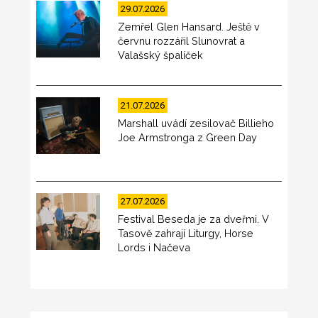
29.07.2026
Zemřel Glen Hansard. Ještě v
červnu rozzářil Slunovrat a
Valašský špalíček
21.07.2026
Marshall uvádí zesilovač Billieho
Joe Armstronga z Green Day
27.07.2026
Festival Beseda je za dveřmi. V
Tasově zahrají Liturgy, Horse
Lords i Načeva