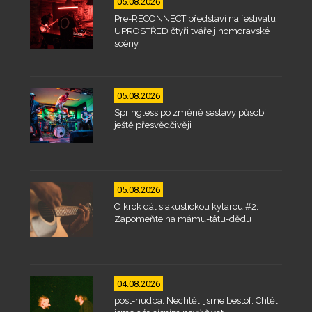
05.08.2026
Pre-RECONNECT představí na festivalu
UPROSTŘED čtyři tváře jihomoravské
scény
05.08.2026
Springless po změně sestavy působí
ještě přesvědčivěji
05.08.2026
O krok dál s akustickou kytarou #2:
Zapomeňte na mámu-tátu-dědu
04.08.2026
post-hudba: Nechtěli jsme bestof. Chtěli