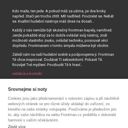
Kdo maže, ten jede. A pokud máš za ušima, jsi dva kroky
napřed. Stačí jen trochu chtít. Mít nadhled. Povznést se. Nebát
se. Kvalitní hudební nástroje máš dnes na dosah...
Každý z nás nemůže být skutečný frontman kapely, namítneš.
Jenže pokaždé stojí za to dobře ovládat svůj nástroj, znát
možnosti vlastního zvuku, ovládat techniku, posouvat věci
dopředu. Frontmanem v tomto smyslu můžeme být všichni.
Záleží nám na naší hudební scéně a podporujeme ji. Frontman
Tě chce inspirovat. Dodávat Ti sebevědomí. Pobavit Tě.
Rozvíjet Tvé myšlení. Povzbudit Tě k hraní...
redakce a kontakt
Srovnejme si noty
Cookies jsou jako předznamenání v notovém zápisu a při návštěvě
webových stránek se pro různé účely ukládají do zařízení, ze
kterého na naše stránky vstupujete. Používáme je především pro
to, aby vaše návštěva na webu Frontman.cz proběhla v dokonalé
harmonii s vaším očekáváním.
Zjistit více