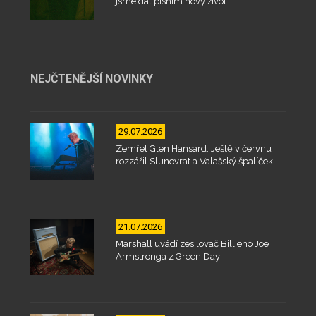
jsme dát písním nový život
NEJČTENĚJŠÍ NOVINKY
29.07.2026
Zemřel Glen Hansard. Ještě v červnu
rozzářil Slunovrat a Valašský špalíček
21.07.2026
Marshall uvádí zesilovač Billieho Joe
Armstronga z Green Day