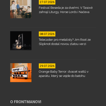
27.07.2026
Festival Beseda je za dveřmi. V Tasově
zahrají Liturgy, Horse Lords i Načeva
08.07.2026
Telecaster pro metalisty? Jim Root ze
Slipknot dostal novou zlatou verzi
29.07.2026
Orange Baby Terror: dvacet wattů v
aparátu, který se vejde do batohu
O FRONTMANOVI