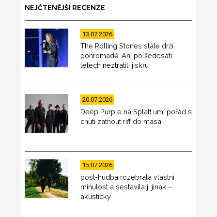
NEJČTENĚJŠÍ RECENZE
13.07.2026
The Rolling Stones stále drží
pohromadě. Ani po šedesáti
letech neztratili jiskru
20.07.2026
Deep Purple na Splat! umí pořád s
chutí zatnout riff do masa
15.07.2026
post-hudba rozebrala vlastní
minulost a sestavila ji jinak –
akusticky