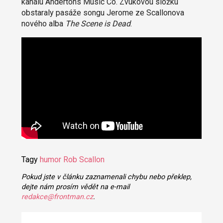
kanálu Andertons Music Co. Zvukovou složku
obstaraly pasáže songu Jerome ze Scallonova
nového alba
The Scene is Dead
.
Tagy
humor
Rob Scallon
Pokud jste v článku zaznamenali chybu nebo překlep,
dejte nám prosím vědět na e-mail
redakce@frontman.cz
.