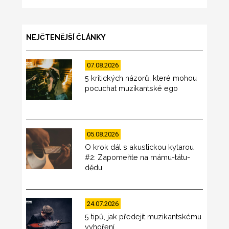
NEJČTENĚJŠÍ ČLÁNKY
07.08.2026
5 kritických názorů, které mohou
pocuchat muzikantské ego
05.08.2026
O krok dál s akustickou kytarou
#2: Zapomeňte na mámu-tátu-
dědu
24.07.2026
5 tipů, jak předejít muzikantskému
vyhoření