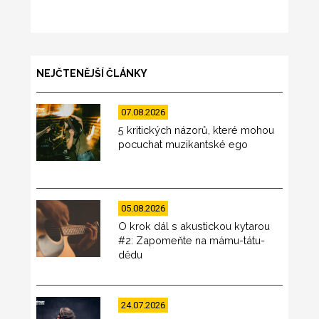
NEJČTENĚJŠÍ ČLÁNKY
07.08.2026
5 kritických názorů, které mohou
pocuchat muzikantské ego
05.08.2026
O krok dál s akustickou kytarou
#2: Zapomeňte na mámu-tátu-
dědu
24.07.2026