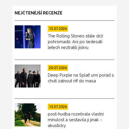
NEJČTENĚJŠÍ RECENZE
13.07.2026
The Rolling Stones stále drží
pohromadě. Ani po šedesáti
letech neztratili jiskru
20.07.2026
Deep Purple na Splat! umí pořád s
chutí zatnout riff do masa
15.07.2026
post-hudba rozebrala vlastní
minulost a sestavila ji jinak –
akusticky