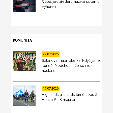
5 tipů, jak předejít muzikantskému
vyhoření
KOMUNITA
22.07.2026
Satanova malá raketka: Když jsme
konečně pochopili, že se nic
nestane
17.07.2026
Highlands a Islands turné Loes &
Honza #1: K majáku