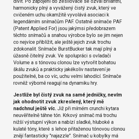
divit. Po zapojení do zesilovače se ozval brilantní,
harmonicky plný a vyvážený čistý zvuk, který ve
cvičeném uchu okamžitě vyvolává asociaci k
legendárním snímačům PAF. Ostatně snímače PAF
(Patent Applied For) jsou jakýmsi předobrazem
těchto snímačů a snahou výrobce bylo se jim nejen
co nejvíce přiblížit, ale ještě jejich zvuk trochu
zdokonalit. Snímače BurstBucker tak mají plný a
úžasně čitelný zvuk. Ve spolupráci s ovladači
Volume a s tónovou clonou lze vytvořit bohatou
škálu zvuků a prakticky jakékoliv nastavení je
použitelné, ba co víc, uchu velmi lahodící. Snímače
rovněž výborně reagují na dynamiku hry.
Jestliže byl čistý zvuk na samé jedničky, nevím
jak ohodnotit zvuk zkreslený, který mě
nadchnul ještě víc.
Již při mírném crunchi kytara
neuvěřitelně táhne tón. Krkový snímač má trochu
nižší výstupní výkon a nabízí sladké, hluboké a
kulaté tóny, které s lehce přitaženou tónovou clonou
znějí fantasticky "najazzle". Snímač u kobylky má