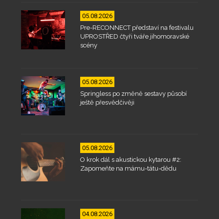
05.08.2026
Pre-RECONNECT představí na festivalu
UPROSTŘED čtyři tváře jihomoravské
scény
05.08.2026
Springless po změně sestavy působí
ještě přesvědčivěji
05.08.2026
O krok dál s akustickou kytarou #2:
Zapomeňte na mámu-tátu-dědu
04.08.2026