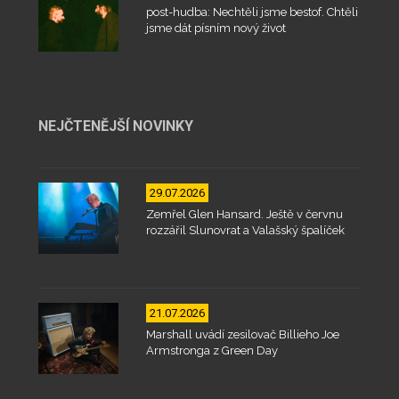
post-hudba: Nechtěli jsme bestof. Chtěli
jsme dát písním nový život
NEJČTENĚJŠÍ NOVINKY
29.07.2026
Zemřel Glen Hansard. Ještě v červnu
rozzářil Slunovrat a Valašský špalíček
21.07.2026
Marshall uvádí zesilovač Billieho Joe
Armstronga z Green Day