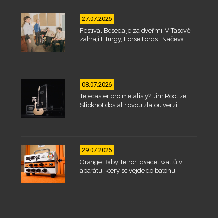
27.07.2026
Festival Beseda je za dveřmi. V Tasově
zahrají Liturgy, Horse Lords i Načeva
08.07.2026
Telecaster pro metalisty? Jim Root ze
Slipknot dostal novou zlatou verzi
29.07.2026
Orange Baby Terror: dvacet wattů v
aparátu, který se vejde do batohu