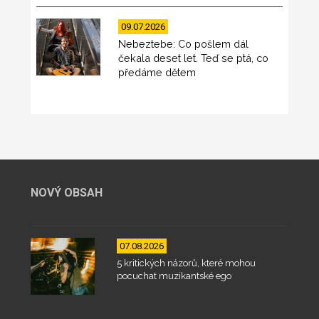
09.07.2026
Nebeztebe: Co pošlem dál
čekala deset let. Teď se ptá, co
předáme dětem
NOVÝ OBSAH
07.08.2026
5 kritických názorů, které mohou
pocuchat muzikantské ego