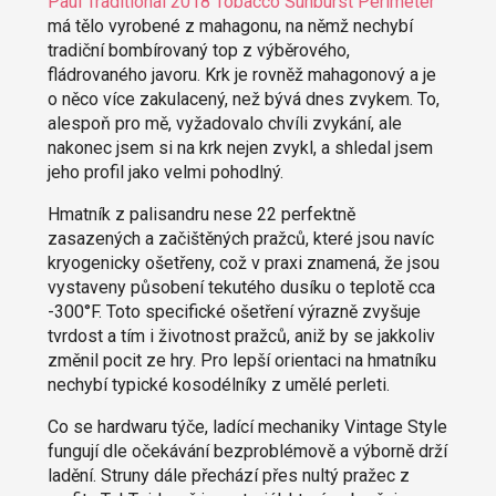
Paul Traditional 2018 Tobacco Sunburst Perimeter
má tělo vyrobené z mahagonu, na němž nechybí
tradiční bombírovaný top z výběrového,
fládrovaného javoru. Krk je rovněž mahagonový a je
o něco více zakulacený, než bývá dnes zvykem. To,
alespoň pro mě, vyžadovalo chvíli zvykání, ale
nakonec jsem si na krk nejen zvykl, a shledal jsem
jeho profil jako velmi pohodlný.
Hmatník z palisandru nese 22 perfektně
zasazených a začištěných pražců, které jsou navíc
kryogenicky ošetřeny, což v praxi znamená, že jsou
vystaveny působení tekutého dusíku o teplotě cca
-300°F. Toto specifické ošetření výrazně zvyšuje
tvrdost a tím i životnost pražců, aniž by se jakkoliv
změnil pocit ze hry. Pro lepší orientaci na hmatníku
nechybí typické kosodélníky z umělé perleti.
Co se hardwaru týče, ladící mechaniky Vintage Style
fungují dle očekávání bezproblémově a výborně drží
ladění. Struny dále přechází přes nultý pražec z