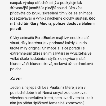
naopak výstup středně silný a poskytuje tak
šťavnatější, jasnější a plnější sound. Čím více
přidáváte do zvuku zkreslení, tím více se snímače
rozezpívávají a vyniká nádherně dlouhý sustain.
Kdo
má rád tón Gary Moora, poleze doslova blahem
po zdi.
Cívky snímačů BurstBucker mají tzv. nedokonalé
vinutí, díky kterému je v podstatě každý kus do
určité míry originál. Snímače si sice poradí i s
extrémnějším zkreslením a kytara je využitelná ve
velké škále hudebních stylů, ale nejvíce ji sluší
bluesová či bluesrocková, rocková až hardrocková
poloha.
Závěr
Jeden z nejlepších Les Paulů, na které jsem v
poslední době hrál. Nemá smysl zde opakovat
všechna superlativa, která jsem uvedl v textu, lze k
nim jen přidat špičkové řemeslné zpracování,