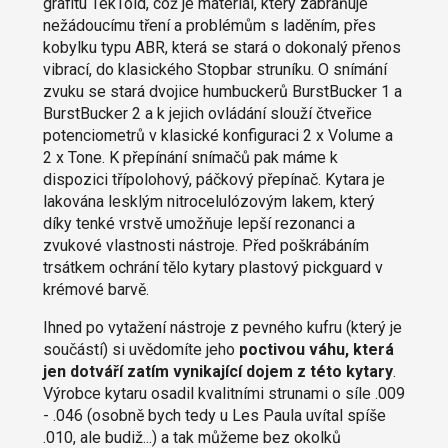
grafitu TekToid, což je materiál, který zabraňuje
nežádoucímu tření a problémům s laděním, přes
kobylku typu ABR, která se stará o dokonalý přenos
vibrací, do klasického Stopbar struníku. O snímání
zvuku se stará dvojice humbuckerů BurstBucker 1 a
BurstBucker 2 a k jejich ovládání slouží čtveřice
potenciometrů v klasické konfiguraci 2 x Volume a
2 x Tone. K přepínání snímačů pak máme k
dispozici třípolohový, páčkový přepínač. Kytara je
lakována lesklým nitrocelulózovým lakem, který
díky tenké vrstvě umožňuje lepší rezonanci a
zvukové vlastnosti nástroje. Před poškrábáním
trsátkem ochrání tělo kytary plastový pickguard v
krémové barvě.
Ihned po vytažení nástroje z pevného kufru (který je
součástí) si uvědomíte jeho
poctivou váhu, která
jen dotváří zatím vynikající dojem z této kytary
.
Výrobce kytaru osadil kvalitními strunami o síle .009
- .046 (osobně bych tedy u Les Paula uvítal spíše
.010, ale budiž...) a tak můžeme bez okolků