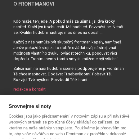
O FRONTMANOVI
Kdo maže, ten jede. A pokud máš za ušima, jsi dva kroky
napřed. Stačí jen trochu chtít. Mít nadhled. Povznést se. Nebát
se. Kvalitní hudební nástroje máš dnes na dosah...
Každý z nás nemůže být skutečný frontman kapely, namítneš.
Jenže pokaždé stojí za to dobře ovládat svůj nástroj, znát
možnosti vlastního zvuku, ovládat techniku, posouvat věci
dopředu. Frontmanem v tomto smyslu můžeme být všichni.
Záleží nám na naší hudební scéně a podporujeme ji. Frontman
Tě chce inspirovat. Dodávat Ti sebevědomí. Pobavit Tě.
Rozvíjet Tvé myšlení. Povzbudit Tě k hraní...
redakce a kontakt
Srovnejme si noty
Cookies jsou jako předznamenání v notovém zápisu a při návštěvě
webových stránek se pro různé účely ukládají do zařízení, ze
kterého na naše stránky vstupujete. Používáme je především pro
to, aby vaše návštěva na webu Frontman.cz proběhla v dokonalé