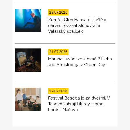
29.07.2026
Zemřel Glen Hansard. Ještě v
červnu rozzářil Slunovrat a
Valašský špalíček
21.07.2026
Marshall uvádí zesilovač Billieho
Joe Armstronga z Green Day
27.07.2026
Festival Beseda je za dveřmi. V
Tasově zahrají Liturgy, Horse
Lords i Načeva