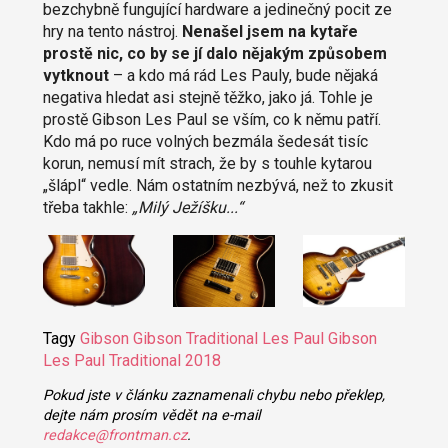
bezchybně fungující hardware a jedinečný pocit ze
hry na tento nástroj.
Nenašel jsem na kytaře
prostě nic, co by se jí dalo nějakým způsobem
vytknout
– a kdo má rád Les Pauly, bude nějaká
negativa hledat asi stejně těžko, jako já. Tohle je
prostě Gibson Les Paul se vším, co k němu patří.
Kdo má po ruce volných bezmála šedesát tisíc
korun, nemusí mít strach, že by s touhle kytarou
„šlápl“ vedle. Nám ostatním nezbývá, než to zkusit
třeba takhle:
„Milý Ježíšku...“
Tagy
Gibson
Gibson Traditional
Les Paul
Gibson
Les Paul Traditional 2018
Pokud jste v článku zaznamenali chybu nebo překlep,
dejte nám prosím vědět na e-mail
redakce@frontman.cz
.