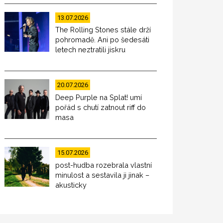
13.07.2026
The Rolling Stones stále drží
pohromadě. Ani po šedesáti
letech neztratili jiskru
20.07.2026
Deep Purple na Splat! umí
pořád s chutí zatnout riff do
masa
15.07.2026
post-hudba rozebrala vlastní
minulost a sestavila ji jinak –
akusticky