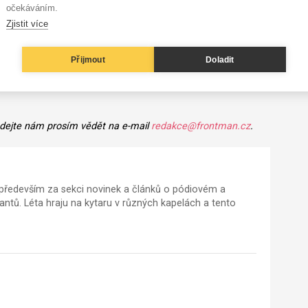
očekáváním.
Zjistit více
Přijmout
Doladit
 dejte nám prosím vědět na e-mail
redakce@frontman.cz
.
ředevším za sekci novinek a článků o pódiovém a
tů. Léta hraju na kytaru v různých kapelách a tento