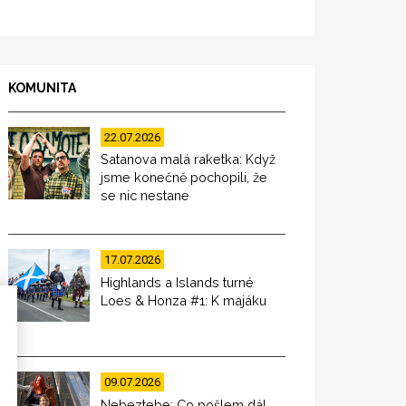
KOMUNITA
22.07.2026
Satanova malá raketka: Když
jsme konečně pochopili, že
se nic nestane
17.07.2026
Highlands a Islands turné
Loes & Honza #1: K majáku
09.07.2026
Nebeztebe: Co pošlem dál