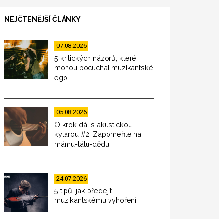
NEJČTENĚJŠÍ ČLÁNKY
07.08.2026
5 kritických názorů, které
mohou pocuchat muzikantské
ego
05.08.2026
O krok dál s akustickou
kytarou #2: Zapomeňte na
mámu-tátu-dědu
24.07.2026
5 tipů, jak předejít
muzikantskému vyhoření