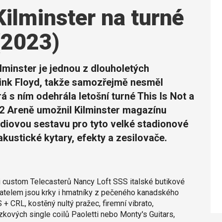
Kilminster na turné
(2023)
lminster je jednou z dlouholetých
ink Floyd, takže samozřejmě nesměl
 s ním odehrála letošní turné This Is Not a
O2 Areně umožnil Kilminster magazínu
ódiovou sestavu pro tyto velké stadionové
akustické kytary, efekty a zesilovače.
ci custom Telecasterů Nancy Loft SSS italské butikové
vatelem jsou krky i hmatníky z pečeného kanadského
+ CRL, kostěný nultý pražec, firemní vibrato,
zkových single coilů Paoletti nebo Monty's Guitars,