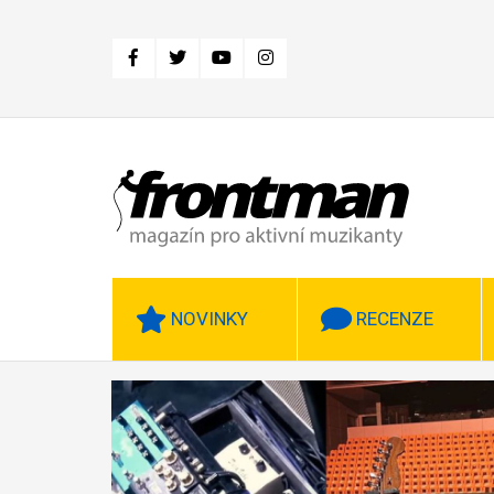
Přejít
k
hlavnímu
obsahu
NOVINKY
RECENZE