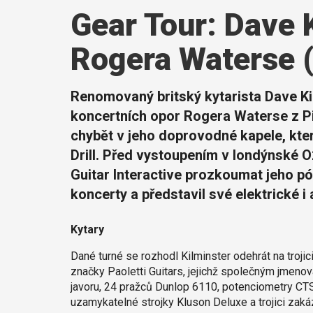
Gear Tour: Dave 
Rogera Waterse 
Renomovaný britský kytarista Dave Ki
koncertních opor Rogera Waterse z P
chybět v jeho doprovodné kapele, která
Drill. Před vystoupením v londýnské 
Guitar Interactive prozkoumat jeho p
koncerty a představil své elektrické i 
Kytary
Dané turné se rozhodl Kilminster odehrát na troji
značky Paoletti Guitars, jejichž společným jmeno
javoru, 24 pražců Dunlop 6110, potenciometry CTS 
uzamykatelné strojky Kluson Deluxe a trojici zaká