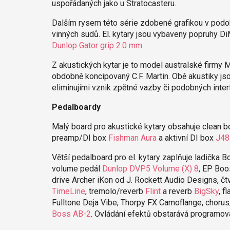
uspořádaných jako u Stratocasteru.
Dalším rysem této série zdobené grafikou v podob
vinných sudů. El. kytary jsou vybaveny popruhy Di
Dunlop Gator grip 2.0 mm
.
Z akustických kytar je to model australské firmy
obdobně koncipovaný C.F. Martin. Obě akustiky js
eliminujími vznik zpětné vazby či podobných inter
Pedalboardy
Malý board pro akustické kytary obsahuje clean 
preamp/DI box
Fishman Aura
a aktivní DI box
J48
Větší pedalboard pro el. kytary zaplňuje ladička B
volume pedál
Dunlop DVP5 Volume (X) 8
, EP Boo
drive Archer iKon od J. Rockett Audio Designs, čt
TimeLine
, tremolo/reverb
Flint
a reverb
BigSky
, f
Fulltone Deja Vibe, Thorpy FX Camoflange, choru
Boss AB-2
. Ovládání efektů obstarává programova