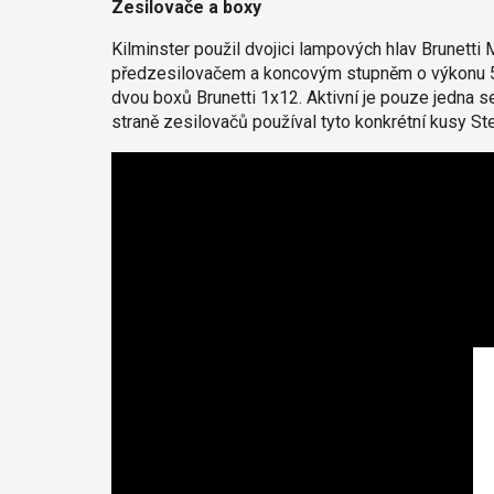
Zesilovače a boxy
Kilminster použil dvojici lampových hlav Brunet
předzesilovačem a koncovým stupněm o výkonu 5
dvou boxů Brunetti 1x12. Aktivní je pouze jedna se
straně zesilovačů používal tyto konkrétní kusy S