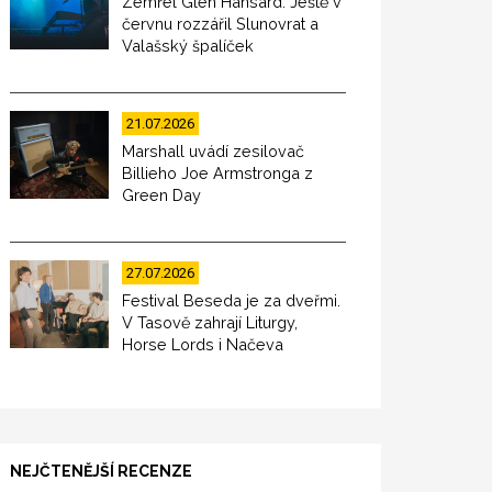
Zemřel Glen Hansard. Ještě v
červnu rozzářil Slunovrat a
Valašský špalíček
21.07.2026
Marshall uvádí zesilovač
Billieho Joe Armstronga z
Green Day
27.07.2026
Festival Beseda je za dveřmi.
V Tasově zahrají Liturgy,
Horse Lords i Načeva
NEJČTENĚJŠÍ RECENZE