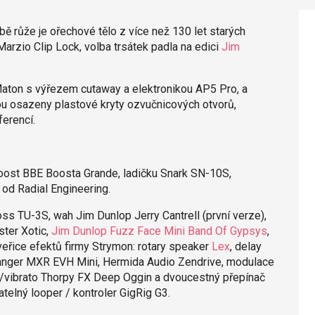
ě růže je ořechové tělo z více než 130 let starých
Marzio Clip Lock, volba trsátek padla na edici
Jim
 Maton s výřezem cutaway a elektronikou AP5 Pro, a
ou osazeny plastové kryty ozvučnicových otvorů,
ferencí.
boost BBE Boosta Grande, ladičku Snark SN-10S,
od Radial Engineering.
oss TU-3S, wah Jim Dunlop Jerry Cantrell (první verze),
ster Xotic,
Jim Dunlop Fuzz Face Mini Band Of Gypsys
,
veřice efektů firmy Strymon: rotary speaker
Lex
, delay
langer MXR EVH Mini, Hermida Audio Zendrive, modulace
s/vibrato Thorpy FX Deep Oggin a dvoucestný přepínač
telný looper / kontroler GigRig G3.