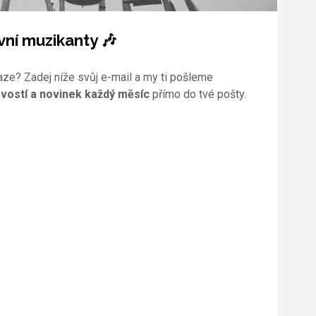
vní muzikanty 🎶
aze? Zadej níže svůj e-mail a my ti pošleme
vostí a novinek každý měsíc
přímo do tvé pošty.