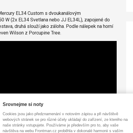
ti Mercury EL34 Custom s dvoukanálovým
0 W (2x EL34 Svetlana nebo JJ EL34L), zapojené do
stava, druhá slouží jako záloha. Podle nálepek na horní
teven Wilson z Porcupine Tree.
Srovnejme si noty
Cookies jsou jako předznamenání v notovém zápisu a při návštěvě
webových stránek se pro různé účely ukládají do zařízení, ze kterého na
naše stránky vstupujete. Používáme je především pro to, aby vaše
návštěva na webu Frontman.cz proběhla v dokonalé harmonii s vaším