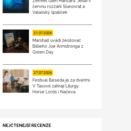
Zemřel Glen Hansard. Ještě v
červnu rozzářil Slunovrat a
Valašský špalíček
21.07.2026
Marshall uvádí zesilovač
Billieho Joe Armstronga z
Green Day
27.07.2026
Festival Beseda je za dveřmi.
V Tasově zahrají Liturgy,
Horse Lords i Načeva
NEJČTENĚJŠÍ RECENZE