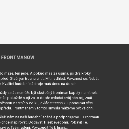
 FRONTMANOVI
o maže, ten jede. A pokud máš za ušima, jsi dva kroky
před. Stačí jen trochu chtít. Mít nadhled. Povznést se. Nebát
. Kvalitní hudební nástroje máš dnes na dosah...
ždý z nás nemůže být skutečný frontman kapely, namítneš.
nže pokaždé stojí za to dobře ovládat svůj nástroj, znát
žnosti vlastního zvuku, ovládat techniku, posouvat věci
opředu. Frontmanem v tomto smyslu můžeme být všichni.
leží nám na naší hudební scéně a podporujeme ji. Frontman
 chce inspirovat. Dodávat Ti sebevědomí. Pobavit Tě.
zvíjet Tvé myšlení. Povzbudit Tě k hraní...