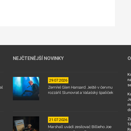
NEJČTENĚJŠÍ NOVINKY
O
Kd
na
29.07.2026
se
al
Zemřel Glen Hansard. Ještě v červnu
rozzářil Slunovrat a Valašský špalíček
Ka
Je
mo
d
Zá
21.07.2026
Tě
Marshall uvádí zesilovač Billieho Joe
Ro