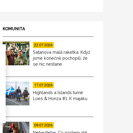
KOMUNITA
22.07.2026
Satanova malá raketka: Když
jsme konečně pochopili, že
se nic nestane
17.07.2026
Highlands a Islands turné
Loes & Honza #1: K majáku
09.07.2026
Nebeztebe: Co pošlem dál