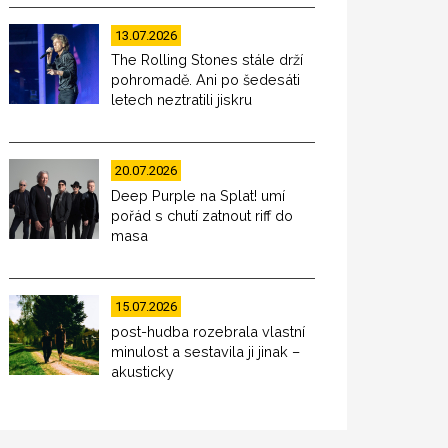
13.07.2026
The Rolling Stones stále drží
pohromadě. Ani po šedesáti
letech neztratili jiskru
20.07.2026
Deep Purple na Splat! umí
pořád s chutí zatnout riff do
masa
15.07.2026
post-hudba rozebrala vlastní
minulost a sestavila ji jinak –
akusticky