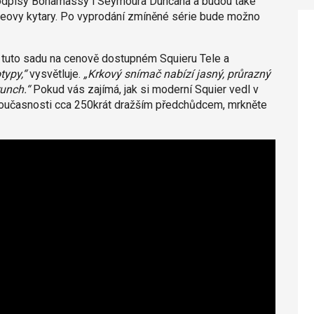
 podpisy Bonamassy i Seymoura Duncana a budou také
oeovy kytary. Po vyprodání zmíněné série bude možno
uto sadu na cenově dostupném Squieru Tele a
typy,“
vysvětluje.
„Krkový snímač nabízí jasný, průrazný
unch.“
Pokud vás zajímá, jak si moderní Squier vedl v
současnosti cca 250krát dražším předchůdcem, mrkněte