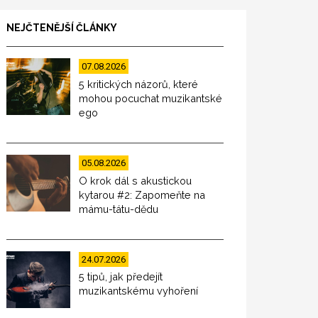
NEJČTENĚJŠÍ ČLÁNKY
07.08.2026
5 kritických názorů, které
mohou pocuchat muzikantské
ego
05.08.2026
O krok dál s akustickou
kytarou #2: Zapomeňte na
mámu-tátu-dědu
24.07.2026
5 tipů, jak předejít
muzikantskému vyhoření