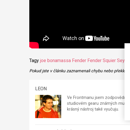
Tagy
joe bonamassa
Fender
Fender Squier
Seymo
Pokud jste v článku zaznamenali chybu nebo překlep,
LEON
Ve Frontmanu jsem zodpovědný p
studiovém gearu známých muzikan
krásný nástroj také vyučuju.