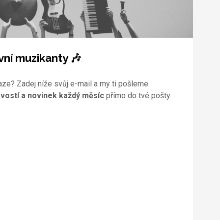
vní muzikanty 🎶
aze? Zadej níže svůj e-mail a my ti pošleme
vostí a novinek každý měsíc
přímo do tvé pošty.