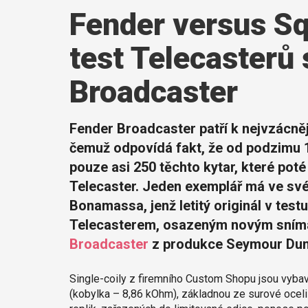
Fender versus S
test Telecasterů
Broadcaster
Fender Broadcaster patří k nejvzácně
čemuž odpovídá fakt, že od podzimu 1
pouze asi 250 těchto kytar, které po
Telecaster. Jeden exemplář má ve sv
Bonamassa, jenž letitý originál v test
Telecasterem, osazeným novým sní
Broadcaster
z produkce Seymour Dun
Single-coily z firemního Custom Shopu jsou vybav
(kobylka – 8,86 kOhm), základnou ze surové oceli