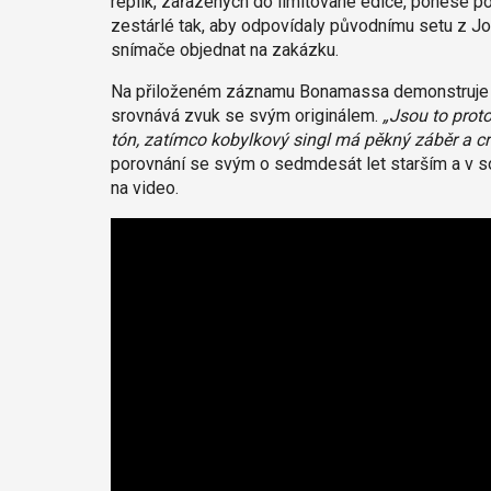
replik, zařazených do limitované edice, ponese
zestárlé tak, aby odpovídaly původnímu setu z J
snímače objednat na zakázku.
Na přiloženém záznamu Bonamassa demonstruje t
srovnává zvuk se svým originálem.
„Jsou to proto
tón, zatímco kobylkový singl má pěkný záběr a cr
porovnání se svým o sedmdesát let starším a v 
na video.