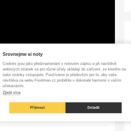
Srovnejme si noty
ur Duncan
Cookies jsou jako předznamenání v notovém zápisu a při návštěvě
webových stránek se pro různé účely ukládají do zařízení, ze kterého na
 dejte nám prosím vědět na e-mail
redakce@frontman.cz
.
naše stránky vstupujete. Používáme je především pro to, aby vaše
návštěva na webu Frontman.cz proběhla v dokonalé harmonii s vaším
očekáváním.
Zjistit více
ředevším za sekci novinek a článků o pódiovém a
tů. Léta hraju na kytaru v různých kapelách a tento
Přijmout
Doladit