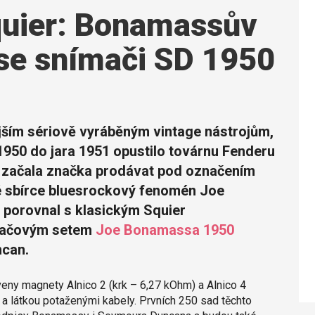
quier: Bonamassův
 se snímači SD 1950
jším sériově vyráběným vintage nástrojům,
950 do jara 1951 opustilo továrnu Fenderu
té začala značka prodávat pod označením
é sbírce bluesrockový fenomén Joe
u porovnal s klasickým Squier
mačovým setem
Joe Bonamassa 1950
can.
eny magnety Alnico 2 (krk – 6,27 kOhm) a Alnico 4
 a látkou potaženými kabely. Prvních 250 sad těchto