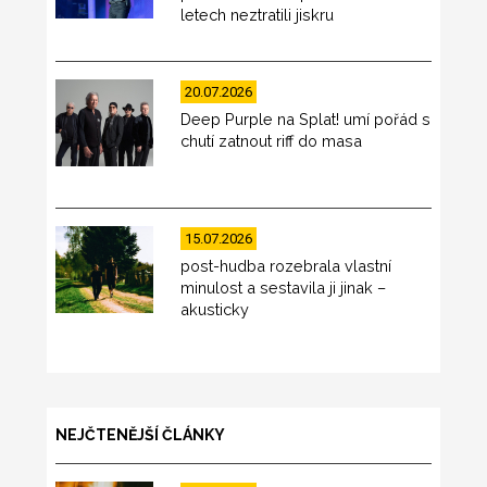
letech neztratili jiskru
20.07.2026
Deep Purple na Splat! umí pořád s
chutí zatnout riff do masa
15.07.2026
post-hudba rozebrala vlastní
minulost a sestavila ji jinak –
akusticky
NEJČTENĚJŠÍ ČLÁNKY