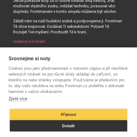
Jenže pokaždé stojí za to dobře ovládat svůj nástroj, znát
možnosti vlastního zvuku, ovládat techniku, posouvat věci
dopředu. Frontmanem v tomto smyslu můžeme být všichni.
Záleží nám na naší hudební scéně a podporujeme ji. Frontman
Tě chce inspirovat. Dodávat Ti sebevědomí. Pobavit Tě.
Rozvíjet Tvé myšlení. Povzbudit Tě k hraní...
redakce a kontakt
Srovnejme si noty
Cookies jsou jako předznamenání v notovém zápisu a při návštěvě
webových stránek se pro různé účely ukládají do zařízení, ze
kterého na naše stránky vstupujete. Používáme je především pro
to, aby vaše návštěva na webu Frontman.cz proběhla v dokonalé
harmonii s vaším očekáváním.
Zjistit více
Přijmout
© AUDIO PARTNER s.r.o.
Doladit