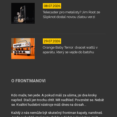
08.07.2026
Telecaster pro metalisty? Jim Root ze
Slipknot dostal novou zlatou verzi
29.07.2026
Orange Baby Terror: dvacet wattů v
aparátu, který se vejde do batohu
O FRONTMANOVI
Kdo maže, ten jede. A pokud máš za ušima, jsi dva kroky
napřed. Stačí jen trochu chtít. Mít nadhled. Povznést se. Nebát
se. Kvalitní hudební nástroje máš dnes na dosah...
Každý z nás nemůže být skutečný frontman kapely, namítneš.