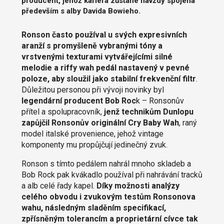
producent, jehož kariéra zůstane navždy spojena
především s alby Davida Bowieho.
Ronson často používal u svých expresivních
aranží s promyšleně vybranými tóny a
vrstvenými texturami vytvářejícími silné
melodie a riffy wah pedál nastavený v pevné
poloze, aby sloužil jako stabilní frekvenční filtr
.
Důležitou personou při vývoji novinky byl
legendární producent Bob Roc
k – Ronsonův
přítel a spolupracovník,
jenž technikům Dunlopu
zapůjčil Ronsonův originální Cry Baby Wah
, raný
model italské provenience, jehož vintage
komponenty mu propůjčují jedinečný zvuk.
Ronson s tímto pedálem nahrál mnoho skladeb a
Bob Rock pak kvákadlo používal při nahrávání tracků
a alb celé řady kapel.
Díky možnosti analýzy
celého obvodu i zvukovým testům Ronsonova
wahu, následným sladěním specifikací,
zpřísněným tolerancím a proprietární cívce tak