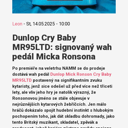
Leon
-
St, 14.05.2025 - 10:00
Dunlop Cry Baby
MR95LTD: signovaný wah
pedál Micka Ronsona
Po premiéře na veletrhu NAMM se do prodeje
dostává wah pedál
Dunlop Mick Ronson Cry Baby
MR95LTD
postavený na signifikantním zvuku
kytaristy, jenž sice odešel už před více než třiceti
lety, ale vliv jeho hry je natolik výrazný, že
Ronsonovou jméno se stále objevuje v
nejrůznějších kytarových žebříčcích. Jen málo
hráčů dokázalo spojit hudební instinkt s hlubokým
pochopením toho, jak dát skladbu dohromady, jako
tento Britský muzikant, skladatel, zpěvák a