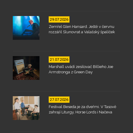
29.07.2026
Zemřel Glen Hansard. Ještě v červnu
rozzářil Slunovrat a Valašský špalíček
21.07.2026
Marshall uvádí zesilovač Billieho Joe
Armstronga z Green Day
27.07.2026
Festival Beseda je za dveřmi. V Tasově
zahrají Liturgy, Horse Lords i Načeva