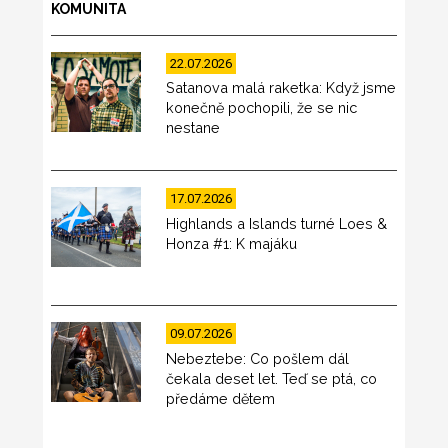
KOMUNITA
22.07.2026
Satanova malá raketka: Když jsme
konečně pochopili, že se nic
nestane
17.07.2026
Highlands a Islands turné Loes &
Honza #1: K majáku
09.07.2026
Nebeztebe: Co pošlem dál
čekala deset let. Teď se ptá, co
předáme dětem