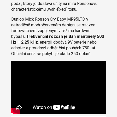
pedál, který je doslova ušitý na míru Ronsonovu
charakteristickému „wah-fixed“ tónu.
Dunlop Mick Ronson Cry Baby MR95LTD v
netradičně modročerveném designu je osazen
footswitchem zapojeným v režimu hardwire
bypass,
frekvenční rozsah je dán mantinely 500
Hz – 2,25 kHz
, energii dodává 9V baterie nebo
adapter a proudový odběr činí pouhých 750 μA.
Oficiální cena se pohybuje okolo 250 dolarů.