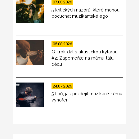
07.08.2026
5 kritických názorů, které mohou
pocuchat muzikantské ego
05.08.2026
O krok dál s akustickou kytarou
#2: Zapomeňte na mámu-tátu-
dědu
24.07.2026
5 tipů, jak předejít muzikantskému
vyhoření