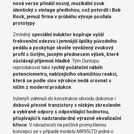
nová verze přináší nosný, muzikální zvuk
identický s vintage předlohou, což potvrdil i Bob
Rock, jemuž firma v průběhu vývoje posílala
prototypy
.
Zmíněný
speciální induktor kopíruje vyšší
frekvenční odezvu i jemnější špičky původního
pedálu a poskytuje skvěle vyvážený zvukový
profil s čistým, jasným přednesem výšek, které
zůstávají příjemně hladké
. Tým Dunlopu
reprodukoval také
rychlý počáteční náběh
potenciometru, nabízejícího okamžitou reakci,
která se podle slov výrobce nedá srovnat s
ničím z moderní produkce
.
Inženýři zahrnuli do konstrukce obvodu dokonce i
dobově přesné tranzistory s nízkým zkreslením
a vybírané odpory s odpovídající hodnotou,
přispívající k nadstandardně výrazné ekvalizační
křivce
. V návaznosti na pečlivě promyšlenou
koncepci se v případě modelu MR95LTD jedná o