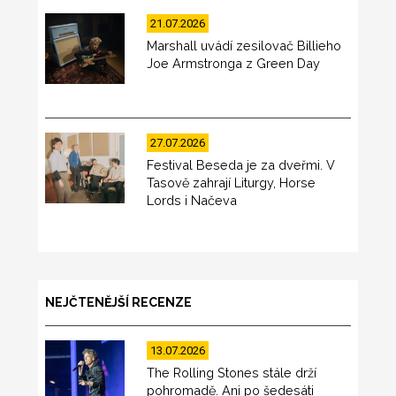
21.07.2026
Marshall uvádí zesilovač Billieho
Joe Armstronga z Green Day
27.07.2026
Festival Beseda je za dveřmi. V
Tasově zahrají Liturgy, Horse
Lords i Načeva
NEJČTENĚJŠÍ RECENZE
13.07.2026
The Rolling Stones stále drží
pohromadě. Ani po šedesáti