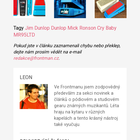
Tagy
Jim Dunlop
Dunlop Mick Ronson Cry Baby
MR95LTD
Pokud jste v článku zaznamenali chybu nebo překlep,
dejte nám prosím vědět na e-mail
redakce@frontman.cz
.
LEON
Ve Frontmanu jsem zodpovědný
především za sekci novinek a
článků o pódiovém a studiovém
gearu známých muzikantů. Léta
hraju na kytaru v různých
kapelách a tento krásný nástroj
také vyučuju.