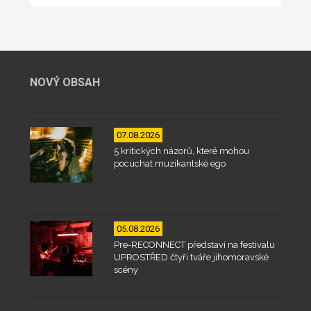
NOVÝ OBSAH
07.08.2026
5 kritických názorů, které mohou
pocuchat muzikantské ego
05.08.2026
Pre-RECONNECT představí na festivalu
UPROSTŘED čtyři tváře jihomoravské
scény