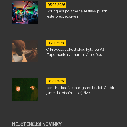
05.08.2026
Springless po změně sestavy působí
ještě přesvědčivěji
05.08.2026
O krok dál s akustickou kytarou #2:
Zapomeňte na mámu-tátu-dědu
04.08.2026
post-hudba: Nechtěli jsme bestof. Chtěli
jsme dát písním nový život
NEJČTENĚJŠÍ NOVINKY