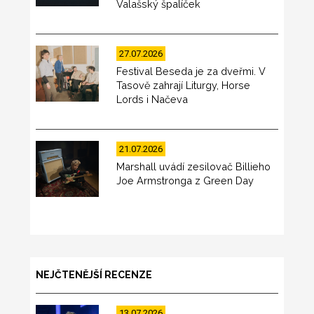
Valašský špalíček
27.07.2026
Festival Beseda je za dveřmi. V
Tasově zahrají Liturgy, Horse
Lords i Načeva
21.07.2026
Marshall uvádí zesilovač Billieho
Joe Armstronga z Green Day
NEJČTENĚJŠÍ RECENZE
13.07.2026