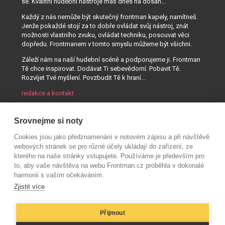
se. Kvalitní hudební nástroje máš dnes na dosah...
Každý z nás nemůže být skutečný frontman kapely, namítneš.
Jenže pokaždé stojí za to dobře ovládat svůj nástroj, znát
možnosti vlastního zvuku, ovládat techniku, posouvat věci
dopředu. Frontmanem v tomto smyslu můžeme být všichni.
Záleží nám na naší hudební scéně a podporujeme ji. Frontman
Tě chce inspirovat. Dodávat Ti sebevědomí. Pobavit Tě.
Rozvíjet Tvé myšlení. Povzbudit Tě k hraní...
redakce a kontakt
Srovnejme si noty
Cookies jsou jako předznamenání v notovém zápisu a při návštěvě
webových stránek se pro různé účely ukládají do zařízení, ze
kterého na naše stránky vstupujete. Používáme je především pro
to, aby vaše návštěva na webu Frontman.cz proběhla v dokonalé
harmonii s vaším očekáváním.
Zjistit více
Přijmout
© AUDIO PARTNER s.r.o.