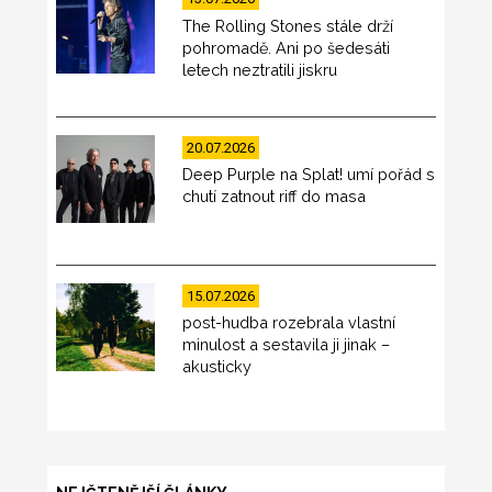
The Rolling Stones stále drží
pohromadě. Ani po šedesáti
letech neztratili jiskru
20.07.2026
Deep Purple na Splat! umí pořád s
chutí zatnout riff do masa
15.07.2026
post-hudba rozebrala vlastní
minulost a sestavila ji jinak –
akusticky