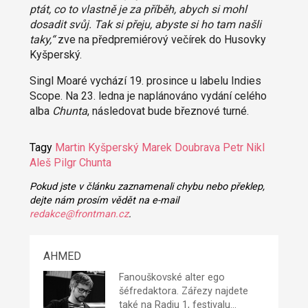
ptát, co to vlastně je za příběh, abych si mohl
dosadit svůj. Tak si přeju, abyste si ho tam našli
taky,“
zve na předpremiérový večírek do Husovky
Kyšperský.
Singl Moaré vychází 19. prosince u labelu Indies
Scope. Na 23. ledna je naplánováno vydání celého
alba
Chunta
, následovat bude březnové turné.
Tagy
Martin Kyšperský
Marek Doubrava
Petr Nikl
Aleš Pilgr
Chunta
Pokud jste v článku zaznamenali chybu nebo překlep,
dejte nám prosím vědět na e-mail
redakce@frontman.cz
.
AHMED
Fanouškovské alter ego
šéfredaktora
. Zářezy najdete
také na
Radiu 1
, festivalu…