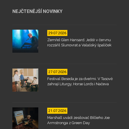
NEJČTENĚJŠÍ NOVINKY
29.07.2026
Zemřel Glen Hansard. Ještě v červnu
rozzářil Slunovrat a Valašský špalíček
27.07.2026
Festival Beseda je za dveřmi. V Tasově
zahrají Liturgy, Horse Lords i Načeva
21.07.2026
Marshall uvádí zesilovač Billieho Joe
Armstronga z Green Day