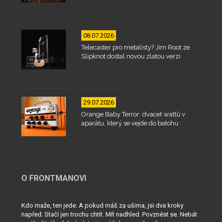
08.07.2026
Telecaster pro metalisty? Jim Root ze
Slipknot dostal novou zlatou verzi
29.07.2026
Orange Baby Terror: dvacet wattů v
aparátu, který se vejde do batohu
O FRONTMANOVI
Kdo maže, ten jede. A pokud máš za ušima, jsi dva kroky
napřed. Stačí jen trochu chtít. Mít nadhled. Povznést se. Nebát