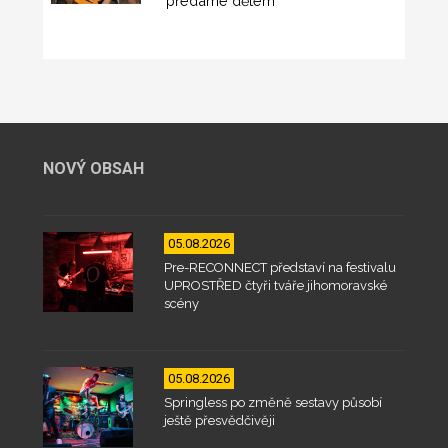
předáme dětem
NOVÝ OBSAH
05.08.2026
Pre-RECONNECT představí na festivalu
UPROSTŘED čtyři tváře jihomoravské
scény
05.08.2026
Springless po změně sestavy působí
ještě přesvědčivěji