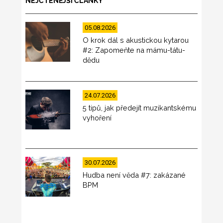
NEJČTENĚJŠÍ ČLÁNKY
05.08.2026
O krok dál s akustickou kytarou
#2: Zapomeňte na mámu-tátu-
dědu
24.07.2026
5 tipů, jak předejít muzikantskému
vyhoření
30.07.2026
Hudba není věda #7: zakázané
BPM