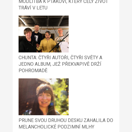
MODLITBA K PTÁKOVI, KTERÝ CELÝ ŽIVOT
TRÁVÍ V LETU
CHUNTA: ČTYŘI AUTOŘI, ČTYŘI SVĚTY A
JEDNO ALBUM, JEŽ PŘEKVAPIVĚ DRŽÍ
POHROMADĚ
PRUNE SVOU DRUHOU DESKU ZAHALILA DO
MELANCHOLICKÉ PODZIMNÍ MLHY