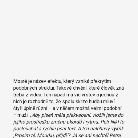
Moaré je název efektu, který vzniká překrytím
podobných struktur. Takové chvění, které člověk zná
třeba z videa. Ten nápad má víc vrstev a jednou z
nich je rozhodně to, že spolu skrze hudbu mluví
čtyři úplně různí – a v něčem možná velmi podobní
– muži.
„Aby píseň měla překvapení, vložili jsme do
jejího prostředku změnu akordů i rytmu. Petr Nikl to
poslouchal a rychle psal text. A ten naléhavý výkřik
‚Prosím tě, Mourku, přijď!‘? Já se ani nechtěl Petra