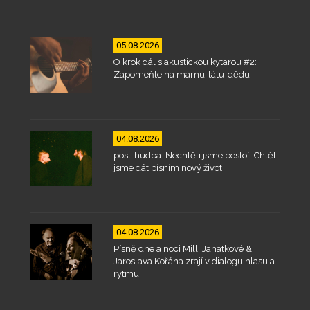
05.08.2026
O krok dál s akustickou kytarou #2:
Zapomeňte na mámu-tátu-dědu
04.08.2026
post-hudba: Nechtěli jsme bestof. Chtěli
jsme dát písním nový život
04.08.2026
Písně dne a noci Milli Janatkové &
Jaroslava Kořána zrají v dialogu hlasu a
rytmu