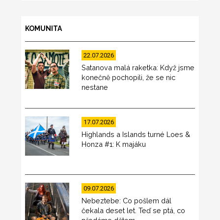
KOMUNITA
22.07.2026
Satanova malá raketka: Když jsme
konečně pochopili, že se nic
nestane
17.07.2026
Highlands a Islands turné Loes &
Honza #1: K majáku
09.07.2026
Nebeztebe: Co pošlem dál
čekala deset let. Teď se ptá, co