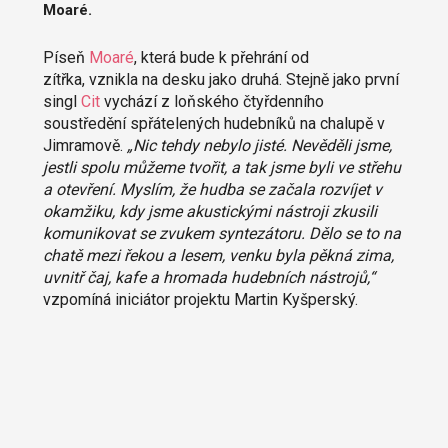
Moaré.
Píseň
Moaré
, která bude k přehrání od
zítřka, vznikla na desku jako druhá. Stejně jako první
singl
Cit
vychází z loňského čtyřdenního
soustředění spřátelených hudebníků na chalupě v
Jimramově.
„Nic tehdy nebylo jisté. Nevěděli jsme,
jestli spolu můžeme tvořit, a tak jsme byli ve střehu
a otevření. Myslím, že hudba se začala rozvíjet v
okamžiku, kdy jsme akustickými nástroji zkusili
komunikovat se zvukem syntezátoru. Dělo se to na
chatě mezi řekou a lesem, venku byla pěkná zima,
uvnitř čaj, kafe a hromada hudebních nástrojů,“
vzpomíná iniciátor projektu Martin Kyšperský.