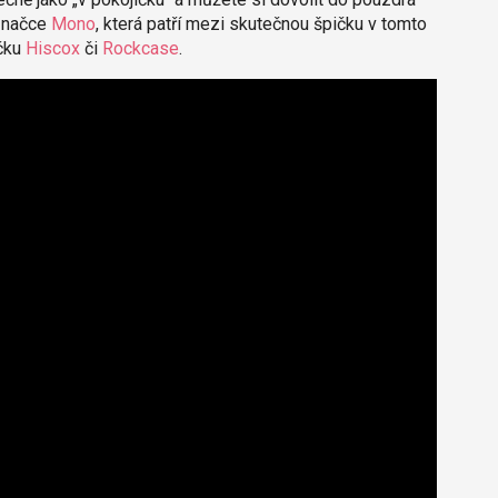
 značce
Mono
, která patří mezi skutečnou špičku v tomto
ačku
Hiscox
či
Rockcase
.