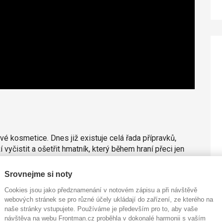
vé kosmetice. Dnes již existuje celá řada přípravků,
 vyčistit a ošetřit hmatník, který během hraní přeci jen
vot vašim strunám. Stačí se poohlédnout po přípravku,
inně odstranit špínu a pot usazený na strunách.
Srovnejme si noty
řípravek na jejich čištění. Mezi naprostou klasiku v
Cookies jsou jako předznamenání v notovém zápisu a při návštěvě
webových stránek se pro různé účely ukládají do zařízení, ze kterého na
,
Ernie Ball
,
Big Bends
nebo poměrně nová a méně
naše stránky vstupujete. Používáme je především pro to, aby vaše
Soundsation
.
návštěva na webu Frontman.cz proběhla v dokonalé harmonii s vaším