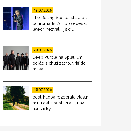
13.07.2026
The Rolling Stones stále drží
pohromadě. Ani po šedesáti
letech neztratili jiskru
20.07.2026
Deep Purple na Splat! umí
pořád s chutí zatnout riff do
masa
15.07.2026
post-hudba rozebrala vlastní
minulost a sestavila ji jinak –
akusticky