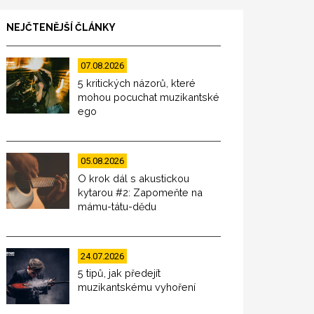
NEJČTENĚJŠÍ ČLÁNKY
07.08.2026
5 kritických názorů, které
mohou pocuchat muzikantské
ego
05.08.2026
O krok dál s akustickou
kytarou #2: Zapomeňte na
mámu-tátu-dědu
24.07.2026
5 tipů, jak předejít
muzikantskému vyhoření