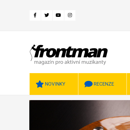
Přejít
k
hlavnímu
obsahu
NOVINKY
RECENZE