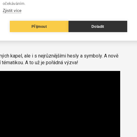
očekáváním.
Zjistit více
ší své kytary na krk pomocí kusu špagátu a většina
pohodlnějšímu a pro kytaru bezpečnějšímu popruhu.
Přijmout
Doladit
á se pořídít rámcově okolo „stovečky“. Pokud ale chcete
em i něco sdělit světu či fanouškům, mrkněte třeba na
ých kapel, ale i s nejrůznějšími hesly a symboly. A nově
í tématikou. A to už je pořádná výzva!