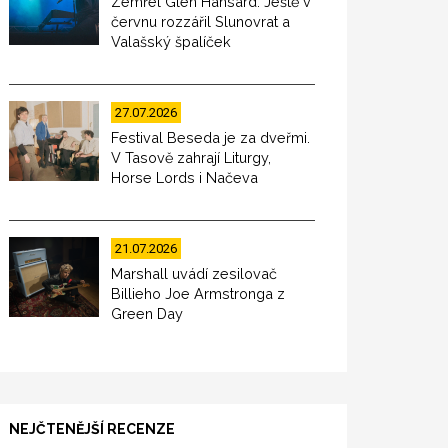
Zemřel Glen Hansard. Ještě v
červnu rozzářil Slunovrat a
Valašský špalíček
27.07.2026
Festival Beseda je za dveřmi.
V Tasově zahrají Liturgy,
Horse Lords i Načeva
21.07.2026
Marshall uvádí zesilovač
Billieho Joe Armstronga z
Green Day
NEJČTENĚJŠÍ RECENZE