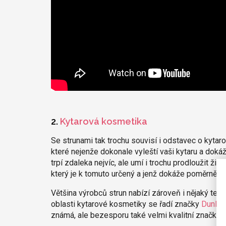
2.
Kytarová kosmetika
Se strunami tak trochu souvisí i odstavec o kytaro
které nejenže dokonale vyleští vaši kytaru a dokáží
trpí zdaleka nejvíc, ale umí i trochu prodloužit ži
který je k tomuto určený a jenž dokáže poměrně úč
Většina výrobců strun nabízí zároveň i nějaký ten p
oblasti kytarové kosmetiky se řadí značky
Dunlop
známá, ale bezesporu také velmi kvalitní značka