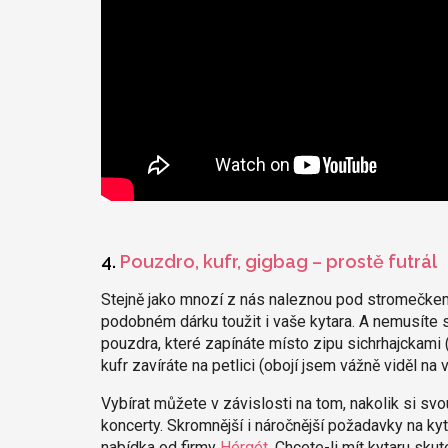
4.
Pouzdro, kufr, gigbag – prostě futrál
Stejně jako mnozí z nás naleznou pod stromečkem
podobném dárku toužit i vaše kytara. A nemusíte s
pouzdra, které zapínáte místo zipu sichrhajckami
kufr zavíráte na petlici (obojí jsem vážně viděl na v
Vybírat můžete v závislosti na tom, nakolik si svo
koncerty. Skromnější i náročnější požadavky na ky
nabídka od firmy
Hérgét
. Chcete-li mít kytaru sku