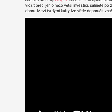
vložit přeci jen o něco větší investici, sáhněte po
oboru. Mezi tvrdými kufry lze vřele doporučit zn