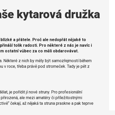
vaše kytarová družka
ízké a přátele. Proč ale nedopřát nějaké to
ináší tolik radosti. Pro některé z nás je navíc i
om ostatní vůbec za co měli obdarovávat.
ada. Některé z nich by měly být samozřejmostí během
dnou v roce, třeba právě pod stromeček. Tady je pět z
t, je pořídit jí nové struny. Pro profesionální
přirozená, ale mezi amatéry či příležitostnými
tivě“ čekají, až nějaká ta struna praskne a pak teprve