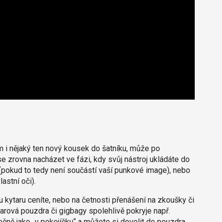
 i nějaký ten nový kousek do šatníku, může po
e zrovna nacházet ve fázi, kdy svůj nástroj ukládáte do
 (pokud to tedy není součástí vaší punkové image), nebo
lastní oči).
u kytaru ceníte, nebo na četnosti přenášení na zkoušky či
tarová pouzdra či gigbagy spolehlivě pokryje např.
tečně jako „v pokojíčku“ a můžete si dovolit do pouzdra