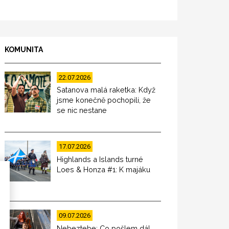
KOMUNITA
22.07.2026
Satanova malá raketka: Když
jsme konečně pochopili, že
se nic nestane
17.07.2026
Highlands a Islands turné
Loes & Honza #1: K majáku
09.07.2026
Nebeztebe: Co pošlem dál