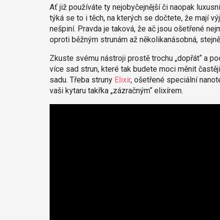
Ať již používáte ty nejobyčejnější či naopak luxusn
týká se to i těch, na kterých se dočtete, že mají v
nešpiní. Pravda je taková, že ač jsou ošetřené nej
oproti běžným strunám až několikanásobná, stejně
Zkuste svému nástroji prostě trochu „dopřát“ a 
více sad strun, které tak budete moci měnit častě
sadu. Třeba struny
Elixir
, ošetřené speciální nanote
vaši kytaru takřka „zázračným“ elixírem.