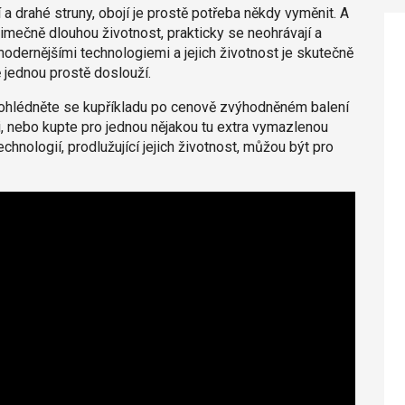
í a drahé struny, obojí je prostě potřeba někdy vyměnit. A
ýjimečně dlouhou životnost, prakticky se neohrávají a
modernějšími technologiemi a jejich životnost je skutečně
 jednou prostě doslouží.
poohlédněte se kupříkladu po cenově zvýhodněném balení
ji, nebo kupte pro jednou nějakou tu extra vymazlenou
chnologií, prodlužující jejich životnost, můžou být pro