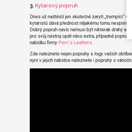
3.
Kytarový popruh
Dnes už naštěstí jen skutečně zarytí „trempíci“ vě
kytaristů dává přednost nějakému tomu nesporně 
Dobrý popruh navíc nemusí být nikterak drahý a d
pro svůj nástroj opět něco extra, případně popruh
nabídku firmy
Perri´s Leathers
.
Zde naleznete nejen popruhy s logy vašich oblíben
nyní v jejich nabídce naleznete i popruhy s vánočn