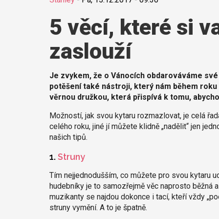
5 věcí, které si 
zaslouží
Je zvykem, že o Vánocích obdarováváme své bl
potěšení také nástroji, který nám během roku př
věrnou družkou, která přispívá k tomu, abych
Možností, jak svou kytaru rozmazlovat, je celá ř
celého roku, jiné jí můžete klidně „nadělit“ jen je
našich tipů.
1.
Struny
Tím nejjednodušším, co můžete pro svou kytaru uděla
hudebníky je to samozřejmě věc naprosto běžná a 
muzikanty se najdou dokonce i tací, kteří vždy „poc
struny vymění. A to je špatně.