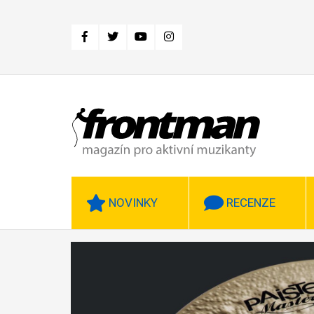
Přejít
k
hlavnímu
obsahu
NOVINKY
RECENZE