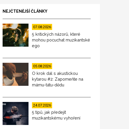
NEJČTENĚJŠÍ ČLÁNKY
07.08.2026
5 kritických názorů, které
mohou pocuchat muzikantské
ego
05.08.2026
O krok dál s akustickou
kytarou #2: Zapomeňte na
mámu-tátu-dědu
24.07.2026
5 tipů, jak předejít
muzikantskému vyhoření