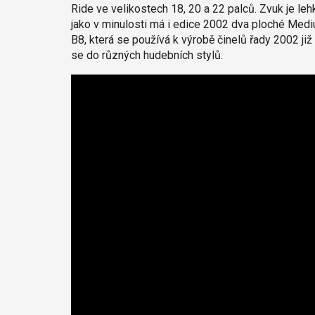
Ride ve velikostech 18, 20 a 22 palců. Zvuk je leh
jako v minulosti má i edice 2002 dva ploché Medi
B8, která se používá k výrobě činelů řady 2002 již 
se do různých hudebních stylů.