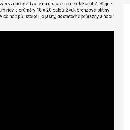
ký a vzdušný s typickou čistotou pro kolekci 602. Stejně
um ridy s průměry 18 a 20 palců. Zvuk bronzové slitiny
více než půl století, je jasný, dostatečně průrazný a hodí