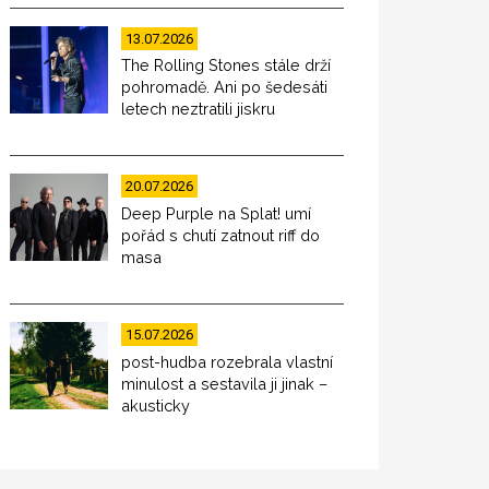
13.07.2026
The Rolling Stones stále drží
pohromadě. Ani po šedesáti
letech neztratili jiskru
20.07.2026
Deep Purple na Splat! umí
pořád s chutí zatnout riff do
masa
15.07.2026
post-hudba rozebrala vlastní
minulost a sestavila ji jinak –
akusticky