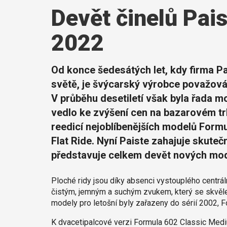
Devět činelů Pais
2022
Od konce šedesátých let, kdy firma Pai
světě, je švýcarský výrobce považován
V průběhu desetiletí však byla řada 
vedlo ke zvýšení cen na bazarovém trh
reedicí nejoblíbenějších modelů Form
Flat Ride. Nyní Paiste zahajuje skuteč
představuje celkem devět nových mode
Ploché ridy jsou díky absenci vystouplého centrá
čistým, jemným a suchým zvukem, který se skvěle
modely pro letošní byly zařazeny do sérií 2002, F
K dvacetipalcové verzi Formula 602 Classic Medium