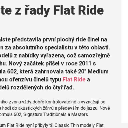
te z řady Flat Ride
ste představila první plochý ride činel na
 za absolutního specialistu v této oblasti.
modelů z nabídky vyřazena, což samozřejmě
u. Nový začátek přišel v roce 2011 s
ula 602, která zahrnovala také 20" Medium
nou ofenzívu činelů typu
Flat Ride
a
lů rozdělených do čtyř řad.
lního zvonu vždy dobře kontrolovatelné a vyznačují se
 hodí do akustických žánrů a především do jazzu. Nové
ormula 602, Signature Traditionals a Masters.
 Flat Ride nyní přibyly tři Classic Thin modely Flat