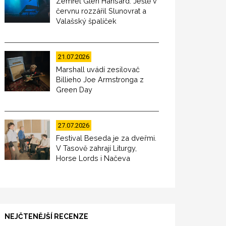
Zemřel Glen Hansard. Ještě v
červnu rozzářil Slunovrat a
Valašský špalíček
21.07.2026
Marshall uvádí zesilovač
Billieho Joe Armstronga z
Green Day
27.07.2026
Festival Beseda je za dveřmi.
V Tasově zahrají Liturgy,
Horse Lords i Načeva
NEJČTENĚJŠÍ RECENZE