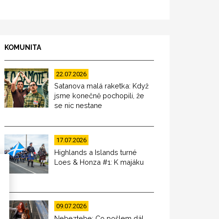
KOMUNITA
22.07.2026
Satanova malá raketka: Když
jsme konečně pochopili, že
se nic nestane
17.07.2026
Highlands a Islands turné
Loes & Honza #1: K majáku
09.07.2026
Nebeztebe: Co pošlem dál