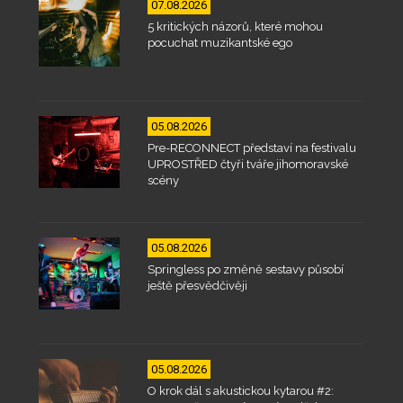
07.08.2026
5 kritických názorů, které mohou
pocuchat muzikantské ego
05.08.2026
Pre-RECONNECT představí na festivalu
UPROSTŘED čtyři tváře jihomoravské
scény
05.08.2026
Springless po změně sestavy působí
ještě přesvědčivěji
05.08.2026
O krok dál s akustickou kytarou #2: