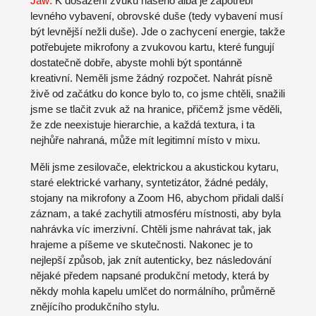
Jaw:
K dosažení zvuku našeho alba je zapotřebí
levného vybavení, obrovské duše (tedy vybavení musí
být levnější nežli duše). Jde o zachycení energie, takže
potřebujete mikrofony a zvukovou kartu, které fungují
dostatečně dobře, abyste mohli být spontánně
kreativní. Neměli jsme žádný rozpočet. Nahrát písně
živě od začátku do konce bylo to, co jsme chtěli, snažili
jsme se tlačit zvuk až na hranice, přičemž jsme věděli,
že zde neexistuje hierarchie, a každá textura, i ta
nejhůře nahraná, může mít legitimní místo v mixu.
Měli jsme zesilovače, elektrickou a akustickou kytaru,
staré elektrické varhany, syntetizátor, žádné pedály,
stojany na mikrofony a Zoom H6, abychom přidali další
záznam, a také zachytili atmosféru místnosti, aby byla
nahrávka víc imerzivní. Chtěli jsme nahrávat tak, jak
hrajeme a píšeme ve skutečnosti. Nakonec je to
nejlepší způsob, jak znít autenticky, bez následování
nějaké předem napsané produkční metody, která by
někdy mohla kapelu umlčet do normálního, průměrně
znějícího produkčního stylu.