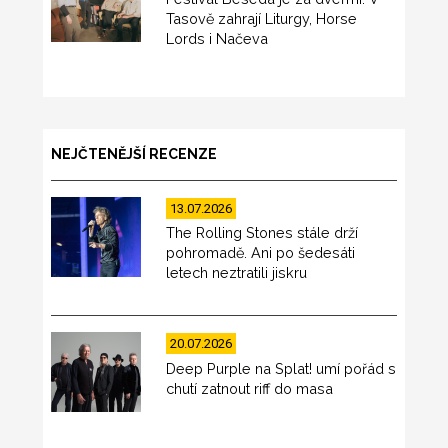
Tasově zahrají Liturgy, Horse
Lords i Načeva
NEJČTENĚJŠÍ RECENZE
13.07.2026
The Rolling Stones stále drží
pohromadě. Ani po šedesáti
letech neztratili jiskru
20.07.2026
Deep Purple na Splat! umí pořád s
chutí zatnout riff do masa