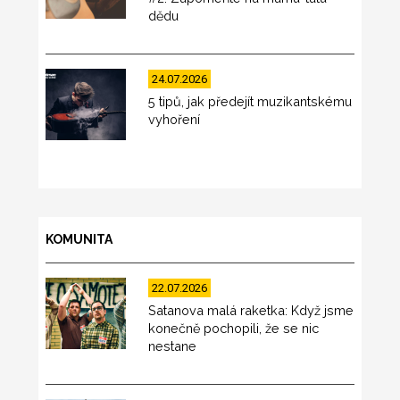
dědu
24.07.2026
5 tipů, jak předejít muzikantskému
vyhoření
KOMUNITA
22.07.2026
Satanova malá raketka: Když jsme
konečně pochopili, že se nic
nestane