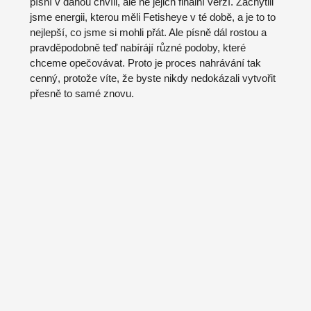
písní v danou chvíli, ale ne jejich finální verzí. Zachytili
jsme energii, kterou měli Fetisheye v té době, a je to to
nejlepší, co jsme si mohli přát. Ale písně dál rostou a
pravděpodobně teď nabírájí různé podoby, které
chceme opečovávat. Proto je proces nahrávání tak
cenný, protože víte, že byste nikdy nedokázali vytvořit
přesně to samé znovu.