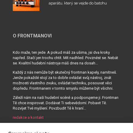
aparátu, který se vejde do batohu
O FRONTMANOVI
Kdo maže, ten jede. A pokud máš za ušima, jsi dva kroky
napřed. Stačí jen trochu chtít. Mít nadhled. Povznést se. Nebát
se. Kvalitní hudební nástroje máš dnes na dosah...
Každý z nás nemůže být skutečný frontman kapely, namítneš.
Jenže pokaždé stojí za to dobře ovládat svůj nástroj, znát
možnosti vlastního zvuku, ovládat techniku, posouvat věci
dopředu. Frontmanem v tomto smyslu můžeme být všichni.
Záleží nám na naší hudební scéně a podporujeme ji. Frontman
Tě chce inspirovat. Dodávat Ti sebevědomí. Pobavit Tě.
Rozvíjet Tvé myšlení. Povzbudit Tě k hraní...
redakce a kontakt