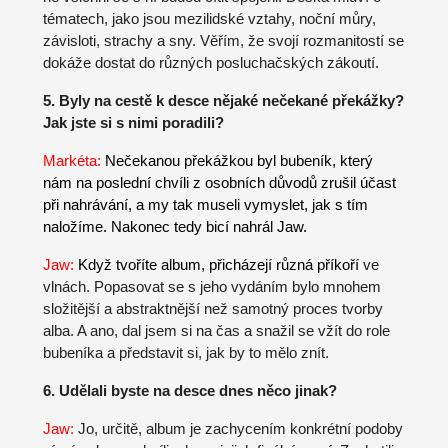
tématech, jako jsou mezilidské vztahy, noční můry,
závisloti, strachy a sny. Věřím, že svojí rozmanitostí se
dokáže dostat do různých posluchačských zákoutí.
5. Byly na cestě k desce nějaké nečekané překážky?
Jak jste si s nimi poradili?
Markéta:
Nečekanou překážkou byl bubeník, který
nám na poslední chvíli z osobních důvodů zrušil účast
při nahrávání, a my tak museli vymyslet, jak s tím
naložíme. Nakonec tedy bicí nahrál Jaw.
Jaw:
Když tvoříte album, přicházejí různá příkoří
ve
vlnách. Popasovat se s jeho vydáním bylo mnohem
složitější a abstraktnější než samotný proces tvorby
alba. A ano, dal jsem si na čas a snažil se vžít do role
bubeníka a představit si, jak by to mělo znít.
6. Udělali byste na desce dnes něco jinak?
Jaw:
Jo, určitě, album je zachycením konkrétní podoby