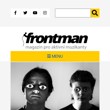
Přejít
k
hlavnímu
obsahu
MENU