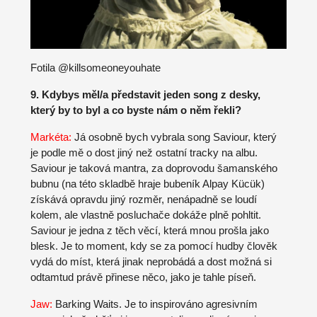
Fotila @killsomeoneyouhate
9. Kdybys měl/a představit jeden song z desky,
který by to byl a co byste nám o něm řekli?
Markéta:
Já osobně bych vybrala song Saviour, který
je podle mě o dost jiný než ostatní tracky na albu.
Saviour je taková mantra, za doprovodu šamanského
bubnu (na této skladbě hraje bubeník Alpay Kücük)
získává opravdu jiný rozměr, nenápadně se loudí
kolem, ale vlastně posluchače dokáže plně pohltit.
Saviour je jedna z těch věcí, která mnou prošla jako
blesk. Je to moment, kdy se za pomocí hudby člověk
vydá do míst, která jinak neprobádá a dost možná si
odtamtud právě přinese něco, jako je tahle píseň.
Jaw:
Barking Waits. Je to inspirováno agresivním