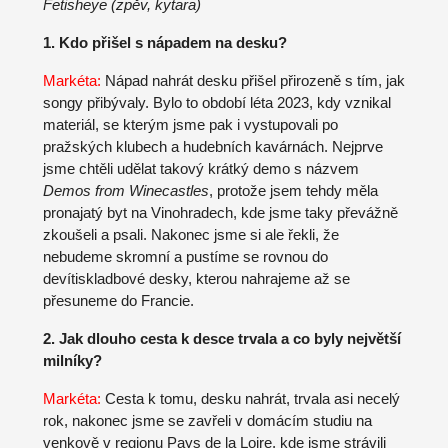
Fetisheye (zpěv, kytara)
1. Kdo přišel s nápadem na desku?
Markéta:
Nápad nahrát desku přišel přirozeně s tím, jak
songy přibývaly. Bylo to období léta 2023, kdy vznikal
materiál, se kterým jsme pak i vystupovali po
pražských klubech a hudebních kavárnách. Nejprve
jsme chtěli udělat takový krátký demo s názvem
Demos from Winecastles
, protože jsem tehdy měla
pronajatý byt na Vinohradech, kde jsme taky převážně
zkoušeli a psali. Nakonec jsme si ale řekli, že
nebudeme skromní a pustíme se rovnou do
devítiskladbové desky, kterou nahrajeme až se
přesuneme do Francie.
2. Jak dlouho cesta k desce trvala a co byly největší
milníky?
Markéta:
Cesta k tomu, desku nahrát, trvala asi necelý
rok, nakonec jsme se zavřeli v domácím studiu na
venkově v regionu Pays de la Loire, kde jsme strávili