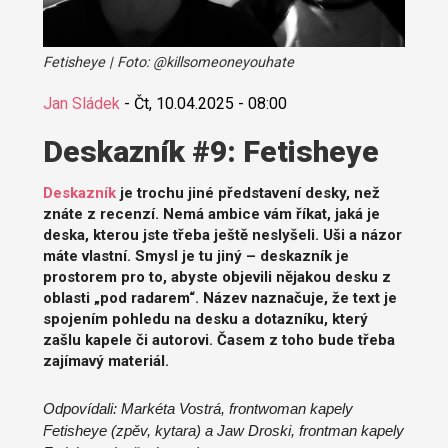
Fetisheye | Foto: @killsomeoneyouhate
Jan Sládek
-
Čt, 10.04.2025 - 08:00
Deskazník #9: Fetisheye
Deskazník
je trochu jiné představení desky, než
znáte z recenzí. Nemá ambice vám říkat, jaká je
deska, kterou jste třeba ještě neslyšeli. Uši a názor
máte vlastní. Smysl je tu jiný – deskazník je
prostorem pro to, abyste objevili nějakou desku z
oblasti „pod radarem“. Název naznačuje, že text je
spojením pohledu na desku a dotazníku, který
zašlu kapele či autorovi. Časem z toho bude třeba
zajímavý materiál.
Odpovídali: Markéta Vostrá, frontwoman kapely
Fetisheye (zpěv, kytara) a Jaw Droski, frontman kapely