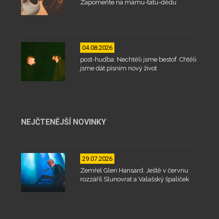
Zapomeňte na mámu-tátu-dědu
04.08.2026
post-hudba: Nechtěli jsme bestof. Chtěli
jsme dát písním nový život
NEJČTENĚJŠÍ NOVINKY
29.07.2026
Zemřel Glen Hansard. Ještě v červnu
rozzářil Slunovrat a Valašský špalíček