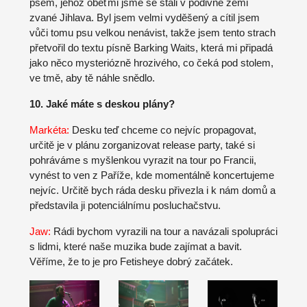
psem, jehož oběťmi jsme se stali v podivné zemi
zvané Jihlava. Byl jsem velmi vyděšený a cítil jsem
vůči tomu psu velkou nenávist, takže jsem tento strach
přetvořil do textu písně
Barking Waits
, která mi připadá
jako něco mysteriózně hrozivého, co čeká pod stolem,
ve tmě, aby tě náhle snědlo.
10. Jaké máte s deskou plány?
Markéta:
Desku teď chceme co nejvíc propagovat,
určitě je v plánu zorganizovat release party, také si
pohráváme s myšlenkou vyrazit na tour po Francii,
vynést to ven z Paříže, kde momentálně koncertujeme
nejvíc. Určitě bych ráda desku přivezla i k nám domů a
představila ji potenciálnímu posluchačstvu.
Jaw:
Rádi bychom vyrazili na tour a navázali spolupráci
s lidmi, které naše muzika bude zajímat a bavit.
Věříme, že to je pro Fetisheye dobrý začátek.