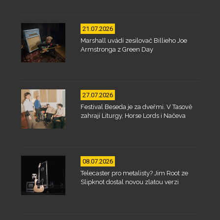
21.07.2026
Marshall uvádí zesilovač Billieho Joe
Armstronga z Green Day
27.07.2026
Festival Beseda je za dveřmi. V Tasově
zahrají Liturgy, Horse Lords i Načeva
08.07.2026
Telecaster pro metalisty? Jim Root ze
Slipknot dostal novou zlatou verzi