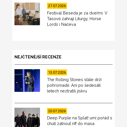
27.07.2026
Festival Beseda je za dveřmi. V
Tasově zahrají Liturgy, Horse
Lords i Načeva
NEJČTENĚJŠÍ RECENZE
13.07.2026
The Rolling Stones stále drží
pohromadě. Ani po šedesáti
letech neztratili jiskru
20.07.2026
Deep Purple na Splat! umí pořád s
chutí zatnout riff do masa