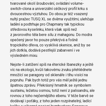
tvarované okolí šroubování, ovládání volume-
switch-clona a univerzální céčkový profil krku s
dvoucestnou výztuhou. Do obou je též vsazený
nultý pražec TUSQ XL se dvěma využitími; ulehčuje
ladění a podtrhuje pro Chapmany tak typickou
středovou kyselinku, která však spíš než
z javorového těla bere sílu z mahagonu. Do modra
opečený javor ho pouze překrývá a fošně
tropického dřeva, co vysklívá okenice, aniž by se
jich dotkla, dodává pestřejší zabarvení i ve
výsledném mixu.
Nejste-li zatížení spíš na éterické Ibanezky a ještě
víc na ekologii, kvůli takovému zvuku přehlédnete
množící se paragony od sklenáře i tíhu visící na
popruhu. Pak bych totiž pro vás měl ještě jednu
špatnou zprávu. Překrásný hmatník se symbolem
sustainu, ležatou osmou, totiž není z palisandru, ale
rovnou z toho nejčernějšího ebenu. V téže barvě se
dodávají i poťáky, z toho jeden rozpínatelný, ladící