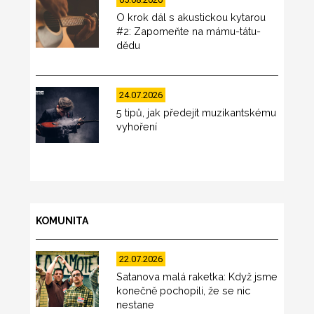
O krok dál s akustickou kytarou
#2: Zapomeňte na mámu-tátu-
dědu
24.07.2026
5 tipů, jak předejít muzikantskému
vyhoření
KOMUNITA
22.07.2026
Satanova malá raketka: Když jsme
konečně pochopili, že se nic
nestane