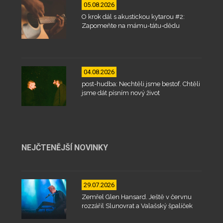
05.08.2026
O krok dál s akustickou kytarou #2:
Zapomeňte na mámu-tátu-dědu
04.08.2026
post-hudba: Nechtěli jsme bestof. Chtěli
jsme dát písním nový život
NEJČTENĚJŠÍ NOVINKY
29.07.2026
Zemřel Glen Hansard. Ještě v červnu
rozzářil Slunovrat a Valašský špalíček