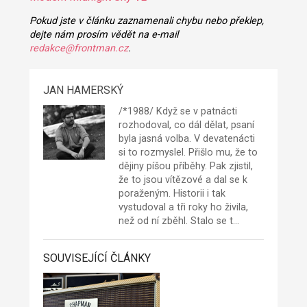
Pokud jste v článku zaznamenali chybu nebo překlep,
dejte nám prosím vědět na e-mail
redakce@frontman.cz
.
JAN HAMERSKÝ
/*1988/ Když se v patnácti
rozhodoval, co dál dělat, psaní
byla jasná volba. V devatenácti
si to rozmyslel. Přišlo mu, že to
dějiny píšou příběhy. Pak zjistil,
že to jsou vítězové a dal se k
poraženým. Historii i tak
vystudoval a tři roky ho živila,
než od ní zběhl. Stalo se t…
SOUVISEJÍCÍ ČLÁNKY