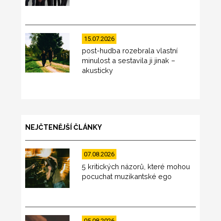
15.07.2026
post-hudba rozebrala vlastní
minulost a sestavila ji jinak –
akusticky
NEJČTENĚJŠÍ ČLÁNKY
07.08.2026
5 kritických názorů, které mohou
pocuchat muzikantské ego
05.08.2026