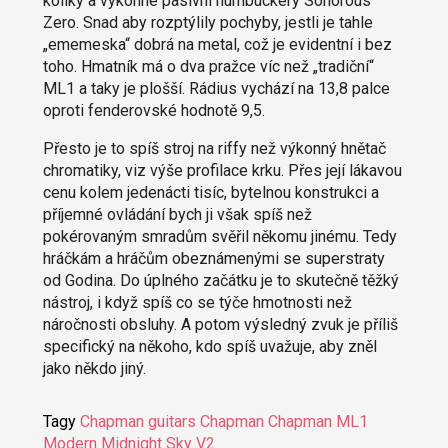
kolíky a výkonné pasivní humbuckery Sonorous
Zero. Snad aby rozptýlily pochyby, jestli je tahle
„ememeska“ dobrá na metal, což je evidentní i bez
toho. Hmatník má o dva pražce víc než „tradiční“
ML1 a taky je plošší. Rádius vychází na 13,8 palce
oproti fenderovské hodnotě 9,5.
Přesto je to spíš stroj na riffy než výkonný hnětač
chromatiky, viz výše profilace krku. Přes její lákavou
cenu kolem jedenácti tisíc, bytelnou konstrukci a
příjemné ovládání bych ji však spíš než
pokérovaným smradům svěřil někomu jinému. Tedy
hráčkám a hráčům obeznámenými se superstraty
od Godina. Do úplného začátku je to skutečně těžký
nástroj, i když spíš co se týče hmotnosti než
náročnosti obsluhy. A potom výsledný zvuk je příliš
specifický na někoho, kdo spíš uvažuje, aby zněl
jako někdo jiný.
Tagy
Chapman guitars
Chapman
Chapman ML1
Modern Midnight Sky V2