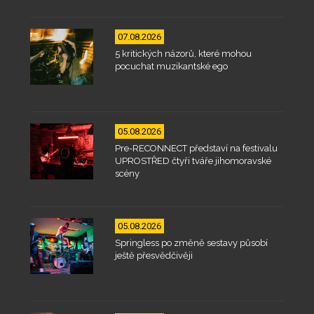
07.08.2026
5 kritických názorů, které mohou
pocuchat muzikantské ego
05.08.2026
Pre-RECONNECT představí na festivalu
UPROSTŘED čtyři tváře jihomoravské
scény
05.08.2026
Springless po změně sestavy působí
ještě přesvědčivěji