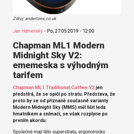
Zdroj: andertons.co.uk
Jan Hamerský
-
Po, 27.05.2019 - 12:00
Chapman ML1 Modern
Midnight Sky V2:
ememeska s výhodným
tarifem
Chapman ML1 Traditional Coffee V2
jen
předstírá, že se opičí po stratu. Představa, že
proto by se od přiznaně současné varianty
Modern Midnight Sky (MMS) měl lišit leda
hmatníkem a snímači, se však rozplyne po
prvním akordu.
Společné mají tělo superstratu, ergonomicky