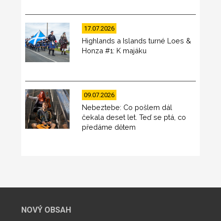
17.07.2026
Highlands a Islands turné Loes &
Honza #1: K majáku
09.07.2026
Nebeztebe: Co pošlem dál
čekala deset let. Teď se ptá, co
předáme dětem
NOVÝ OBSAH