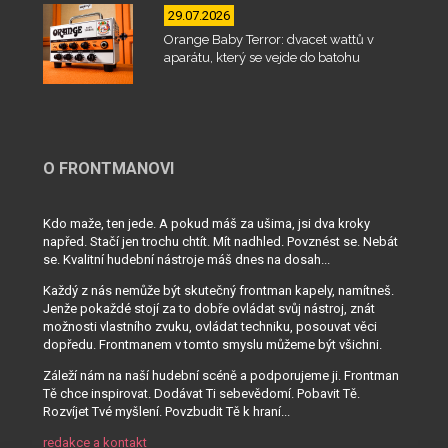
29.07.2026
Orange Baby Terror: dvacet wattů v
aparátu, který se vejde do batohu
O FRONTMANOVI
Kdo maže, ten jede. A pokud máš za ušima, jsi dva kroky
napřed. Stačí jen trochu chtít. Mít nadhled. Povznést se. Nebát
se. Kvalitní hudební nástroje máš dnes na dosah...
Každý z nás nemůže být skutečný frontman kapely, namítneš.
Jenže pokaždé stojí za to dobře ovládat svůj nástroj, znát
možnosti vlastního zvuku, ovládat techniku, posouvat věci
dopředu. Frontmanem v tomto smyslu můžeme být všichni.
Záleží nám na naší hudební scéně a podporujeme ji. Frontman
Tě chce inspirovat. Dodávat Ti sebevědomí. Pobavit Tě.
Rozvíjet Tvé myšlení. Povzbudit Tě k hraní...
redakce a kontakt