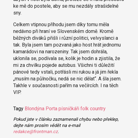
ke mě do postele, aby se mu nezdály strašidelné
sny.
Celkem vtipnou příhodu jsem díky tomu měla
nedávno při hraní ve Slovenském domě. Kromě
běžných diváků přišli i různí politici, velvyslanci a
tak. Byla jsem tam pozvaná jako host hrát jednomu
kamarádovi na narozeniny. Tak jsem dohrála,
uklonila se, podívala se, kolik je hodin a zjistila, že
mi za chvilku pojede autobus. Všichni ti důležití
pánové tedy vstali, potřásli mi rukou a já jim řekla
„musím na půlnočku, nedá se nic dělat“. A šla jsem.
Takhle v současnosti pařím na večírcích. I na těch
VIP.
Tagy
Blondýna
Porta
písničkáři
folk
country
Pokud jste v článku zaznamenali chybu nebo překlep,
dejte nám prosím vědět na e-mail
redakce@frontman.cz
.