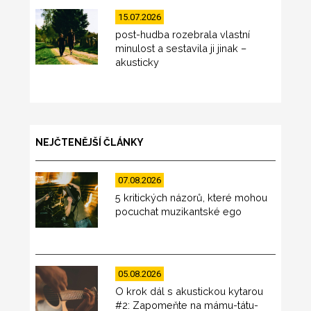
15.07.2026
post-hudba rozebrala vlastní
minulost a sestavila ji jinak –
akusticky
NEJČTENĚJŠÍ ČLÁNKY
07.08.2026
5 kritických názorů, které mohou
pocuchat muzikantské ego
05.08.2026
O krok dál s akustickou kytarou
#2: Zapomeňte na mámu-tátu-