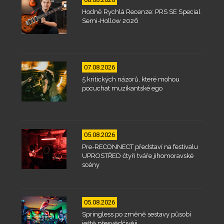
Hodně Rychlá Recenze: PRS SE Special
Semi-Hollow 2026
07.08.2026
5 kritických názorů, které mohou
pocuchat muzikantské ego
05.08.2026
Pre-RECONNECT představí na festivalu
UPROSTŘED čtyři tváře jihomoravské
scény
05.08.2026
Springless po změně sestavy působí
ještě přesvědčivěji