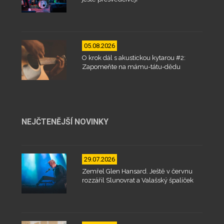
05.08.2026
O krok dál s akustickou kytarou #2:
Zapomeňte na mámu-tátu-dědu
NEJČTENĚJŠÍ NOVINKY
29.07.2026
Zemřel Glen Hansard. Ještě v červnu
rozzářil Slunovrat a Valašský špalíček