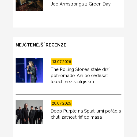
Joe Armstronga z Green Day
NEJČTENĚJŠÍ RECENZE
13.07.2026
The Rolling Stones stále drží
pohromadě. Ani po šedesáti
letech neztratili jiskru
20.07.2026
Deep Purple na Splat! umí pořád s
chutí zatnout riff do masa