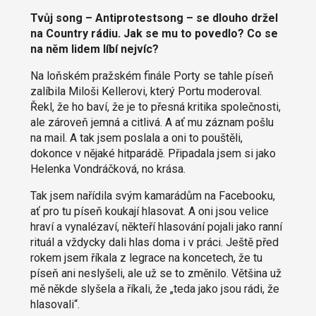
Tvůj song – Antiprotestsong – se dlouho držel
na Country rádiu. Jak se mu to povedlo? Co se
na něm lidem líbí nejvíc?
Na loňském pražském finále Porty se tahle píseň
zalíbila Miloši Kellerovi, který Portu moderoval.
Řekl, že ho baví, že je to přesná kritika společnosti,
ale zároveň jemná a citlivá. A ať mu záznam pošlu
na mail. A tak jsem poslala a oni to pouštěli,
dokonce v nějaké hitparádě. Připadala jsem si jako
Helenka Vondráčková, no krása.
Tak jsem nařídila svým kamarádům na Facebooku,
ať pro tu píseň koukají hlasovat. A oni jsou velice
hraví a vynalézaví, někteří hlasování pojali jako ranní
rituál a vždycky dali hlas doma i v práci. Ještě před
rokem jsem říkala z legrace na koncetech, že tu
píseň ani neslyšeli, ale už se to změnilo. Většina už
mě někde slyšela a říkali, že „teda jako jsou rádi, že
hlasovali“.