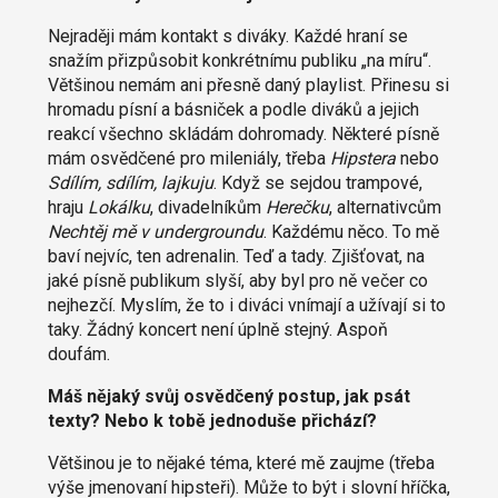
Nejraději mám kontakt s diváky. Každé hraní se
snažím přizpůsobit konkrétnímu publiku „na míru“.
Většinou nemám ani přesně daný playlist. Přinesu si
hromadu písní a básniček a podle diváků a jejich
reakcí všechno skládám dohromady. Některé písně
mám osvědčené pro mileniály, třeba
Hipstera
nebo
Sdílím, sdílím, lajkuju
. Když se sejdou trampové,
hraju
Lokálku
, divadelníkům
Herečku
, alternativcům
Nechtěj mě v undergroundu
. Každému něco. To mě
baví nejvíc, ten adrenalin. Teď a tady. Zjišťovat, na
jaké písně publikum slyší, aby byl pro ně večer co
nejhezčí. Myslím, že to i diváci vnímají a užívají si to
taky. Žádný koncert není úplně stejný. Aspoň
doufám.
Máš nějaký svůj osvědčený postup, jak psát
texty? Nebo k tobě jednoduše přichází?
Většinou je to nějaké téma, které mě zaujme (třeba
výše jmenovaní hipsteři). Může to být i slovní hříčka,