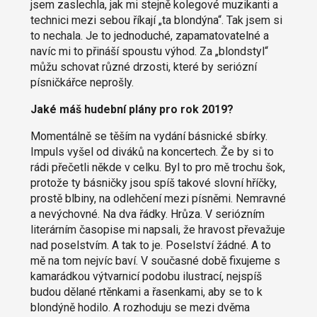
jsem zaslechla, jak mi stejně kolegové muzikanti a
technici mezi sebou říkají „ta blondýna“. Tak jsem si
to nechala. Je to jednoduché, zapamatovatelné a
navíc mi to přináší spoustu výhod. Za „blondstyl“
můžu schovat různé drzosti, které by seriózní
písničkářce neprošly.
Jaké máš hudební plány pro rok 2019?
Momentálně se těším na vydání básnické sbírky.
Impuls vyšel od diváků na koncertech. Že by si to
rádi přečetli někde v celku. Byl to pro mě trochu šok,
protože ty básničky jsou spíš takové slovní hříčky,
prostě blbiny, na odlehčení mezi písněmi. Nemravné
a nevýchovné. Na dva řádky. Hrůza. V seriózním
literárním časopise mi napsali, že hravost převažuje
nad poselstvím. A tak to je. Poselství žádné. A to
mě na tom nejvíc baví. V současné době fixujeme s
kamarádkou výtvarnicí podobu ilustrací, nejspíš
budou dělané rtěnkami a řasenkami, aby se to k
blondýně hodilo. A rozhoduju se mezi dvěma