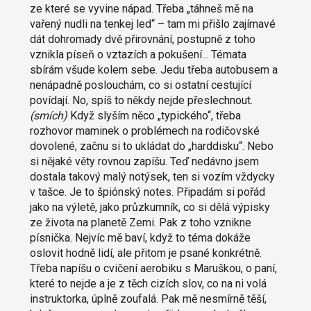
ze které se vyvine nápad. Třeba „táhneš mě na
vařený nudli na tenkej led“ – tam mi přišlo zajímavé
dát dohromady dvě přirovnání, postupně z toho
vznikla píseň o vztazích a pokušení... Témata
sbírám všude kolem sebe. Jedu třeba autobusem a
nenápadně poslouchám, co si ostatní cestující
povídají. No, spíš to někdy nejde přeslechnout.
(smích)
Když slyším něco „typického“, třeba
rozhovor maminek o problémech na rodičovské
dovolené, začnu si to ukládat do „harddisku“. Nebo
si nějaké věty rovnou zapíšu. Teď nedávno jsem
dostala takový malý notýsek, ten si vozím vždycky
v tašce. Je to špiónský notes. Připadám si pořád
jako na výletě, jako průzkumník, co si dělá výpisky
ze života na planetě Zemi. Pak z toho vznikne
písnička. Nejvíc mě baví, když to téma dokáže
oslovit hodně lidí, ale přitom je psané konkrétně.
Třeba napíšu o cvičení aerobiku s Maruškou, o paní,
které to nejde a je z těch cizích slov, co na ni volá
instruktorka, úplně zoufalá. Pak mě nesmírně těší,