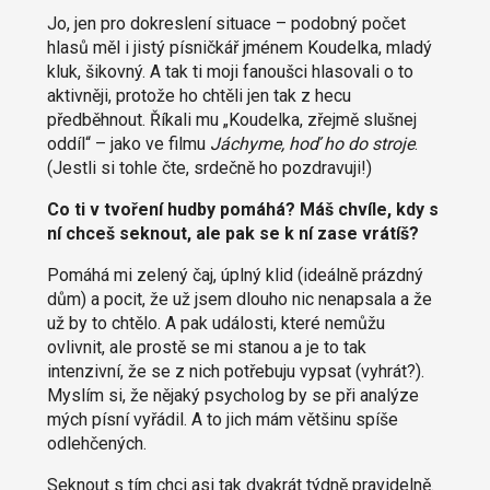
Jo, jen pro dokreslení situace – podobný počet
hlasů měl i jistý písničkář jménem Koudelka, mladý
kluk, šikovný. A tak ti moji fanoušci hlasovali o to
aktivněji, protože ho chtěli jen tak z hecu
předběhnout. Říkali mu „Koudelka, zřejmě slušnej
oddíl“ – jako ve filmu
Jáchyme, hoď ho do stroje
.
(Jestli si tohle čte, srdečně ho pozdravuji!)
Co ti v tvoření hudby pomáhá? Máš chvíle, kdy s
ní chceš seknout, ale pak se k ní zase vrátíš?
Pomáhá mi zelený čaj, úplný klid (ideálně prázdný
dům) a pocit, že už jsem dlouho nic nenapsala a že
už by to chtělo. A pak události, které nemůžu
ovlivnit, ale prostě se mi stanou a je to tak
intenzivní, že se z nich potřebuju vypsat (vyhrát?).
Myslím si, že nějaký psycholog by se při analýze
mých písní vyřádil. A to jich mám většinu spíše
odlehčených.
Seknout s tím chci asi tak dvakrát týdně pravidelně.