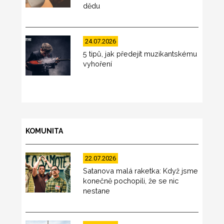
dědu
24.07.2026
5 tipů, jak předejít muzikantskému
vyhoření
KOMUNITA
22.07.2026
Satanova malá raketka: Když jsme
konečně pochopili, že se nic
nestane