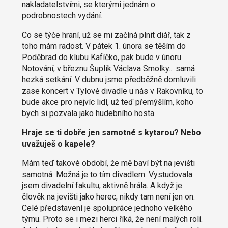
nakladatelstvími, se kterými jednám o
podrobnostech vydání.
Co se týče hraní, už se mi začíná plnit diář, tak z
toho mám radost. V pátek 1. února se těším do
Poděbrad do klubu Kafíčko, pak bude v únoru
Notování, v březnu Šuplík Václava Smolky... samá
hezká setkání. V dubnu jsme předběžně domluvili
zase koncert v Tylově divadle u nás v Rakovníku, to
bude akce pro nejvíc lidí, už teď přemýšlím, koho
bych si pozvala jako hudebního hosta.
Hraje se ti dobře jen samotné s kytarou? Nebo
uvažuješ o kapele?
Mám teď takové období, že mě baví být na jevišti
samotná. Možná je to tím divadlem. Vystudovala
jsem divadelní fakultu, aktivně hrála. A když je
člověk na jevišti jako herec, nikdy tam není jen on.
Celé představení je spolupráce jednoho velkého
týmu. Proto se i mezi herci říká, že není malých rolí.