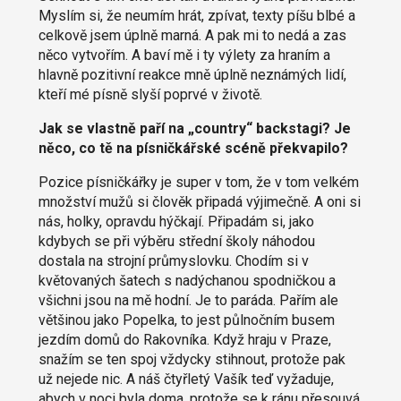
Myslím si, že neumím hrát, zpívat, texty píšu blbé a
celkově jsem úplně marná. A pak mi to nedá a zas
něco vytvořím. A baví mě i ty výlety za hraním a
hlavně pozitivní reakce mně úplně neznámých lidí,
kteří mé písně slyší poprvé v životě.
Jak se vlastně paří na „country“ backstagi? Je
něco, co tě na písničkářské scéně překvapilo?
Pozice písničkářky je super v tom, že v tom velkém
množství mužů si člověk připadá výjimečně. A oni si
nás, holky, opravdu hýčkají. Připadám si, jako
kdybych se při výběru střední školy náhodou
dostala na strojní průmyslovku. Chodím si v
květovaných šatech s nadýchanou spodničkou a
všichni jsou na mě hodní. Je to paráda. Pařím ale
většinou jako Popelka, to jest půlnočním busem
jezdím domů do Rakovníka. Když hraju v Praze,
snažím se ten spoj vždycky stihnout, protože pak
už nejede nic. A náš čtyřletý Vašík teď vyžaduje,
abych v noci byla doma, protože se k ránu přesouvá