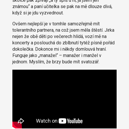
školce pak zpívají „a ty spíš u ní, já jsem jen
známou“ a paní učitelka se pak na mě dlouze dívá,
když si je jdu vyzvednout.
Ovšem nejlepší je v tomhle samozřejmě mít
tolerantního partnera, na což jsem měla štěstí. Jirka
nejen že obě děti po večerech hlídá, vozí mě na
koncerty a poslouchá do zblbnutí tytéž písně pořád
dokolečka. Dokonce mi i někdy domlouvá hraní.
Funguje jako „manažel“ – manažer i manžel v
jednom. Myslím, že brzy bude mít svatozář.