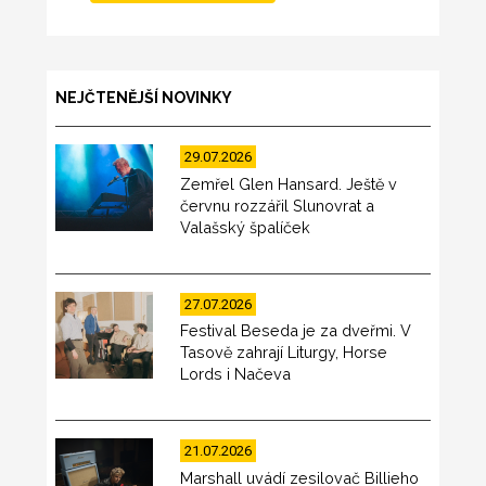
NEJČTENĚJŠÍ NOVINKY
29.07.2026
Zemřel Glen Hansard. Ještě v
červnu rozzářil Slunovrat a
Valašský špalíček
27.07.2026
Festival Beseda je za dveřmi. V
Tasově zahrají Liturgy, Horse
Lords i Načeva
21.07.2026
Marshall uvádí zesilovač Billieho