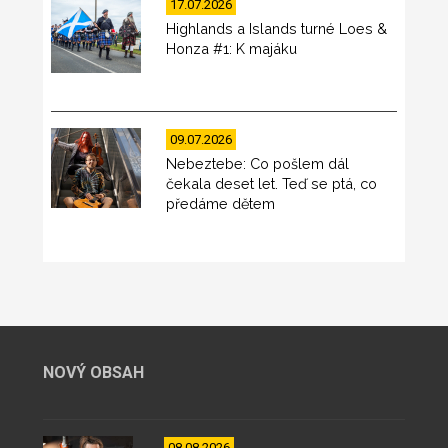
17.07.2026
Highlands a Islands turné Loes &
Honza #1: K majáku
09.07.2026
Nebeztebe: Co pošlem dál
čekala deset let. Teď se ptá, co
předáme dětem
NOVÝ OBSAH
08.08.2026