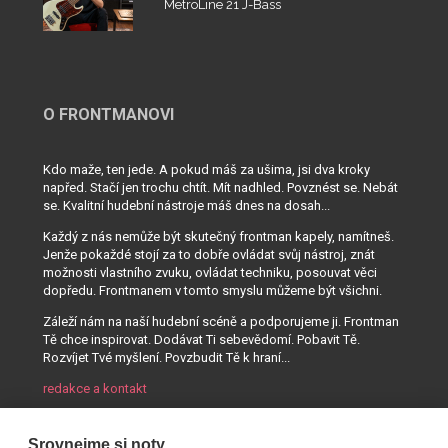
MetroLine 21 J-Bass
O FRONTMANOVI
Kdo maže, ten jede. A pokud máš za ušima, jsi dva kroky
napřed. Stačí jen trochu chtít. Mít nadhled. Povznést se. Nebát
se. Kvalitní hudební nástroje máš dnes na dosah...
Každý z nás nemůže být skutečný frontman kapely, namítneš.
Jenže pokaždé stojí za to dobře ovládat svůj nástroj, znát
možnosti vlastního zvuku, ovládat techniku, posouvat věci
dopředu. Frontmanem v tomto smyslu můžeme být všichni.
Záleží nám na naší hudební scéně a podporujeme ji. Frontman
Tě chce inspirovat. Dodávat Ti sebevědomí. Pobavit Tě.
Rozvíjet Tvé myšlení. Povzbudit Tě k hraní...
redakce a kontakt
Srovnejme si noty