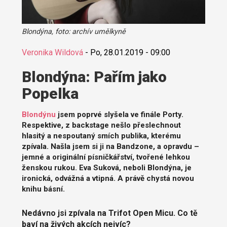
Blondýna, foto: archív umělkyně
Veronika Wildová
-
Po, 28.01.2019 - 09:00
​Blondýna: Pařím jako
Popelka
Blondýnu
jsem poprvé slyšela ve finále Porty.
Respektive, z backstage nešlo přeslechnout
hlasitý a nespoutaný smích publika, kterému
zpívala. Našla jsem si ji na Bandzone, a opravdu –
jemné a originální písničkářství, tvořené lehkou
ženskou rukou. Eva Suková, neboli Blondýna, je
ironická, odvážná a vtipná. A právě chystá novou
knihu básní.
Nedávno jsi zpívala na Trifot Open Micu. Co tě
baví na živých akcích nejvíc?