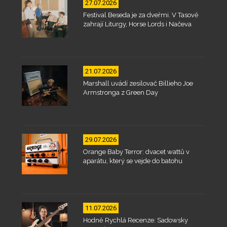
27.07.2026
Festival Beseda je za dveřmi. V Tasově
zahrají Liturgy, Horse Lords i Načeva
21.07.2026
Marshall uvádí zesilovač Billieho Joe
Armstronga z Green Day
29.07.2026
Orange Baby Terror: dvacet wattů v
aparátu, který se vejde do batohu
11.07.2026
Hodně Rychlá Recenze: Sadowsky