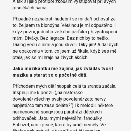
A tak si jako protipól zkouším vystupovat při svých
písničkách sama.
Případné neznalosti hudební se mi daří schovat za
to, že jsem ta blondýna. Většinou je mi odpuštěno. I
když pozor, jednoho velkého parťáka při vystoupení
mám. Diváky. Bez legrace. Bez nich by to nešlo.
Dialog vedu s nimi a jsou skvělí. Díky jim! A dál bych
se opakovala v tom, co jsem už říkala, když ses mě
ptala, jak se mi hraje na živých akcích.
Jako muzikantku mě zajímá, jak zvládáš tvořit
muziku a starat se o početné děti.
Příchodem mých dětí naopak celá ta sranda začala.
Inspirují mě k poezii („na mateřské
dovolené/všechny svaly povolené/zato nervy
napjaté/co tam zase děláte?“) i k melodii; některé
nejmenované songy jsou parafrází dětských
odrhovaček. Jsou mými největšími fanoušky.
Bohužel, umí i písně, které by umět neměly. Ve