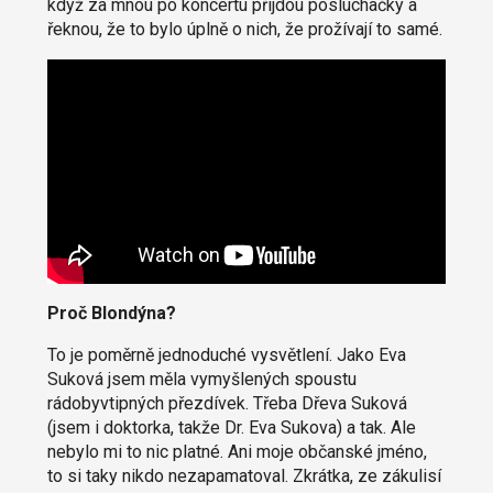
když za mnou po koncertu přijdou posluchačky a
řeknou, že to bylo úplně o nich, že prožívají to samé.
Proč Blondýna?
To je poměrně jednoduché vysvětlení. Jako Eva
Suková jsem měla vymyšlených spoustu
rádobyvtipných přezdívek. Třeba Dřeva Suková
(jsem i doktorka, takže Dr. Eva Sukova) a tak. Ale
nebylo mi to nic platné. Ani moje občanské jméno,
to si taky nikdo nezapamatoval. Zkrátka, ze zákulisí