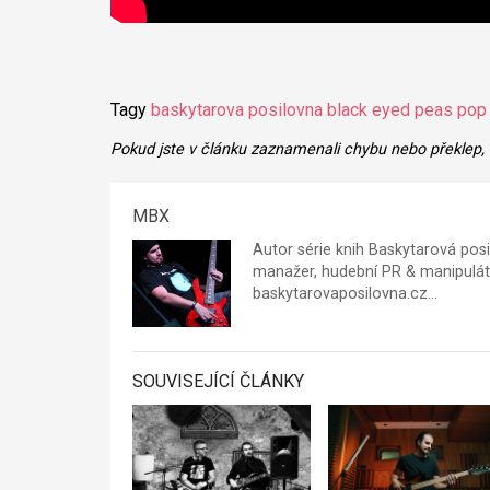
Tagy
baskytarova posilovna
black eyed peas
pop
Pokud jste v článku zaznamenali chybu nebo překlep,
MBX
Autor série knih Baskytarová posi
manažer, hudební PR & manipuláto
baskytarovaposilovna.cz
…
SOUVISEJÍCÍ ČLÁNKY