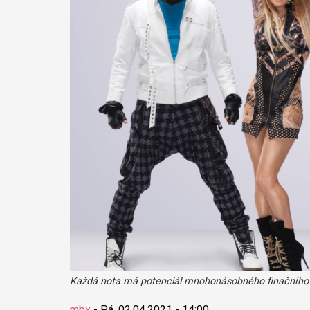
Každá nota má potenciál mnohonásobného finačního 
mbx
-
Pá, 02.04.2021 - 14:00