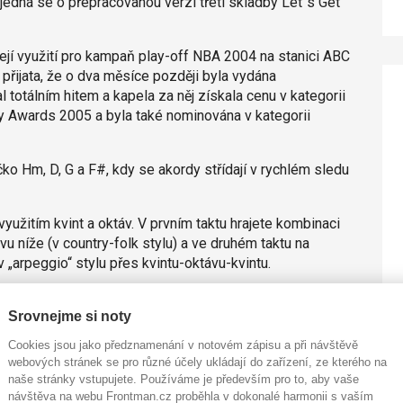
jedná se o přepracovanou verzi třetí skladby Let´s Get
ejí využití pro kampaň play-off NBA 2004 na stanici ABC
přijata, že o dva měsíce později byla vydána
tal totálním hitem a kapela za něj získala cenu v kategorii
 Awards 2005 a byla také nominována v kategorii
ko Hm, D, G a F#, kdy se akordy střídají v rychlém sledu
užitím kvint a oktáv. V prvním taktu hrajete kombinaci
ávu níže (v country-folk stylu) a ve druhém taktu na
„arpeggio“ stylu přes kvintu-oktávu-kvintu.
o registru nástroje, kdy hrajete postup přes kvintu,
Srovnejme si noty
nu akordu D dur, kdy se posouváte opět směrem dolů
u níže do nám již známého postupu na G a F#.
Cookies jsou jako předznamenání v notovém zápisu a při návštěvě
webových stránek se pro různé účely ukládají do zařízení, ze kterého na
ch osmin s shuffle groovem. Jinak je to především
naše stránky vstupujete. Používáme je především pro to, aby vaše
 a hip hop s velkou grácií a vkusem.
návštěva na webu Frontman.cz proběhla v dokonalé harmonii s vaším