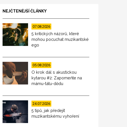
NEJČTENĚJŠÍ ČLÁNKY
07.08.2026
5 kritických názorů, které
mohou pocuchat muzikantské
ego
05.08.2026
O krok dál s akustickou
kytarou #2: Zapomeňte na
mámu-tátu-dědu
24.07.2026
5 tipů, jak předejít
muzikantskému vyhoření