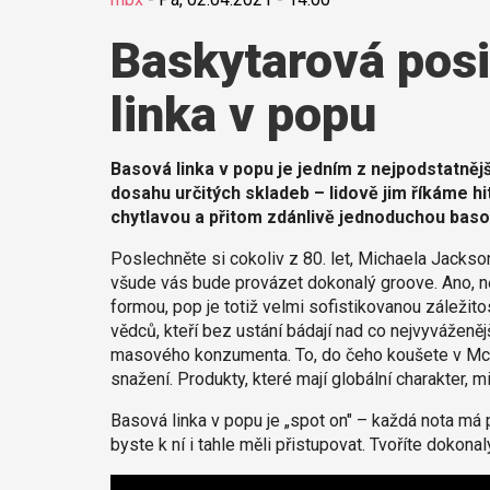
Baskytarová pos
linka v popu
Basová linka v popu je jedním z nejpodstatně
dosahu určitých skladeb – lidově jim říkáme h
chytlavou a přitom zdánlivě jednoduchou baso
Poslechněte si cokoliv z 80. let, Michaela Jackson
všude vás bude provázet dokonalý groove. Ano, ně
formou, pop je totiž velmi sofistikovanou záležito
vědců, kteří bez ustání bádají nad co nejvyváženějš
masového konzumenta. To, do čeho koušete v McD
snažení. Produkty, které mají globální charakter, 
Basová linka v popu je „spot on" – každá nota m
byste k ní i tahle měli přistupovat. Tvoříte dokonal