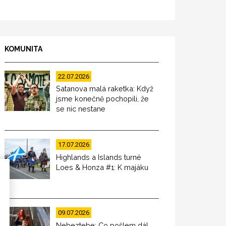
KOMUNITA
22.07.2026
Satanova malá raketka: Když
jsme konečně pochopili, že
se nic nestane
17.07.2026
Highlands a Islands turné
Loes & Honza #1: K majáku
09.07.2026
Nebeztebe: Co pošlem dál