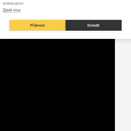
očekáváním.
Zjistit více
Přijmout
Doladit