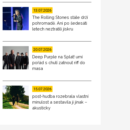
13.07.2026
The Rolling Stones stále drží
pohromadě. Ani po šedesáti
letech neztratili jiskru
20.07.2026
Deep Purple na Splat! umí
pořád s chutí zatnout riff do
masa
15.07.2026
post-hudba rozebrala vlastní
minulost a sestavila ji jinak –
akusticky