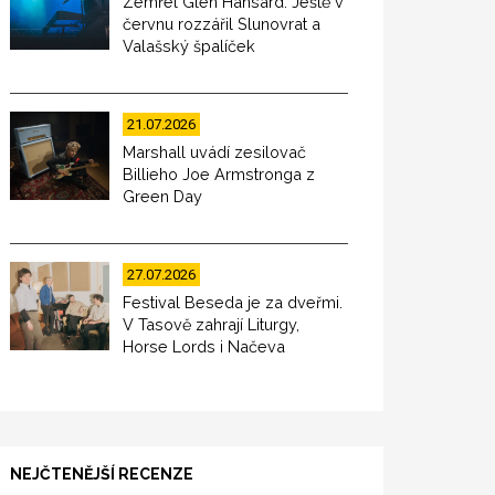
Zemřel Glen Hansard. Ještě v
červnu rozzářil Slunovrat a
Valašský špalíček
21.07.2026
Marshall uvádí zesilovač
Billieho Joe Armstronga z
Green Day
27.07.2026
Festival Beseda je za dveřmi.
V Tasově zahrají Liturgy,
Horse Lords i Načeva
NEJČTENĚJŠÍ RECENZE