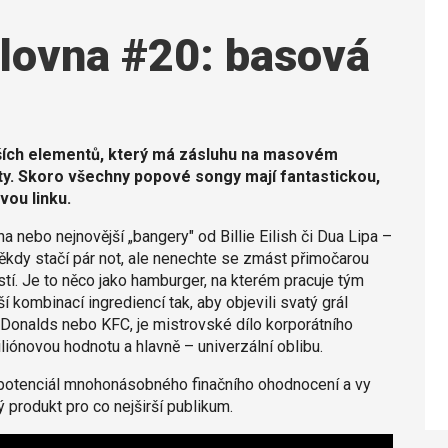
ilovna #20: basová
jších elementů, který má zásluhu na masovém
ity. Skoro všechny popové songy mají fantastickou,
vou linku.
a nebo nejnovější „bangery" od Billie Eilish či Dua Lipa –
kdy stačí pár not, ale nenechte se zmást přimočarou
stí. Je to něco jako hamburger, na kterém pracuje tým
í kombinací ingrediencí tak, aby objevili svatý grál
onalds nebo KFC, je mistrovské dílo korporátního
miliónovou hodnotu a hlavně – univerzální oblibu.
á potenciál mnohonásobného finačního ohodnocení a vy
ý produkt pro co nejširší publikum.