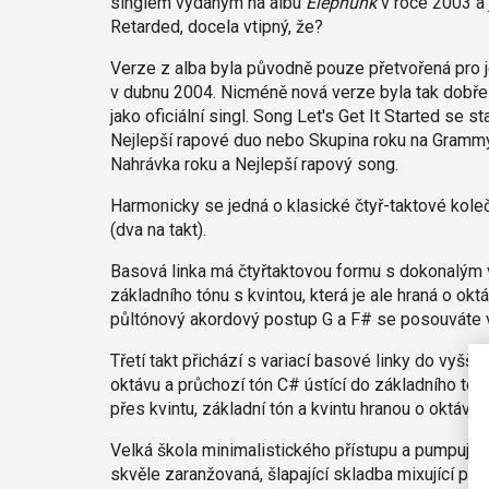
singlem vydaným na albu
Elephunk
v roce 2003 a 
Retarded, docela vtipný, že?
Verze z alba byla původně pouze přetvořená pro j
v dubnu 2004. Nicméně nová verze byla tak dobře 
jako oficiální singl. Song Let's Get It Started se s
Nejlepší rapové duo nebo Skupina roku na Grammy
Nahrávka roku a Nejlepší rapový song.
Harmonicky se jedná o klasické čtyř-taktové koleč
(dva na takt).
Basová linka má čtyřtaktovou formu s dokonalým vy
základního tónu s kvintou, která je ale hraná o okt
půltónový akordový postup G a F# se posouváte v 
Třetí takt přichází s variací basové linky do vyššíh
oktávu a průchozí tón C# ústící do základního tó
přes kvintu, základní tón a kvintu hranou o oktáv
Velká škola minimalistického přístupu a pumpující
skvěle zaranžovaná, šlapající skladba mixující pop