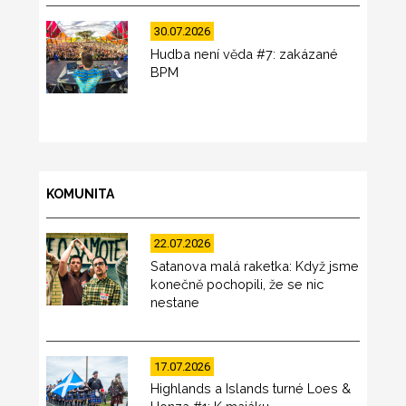
30.07.2026
Hudba není věda #7: zakázané
BPM
KOMUNITA
22.07.2026
Satanova malá raketka: Když jsme
konečně pochopili, že se nic
nestane
17.07.2026
Highlands a Islands turné Loes &