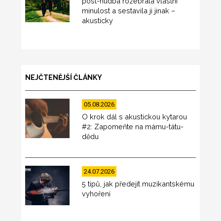
post-hudba rozebrala vlastní
minulost a sestavila ji jinak –
akusticky
NEJČTENĚJŠÍ ČLÁNKY
05.08.2026
O krok dál s akustickou kytarou
#2: Zapomeňte na mámu-tátu-
dědu
24.07.2026
5 tipů, jak předejít muzikantskému
vyhoření