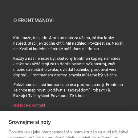
O FRONTMANOVI
Kdo maže, ten jede. A pokud máš za ušima, jsi dva kroky
napřed. Stačí jen trochu chtít. Mít nadhled. Povznést se. Nebát
se. Kvalitní hudební nástroje máš dnes na dosah...
Každý z nás nemůže být skutečný frontman kapely, namítneš.
Jenže pokaždé stojí za to dobře ovládat svůj nástroj, znát
možnosti vlastního zvuku, ovládat techniku, posouvat věci
dopředu. Frontmanem v tomto smyslu můžeme být všichni.
Záleží nám na naší hudební scéně a podporujeme ji. Frontman
Tě chce inspirovat. Dodávat Ti sebevědomí. Pobavit Tě.
Rozvíjet Tvé myšlení. Povzbudit Tě k hraní...
redakce a kontakt
Srovnejme si noty
Cookies jsou jako předznamenání v notovém zápisu a při návštěvě
webových stránek se pro různé účely ukládají do zařízení, ze