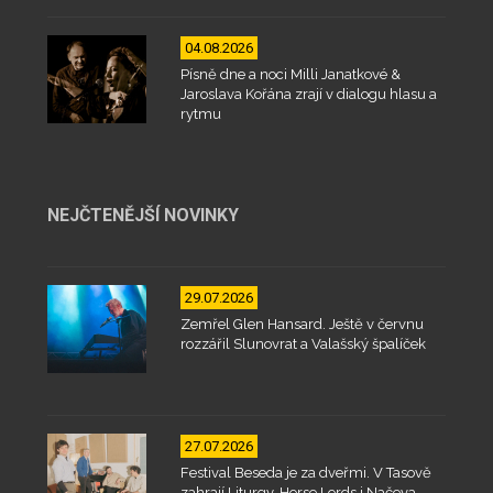
04.08.2026
Písně dne a noci Milli Janatkové &
Jaroslava Kořána zrají v dialogu hlasu a
rytmu
NEJČTENĚJŠÍ NOVINKY
29.07.2026
Zemřel Glen Hansard. Ještě v červnu
rozzářil Slunovrat a Valašský špalíček
27.07.2026
Festival Beseda je za dveřmi. V Tasově
zahrají Liturgy, Horse Lords i Načeva