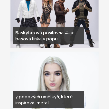
Baskytarová posilovna #20:
basová linka v popu
7 popových umělkyň, které
inspiroval metal