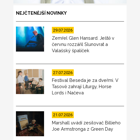
NEJČTENĚJŠÍ NOVINKY
29.07.2026
Zemřel Glen Hansard. Ještě v
červnu rozzářil Slunovrat a
Valašský špalíček
27.07.2026
Festival Beseda je za dveřmi. V
Tasově zahrají Liturgy, Horse
Lords i Načeva
21.07.2026
Marshall uvádí zesilovač Billieho
Joe Armstronga z Green Day