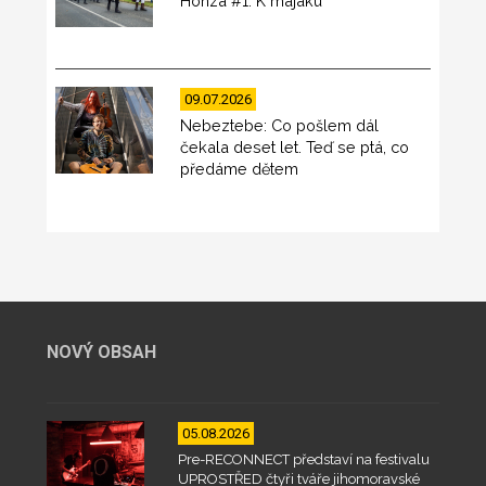
Honza #1: K majáku
09.07.2026
Nebeztebe: Co pošlem dál
čekala deset let. Teď se ptá, co
předáme dětem
NOVÝ OBSAH
05.08.2026
Pre-RECONNECT představí na festivalu
UPROSTŘED čtyři tváře jihomoravské