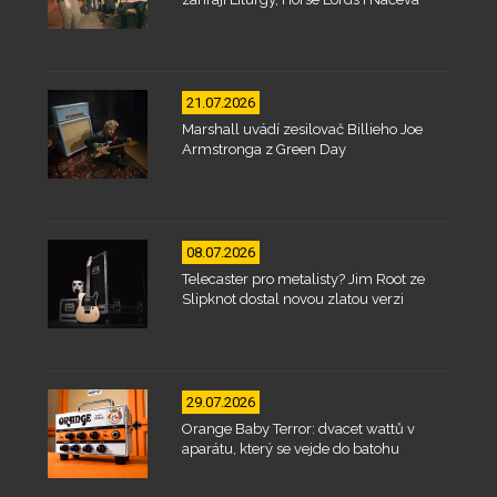
21.07.2026
Marshall uvádí zesilovač Billieho Joe
Armstronga z Green Day
08.07.2026
Telecaster pro metalisty? Jim Root ze
Slipknot dostal novou zlatou verzi
29.07.2026
Orange Baby Terror: dvacet wattů v
aparátu, který se vejde do batohu