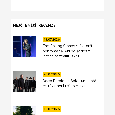
NEJČTENĚJŠÍ RECENZE
13.07.2026
The Rolling Stones stále drží
pohromadě. Ani po šedesáti
letech neztratili jiskru
20.07.2026
Deep Purple na Splat! umí pořád s
chutí zatnout riff do masa
15.07.2026