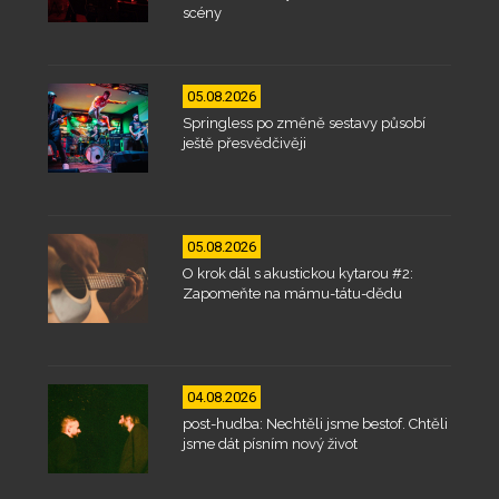
scény
05.08.2026
Springless po změně sestavy působí
ještě přesvědčivěji
05.08.2026
O krok dál s akustickou kytarou #2:
Zapomeňte na mámu-tátu-dědu
04.08.2026
post-hudba: Nechtěli jsme bestof. Chtěli
jsme dát písním nový život