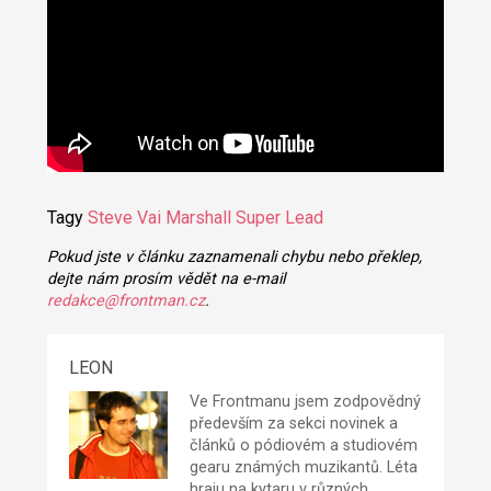
Tagy
Steve Vai
Marshall Super Lead
Pokud jste v článku zaznamenali chybu nebo překlep,
dejte nám prosím vědět na e-mail
redakce@frontman.cz
.
LEON
Ve Frontmanu jsem zodpovědný
především za sekci novinek a
článků o pódiovém a studiovém
gearu známých muzikantů. Léta
hraju na kytaru v různých