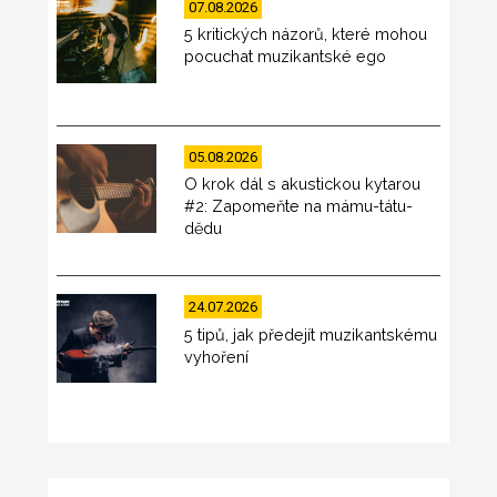
07.08.2026
5 kritických názorů, které mohou
pocuchat muzikantské ego
05.08.2026
O krok dál s akustickou kytarou
#2: Zapomeňte na mámu-tátu-
dědu
24.07.2026
5 tipů, jak předejít muzikantskému
vyhoření