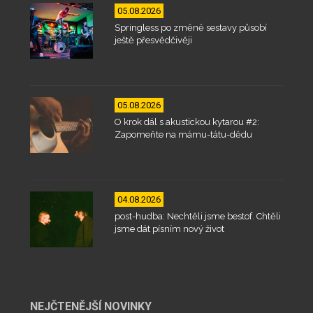
05.08.2026
Springless po změně sestavy působí
ještě přesvědčivěji
05.08.2026
O krok dál s akustickou kytarou #2:
Zapomeňte na mámu-tátu-dědu
04.08.2026
post-hudba: Nechtěli jsme bestof. Chtěli
jsme dát písním nový život
NEJČTENĚJŠÍ NOVINKY