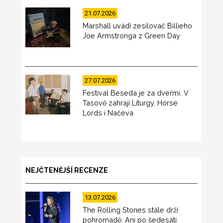
21.07.2026
Marshall uvádí zesilovač Billieho
Joe Armstronga z Green Day
27.07.2026
Festival Beseda je za dveřmi. V
Tasově zahrají Liturgy, Horse
Lords i Načeva
NEJČTENĚJŠÍ RECENZE
13.07.2026
The Rolling Stones stále drží
pohromadě. Ani po šedesáti