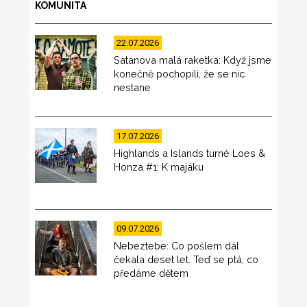
KOMUNITA
22.07.2026
Satanova malá raketka: Když jsme
konečně pochopili, že se nic
nestane
17.07.2026
Highlands a Islands turné Loes &
Honza #1: K majáku
09.07.2026
Nebeztebe: Co pošlem dál
čekala deset let. Teď se ptá, co
předáme dětem