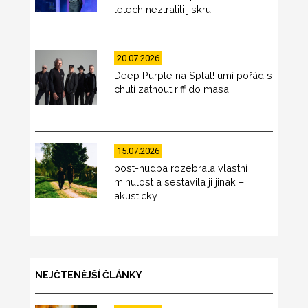
letech neztratili jiskru
20.07.2026
Deep Purple na Splat! umí pořád s
chutí zatnout riff do masa
15.07.2026
post-hudba rozebrala vlastní
minulost a sestavila ji jinak –
akusticky
NEJČTENĚJŠÍ ČLÁNKY