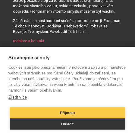
Jenže pokaždé stojí za to dobře ovládat svůj nástroj, znát
možnosti vlastního zvuku, ovládat techniku, posouvat věci
dopředu. Frontmanem v tomto smyslu můžeme být všichni.
Záleží nám na naší hudební scéně a podporujeme ji. Frontman
Tě chce inspirovat. Dodávat Ti sebevědomí. Pobavit Tě.
Rozvíjet Tvé myšlení. Povzbudit Tě k hraní...
redakce a kontakt
Srovnejme si noty
Cookies jsou jako předznamenání v notovém zápisu a při návštěvě
webových stránek se pro různé účely ukládají do zařízení, ze
kterého na naše stránky vstupujete. Používáme je především pro
to, aby vaše návštěva na webu Frontman.cz proběhla v dokonalé
harmonii s vaším očekáváním.
Zjistit více
Přijmout
© AUDIO PARTNER s.r.o.
Doladit