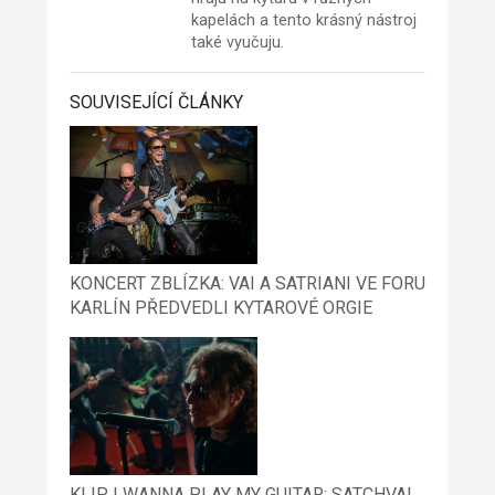
kapelách a tento krásný nástroj
také vyučuju.
SOUVISEJÍCÍ ČLÁNKY
KONCERT ZBLÍZKA: VAI A SATRIANI VE FORU
KARLÍN PŘEDVEDLI KYTAROVÉ ORGIE
KLIP I WANNA PLAY MY GUITAR: SATCHVAI