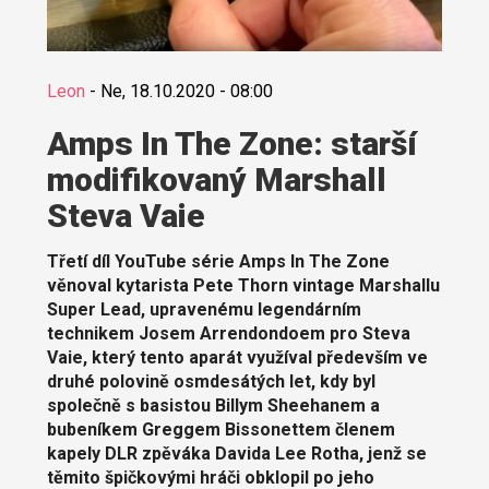
Leon
-
Ne, 18.10.2020 - 08:00
Amps In The Zone: starší
modifikovaný Marshall
Steva Vaie
Třetí díl YouTube série Amps In The Zone
věnoval kytarista Pete Thorn vintage Marshallu
Super Lead, upravenému legendárním
technikem Josem Arrendondoem pro Steva
Vaie, který tento aparát využíval především ve
druhé polovině osmdesátých let, kdy byl
společně s basistou Billym Sheehanem a
bubeníkem Greggem Bissonettem členem
kapely DLR zpěváka Davida Lee Rotha, jenž se
těmito špičkovými hráči obklopil po jeho