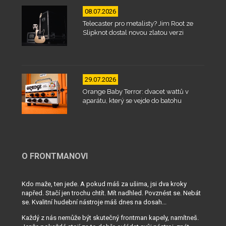
08.07.2026
Telecaster pro metalisty? Jim Root ze
Slipknot dostal novou zlatou verzi
29.07.2026
Orange Baby Terror: dvacet wattů v
aparátu, který se vejde do batohu
O FRONTMANOVI
Kdo maže, ten jede. A pokud máš za ušima, jsi dva kroky
napřed. Stačí jen trochu chtít. Mít nadhled. Povznést se. Nebát
se. Kvalitní hudební nástroje máš dnes na dosah...
Každý z nás nemůže být skutečný frontman kapely, namítneš.