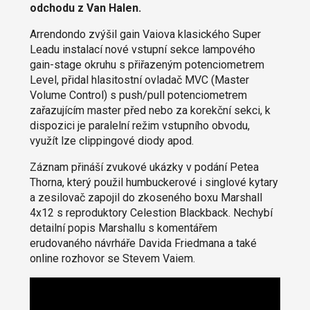
odchodu z Van Halen.
Arrendondo zvýšil gain Vaiova klasického Super
Leadu instalací nové vstupní sekce lampového
gain-stage okruhu s přiřazeným potenciometrem
Level, přidal hlasitostní ovladač MVC (Master
Volume Control) s push/pull potenciometrem
zařazujícím master před nebo za korekční sekci, k
dispozici je paralelní režim vstupního obvodu,
využít lze clippingové diody apod.
Záznam přináší zvukové ukázky v podání Petea
Thorna, který použil humbuckerové i singlové kytary
a zesilovač zapojil do zkoseného boxu Marshall
4x12 s reproduktory Celestion Blackback. Nechybí
detailní popis Marshallu s komentářem
erudovaného návrháře Davida Friedmana a také
online rozhovor se Stevem Vaiem.