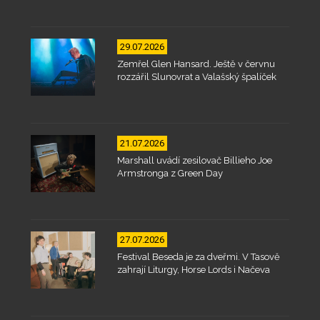
29.07.2026
Zemřel Glen Hansard. Ještě v červnu
rozzářil Slunovrat a Valašský špalíček
21.07.2026
Marshall uvádí zesilovač Billieho Joe
Armstronga z Green Day
27.07.2026
Festival Beseda je za dveřmi. V Tasově
zahrají Liturgy, Horse Lords i Načeva