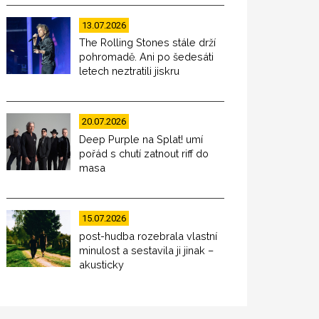
13.07.2026
The Rolling Stones stále drží
pohromadě. Ani po šedesáti
letech neztratili jiskru
20.07.2026
Deep Purple na Splat! umí
pořád s chutí zatnout riff do
masa
15.07.2026
post-hudba rozebrala vlastní
minulost a sestavila ji jinak –
akusticky