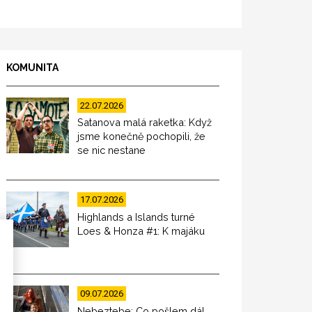
KOMUNITA
22.07.2026
Satanova malá raketka: Když
jsme konečně pochopili, že
se nic nestane
17.07.2026
Highlands a Islands turné
Loes & Honza #1: K majáku
09.07.2026
Nebeztebe: Co pošlem dál