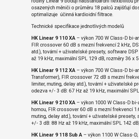
rodiny Linear 9 bodují nadstandardní flexibilitou
osazených měniči o průměru 18 palců zajišťují dos
optimalizuje účinná kardioidní filtrace.
Technické specifikace jednotlivých modelů
HK Linear 9 110 XA
– výkon 700 W Class-D bi-amp
FIR crossover 60 dB s mezní frekvencí 2 kHz, DSP 
atd.), tovární + uživatelské presety, software DS
až 19 kHz, maximální SPL 129 dB, rozměry 36 x 5
HK Linear 9 112 XA
– výkon 700 W Class-D bi-amp
Transformer), FIR crossover 72 dB s mezní frekve
limiter, muting, delay atd.), tovární + uživatelsk
odezva +/- 3 dB: 67 Hz až 19 kHz, maximální SPL
HK Linear 9 210 XA
– výkon 1000 W Class-D bi-am
hornou, FIR crossover 60 dB s mezní frekvencí 1.6
muting, delay atd.), tovární + uživatelské preset
+/- 3 dB: 88 Hz až 19 kHz, maximální SPL 142 dB
HK Linear 9 118 Sub A
– výkon 1100 W Class-D, w