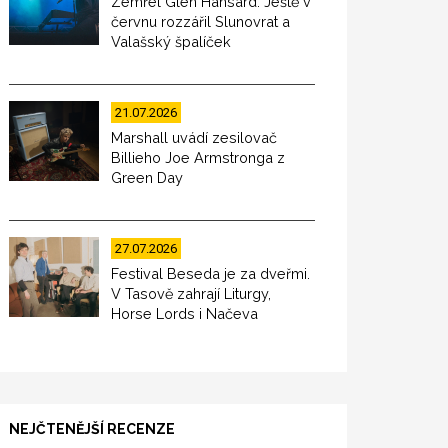
Zemřel Glen Hansard. Ještě v
červnu rozzářil Slunovrat a
Valašský špalíček
21.07.2026
Marshall uvádí zesilovač
Billieho Joe Armstronga z
Green Day
27.07.2026
Festival Beseda je za dveřmi.
V Tasově zahrají Liturgy,
Horse Lords i Načeva
NEJČTENĚJŠÍ RECENZE