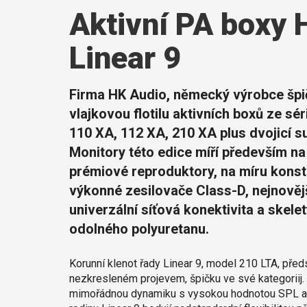
Aktivní PA boxy 
Linear 9
Firma HK Audio, německý výrobce špi
vlajkovou flotilu aktivních boxů ze sé
110 XA, 112 XA, 210 XA plus dvojicí 
Monitory této edice míří především na 
prémiové reproduktory, na míru konst
výkonné zesilovače Class-D, nejnověj
univerzální síťová konektivita a skele
odolného polyuretanu.
Korunní klenot řady Linear 9, model 210 LTA, př
nezkresleném projevem, špičku ve své kategoriij.
mimořádnou dynamiku s vysokou hodnotou SPL a zv