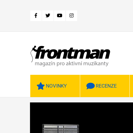
Přejít
k
hlavnímu
obsahu
NOVINKY
RECENZE