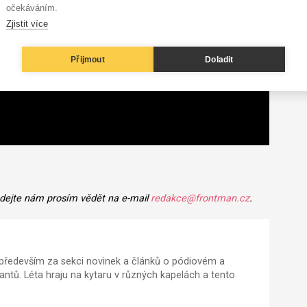
očekáváním.
Zjistit více
Přijmout
Doladit
 dejte nám prosím vědět na e-mail
redakce@frontman.cz
.
ředevším za sekci novinek a článků o pódiovém a
tů. Léta hraju na kytaru v různých kapelách a tento