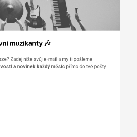
vní muzikanty 🎶
aze? Zadej níže svůj e-mail a my ti pošleme
vostí a novinek každý měsíc
přímo do tvé pošty.