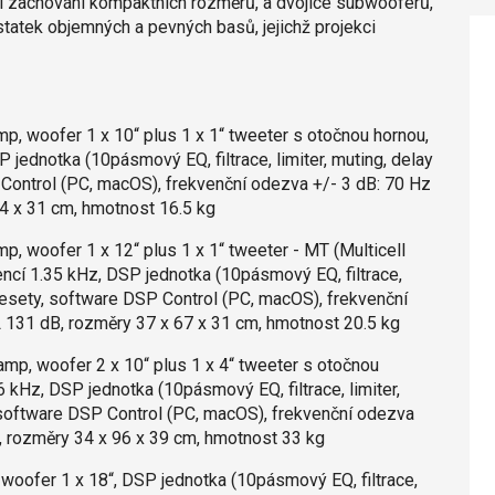
 při zachování kompaktních rozměrů, a dvojice subwooferů,
tatek objemných a pevných basů, jejichž projekci
, woofer 1 x 10“ plus 1 x 1“ tweeter s otočnou hornou,
jednotka (10pásmový EQ, filtrace, limiter, muting, delay
P Control (PC, macOS), frekvenční odezva +/- 3 dB: 70 Hz
4 x 31 cm, hmotnost 16.5 kg
, woofer 1 x 12“ plus 1 x 1“ tweeter - MT (Multicell
ncí 1.35 kHz, DSP jednotka (10pásmový EQ, filtrace,
é presety, software DSP Control (PC, macOS), frekvenční
 131 dB, rozměry 37 x 67 x 31 cm, hmotnost 20.5 kg
p, woofer 2 x 10“ plus 1 x 4“ tweeter s otočnou
 kHz, DSP jednotka (10pásmový EQ, filtrace, limiter,
y, software DSP Control (PC, macOS), frekvenční odezva
, rozměry 34 x 96 x 39 cm, hmotnost 33 kg
oofer 1 x 18“, DSP jednotka (10pásmový EQ, filtrace,