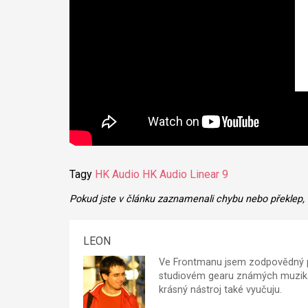
Tagy
HK Audio
HK Audio Linear 9
Pokud jste v článku zaznamenali chybu nebo překlep,
LEON
Ve Frontmanu jsem zodpovědný p
studiovém gearu známých muzikan
krásný nástroj také vyučuju.