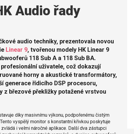
HK Audio řady
čkové audio techniky, prezentovala novou
rie
Linear 9
, tvořenou modely HK Linear 9
subwooferů 118 Sub A a 118 Sub BA.
profesionální uživatele, což dokazují
ruované horny a akustické transformátory,
ší generace řídicího DSP procesoru,
ty z březové překližky potažené vrstvou
edstavuje díky masivnímu výkonu, podpořenému čistým
 Tento vyspělý monitor s konstantní křivkou poskytuje
ládá i velmi náročné aplikace. Další dva zástupci