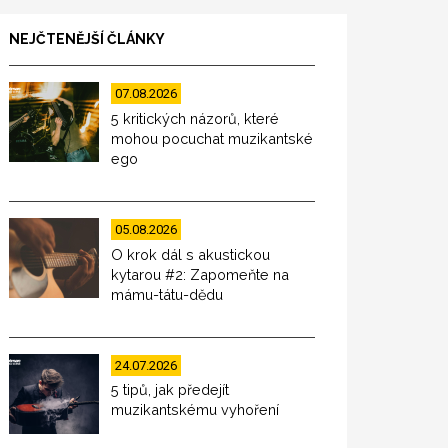
NEJČTENĚJŠÍ ČLÁNKY
07.08.2026
5 kritických názorů, které
mohou pocuchat muzikantské
ego
05.08.2026
O krok dál s akustickou
kytarou #2: Zapomeňte na
mámu-tátu-dědu
24.07.2026
5 tipů, jak předejít
muzikantskému vyhoření