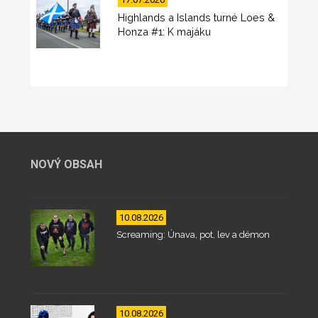
Highlands a Islands turné Loes &
Honza #1: K majáku
NOVÝ OBSAH
10.08.2026
Screaming: Únava, pot, lev a démon
10.08.2026