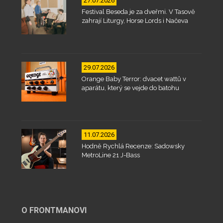
27.07.2026
Festival Beseda je za dveřmi. V Tasově
zahrají Liturgy, Horse Lords i Načeva
29.07.2026
Orange Baby Terror: dvacet wattů v
aparátu, který se vejde do batohu
11.07.2026
Hodně Rychlá Recenze: Sadowsky
MetroLine 21 J-Bass
O FRONTMANOVI