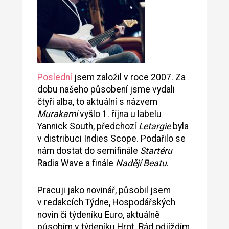
Poslední
jsem založil v roce 2007. Za
dobu našeho působení jsme vydali
čtyři alba, to aktuální s názvem
Murakami
vyšlo 1. října u labelu
Yannick South, předchozí
Letargie
byla
v distribuci Indies Scope. Podařilo se
nám dostat do semifinále
Startéru
Radia Wave a finále
Nadějí Beatu
.
Pracuji jako novinář, působil jsem
v redakcích Týdne, Hospodářských
novin či týdeníku Euro, aktuálně
působím v týdeníku Hrot. Rád odjíždím