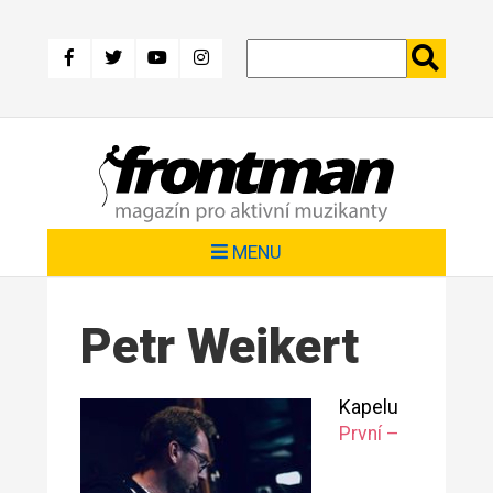
Přejít
k
hlavnímu
obsahu
MENU
Petr Weikert
Kapelu
První –