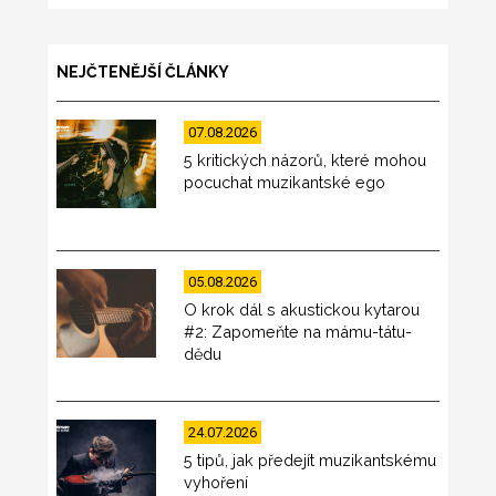
NEJČTENĚJŠÍ ČLÁNKY
07.08.2026
5 kritických názorů, které mohou
pocuchat muzikantské ego
05.08.2026
O krok dál s akustickou kytarou
#2: Zapomeňte na mámu-tátu-
dědu
24.07.2026
5 tipů, jak předejít muzikantskému
vyhoření