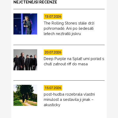
NEJČTENĚJŠÍ RECENZE
13.07.2026
The Rolling Stones stále drží
pohromadě. Ani po šedesáti
letech neztratili jiskru
20.07.2026
Deep Purple na Splat! umí pořád s
chutí zatnout riff do masa
15.07.2026
post-hudba rozebrala vlastní
minulost a sestavila ji jinak –
akusticky