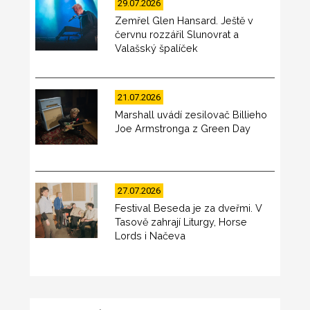
29.07.2026
Zemřel Glen Hansard. Ještě v
červnu rozzářil Slunovrat a
Valašský špalíček
21.07.2026
Marshall uvádí zesilovač Billieho
Joe Armstronga z Green Day
27.07.2026
Festival Beseda je za dveřmi. V
Tasově zahrají Liturgy, Horse
Lords i Načeva