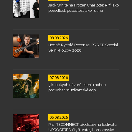
Jack White na Frozen Charlotte: Riff jako
posedlost, posedlost jako rutina
08.08.2026
Hodně Rychlá Recenze: PRS SE Special
Semi-Hollow 2026
07.08.2026
5 kritických názorů, které mohou
pocuchat muzikantské ego
05.08.2026
Pre-RECONNECT představí na festivalu
UPROSTŘED čtyři tváře jihomoravské