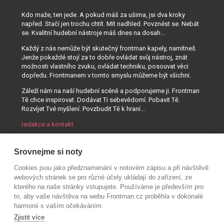
Kdo maže, ten jede. A pokud máš za ušima, jsi dva kroky
napřed. Stačí jen trochu chtít. Mít nadhled. Povznést se. Nebát
se. Kvalitní hudební nástroje máš dnes na dosah...
Každý z nás nemůže být skutečný frontman kapely, namítneš.
Jenže pokaždé stojí za to dobře ovládat svůj nástroj, znát
možnosti vlastního zvuku, ovládat techniku, posouvat věci
dopředu. Frontmanem v tomto smyslu můžeme být všichni.
Záleží nám na naší hudební scéně a podporujeme ji. Frontman
Tě chce inspirovat. Dodávat Ti sebevědomí. Pobavit Tě.
Rozvíjet Tvé myšlení. Povzbudit Tě k hraní...
redakce a kontakt
Srovnejme si noty
Cookies jsou jako předznamenání v notovém zápisu a při návštěvě
webových stránek se pro různé účely ukládají do zařízení, ze
kterého na naše stránky vstupujete. Používáme je především pro
to, aby vaše návštěva na webu Frontman.cz proběhla v dokonalé
harmonii s vaším očekáváním.
Zjistit více