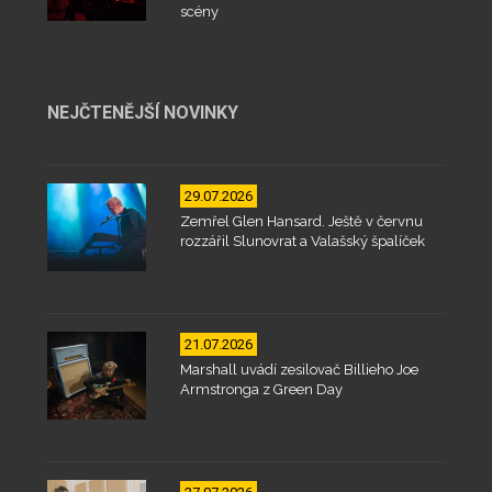
scény
NEJČTENĚJŠÍ NOVINKY
29.07.2026
Zemřel Glen Hansard. Ještě v červnu
rozzářil Slunovrat a Valašský špalíček
21.07.2026
Marshall uvádí zesilovač Billieho Joe
Armstronga z Green Day