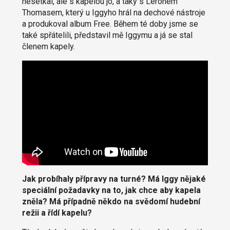
nesetkal, ale s kapelou jo, a taky s Leronem
Thomasem, který u Iggyho hrál na dechové nástroje
a produkoval album Free. Během té doby jsme se
také spřátelili, představil mě Iggymu a já se stal
členem kapely.
Jak probíhaly přípravy na turné? Má Iggy nějaké
speciální požadavky na to, jak chce aby kapela
zněla? Má případně někdo na svědomí hudební
režii a řídí kapelu?