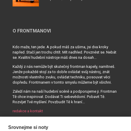
O FRONTMANOVI
Kdo maže, ten jede. A pokud máš za ušima, jsi dva kroky
napřed. Stačí jen trochu chtít. Mít nadhled. Povznést se. Nebát
se. Kvalitní hudební nástroje máš dnes na dosah...
Každý z nás nemůže být skutečný frontman kapely, namítneš.
Jenže pokaždé stojí za to dobře ovládat svůj nástroj, znát
možnosti vlastního zvuku, ovládat techniku, posouvat věci
dopředu. Frontmanem v tomto smyslu můžeme být všichni.
Záleží nám na naší hudební scéně a podporujeme ji. Frontman
Tě chce inspirovat. Dodávat Ti sebevědomí. Pobavit Tě.
Rozvíjet Tvé myšlení. Povzbudit Tě k hraní...
redakce a kontakt
Srovnejme si noty