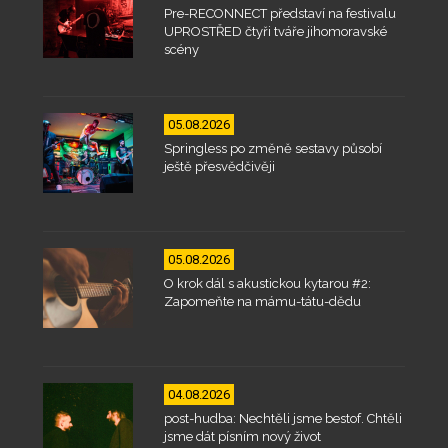
Pre-RECONNECT představí na festivalu
UPROSTŘED čtyři tváře jihomoravské
scény
05.08.2026
Springless po změně sestavy působí
ještě přesvědčivěji
05.08.2026
O krok dál s akustickou kytarou #2:
Zapomeňte na mámu-tátu-dědu
04.08.2026
post-hudba: Nechtěli jsme bestof. Chtěli
jsme dát písním nový život