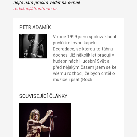
dejte nám prosím vědět na e-mail
redakce@frontman.cz
.
PETR ADAMÍK
V roce 1999 jsem spoluzakládal
punk'n'rollovou kapelu
Degradace
, se kterou to táhnu
dodnes. Již několik let pracuji v
hudebninách Hudební Svět a
před nějakým časem jsem se ke
všemu rozhodl, že bych chtěl o
muzice i psát (Rock…
SOUVISEJÍCÍ ČLÁNKY