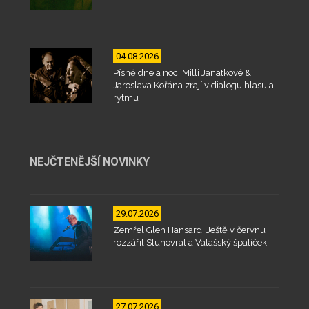
04.08.2026
Písně dne a noci Milli Janatkové &
Jaroslava Kořána zrají v dialogu hlasu a
rytmu
NEJČTENĚJŠÍ NOVINKY
29.07.2026
Zemřel Glen Hansard. Ještě v červnu
rozzářil Slunovrat a Valašský špalíček
27.07.2026