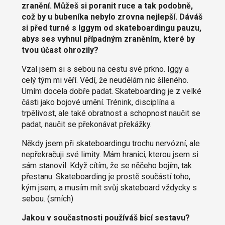
zranění. Můžeš si poranit ruce a tak podobně,
což by u bubeníka nebylo zrovna nejlepší. Dáváš
si před turné s Iggym od skateboardingu pauzu,
abys ses vyhnul případným zraněním, které by
tvou účast ohrozily?
Vzal jsem si s sebou na cestu své prkno. Iggy a
celý tým mi věří. Vědí, že neudělám nic šíleného.
Umím docela dobře padat. Skateboarding je z velké
části jako bojové umění. Trénink, disciplína a
trpělivost, ale také obratnost a schopnost naučit se
padat, naučit se překonávat překážky.
Někdy jsem při skateboardingu trochu nervózní, ale
nepřekračuji své limity. Mám hranici, kterou jsem si
sám stanovil. Když cítím, že se něčeho bojím, tak
přestanu. Skateboarding je prostě součástí toho,
kým jsem, a musím mít svůj skateboard vždycky s
sebou. (smích)
Jakou v součastnosti používáš bicí sestavu?