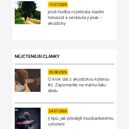
15.07.2026
post-hudba rozebrala vlastní
minulost a sestavila ji jinak –
akusticky
NEJČTENĚJŠÍ ČLÁNKY
05.08.2026
O krok dál s akustickou kytarou
#2: Zapomeňte na mámu-tátu-
dědu
24.07.2026
5 tipů, jak předejít muzikantskému
vyhoření