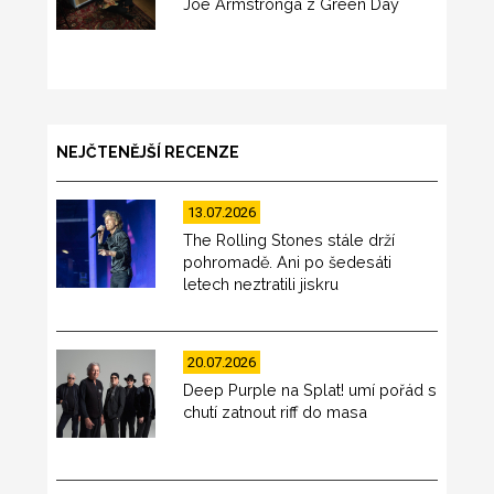
Joe Armstronga z Green Day
NEJČTENĚJŠÍ RECENZE
13.07.2026
The Rolling Stones stále drží
pohromadě. Ani po šedesáti
letech neztratili jiskru
20.07.2026
Deep Purple na Splat! umí pořád s
chutí zatnout riff do masa