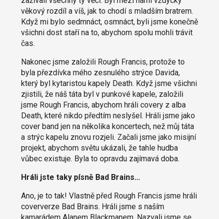
zažívali všechny ty věci. Byl mezi námi vždycky
věkový rozdíl a víš, jak to chodí s mladším bratrem.
Když mi bylo sedmnáct, osmnáct, byli jsme konečně
všichni dost staří na to, abychom spolu mohli trávit
čas.
Nakonec jsme založili Rough Francis, protože to
byla přezdívka mého zesnulého strýce Davida,
který byl kytaristou kapely Death. Když jsme všichni
zjistili, že náš táta byl v punkové kapele, založili
jsme Rough Francis, abychom hráli covery z alba
Death, které nikdo předtím neslyšel. Hráli jsme jako
cover band jen na několika koncertech, než můj táta
a strýc kapelu znovu rozjeli. Začali jsme jako misijní
projekt, abychom světu ukázali, že tahle hudba
vůbec existuje. Byla to opravdu zajímavá doba.
Hráli jste taky písně Bad Brains…
Ano, je to tak! Vlastně před Rough Francis jsme hráli
coververze Bad Brains. Hráli jsme s naším
kamarádem Alanem Blackmanem. Nazvali jsme se