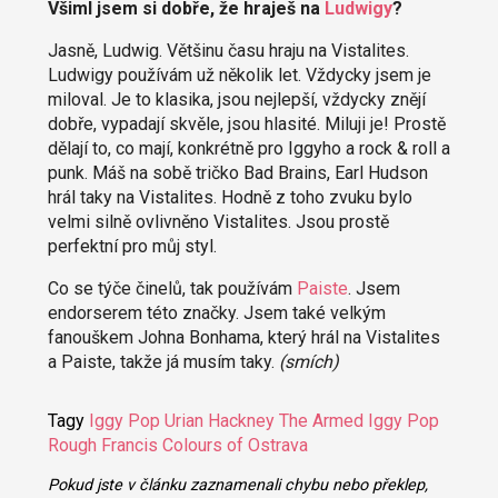
Všiml jsem si dobře, že hraješ na
Ludwigy
?
Jasně, Ludwig. Většinu času hraju na Vistalites.
Ludwigy používám už několik let. Vždycky jsem je
miloval. Je to klasika, jsou nejlepší, vždycky znějí
dobře, vypadají skvěle, jsou hlasité. Miluji je! Prostě
dělají to, co mají, konkrétně pro Iggyho a rock & roll a
punk. Máš na sobě tričko Bad Brains, Earl Hudson
hrál taky na Vistalites. Hodně z toho zvuku bylo
velmi silně ovlivněno Vistalites. Jsou prostě
perfektní pro můj styl.
Co se týče činelů, tak používám
Paiste
. Jsem
endorserem této značky. Jsem také velkým
fanouškem Johna Bonhama, který hrál na Vistalites
a Paiste, takže já musím taky.
(smích)
Tagy
Iggy Pop
Urian Hackney
The Armed
Iggy Pop
Rough Francis
Colours of Ostrava
Pokud jste v článku zaznamenali chybu nebo překlep,