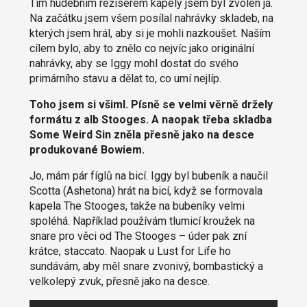
Tím hudebním režisérem kapely jsem byl zvolen já.
Na začátku jsem všem posílal nahrávky skladeb, na
kterých jsem hrál, aby si je mohli nazkoušet. Naším
cílem bylo, aby to znělo co nejvíc jako originální
nahrávky, aby se Iggy mohl dostat do svého
primárního stavu a dělat to, co umí nejlíp.
Toho jsem si všiml. Písně se velmi věrně držely
formátu z alb Stooges. A naopak třeba skladba
Some Weird Sin zněla přesně jako na desce
produkované Bowiem.
Jo, mám pár fíglů na bicí. Iggy byl bubeník a naučil
Scotta (Ashetona) hrát na bicí, když se formovala
kapela The Stooges, takže na bubeníky velmi
spoléhá. Například používám tlumicí kroužek na
snare pro věci od The Stooges – úder pak zní
krátce, staccato. Naopak u Lust for Life ho
sundávám, aby měl snare zvonivý, bombastický a
velkolepý zvuk, přesně jako na desce.