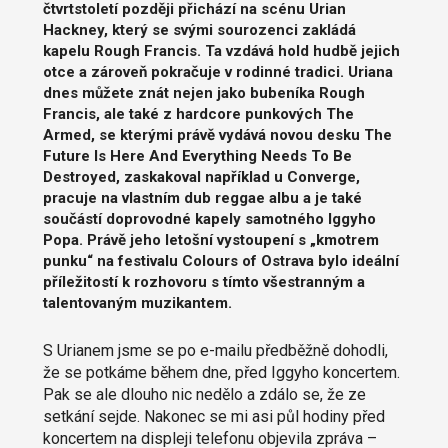
čtvrtstoletí později přichází na scénu Urian
Hackney, který se svými sourozenci zakládá
kapelu Rough Francis. Ta vzdává hold hudbě jejich
otce a zároveň pokračuje v rodinné tradici. Uriana
dnes můžete znát nejen jako bubeníka Rough
Francis, ale také z hardcore punkových The
Armed, se kterými právě vydává novou desku The
Future Is Here And Everything Needs To Be
Destroyed, zaskakoval například u Converge,
pracuje na vlastním dub reggae albu a je také
součástí doprovodné kapely samotného Iggyho
Popa. Právě jeho letošní vystoupení s „kmotrem
punku“ na festivalu Colours of Ostrava bylo ideální
příležitostí k rozhovoru s tímto všestranným a
talentovaným muzikantem.
S Urianem jsme se po e-mailu předběžně dohodli,
že se potkáme během dne, před Iggyho koncertem.
Pak se ale dlouho nic nedělo a zdálo se, že ze
setkání sejde. Nakonec se mi asi půl hodiny před
koncertem na displeji telefonu objevila zpráva –