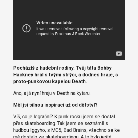
Pocházíš z hudební rodiny. Tvůj táta Bobby
Hackney hrál s tvými strýci, a dodnes hraje, s
proto-punkovou kapelou Death.
Ano, a já nyní hraju v Death na kytaru.
Měl jsi silnou inspiraci už od dětství?
Víš, co je legrační? K punk rocku jsem se dostal
přes skateboarding. Tak jsem se seznámil s
hudbou Iggyho, s MC5, Bad Brains, všechno se ke
mě dostalo ze skateboardingu. A to bylo ještě