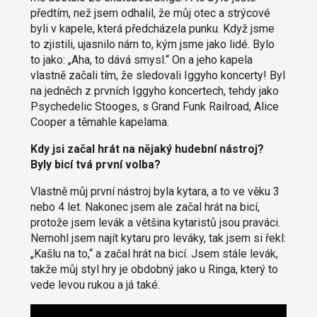
předtím, než jsem odhalil, že můj otec a strýcové
byli v kapele, která předcházela punku. Když jsme
to zjistili, ujasnilo nám to, kým jsme jako lidé. Bylo
to jako: „Aha, to dává smysl.“ On a jeho kapela
vlastně začali tím, že sledovali Iggyho koncerty! Byl
na jedněch z prvních Iggyho koncertech, tehdy jako
Psychedelic Stooges, s Grand Funk Railroad, Alice
Cooper a těmahle kapelama.
Kdy jsi začal hrát na nějaký hudební nástroj?
Byly bicí tvá první volba?
Vlastně můj první nástroj byla kytara, a to ve věku 3
nebo 4 let. Nakonec jsem ale začal hrát na bicí,
protože jsem levák a většina kytaristů jsou praváci.
Nemohl jsem najít kytaru pro leváky, tak jsem si řekl:
„Kašlu na to,“ a začal hrát na bicí. Jsem stále levák,
takže můj styl hry je obdobný jako u Ringa, který to
vede levou rukou a já také.