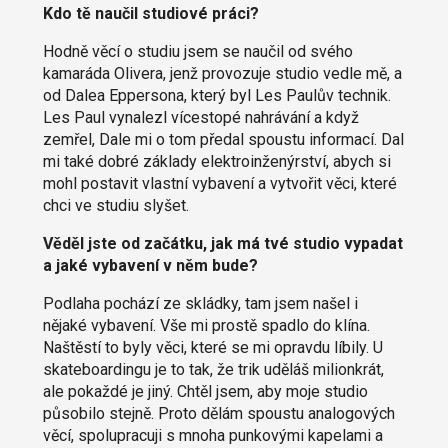
Kdo tě naučil studiové práci?
Hodně věcí o studiu jsem se naučil od svého
kamaráda Olivera, jenž provozuje studio vedle mě, a
od Dalea Eppersona, který byl Les Paulův technik.
Les Paul vynalezl vícestopé nahrávání a když
zemřel, Dale mi o tom předal spoustu informací. Dal
mi také dobré základy elektroinženýrství, abych si
mohl postavit vlastní vybavení a vytvořit věci, které
chci ve studiu slyšet.
Věděl jste od začátku, jak má tvé studio vypadat
a jaké vybavení v něm bude?
Podlaha pochází ze skládky, tam jsem našel i
nějaké vybavení. Vše mi prostě spadlo do klína.
Naštěstí to byly věci, které se mi opravdu líbily. U
skateboardingu je to tak, že trik uděláš milionkrát,
ale pokaždé je jiný. Chtěl jsem, aby moje studio
působilo stejně. Proto dělám spoustu analogových
věcí, spolupracuji s mnoha punkovými kapelami a