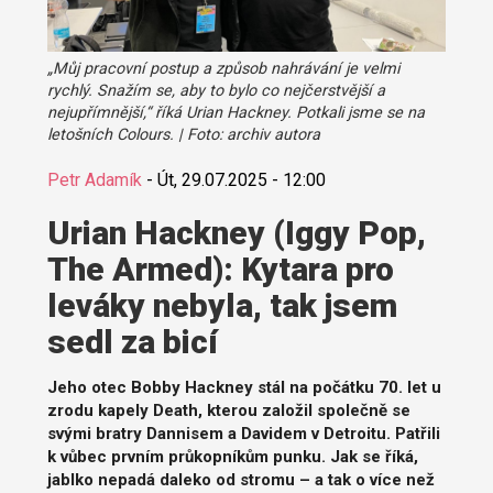
„Můj pracovní postup a způsob nahrávání je velmi
rychlý. Snažím se, aby to bylo co nejčerstvější a
nejupřímnější,“ říká Urian Hackney. Potkali jsme se na
letošních Colours. | Foto: archiv autora
Petr Adamík
-
Út, 29.07.2025 - 12:00
Urian Hackney (Iggy Pop,
The Armed): Kytara pro
leváky nebyla, tak jsem
sedl za bicí
Jeho otec Bobby Hackney stál na počátku 70. let u
zrodu kapely Death, kterou založil společně se
svými bratry Dannisem a Davidem v Detroitu. Patřili
k vůbec prvním průkopníkům punku. Jak se říká,
jablko nepadá daleko od stromu – a tak o více než