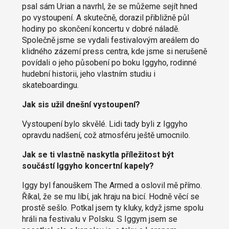
psal sám Urian a navrhl, že se můžeme sejít hned
po vystoupení. A skutečně, dorazil přibližně půl
hodiny po skončení koncertu v dobré náladě.
Společně jsme se vydali festivalovým areálem do
klidného zázemí press centra, kde jsme si nerušeně
povídali o jeho působení po boku Iggyho, rodinné
hudební historii, jeho vlastním studiu i
skateboardingu.
Jak sis užil dnešní vystoupení?
Vystoupení bylo skvělé. Lidi tady byli z Iggyho
opravdu nadšení, což atmosféru ještě umocnilo.
Jak se ti vlastně naskytla příležitost být
součástí Iggyho koncertní kapely?
Iggy byl fanouškem The Armed a oslovil mě přímo.
Říkal, že se mu líbí, jak hraju na bicí. Hodně věcí se
prostě sešlo. Potkal jsem ty kluky, když jsme spolu
hráli na festivalu v Polsku. S Iggym jsem se