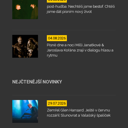
post-hudba: Nechtěli jsme bestof. Chtěli
jsme dát písním nový život
04.08.2026
Písně dne a noci Milli Janatkové &
Jaroslava Kořána zrají v dialogu hlasu a
rytmu
NEJČTENĚJŠÍ NOVINKY
29.07.2026
Zemřel Glen Hansard. Ještě v červnu
rozzářil Slunovrat a Valašský špalíček