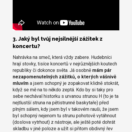
3. Jaký byl tvůj nejsilnější zážitek z
koncertu?
Nahrávka na smeč, která vždy zabere. Hudebníci
hrají stovky, tisíce koncertů v nejrůznějších koutech
republiky či dokonce světa. Já osobně
mám pár
nezapomenutelných zážitků, o kterých vášnivě
mluvím
a jsem schopný je zopakovat klidně stokrát,
když se mě na to někdo zeptá. Kdo by si taky pro
sebe nechával historku s urvanou strunou H (to je ta
nejtlustší struna na pětistrunné baskytaře) před
plným sálem, kdy jsem byl v takovém rauši, že jsem
byl schopný nejenom tu strunu pohotově vytáhnout
(doslova vytrhout) z nástroje, ale ještě poté dohrát
skladbu v jiné poloze a užít si přitom obdivný řev