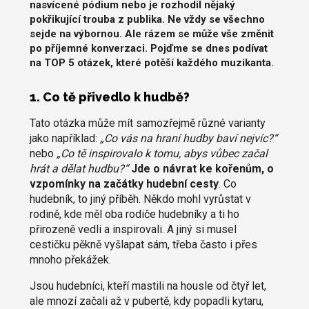
nasvícené pódium nebo je rozhodil nějaký
pokřikující trouba z publika. Ne vždy se všechno
sejde na výbornou. Ale rázem se může vše změnit
po příjemné konverzaci. Pojďme se dnes podívat
na TOP 5 otázek, které potěší každého muzikanta.
1. Co tě přivedlo k hudbě?
Tato otázka může mít samozřejmě různé varianty
jako například:
„Co vás na hraní hudby baví nejvíc?“
nebo
„Co tě inspirovalo k tomu, abys vůbec začal
hrát a dělat hudbu?“
Jde o návrat ke kořenům, o
vzpomínky na začátky hudební cesty
. Co
hudebník, to jiný příběh. Někdo mohl vyrůstat v
rodině, kde měl oba rodiče hudebníky a ti ho
přirozeně vedli a inspirovali. A jiný si musel
cestičku pěkně vyšlapat sám, třeba často i přes
mnoho překážek.
Jsou hudebníci, kteří mastili na housle od čtyř let,
ale mnozí začali až v pubertě, kdy popadli kytaru,