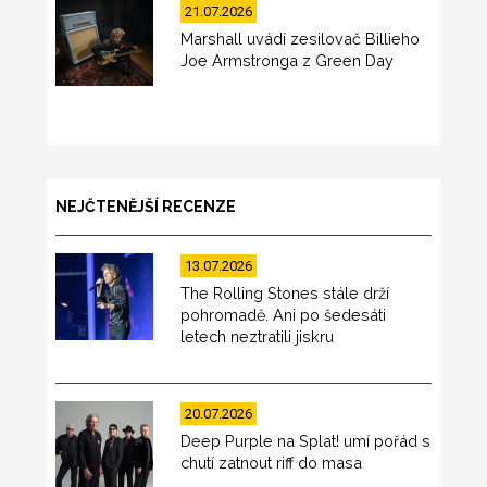
21.07.2026
Marshall uvádí zesilovač Billieho
Joe Armstronga z Green Day
NEJČTENĚJŠÍ RECENZE
13.07.2026
The Rolling Stones stále drží
pohromadě. Ani po šedesáti
letech neztratili jiskru
20.07.2026
Deep Purple na Splat! umí pořád s
chutí zatnout riff do masa