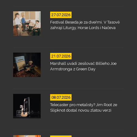
27.07.2026
Festival Beseda je za dveřmi. V Tasově
zahrají Liturgy, Horse Lords i Načeva
21.07.2026
Marshall uvádí zesilovač Billieho Joe
Armstronga z Green Day
08.07.2026
Telecaster pro metalisty? Jim Root ze
Slipknot dostal novou zlatou verzi