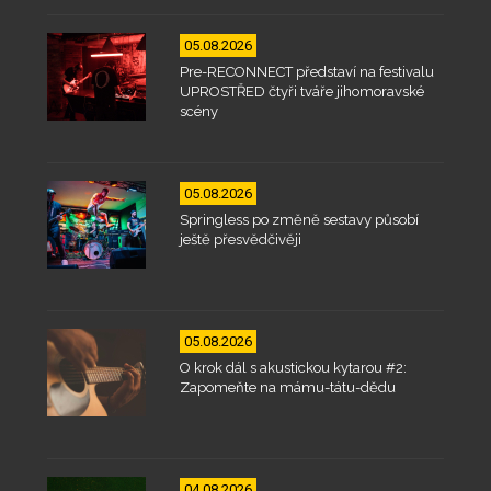
05.08.2026
Pre-RECONNECT představí na festivalu
UPROSTŘED čtyři tváře jihomoravské
scény
05.08.2026
Springless po změně sestavy působí
ještě přesvědčivěji
05.08.2026
O krok dál s akustickou kytarou #2:
Zapomeňte na mámu-tátu-dědu
04.08.2026