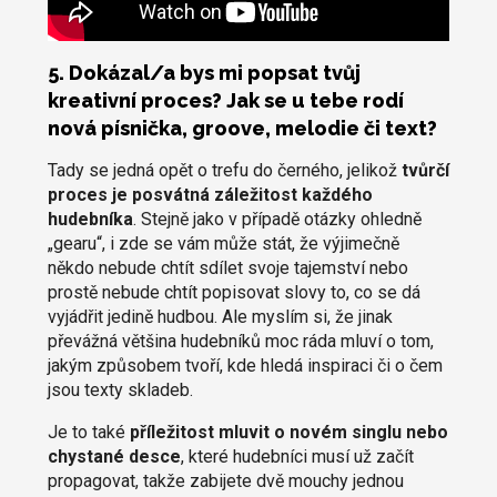
5. Dokázal/a bys mi popsat tvůj
kreativní proces? Jak se u tebe rodí
nová písnička, groove, melodie či text?
Tady se jedná opět o trefu do černého, jelikož
tvůrčí
proces je posvátná záležitost každého
hudebníka
. Stejně jako v případě otázky ohledně
„gearu“, i zde se vám může stát, že výjimečně
někdo nebude chtít sdílet svoje tajemství nebo
prostě nebude chtít popisovat slovy to, co se dá
vyjádřit jedině hudbou. Ale myslím si, že jinak
převážná většina hudebníků moc ráda mluví o tom,
jakým způsobem tvoří, kde hledá inspiraci či o čem
jsou texty skladeb.
Je to také
příležitost mluvit o novém singlu nebo
chystané desce
, které hudebníci musí už začít
propagovat, takže zabijete dvě mouchy jednou