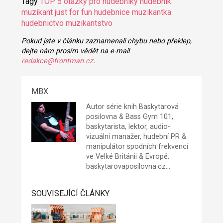
Tagy
TOP 5
otázky pro hudebníky
hudebnik
muzikant
just for fun
hudebnice
muzikantka
hudebnictvo
muzikantstvo
Pokud jste v článku zaznamenali chybu nebo překlep,
dejte nám prosím vědět na e-mail
redakce@frontman.cz
.
MBX
Autor série knih Baskytarová
posilovna & Bass Gym 101,
baskytarista, lektor, audio-
vizuální manažer, hudební PR &
manipulátor spodních frekvencí
ve Velké Británii & Evropě.
baskytarovaposilovna.cz
…
SOUVISEJÍCÍ ČLÁNKY