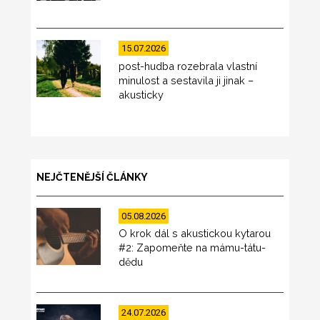
15.07.2026
post-hudba rozebrala vlastní
minulost a sestavila ji jinak –
akusticky
NEJČTENĚJŠÍ ČLÁNKY
05.08.2026
O krok dál s akustickou kytarou
#2: Zapomeňte na mámu-tátu-
dědu
24.07.2026