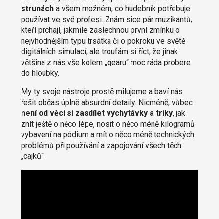
strunách
a všem možném, co hudebník potřebuje
používat ve své profesi. Znám sice pár muzikantů,
kteří prchají, jakmile zaslechnou první zmínku o
nejvhodnějším typu trsátka či o pokroku ve světě
digitálních simulací, ale troufám si říct, že jinak
většina z nás vše kolem „gearu“ moc ráda probere
do hloubky.
My ty svoje nástroje prostě milujeme a baví nás
řešit občas úplně absurdní detaily. Nicméně, vůbec
není od věci si zasdílet vychytávky a triky
, jak
znít ještě o něco lépe, nosit o něco méně kilogramů
vybavení na pódium a mít o něco méně technických
problémů při používání a zapojování všech těch
„cajků“.