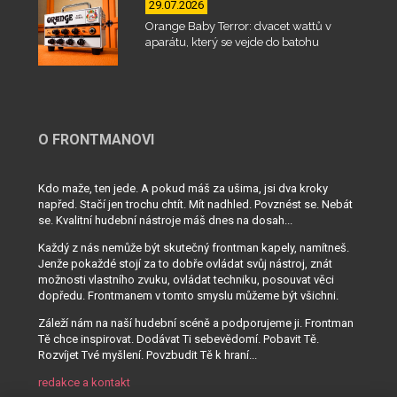
29.07.2026
Orange Baby Terror: dvacet wattů v
aparátu, který se vejde do batohu
O FRONTMANOVI
Kdo maže, ten jede. A pokud máš za ušima, jsi dva kroky
napřed. Stačí jen trochu chtít. Mít nadhled. Povznést se. Nebát
se. Kvalitní hudební nástroje máš dnes na dosah...
Každý z nás nemůže být skutečný frontman kapely, namítneš.
Jenže pokaždé stojí za to dobře ovládat svůj nástroj, znát
možnosti vlastního zvuku, ovládat techniku, posouvat věci
dopředu. Frontmanem v tomto smyslu můžeme být všichni.
Záleží nám na naší hudební scéně a podporujeme ji. Frontman
Tě chce inspirovat. Dodávat Ti sebevědomí. Pobavit Tě.
Rozvíjet Tvé myšlení. Povzbudit Tě k hraní...
redakce a kontakt