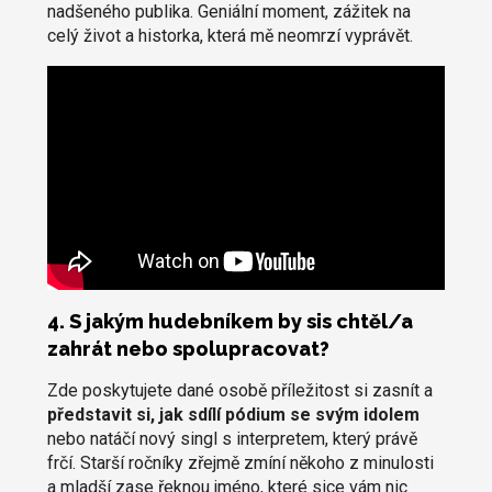
nadšeného publika. Geniální moment, zážitek na
celý život a historka, která mě neomrzí vyprávět.
4. S jakým hudebníkem by sis chtěl/a
zahrát nebo spolupracovat?
Zde poskytujete dané osobě příležitost si zasnít a
představit si, jak sdílí pódium se svým idolem
nebo natáčí nový singl s interpretem, který právě
frčí. Starší ročníky zřejmě zmíní někoho z minulosti
a mladší zase řeknou jméno, které sice vám nic