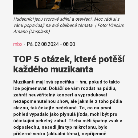
Hudebníci jsou tvorové sdílní a otevření. Moc rádi si s
vámi popovídají na svá oblíbená témata. | Foto: Vinicius
Amano (Unsplash)
mbx
-
Pá, 02.08.2024 - 08:00
TOP 5 otázek, které potěší
každého muzikanta
Muzikanti mají svá specifika – hm, pokud to takto
lze pojmenovat. Dokáží se vám rozdat na pódiu,
zahrát neuvěřitelný koncert a vyprodukovat
nezapomenutelnou show, ale jakmile z toho pódia
slezou, tak čekejte nečekané. To, co na první
pohled vypadalo jako plynulá jízda, mohl být pro
účinkující pekelný záhul. Třeba měli špatný zvuk v
odposlechu, nesedl jim typ mikrofonu, bylo
přišerné vedro (aktuální téma), nepříjemně