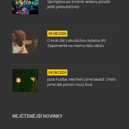
Springless po změně sestavy působí
ještě přesvědčivěji
05.08.2026
O krok dál s akustickou kytarou #2:
Zapomeňte na mámu-tátu-dědu
04.08.2026
post-hudba: Nechtěli jsme bestof. Chtěli
jsme dát písním nový život
NEJČTENĚJŠÍ NOVINKY