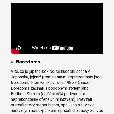
2. Boredoms
Víte, co je japanoise? Noise hudební scéna v
Japonsku, jejímiž prominentními reprezentanty jsou
Boredoms, kteří vznikli v roce 1986 v Ósace.
Boredoms začínali s podobným stylem jako
Butthole Surfers (další skvělá podivnost s
nepřekonatelně ofenzívním názvem). Převzali
surrealistický stoner humor, spojili ho s fuzzy a
naštvaným noise-punkem a přidali chaoticky zuřivou