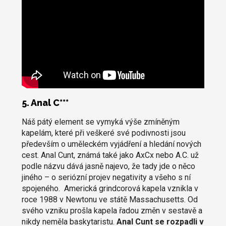
5. Anal C***
Náš pátý element se vymyká výše zmíněným
kapelám, které při veškeré své podivnosti jsou
především o uměleckém vyjádření a hledání nových
cest. Anal Cunt, známá také jako AxCx nebo A.C. už
podle názvu dává jasně najevo, že tady jde o něco
jiného – o seriózní projev negativity a všeho s ní
spojeného. Americká grindcorová kapela vznikla v
roce 1988 v Newtonu ve státě Massachusetts. Od
svého vzniku prošla kapela řadou změn v sestavě a
nikdy neměla baskytaristu.
Anal Cunt se rozpadli v