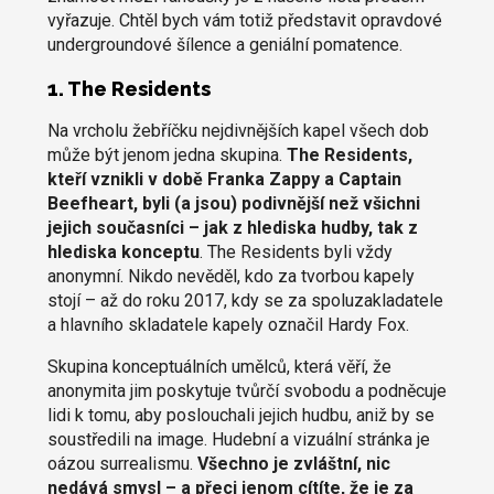
vyřazuje. Chtěl bych vám totiž představit opravdové
undergroundové šílence a geniální pomatence.
1. The Residents
Na vrcholu žebříčku nejdivnějších kapel všech dob
může být jenom jedna skupina.
The Residents,
kteří vznikli v době Franka Zappy a Captain
Beefheart, byli (a jsou) podivnější než všichni
jejich současníci – jak z hlediska hudby, tak z
hlediska konceptu
. The Residents byli vždy
anonymní. Nikdo nevěděl, kdo za tvorbou kapely
stojí – až do roku 2017, kdy se za spoluzakladatele
a hlavního skladatele kapely označil Hardy Fox.
Skupina konceptuálních umělců, která věří, že
anonymita jim poskytuje tvůrčí svobodu a podněcuje
lidi k tomu, aby poslouchali jejich hudbu, aniž by se
soustředili na image. Hudební a vizuální stránka je
oázou surrealismu.
Všechno je zvláštní, nic
nedává smysl – a přeci jenom cítíte, že je za