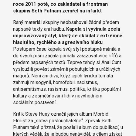
roce 2011 poté, co zakladatel a frontman
skupiny Seth Putnam zemřel na infarkt
.
Raný materiál skupiny neobsahoval žádné předem
napsané texty ani hudbu.
Kapela si vyvinula zcela
improvizovaný styl, který se skládal z extrémně
hlasitého, rychlého a agresivního hluku
.
Postupem času kapela svůj styl postupně měnila a
do svých písní začala pomalu zařazovat více riffů a
předem napsaných textů. Teprve tehdy si Anal Cunt
vysloužili pověst záměrně pobuřujících a urážlivých
magorů. Není ani divu, když jejich lyrická témata
zahrnují misogynii, homofobii, nacismus,
antisemitismus, rasismus, politiku, kritiku populární
kultury a zesměšňování lidí v nevýhodném
sociálním postavení.
Kritik Steve Huey označil jejich album Morbid
Florist za „sotva poslouchatelné“. Zpěvák Seth
Putnam také přiznal, že poslali album do publikací, u
kterých věděli, že je budou nenávidět, s cílem získat