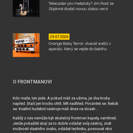
Telecaster pro metalisty? Jim Root ze
Slipknot dostal novou zlatou verzi
29.07.2026
Orange Baby Terror: dvacet wattů v
aparátu, který se vejde do batohu
O FRONTMANOVI
Kdo maže, ten jede. A pokud máš za ušima, jsi dva kroky
napřed. Stačí jen trochu chtít. Mít nadhled. Povznést se. Nebát
se. Kvalitní hudební nástroje máš dnes na dosah...
Každý z nás nemůže být skutečný frontman kapely, namítneš.
Jenže pokaždé stojí za to dobře ovládat svůj nástroj, znát
možnosti vlastního zvuku, ovládat techniku, posouvat věci