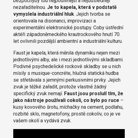
bezpochyby tou nejpodivnější a nejdůsledněji
nezařaditelnou.
Je to kapela, která v podstatě
vymyslela industriální hluk
. Jejich tvorba se
orientovala na disonanci, improvizaci a
experimentální elektronické postupy. Coby ústřední
aktéři západoněmeckého krautrockového hnutí 70.
let ovlivnili pozdější ambientní a industriální kulturu.
Faust je kapela, která měnila dynamiku nejen mezi
jednotlivými alby, ale i mezi jednotlivými skladbami.
Podivné psychedelické rockové skladby se u nich
mísily s musique-concréte, hlučná statická hudba
se střetávala s jemnými perkusivními prvky. Jejich
zvuk je těžké zařadit, protože vlastně žádný
specifický zvuk nemají.
Faust jsou proslulí tím, že
jako nástroje používali cokoli, co bylo po ruce
–
kusy kovového šrotu, míchačky na cement, podlahu,
rozbité sklo, magnetofony, prostě cokoliv, co je ve
vašem okolí a vydává zvuk.