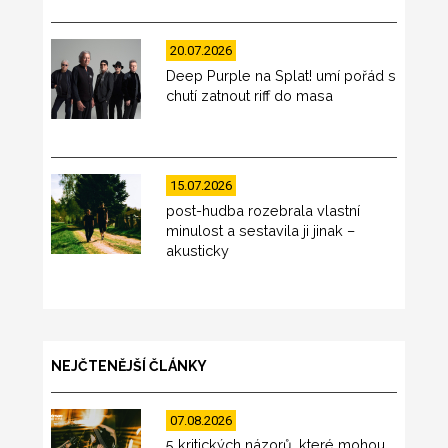
20.07.2026
Deep Purple na Splat! umí pořád s
chutí zatnout riff do masa
15.07.2026
post-hudba rozebrala vlastní
minulost a sestavila ji jinak –
akusticky
NEJČTENĚJŠÍ ČLÁNKY
07.08.2026
5 kritických názorů, které mohou