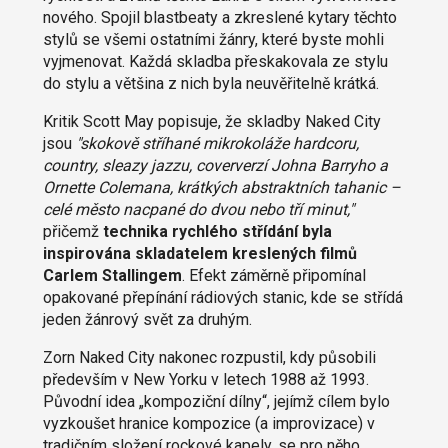
nového. Spojil blastbeaty a zkreslené kytary těchto
stylů se všemi ostatními žánry, které byste mohli
vyjmenovat. Každá skladba přeskakovala ze stylu
do stylu a většina z nich byla neuvěřitelně krátká.
Kritik Scott May popisuje, že skladby Naked City
jsou
"skokově stříhané mikrokoláže hardcoru,
country, sleazy jazzu, coververzí Johna Barryho a
Ornette Colemana, krátkých abstraktních tahanic –
celé město nacpané do dvou nebo tří minut,"
přičemž
technika rychlého střídání byla
inspirována skladatelem kreslených filmů
Carlem Stallingem
. Efekt záměrně připomínal
opakované přepínání rádiových stanic, kde se střídá
jeden žánrový svět za druhým.
Zorn Naked City nakonec rozpustil, kdy působili
především v New Yorku v letech 1988 až 1993.
Původní idea „kompoziční dílny“, jejímž cílem bylo
vyzkoušet hranice kompozice (a improvizace) v
tradičním složení rockové kapely, se pro něho