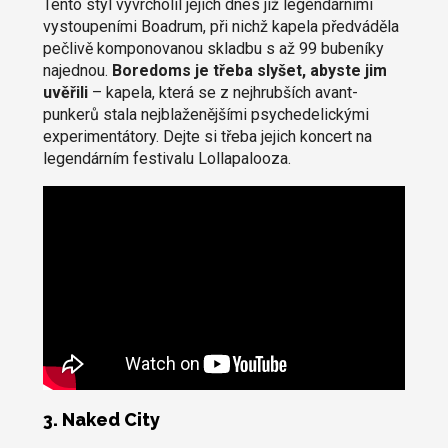
Tento styl vyvrcholil jejich dnes již legendárními
vystoupeními Boadrum, při nichž kapela předváděla
pečlivě komponovanou skladbu s až 99 bubeníky
najednou.
Boredoms je třeba slyšet, abyste jim
uvěřili
– kapela, která se z nejhrubších avant-
punkerů stala nejblaženějšími psychedelickými
experimentátory. Dejte si třeba jejich koncert na
legendárním festivalu Lollapalooza.
3. Naked City