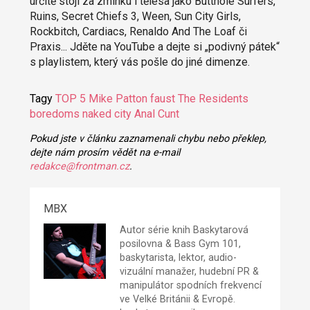
určitě stojí za zmínku i tělesa jako Butthole Surfers,
Ruins, Secret Chiefs 3, Ween, Sun City Girls,
Rockbitch, Cardiacs, Renaldo And The Loaf či
Praxis... Jděte na YouTube a dejte si „podivný pátek“
s playlistem, který vás pošle do jiné dimenze.
Tagy
TOP 5
Mike Patton
faust
The Residents
boredoms
naked city
Anal Cunt
Pokud jste v článku zaznamenali chybu nebo překlep,
dejte nám prosím vědět na e-mail
redakce@frontman.cz
.
MBX
Autor série knih Baskytarová
posilovna & Bass Gym 101,
baskytarista, lektor, audio-
vizuální manažer, hudební PR &
manipulátor spodních frekvencí
ve Velké Británii & Evropě.