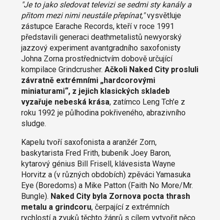
"Je to jako sledovat televizi se sedmi sty kanály a
přitom mezi nimi neustále přepínat,"
vysvětluje
zástupce Earache Records, kteří v roce 1991
představili generaci deathmetalistů newyorský
jazzový experiment avantgradního saxofonisty
Johna Zorna prostřednictvím dobově určující
kompilace Grindcrusher.
Ačkoli Naked City prosluli
závratně extrémními „hardcorovými
miniaturami“, z jejich klasických skladeb
vyzařuje nebeská krása
, zatímco Leng Tch'e z
roku 1992 je půlhodina pokřiveného, abrazivního
sludge.
Kapelu tvoří saxofonista a aranžér Zorn,
baskytarista Fred Frith, bubeník Joey Baron,
kytarový génius Bill Frisell, klávesista Wayne
Horvitz a (v různých obdobích) zpěváci Yamasuka
Eye (Boredoms) a Mike Patton (Faith No More/Mr.
Bungle).
Naked City byla Zornova pocta thrash
metalu a grindcoru
, čerpající z extrémních
rychlostí a zvuků těchto žánrů s cílem vytvořit něco