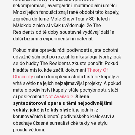
nekompromisní, avantgardní, multimediální umělci.
Mnozí jejich fanoušci znají rané období této kapely,
zejména do turné Mole Show Tour v 80. letech.
Málokdo z nich si však uvědomuje, že The
Residents od té doby soustavně vydávají další a
další bizarní a experimentální materiál.
Pokud máte opravdu rádi podivnosti a jste ochotni
odvážně sáhnout po rozsáhlém katalogu tvorby, pak
se do hudby The Residents zkuste ponořit. Pokud
hledáte místo, kde začít, dokument
Theory Of
Obscurity
nabízí komplexní studii historie kapely a
vrhá světlo na jejich nejzajímavější projekty. A pokud
máte o podivínství kapely stále pochybnosti, stačí
si poslechnout
Not Available
.
Šílená
syntezátorová opera s těmi nejpodivnějšími
vokály, jaké jste kdy slyšeli
, je jedním z
korunovačních klenotů podivníského království a
obsahuje úžasné surrealistické texty ve stylu
proudu vědomí.