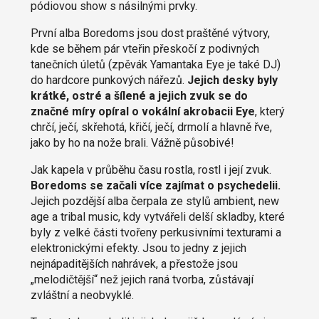
pódiovou show s násilnými prvky.
První alba Boredoms jsou dost praštěné výtvory,
kde se během pár vteřin přeskočí z podivných
tanečních úletů (zpěvák Yamantaka Eye je také DJ)
do hardcore punkových nářezů.
Jejich desky byly
krátké, ostré a šílené a jejich zvuk se do
značné míry opíral o vokální akrobacii Eye
, který
chrčí, ječí, skřehotá, křičí, ječí, drmolí a hlavně řve,
jako by ho na nože brali. Vážně působivé!
Jak kapela v průběhu času rostla, rostl i její zvuk.
Boredoms se začali více zajímat o psychedelii.
Jejich pozdější alba čerpala ze stylů ambient, new
age a tribal music, kdy vytvářeli delší skladby, které
byly z velké části tvořeny perkusivními texturami a
elektronickými efekty. Jsou to jedny z jejich
nejnápaditějších nahrávek, a přestože jsou
„melodičtější“ než jejich raná tvorba, zůstávají
zvláštní a neobvyklé.