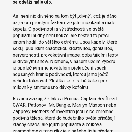
se odváží málokdo.
Asi není nic divného na tom být „divný“, což je dáno
už jenom prostým faktem, že jste muzikant a máte
kapelu. O podivnosti a výstřednosti ve světě
populární hudby není nouze, ale někteří to přeci
jenom hodili do většího extrému. Jsou kapely, které
šokují publikum chaotickou kreativitou, genialitou,
perverzností, provokativní image, pobuřujícími texty
či divokými show. Nicméně, v našem užším výběru
je společným jmenovatelem překročení všech
nepsaných hranic podivnosti, kterou jsme ještě
ochotni tolerovat. Zkrátka, je to silné kafe i pro
milovníky smrtonosné dávky kofeinu.
Rovnou avizuji, že takoví Primus, Captain Beefheart,
GWAR, Pattonovi Mr. Bungle, Marilyn Manson nebo
Zappovy Mothers of Invention jsou sice ohromně
podivná tělesa, která do hudebního světa přinášejí
krásný chaos, ale jejich popularita a celková
známost mezi fanoušky je z našeho listu předem