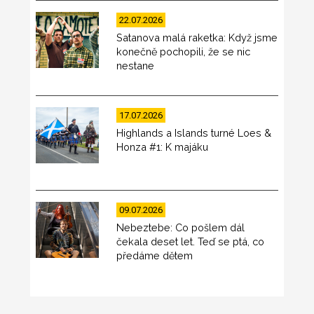
22.07.2026
Satanova malá raketka: Když jsme
konečně pochopili, že se nic
nestane
17.07.2026
Highlands a Islands turné Loes &
Honza #1: K majáku
09.07.2026
Nebeztebe: Co pošlem dál
čekala deset let. Teď se ptá, co
předáme dětem