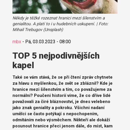
Někdy je těžké rozeznat hranici mezi šílenstvím a
genialitou. A platí to i u hudebních uskupení. | Foto:
Mihail Trebugov (Unsplash)
mbx
-
Pá, 03.03.2023 - 08:00
TOP 5 nejpodivnějších
kapel
Také se vám stává, že se při čtení zpráv chytnete
za hlavu s myšlenkou, že svět se zbláznil? Kde je
hranice mezi šílenstvím a tím, co považujeme za
normální? Poučeni historií víme, že co dříve lidé
považovali za čiré bláznovství, je dnes velebeno
jako znak geniality a pokroku. Všichni nadaní
umělci se často potýkají s nepochopením,
odmítáním nebo výsměchem. Někteří ale dokáží
posunout hranice přeci jenom dále, do míst, kam