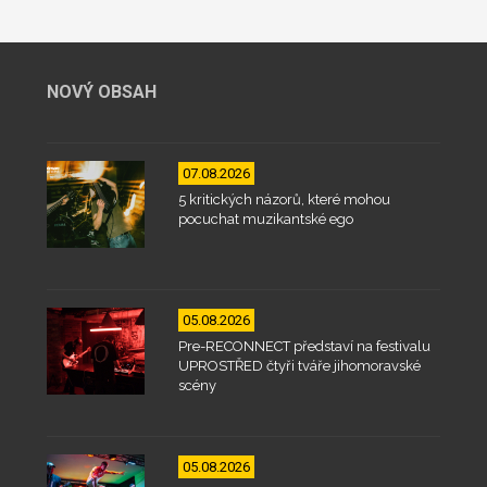
NOVÝ OBSAH
07.08.2026
5 kritických názorů, které mohou
pocuchat muzikantské ego
05.08.2026
Pre-RECONNECT představí na festivalu
UPROSTŘED čtyři tváře jihomoravské
scény
05.08.2026