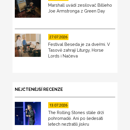
Marshall uvádí zesilovač Billieho
Joe Armstronga z Green Day
27.07.2026
Festival Beseda je za dveřmi. V
Tasově zahrají Liturgy, Horse
Lords i Načeva
NEJČTENĚJŠÍ RECENZE
13.07.2026
The Rolling Stones stále drží
pohromadě. Ani po šedesáti
letech neztratili jiskru