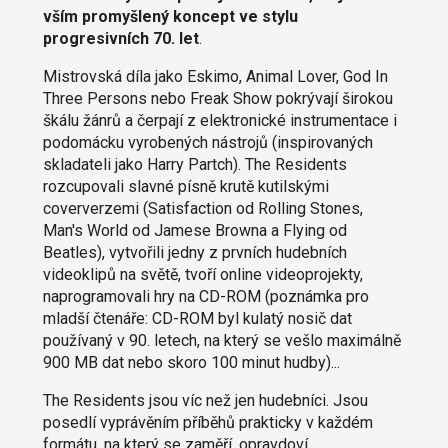
vším promyšlený koncept ve stylu
progresivních 70. let
.
Mistrovská díla jako Eskimo, Animal Lover, God In
Three Persons nebo Freak Show pokrývají širokou
škálu žánrů a čerpají z elektronické instrumentace i
podomácku vyrobených nástrojů (inspirovaných
skladateli jako Harry Partch). The Residents
rozcupovali slavné písně krutě kutilskými
coververzemi (Satisfaction od Rolling Stones,
Man's World od Jamese Browna a Flying od
Beatles), vytvořili jedny z prvních hudebních
videoklipů na světě, tvoří online videoprojekty,
naprogramovali hry na CD-ROM (poznámka pro
mladší čtenáře: CD-ROM byl kulatý nosič dat
používaný v 90. letech, na který se vešlo maximálně
900 MB dat nebo skoro 100 minut hudby)...
The Residents jsou víc než jen hudebníci. Jsou
posedlí vyprávěním příběhů prakticky v každém
formátu, na který se zaměří, opravdoví,