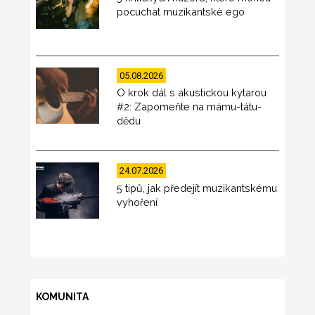
pocuchat muzikantské ego
05.08.2026
O krok dál s akustickou kytarou
#2: Zapomeňte na mámu-tátu-
dědu
24.07.2026
5 tipů, jak předejít muzikantskému
vyhoření
KOMUNITA