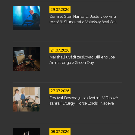
29.07.2026
Zemřel Glen Hansard. Ještě v červnu
rozzářil Slunovrat a Valašský špalíček
21.07.2026
Marshall uvádí zesilovač Billieho Joe
Armstronga z Green Day
27.07.2026
Festival Beseda je za dveřmi. V Tasově
zahrají Liturgy, Horse Lords i Načeva
08.07.2026