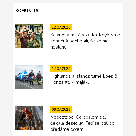
KOMUNITA
22.07.2026
Satanova malá raketka: Když jsme
konečně pochopili, že se nic
nestane
17.07.2026
Highlands a Islands turné Loes &
Honza #1: K majáku
09.07.2026
Nebeztebe: Co pošlem dál
čekala deset let. Teď se ptá, co
předáme dětem