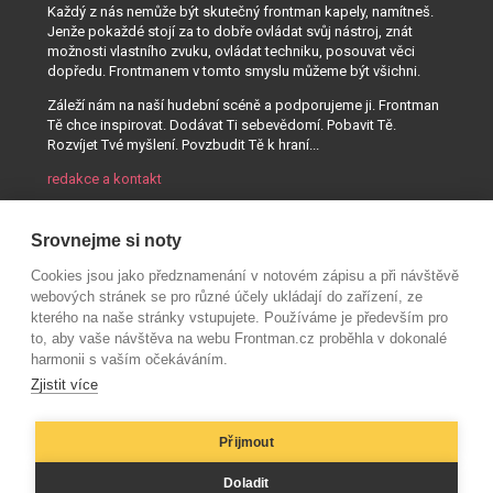
Každý z nás nemůže být skutečný frontman kapely, namítneš.
Jenže pokaždé stojí za to dobře ovládat svůj nástroj, znát
možnosti vlastního zvuku, ovládat techniku, posouvat věci
dopředu. Frontmanem v tomto smyslu můžeme být všichni.
Záleží nám na naší hudební scéně a podporujeme ji. Frontman
Tě chce inspirovat. Dodávat Ti sebevědomí. Pobavit Tě.
Rozvíjet Tvé myšlení. Povzbudit Tě k hraní...
redakce a kontakt
Srovnejme si noty
Cookies jsou jako předznamenání v notovém zápisu a při návštěvě
webových stránek se pro různé účely ukládají do zařízení, ze
kterého na naše stránky vstupujete. Používáme je především pro
to, aby vaše návštěva na webu Frontman.cz proběhla v dokonalé
harmonii s vaším očekáváním.
Zjistit více
Přijmout
© AUDIO PARTNER s.r.o.
Doladit