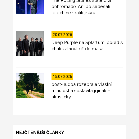
The Rolling Stones stále drží
pohromadě. Ani po šedesáti
letech neztratili jiskru
20.07.2026
Deep Purple na Splat! umí pořád s
chutí zatnout riff do masa
15.07.2026
post-hudba rozebrala vlastní
minulost a sestavila ji jinak –
akusticky
NEJČTENĚJŠÍ ČLÁNKY