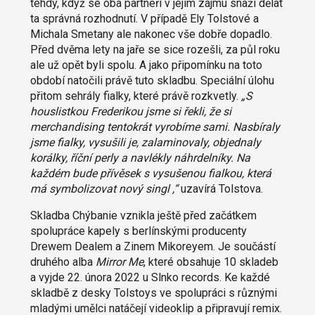
tehdy, když se oba partneři v jejím zájmu snaží dělat
ta správná rozhodnutí. V případě Ely Tolstové a
Michala Smetany ale nakonec vše dobře dopadlo.
Před dvěma lety na jaře se sice rozešli, za půl roku
ale už opět byli spolu. A jako připomínku na toto
období natočili právě tuto skladbu. Speciální úlohu
přitom sehrály fialky, které právě rozkvetly.
„S
houslistkou Frederikou jsme si řekli, že si
merchandising tentokrát vyrobíme sami. Nasbíraly
jsme fialky, vysušili je, zalaminovaly, objednaly
korálky, říční perly a navlékly náhrdelníky. Na
každém bude přívěsek s vysušenou fialkou, která
má symbolizovat nový singl ,“
uzavírá Tolstova.
Skladba Chýbanie vznikla ještě před začátkem
spolupráce kapely s berlínskými producenty
Drewem Dealem a Zinem Mikoreyem. Je součástí
druhého alba
Mirror Me
, které obsahuje 10 skladeb
a vyjde 22. února 2022 u Slnko records. Ke každé
skladbě z desky Tolstoys ve spolupráci s různými
mladými umělci natáčejí videoklip a připravují remix.