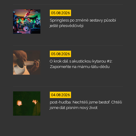
05.08.2026
Springless po změně sestavy působí
ještě přesvědčivěji
05.08.2026
O krok dál s akustickou kytarou #2:
Zapomeňte na mámu-tátu-dědu
04.08.2026
post-hudba: Nechtěli jsme bestof. Chtěli
jsme dát písním nový život