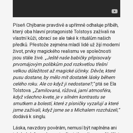
Píseň Chýbanie pravdivě a upřímně odhaluje příběh,
který oba hlavní protagonisté Tolstoys zažívali na
vlastní kůži, obrací se ale také k rituálům našich
předků. Přestože zejména mladí lidé už žijí moderní
život, prvky magického realismu ve společnosti
jsou stále živé.
„Ještě naše babičky připisovaly
prvomájovým polibkům pod rozkvetlou třešní
velkou důležitost až magické účinky. Děvče, které
pusu dostane, by mělo mít dostatek lásky během
celého roku. Ale co když ji nedostane?,“
ptá se Ela
Tolstova.
„Zamilovaná, růžová, jarní atmosféra,
když všechno kvete, je v silném kontrastu se
smutkem a bolestí, které z písničky vyzařují a které
jsme zažívali, když jsme se s Michalem rozcházeli,“
dodává k singlu.
Láska, navzdory pověrám, nemusí být naplněna ani