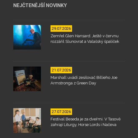
NEJČTENĚJŠÍ NOVINKY
29.07.2026
Zemřel Glen Hansard. Ještě v červnu
rozzářil Slunovrat a Valašský špalíček
21.07.2026
Marshall uvádí zesilovač Billieho Joe
Armstronga z Green Day
27.07.2026
Festival Beseda je za dveřmi. V Tasově
zahrají Liturgy, Horse Lords i Načeva