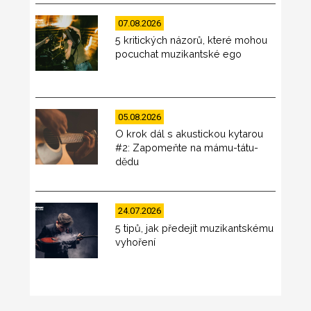
07.08.2026
5 kritických názorů, které mohou
pocuchat muzikantské ego
05.08.2026
O krok dál s akustickou kytarou
#2: Zapomeňte na mámu-tátu-
dědu
24.07.2026
5 tipů, jak předejít muzikantskému
vyhoření