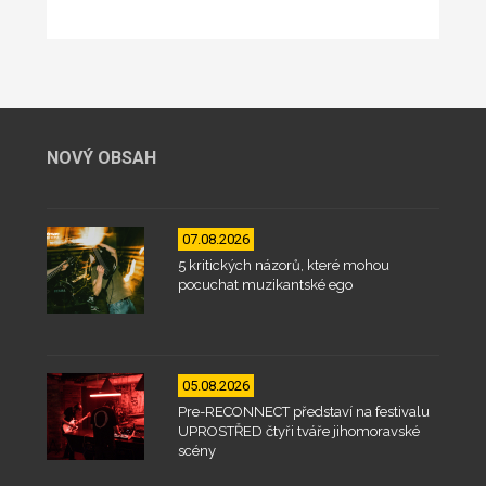
NOVÝ OBSAH
07.08.2026
5 kritických názorů, které mohou
pocuchat muzikantské ego
05.08.2026
Pre-RECONNECT představí na festivalu
UPROSTŘED čtyři tváře jihomoravské
scény