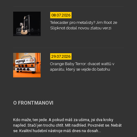
08.07.2026
Telecaster pro metalisty? Jim Root ze
Slipknot dostal novou zlatou verzi
29.07.2026
Orange Baby Terror: dvacet wattů v
aparátu, který se vejde do batohu
O FRONTMANOVI
Kdo maže, ten jede. A pokud máš za ušima, jsi dva kroky
napřed. Stačí jen trochu chtít. Mít nadhled. Povznést se. Nebát
se. Kvalitní hudební nástroje máš dnes na dosah...