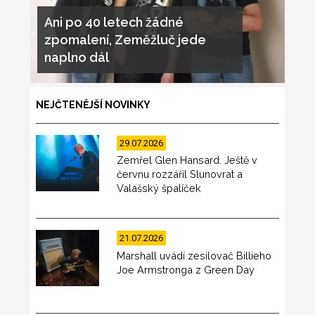
Ani po 40 letech žádné
zpomalení, Zeměžluč jede
naplno dál
NEJČTENĚJŠÍ NOVINKY
29.07.2026
Zemřel Glen Hansard. Ještě v
červnu rozzářil Slunovrat a
Valašský špalíček
21.07.2026
Marshall uvádí zesilovač Billieho
Joe Armstronga z Green Day