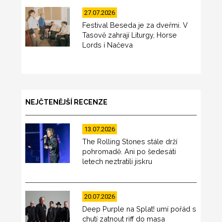
27.07.2026
Festival Beseda je za dveřmi. V
Tasově zahrají Liturgy, Horse
Lords i Načeva
NEJČTENĚJŠÍ RECENZE
13.07.2026
The Rolling Stones stále drží
pohromadě. Ani po šedesáti
letech neztratili jiskru
20.07.2026
Deep Purple na Splat! umí pořád s
chutí zatnout riff do masa