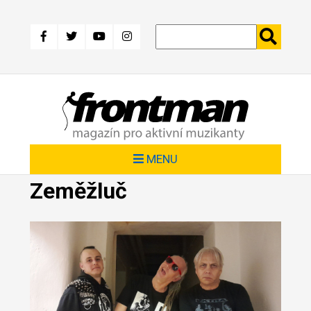
Přejít
k
hlavnímu
obsahu
MENU
Zeměžluč