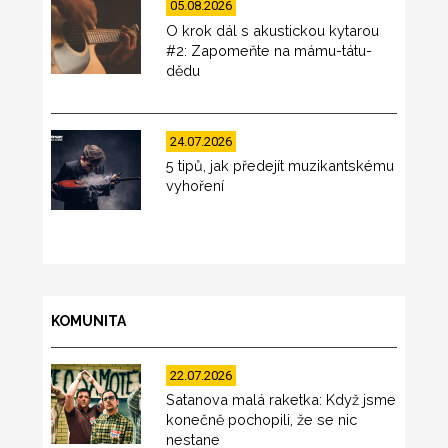
05.08.2026
O krok dál s akustickou kytarou
#2: Zapomeňte na mámu-tátu-
dědu
24.07.2026
5 tipů, jak předejít muzikantskému
vyhoření
KOMUNITA
22.07.2026
Satanova malá raketka: Když jsme
konečně pochopili, že se nic
nestane