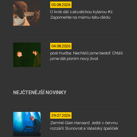
05.08.2026
O krok dál s akustickou kytarou #2:
Zapomeňte na mámu-tátu-dědu
04.08.2026
post-hudba: Nechtěli jsme bestof. Chtěli
jsme dát písním nový život
NEJČTENĚJŠÍ NOVINKY
29.07.2026
Zemřel Glen Hansard. Ještě v červnu
rozzářil Slunovrat a Valašský špalíček