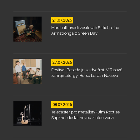
21.07.2026
Marshall uvádí zesilovač Billieho Joe
Armstronga z Green Day
27.07.2026
Festival Beseda je za dveřmi. V Tasově
zahrají Liturgy, Horse Lords i Načeva
08.07.2026
Telecaster pro metalisty? Jim Root ze
Slipknot dostal novou zlatou verzi