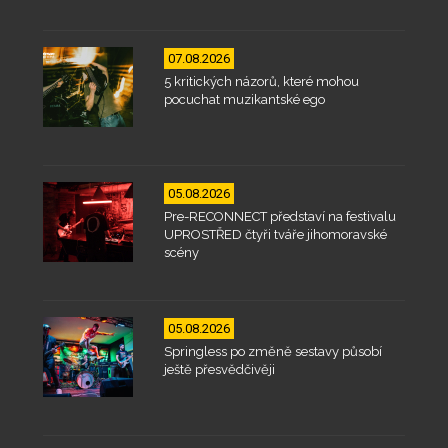
07.08.2026
5 kritických názorů, které mohou
pocuchat muzikantské ego
05.08.2026
Pre-RECONNECT představí na festivalu
UPROSTŘED čtyři tváře jihomoravské
scény
05.08.2026
Springless po změně sestavy působí
ještě přesvědčivěji