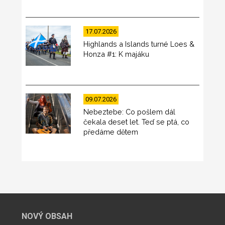
17.07.2026
Highlands a Islands turné Loes &
Honza #1: K majáku
09.07.2026
Nebeztebe: Co pošlem dál
čekala deset let. Teď se ptá, co
předáme dětem
NOVÝ OBSAH