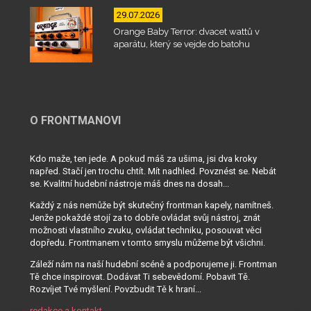
29.07.2026
Orange Baby Terror: dvacet wattů v
aparátu, který se vejde do batohu
O FRONTMANOVI
Kdo maže, ten jede. A pokud máš za ušima, jsi dva kroky
napřed. Stačí jen trochu chtít. Mít nadhled. Povznést se. Nebát
se. Kvalitní hudební nástroje máš dnes na dosah...
Každý z nás nemůže být skutečný frontman kapely, namítneš.
Jenže pokaždé stojí za to dobře ovládat svůj nástroj, znát
možnosti vlastního zvuku, ovládat techniku, posouvat věci
dopředu. Frontmanem v tomto smyslu můžeme být všichni.
Záleží nám na naší hudební scéně a podporujeme ji. Frontman
Tě chce inspirovat. Dodávat Ti sebevědomí. Pobavit Tě.
Rozvíjet Tvé myšlení. Povzbudit Tě k hraní...
redakce a kontakt