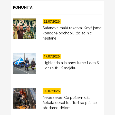
KOMUNITA
22.07.2026
Satanova malá raketka: Když jsme
konečně pochopili, že se nic
nestane
17.07.2026
Highlands a Islands turné Loes &
Honza #1: K majáku
09.07.2026
Nebeztebe: Co pošlem dál
čekala deset let. Teď se ptá, co
předáme dětem