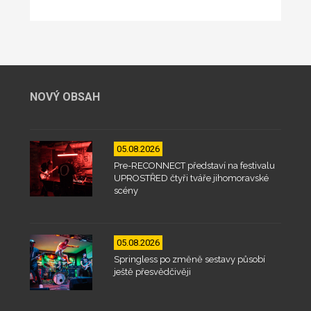
NOVÝ OBSAH
05.08.2026
Pre-RECONNECT představí na festivalu
UPROSTŘED čtyři tváře jihomoravské
scény
05.08.2026
Springless po změně sestavy působí
ještě přesvědčivěji