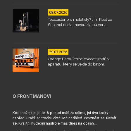
08.07.2026
Telecaster pro metalisty? Jim Root ze
Slipknot dostal novou zlatou verzi
29.07.2026
Orange Baby Terror: dvacet wattů v
aparátu, který se vejde do batohu
O FRONTMANOVI
Kdo maže, ten jede. A pokud máš za ušima, jsi dva kroky
napřed. Stačí jen trochu chtít. Mít nadhled. Povznést se. Nebát
se. Kvalitní hudební nástroje máš dnes na dosah...