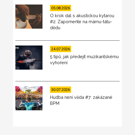
05.08.2026
O krok dál s akustickou kytarou
#2: Zapomeňte na mámu-tátu-
dědu
24.07.2026
5 tipů, jak předejít muzikantskému
vyhoření
30.07.2026
Hudba není věda #7: zakázané
BPM