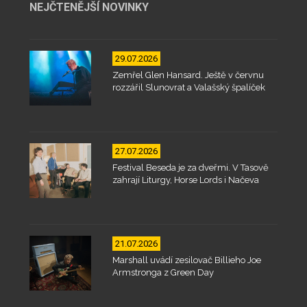
NEJČTENĚJŠÍ NOVINKY
29.07.2026
Zemřel Glen Hansard. Ještě v červnu
rozzářil Slunovrat a Valašský špalíček
27.07.2026
Festival Beseda je za dveřmi. V Tasově
zahrají Liturgy, Horse Lords i Načeva
21.07.2026
Marshall uvádí zesilovač Billieho Joe
Armstronga z Green Day