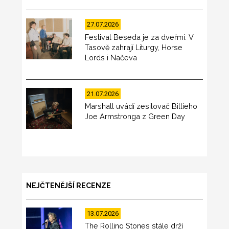
27.07.2026
Festival Beseda je za dveřmi. V
Tasově zahrají Liturgy, Horse
Lords i Načeva
21.07.2026
Marshall uvádí zesilovač Billieho
Joe Armstronga z Green Day
NEJČTENĚJŠÍ RECENZE
13.07.2026
The Rolling Stones stále drží