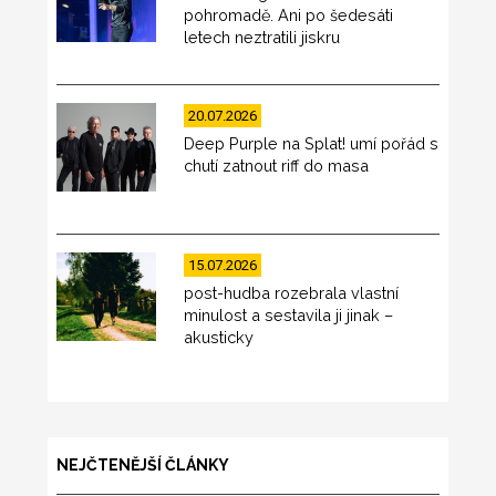
pohromadě. Ani po šedesáti
letech neztratili jiskru
20.07.2026
Deep Purple na Splat! umí pořád s
chutí zatnout riff do masa
15.07.2026
post-hudba rozebrala vlastní
minulost a sestavila ji jinak –
akusticky
NEJČTENĚJŠÍ ČLÁNKY