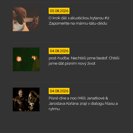
05.08.2026
O krok dál s akustickou kytarou #2:
Zapomeňte na mámu-tátu-dědu
04.08.2026
post-hudba: Nechtěli jsme bestof. Chtěli
jsme dát písním nový život
04.08.2026
Písně dne a noci Milli Janatkové &
Jaroslava Kořána zrají v dialogu hlasu a
rytmu