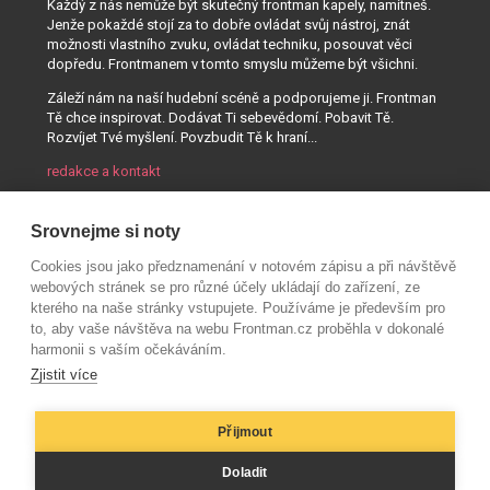
Každý z nás nemůže být skutečný frontman kapely, namítneš.
Jenže pokaždé stojí za to dobře ovládat svůj nástroj, znát
možnosti vlastního zvuku, ovládat techniku, posouvat věci
dopředu. Frontmanem v tomto smyslu můžeme být všichni.
Záleží nám na naší hudební scéně a podporujeme ji. Frontman
Tě chce inspirovat. Dodávat Ti sebevědomí. Pobavit Tě.
Rozvíjet Tvé myšlení. Povzbudit Tě k hraní...
redakce a kontakt
Srovnejme si noty
Cookies jsou jako předznamenání v notovém zápisu a při návštěvě
webových stránek se pro různé účely ukládají do zařízení, ze
kterého na naše stránky vstupujete. Používáme je především pro
to, aby vaše návštěva na webu Frontman.cz proběhla v dokonalé
harmonii s vaším očekáváním.
Zjistit více
Přijmout
© AUDIO PARTNER s.r.o.
Doladit