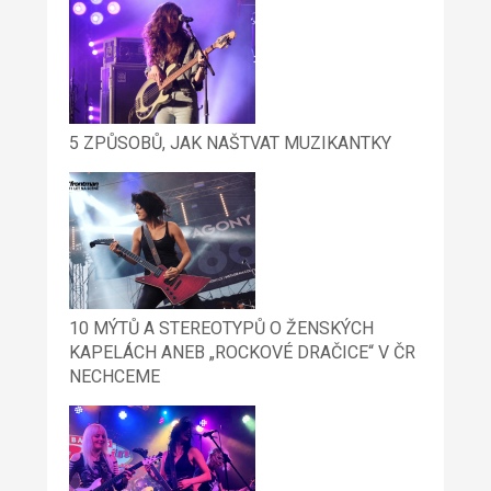
5 ZPŮSOBŮ, JAK NAŠTVAT MUZIKANTKY
10 MÝTŮ A STEREOTYPŮ O ŽENSKÝCH
KAPELÁCH ANEB „ROCKOVÉ DRAČICE“ V ČR
NECHCEME