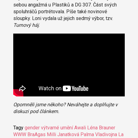
sebou angažmá u Plastiků a DG 307. Část svých
spoluhráčů portrétovala. Píše také novinové
sloupky. Loni vydala už jejich sedmý výbor, tzv.
Turnový háj
.
Opomněli jsme někoho? Neváhejte a doplňujte v
diskuzi pod článkem.
Tagy
gender
výtvarné umění
Awali
Léna Brauner
WWW
BraAgas
Milli Janatková
Palma
Vladivojna La