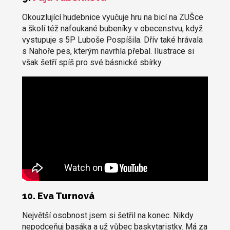
Okouzlující hudebnice vyučuje hru na bicí na ZUŠce
a školí též nafoukané bubeníky v obecenstvu, když
vystupuje s 5P Luboše Pospíšila. Dřív také hrávala
s Nahoře pes, kterým navrhla přebal. Ilustrace si
však šetří spíš pro své básnické sbírky.
10. Eva Turnová
Největší osobnost jsem si šetřil na konec. Nikdy
nepodceňuj basáka a už vůbec baskytaristky. Má za