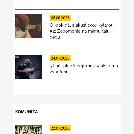
05.08.2026
O krok dál s akustickou kytarou
#2: Zapomeňte na mámu-tátu-
dědu
24.07.2026
5 tipů, jak předejít muzikantskému
vyhoření
KOMUNITA
22.07.2026