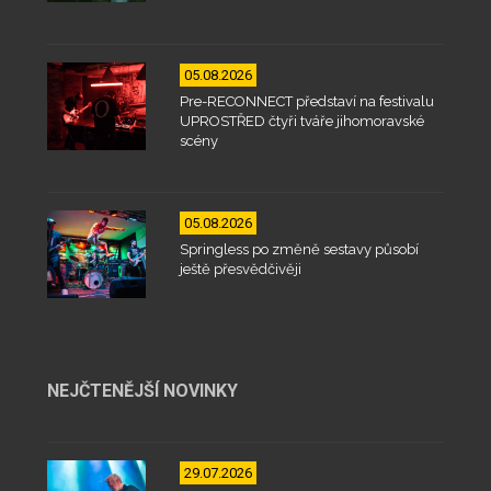
05.08.2026
Pre-RECONNECT představí na festivalu
UPROSTŘED čtyři tváře jihomoravské
scény
05.08.2026
Springless po změně sestavy působí
ještě přesvědčivěji
NEJČTENĚJŠÍ NOVINKY
29.07.2026