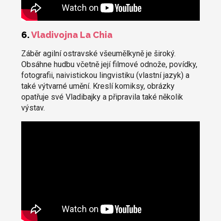
6.
Vladivojna La Chia
Záběr agilní ostravské všeumělkyně je široký.
Obsáhne hudbu včetně její filmové odnože, povídky,
fotografii, naivistickou lingvistiku (vlastní jazyk) a
také výtvarné umění. Kreslí komiksy, obrázky
opatřuje své Vladibajky a připravila také několik
výstav.