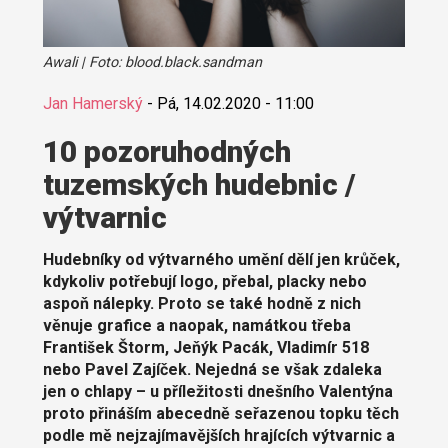
Awali | Foto: blood.black.sandman
Jan Hamerský
-
Pá, 14.02.2020 - 11:00
10 pozoruhodných
tuzemských hudebnic /
výtvarnic
Hudebníky od výtvarného umění dělí jen krůček,
kdykoliv potřebují logo, přebal, placky nebo
aspoň nálepky. Proto se také hodně z nich
věnuje grafice a naopak, namátkou třeba
František Štorm, Jeňýk Pacák, Vladimír 518
nebo Pavel Zajíček. Nejedná se však zdaleka
jen o chlapy –
u příležitosti dnešního Valentýna
proto přináším abecedně seřazenou topku těch
podle mě nejzajímavějších hrajících výtvarnic a