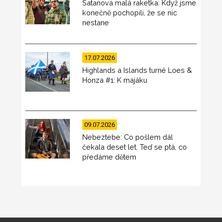
Satanova malá raketka: Když jsme
konečně pochopili, že se nic
nestane
17.07.2026
Highlands a Islands turné Loes &
Honza #1: K majáku
09.07.2026
Nebeztebe: Co pošlem dál
čekala deset let. Teď se ptá, co
předáme dětem