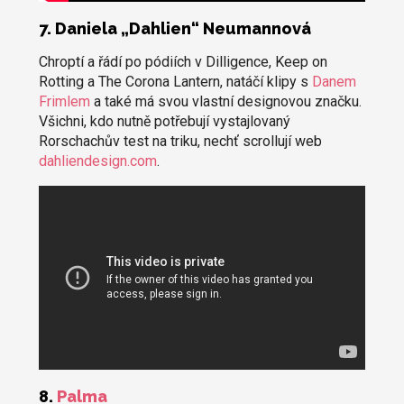
7. Daniela „Dahlien“ Neumannová
Chroptí a řádí po pódiích v Dilligence, Keep on
Rotting a The Corona Lantern, natáčí klipy s
Danem
Frimlem
a také má svou vlastní designovou značku.
Všichni, kdo nutně potřebují vystajlovaný
Rorschachův test na triku, nechť scrollují web
dahliendesign.com
.
8.
Palma