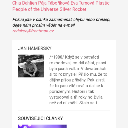
Chia
Dahlien
Pája Táboříková
Eva Turnová
Plastic
People of the Universe
Silver Rocket
Pokud jste v článku zaznamenali chybu nebo překlep,
dejte nám prosím vědět na e-mail
redakce@frontman.cz
.
JAN HAMERSKÝ
/*1988/ Když se v patnácti
rozhodoval, co dál dělat, psaní
byla jasná volba. V devatenácti
si to rozmyslel. Přišlo mu, že to
dějiny píšou příběhy. Pak zjistil,
že to jsou vítězové a dal se k
poraženým. Historii i tak
vystudoval a tři roky ho živila,
než od ní zběhl. Stalo se t…
SOUVISEJÍCÍ ČLÁNKY