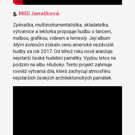
5.
Milli Janatková
Zpěvačka, multiinstrumentalistka, skladatelka,
výtvarnice a lektorka propojuje hudbu s tancem,
malbou, grafikou, videem a řemesly. Její album
Mým kořenům
získalo cenu americké nezávislé
hudby za rok 2017. Od téhož roku nově aranžuje
nejstarší české hudební památky. Vyjdou letos na
podzim na albu
Hluboko
. Tento projekt zahrnuje
rovněž výtvarná díla, která zachycují atmosféru
nejstarších českých architektonických památek.