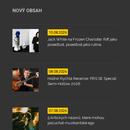
NOVÝ OBSAH
10.08.2026
Jack White na Frozen Charlotte: Riff jako
posedlost, posedlost jako rutina
08.08.2026
Hodně Rychlá Recenze: PRS SE Special
Semi-Hollow 2026
07.08.2026
5 kritických názorů, které mohou
pocuchat muzikantské ego