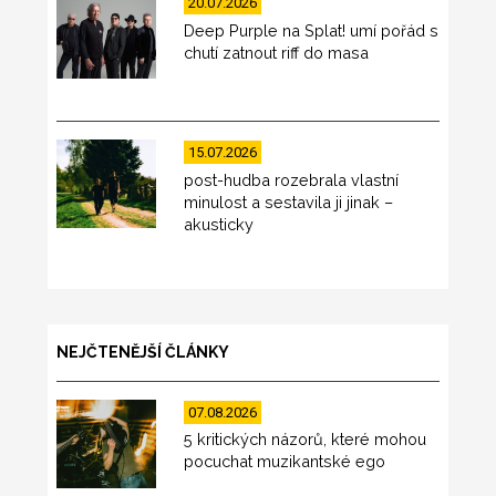
20.07.2026
Deep Purple na Splat! umí pořád s
chutí zatnout riff do masa
15.07.2026
post-hudba rozebrala vlastní
minulost a sestavila ji jinak –
akusticky
NEJČTENĚJŠÍ ČLÁNKY
07.08.2026
5 kritických názorů, které mohou
pocuchat muzikantské ego