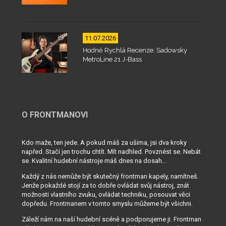
11.07.2026
Hodně Rychlá Recenze: Sadowsky
MetroLine 21 J-Bass
O FRONTMANOVI
Kdo maže, ten jede. A pokud máš za ušima, jsi dva kroky
napřed. Stačí jen trochu chtít. Mít nadhled. Povznést se. Nebát
se. Kvalitní hudební nástroje máš dnes na dosah...
Každý z nás nemůže být skutečný frontman kapely, namítneš.
Jenže pokaždé stojí za to dobře ovládat svůj nástroj, znát
možnosti vlastního zvuku, ovládat techniku, posouvat věci
dopředu. Frontmanem v tomto smyslu můžeme být všichni.
Záleží nám na naší hudební scéně a podporujeme ji. Frontman