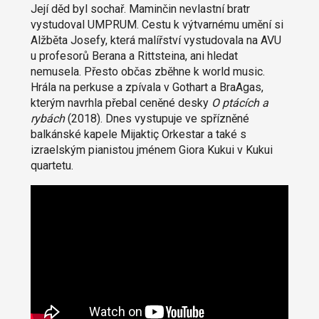
Její děd byl sochař. Maminčin nevlastní bratr
vystudoval UMPRUM. Cestu k výtvarnému umění si
Alžběta Josefy, která malířství vystudovala na AVU
u profesorů
Berana a Rittsteina,
ani hledat
nemusela. Přesto občas zběhne k world music.
Hrála na perkuse a zpívala v Gothart a BraAgas,
kterým navrhla přebal ceněné desky
O ptácích a
rybách
(2018). Dnes vystupuje ve spřízněné
balkánské kapele Mijaktiç Orkestar a také
s
izraelským pianistou jménem Giora Kukui v Kukui
quartetu.