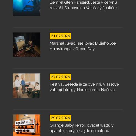
Zemřel Glen Hansard. Ještě v červnu
rozzářil Slunovrat a Valašský špalíček
21.07.2026
Marshall uvádí zesilovač Billieho Joe
Armstronga z Green Day
27.07.2026
Festival Beseda je za dveřmi. V Tasově
zahrají Liturgy, Horse Lords i Načeva
29.07.2026
Orange Baby Terror: dvacet wattů v
aparátu, který se vejde do batohu