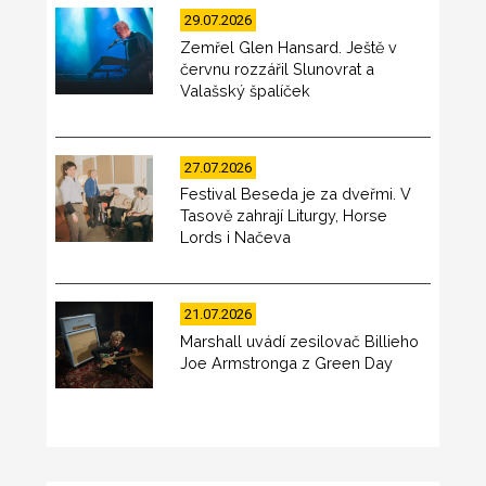
29.07.2026
Zemřel Glen Hansard. Ještě v
červnu rozzářil Slunovrat a
Valašský špalíček
27.07.2026
Festival Beseda je za dveřmi. V
Tasově zahrají Liturgy, Horse
Lords i Načeva
21.07.2026
Marshall uvádí zesilovač Billieho
Joe Armstronga z Green Day