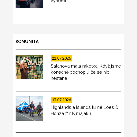
vyhoření
KOMUNITA
22.07.2026
Satanova malá raketka: Když jsme
konečně pochopili, že se nic
nestane
17.07.2026
Highlands a Islands turné Loes &
Honza #1: K majáku