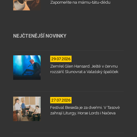
Zapomeňte na mámu-tátu-dědu
NEJČTENĚJŠÍ NOVINKY
29.07.2026
Zemřel Glen Hansard. Ještě v červnu
rozzářil Slunovrat a Valašský špalíček
27.07.2026
Festival Beseda je za dveřmi. V Tasově
zahrají Liturgy, Horse Lords i Načeva