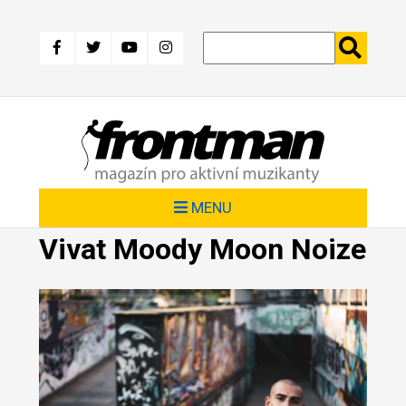
Přejít
k
hlavnímu
obsahu
MENU
Vivat Moody Moon Noize