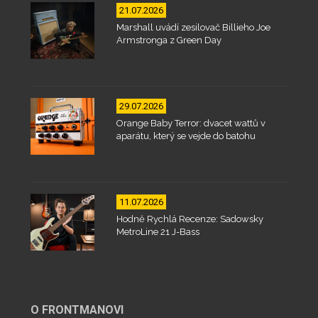
21.07.2026
Marshall uvádí zesilovač Billieho Joe
Armstronga z Green Day
29.07.2026
Orange Baby Terror: dvacet wattů v
aparátu, který se vejde do batohu
11.07.2026
Hodně Rychlá Recenze: Sadowsky
MetroLine 21 J-Bass
O FRONTMANOVI