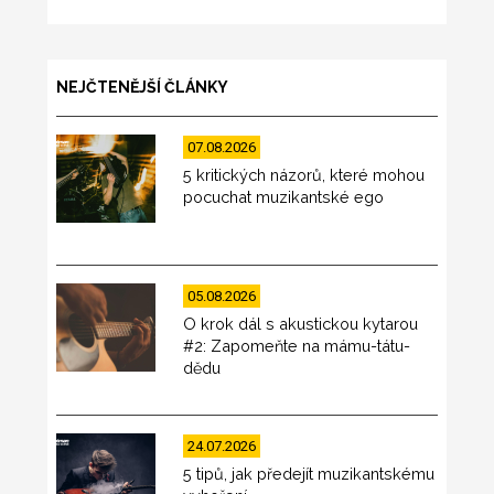
NEJČTENĚJŠÍ ČLÁNKY
07.08.2026
5 kritických názorů, které mohou
pocuchat muzikantské ego
05.08.2026
O krok dál s akustickou kytarou
#2: Zapomeňte na mámu-tátu-
dědu
24.07.2026
5 tipů, jak předejít muzikantskému