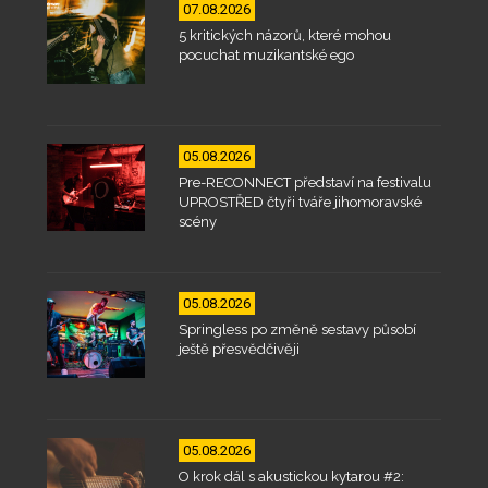
07.08.2026
5 kritických názorů, které mohou
pocuchat muzikantské ego
05.08.2026
Pre-RECONNECT představí na festivalu
UPROSTŘED čtyři tváře jihomoravské
scény
05.08.2026
Springless po změně sestavy působí
ještě přesvědčivěji
05.08.2026
O krok dál s akustickou kytarou #2: