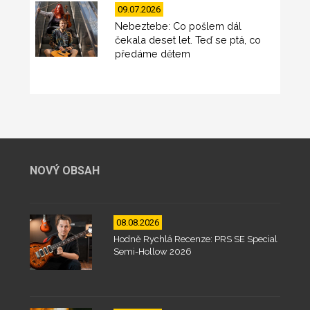
09.07.2026
Nebeztebe: Co pošlem dál
čekala deset let. Teď se ptá, co
předáme dětem
NOVÝ OBSAH
08.08.2026
Hodně Rychlá Recenze: PRS SE Special
Semi-Hollow 2026