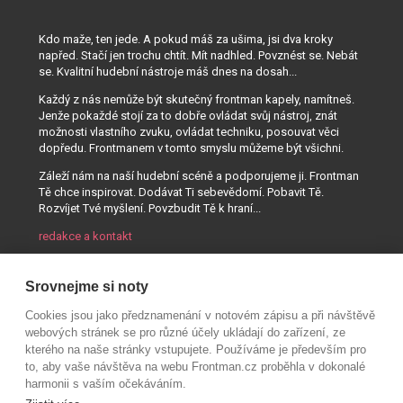
Kdo maže, ten jede. A pokud máš za ušima, jsi dva kroky
napřed. Stačí jen trochu chtít. Mít nadhled. Povznést se. Nebát
se. Kvalitní hudební nástroje máš dnes na dosah...
Každý z nás nemůže být skutečný frontman kapely, namítneš.
Jenže pokaždé stojí za to dobře ovládat svůj nástroj, znát
možnosti vlastního zvuku, ovládat techniku, posouvat věci
dopředu. Frontmanem v tomto smyslu můžeme být všichni.
Záleží nám na naší hudební scéně a podporujeme ji. Frontman
Tě chce inspirovat. Dodávat Ti sebevědomí. Pobavit Tě.
Rozvíjet Tvé myšlení. Povzbudit Tě k hraní...
redakce a kontakt
Srovnejme si noty
Cookies jsou jako předznamenání v notovém zápisu a při návštěvě
webových stránek se pro různé účely ukládají do zařízení, ze
kterého na naše stránky vstupujete. Používáme je především pro
to, aby vaše návštěva na webu Frontman.cz proběhla v dokonalé
harmonii s vaším očekáváním.