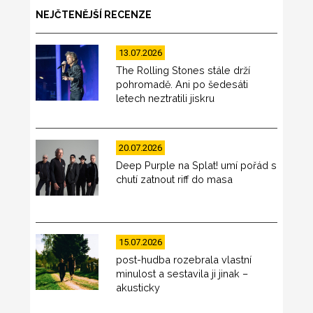
NEJČTENĚJŠÍ RECENZE
13.07.2026
The Rolling Stones stále drží
pohromadě. Ani po šedesáti
letech neztratili jiskru
20.07.2026
Deep Purple na Splat! umí pořád s
chutí zatnout riff do masa
15.07.2026
post-hudba rozebrala vlastní
minulost a sestavila ji jinak –
akusticky