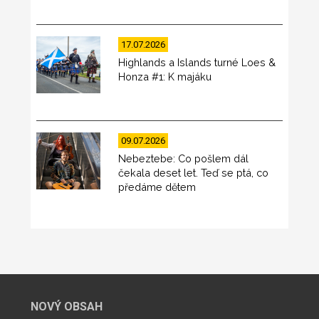
17.07.2026
Highlands a Islands turné Loes &
Honza #1: K majáku
09.07.2026
Nebeztebe: Co pošlem dál
čekala deset let. Teď se ptá, co
předáme dětem
NOVÝ OBSAH