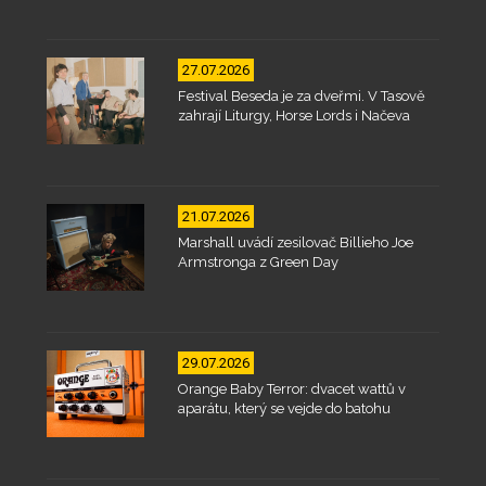
27.07.2026
Festival Beseda je za dveřmi. V Tasově
zahrají Liturgy, Horse Lords i Načeva
21.07.2026
Marshall uvádí zesilovač Billieho Joe
Armstronga z Green Day
29.07.2026
Orange Baby Terror: dvacet wattů v
aparátu, který se vejde do batohu