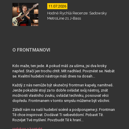
11.07.2026
Hodně Rychlá Recenze: Sadowsky
MetroLine 21 J-Bass
O FRONTMANOVI
Kdo maže, ten jede. A pokud máš za ušima, jsi dva kroky
napřed. Stačí jen trochu chtít. Mít nadhled. Povznést se. Nebát
se. Kvalitní hudební nástroje máš dnes na dosah...
Každý z nás nemůže být skutečný frontman kapely, namítneš.
Jenže pokaždé stojí za to dobře ovládat svůj nástroj, znát
možnosti vlastního zvuku, ovládat techniku, posouvat věci
dopředu. Frontmanem v tomto smyslu můžeme být všichni.
Záleží nám na naší hudební scéně a podporujeme ji. Frontman
Tě chce inspirovat. Dodávat Ti sebevědomí. Pobavit Tě.
Rozvíjet Tvé myšlení. Povzbudit Tě k hraní...
redakce a kontakt