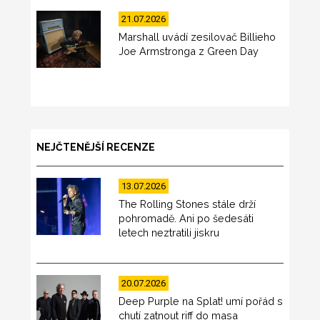
21.07.2026
Marshall uvádí zesilovač Billieho
Joe Armstronga z Green Day
NEJČTENĚJŠÍ RECENZE
13.07.2026
The Rolling Stones stále drží
pohromadě. Ani po šedesáti
letech neztratili jiskru
20.07.2026
Deep Purple na Splat! umí pořád s
chutí zatnout riff do masa