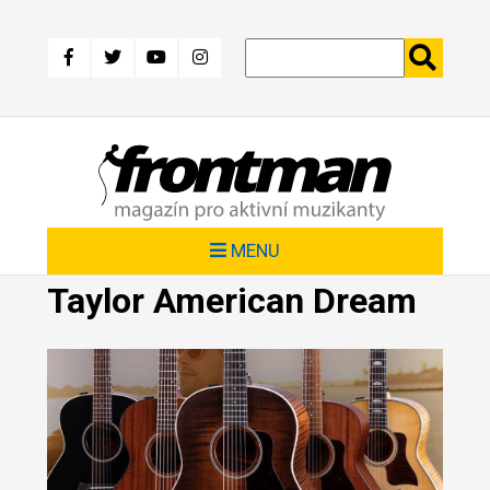
Přejít
k
hlavnímu
obsahu
MENU
Taylor American Dream