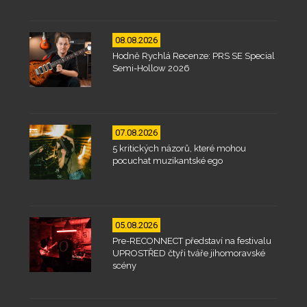
08.08.2026
Hodně Rychlá Recenze: PRS SE Special
Semi-Hollow 2026
07.08.2026
5 kritických názorů, které mohou
pocuchat muzikantské ego
05.08.2026
Pre-RECONNECT představí na festivalu
UPROSTŘED čtyři tváře jihomoravské
scény