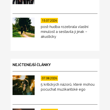
15.07.2026
post-hudba rozebrala vlastní
minulost a sestavila ji jinak –
akusticky
NEJČTENĚJŠÍ ČLÁNKY
07.08.2026
5 kritických názorů, které mohou
pocuchat muzikantské ego