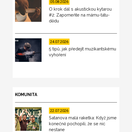
05.08.2026
O krok dál s akustickou kytarou
#2: Zapomeňte na mámu-tátu-
dědu
24.07.2026
5 tipů, jak předejít muzikantskému
vyhoření
KOMUNITA
22.07.2026
Satanova malá raketka: Když jsme
konečně pochopili, že se nic
nestane