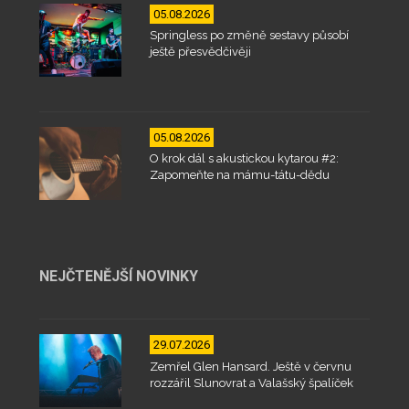
05.08.2026
Springless po změně sestavy působí
ještě přesvědčivěji
05.08.2026
O krok dál s akustickou kytarou #2:
Zapomeňte na mámu-tátu-dědu
NEJČTENĚJŠÍ NOVINKY
29.07.2026
Zemřel Glen Hansard. Ještě v červnu
rozzářil Slunovrat a Valašský špalíček