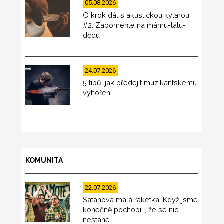
05.08.2026
O krok dál s akustickou kytarou
#2: Zapomeňte na mámu-tátu-
dědu
24.07.2026
5 tipů, jak předejít muzikantskému
vyhoření
KOMUNITA
22.07.2026
Satanova malá raketka: Když jsme
konečně pochopili, že se nic
nestane