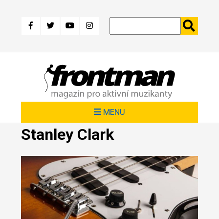
Přejít
k
hlavnímu
obsahu
MENU
Stanley Clark