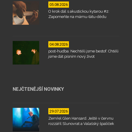
05.08.2026
O krok dál s akustickou kytarou #2:
Zapomeňte na mámu-tátu-dědu
04.08.2026
post-hudba: Nechtěli jsme bestof. Chtěli
jsme dát písním nový život
NEJČTENĚJŠÍ NOVINKY
29.07.2026
Zemřel Glen Hansard. Ještě v červnu
rozzářil Slunovrat a Valašský špalíček