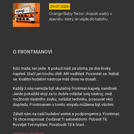
29.07.2026
Orange Baby Terror: dvacet wattů v
aparátu, který se vejde do batohu
O FRONTMANOVI
Kdo maže, ten jede. A pokud máš za ušima, jsi dva kroky
napřed. Stačí jen trochu chtít. Mít nadhled. Povznést se. Nebát
se. Kvalitní hudební nástroje máš dnes na dosah...
Každý z nás nemůže být skutečný frontman kapely, namítneš.
Jenže pokaždé stojí za to dobře ovládat svůj nástroj, znát
možnosti vlastního zvuku, ovládat techniku, posouvat věci
dopředu. Frontmanem v tomto smyslu můžeme být všichni.
Záleží nám na naší hudební scéně a podporujeme ji. Frontman
Tě chce inspirovat. Dodávat Ti sebevědomí. Pobavit Tě.
Rozvíjet Tvé myšlení. Povzbudit Tě k hraní...
redakce a kontakt