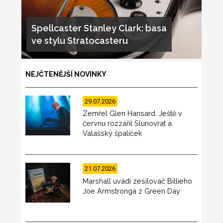
Spellcaster Stanley Clark: basa
ve stylu Stratocasteru
NEJČTENĚJŠÍ NOVINKY
29.07.2026
Zemřel Glen Hansard. Ještě v
červnu rozzářil Slunovrat a
Valašský špalíček
21.07.2026
Marshall uvádí zesilovač Billieho
Joe Armstronga z Green Day