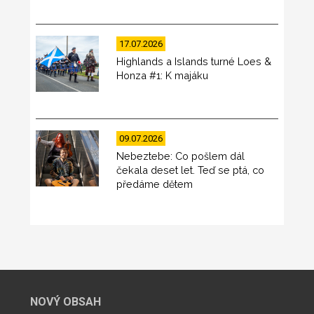
17.07.2026
Highlands a Islands turné Loes &
Honza #1: K majáku
09.07.2026
Nebeztebe: Co pošlem dál
čekala deset let. Teď se ptá, co
předáme dětem
NOVÝ OBSAH