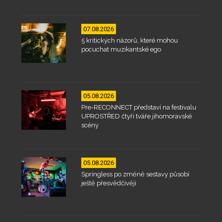
07.08.2026
5 kritických názorů, které mohou
pocuchat muzikantské ego
05.08.2026
Pre-RECONNECT představí na festivalu
UPROSTŘED čtyři tváře jihomoravské
scény
05.08.2026
Springless po změně sestavy působí
ještě přesvědčivěji