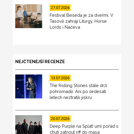
27.07.2026
Festival Beseda je za dveřmi. V
Tasově zahrají Liturgy, Horse
Lords i Načeva
NEJČTENĚJŠÍ RECENZE
13.07.2026
The Rolling Stones stále drží
pohromadě. Ani po šedesáti
letech neztratili jiskru
20.07.2026
Deep Purple na Splat! umí pořád s
chutí zatnout riff do masa