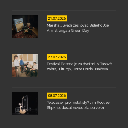
21.07.2026
Marshall uvádí zesilovač Billieho Joe
Armstronga z Green Day
27.07.2026
Festival Beseda je za dveřmi. V Tasově
zahrají Liturgy, Horse Lords i Načeva
08.07.2026
Telecaster pro metalisty? Jim Root ze
Slipknot dostal novou zlatou verzi