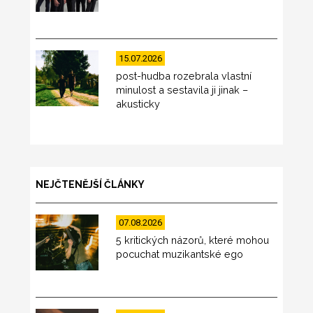
15.07.2026
post-hudba rozebrala vlastní
minulost a sestavila ji jinak –
akusticky
NEJČTENĚJŠÍ ČLÁNKY
07.08.2026
5 kritických názorů, které mohou
pocuchat muzikantské ego