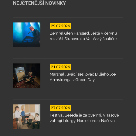
NEJČTENĚJŠÍ NOVINKY
29.07.2026
Zemřel Glen Hansard. Ještě v červnu
rozzářil Slunovrat a Valašský špalíček
21.07.2026
Marshall uvádí zesilovač Billieho Joe
Armstronga z Green Day
27.07.2026
Festival Beseda je za dveřmi. V Tasově
zahrají Liturgy, Horse Lords i Načeva