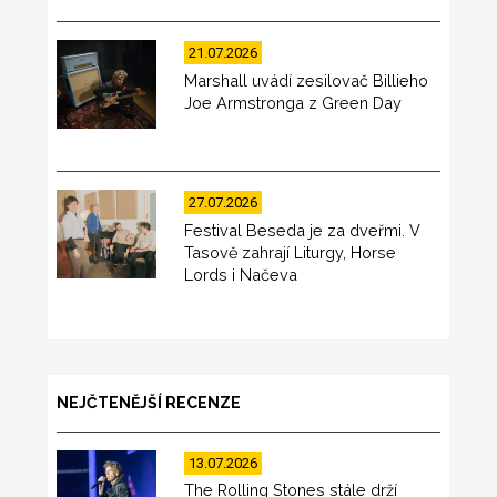
21.07.2026
Marshall uvádí zesilovač Billieho
Joe Armstronga z Green Day
27.07.2026
Festival Beseda je za dveřmi. V
Tasově zahrají Liturgy, Horse
Lords i Načeva
NEJČTENĚJŠÍ RECENZE
13.07.2026
The Rolling Stones stále drží