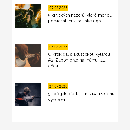
07.08.2026
5 kritických názorů, které mohou
pocuchat muzikantské ego
05.08.2026
O krok dál s akustickou kytarou
#2: Zapomeňte na mámu-tátu-
dědu
24.07.2026
5 tipů, jak předejít muzikantskému
vyhoření