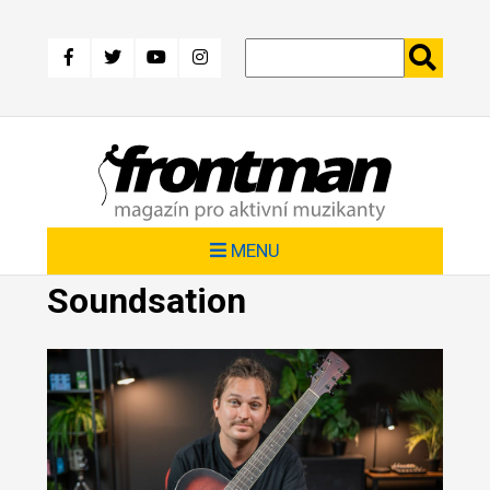
Přejít
k
hlavnímu
obsahu
MENU
Soundsation