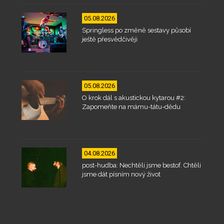
05.08.2026
Springless po změně sestavy působí
ještě přesvědčivěji
05.08.2026
O krok dál s akustickou kytarou #2:
Zapomeňte na mámu-tátu-dědu
04.08.2026
post-hudba: Nechtěli jsme bestof. Chtěli
jsme dát písním nový život