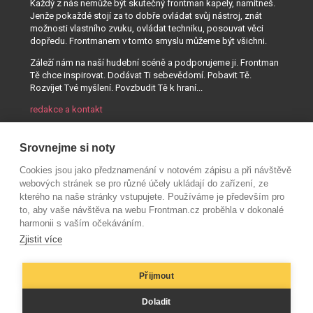
Každý z nás nemůže být skutečný frontman kapely, namítneš.
Jenže pokaždé stojí za to dobře ovládat svůj nástroj, znát
možnosti vlastního zvuku, ovládat techniku, posouvat věci
dopředu. Frontmanem v tomto smyslu můžeme být všichni.
Záleží nám na naší hudební scéně a podporujeme ji. Frontman
Tě chce inspirovat. Dodávat Ti sebevědomí. Pobavit Tě.
Rozvíjet Tvé myšlení. Povzbudit Tě k hraní...
redakce a kontakt
Srovnejme si noty
Cookies jsou jako předznamenání v notovém zápisu a při návštěvě
webových stránek se pro různé účely ukládají do zařízení, ze
kterého na naše stránky vstupujete. Používáme je především pro
to, aby vaše návštěva na webu Frontman.cz proběhla v dokonalé
harmonii s vaším očekáváním.
Zjistit více
Přijmout
© AUDIO PARTNER s.r.o.
Doladit