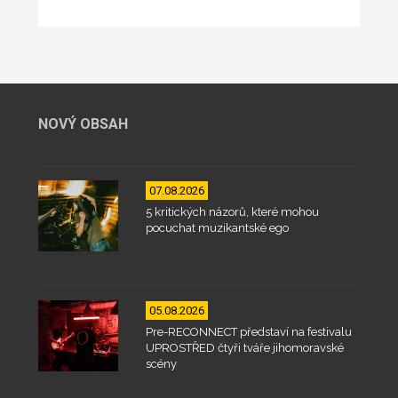
NOVÝ OBSAH
07.08.2026
5 kritických názorů, které mohou
pocuchat muzikantské ego
05.08.2026
Pre-RECONNECT představí na festivalu
UPROSTŘED čtyři tváře jihomoravské
scény