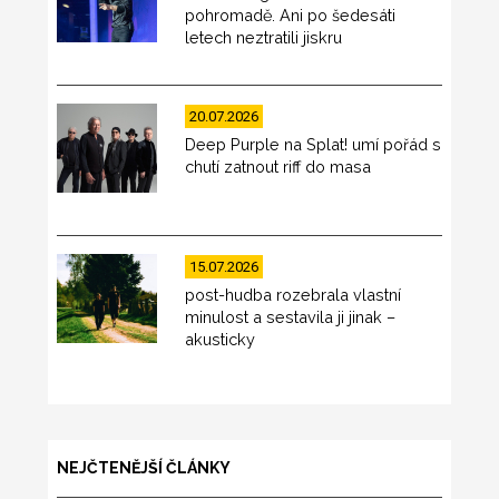
pohromadě. Ani po šedesáti
letech neztratili jiskru
20.07.2026
Deep Purple na Splat! umí pořád s
chutí zatnout riff do masa
15.07.2026
post-hudba rozebrala vlastní
minulost a sestavila ji jinak –
akusticky
NEJČTENĚJŠÍ ČLÁNKY