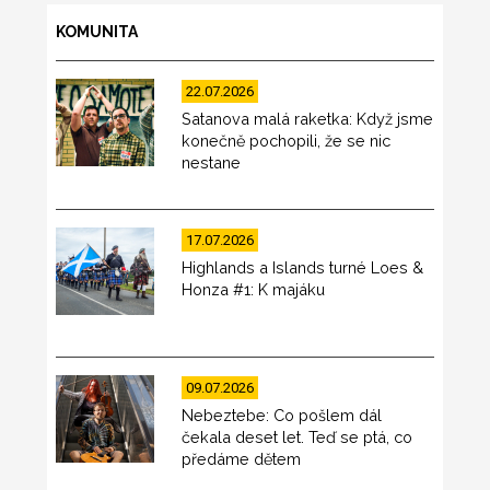
KOMUNITA
22.07.2026
Satanova malá raketka: Když jsme
konečně pochopili, že se nic
nestane
17.07.2026
Highlands a Islands turné Loes &
Honza #1: K majáku
09.07.2026
Nebeztebe: Co pošlem dál
čekala deset let. Teď se ptá, co
předáme dětem