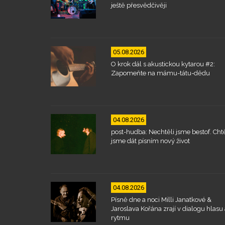
ještě přesvědčivěji
05.08.2026
O krok dál s akustickou kytarou #2:
Zapomeňte na mámu-tátu-dědu
04.08.2026
post-hudba: Nechtěli jsme bestof. Chtě
jsme dát písním nový život
04.08.2026
Písně dne a noci Milli Janatkové &
Jaroslava Kořána zrají v dialogu hlasu 
rytmu