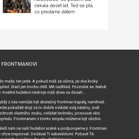
čekala deset let. Teď se ptá,
co předáme dětem
 FRONTMANOVI
o maže, ten jede. A pokud máš za ušima, jsi dva kroky
před. Stačí jen trochu chtít. Mít nadhled. Povznést se. Nebát
. Kvalitní hudební nástroje máš dnes na dosah...
ždý z nás nemůže být skutečný frontman kapely, namítneš.
nže pokaždé stojí za to dobře ovládat svůj nástroj, znát
žnosti vlastního zvuku, ovládat techniku, posouvat věci
opředu. Frontmanem v tomto smyslu můžeme být všichni.
leží nám na naší hudební scéně a podporujeme ji. Frontman
 chce inspirovat. Dodávat Ti sebevědomí. Pobavit Tě.