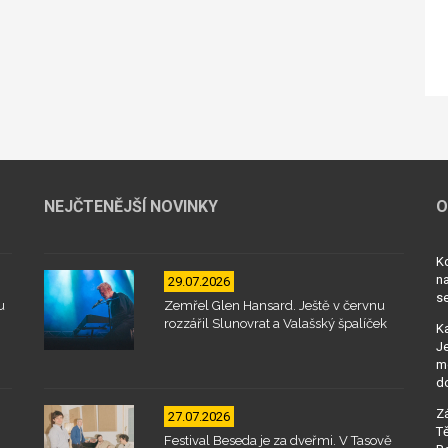
NEJČTENĚJŠÍ NOVINKY
O
Kd
na
29.07.2026
se
u
Zemřel Glen Hansard. Ještě v červnu
rozzářil Slunovrat a Valašský špalíček
Ka
Je
mo
d
Zá
27.07.2026
Tě
Festival Beseda je za dveřmi. V Tasově