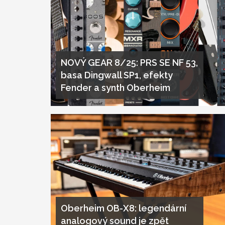
NOVÝ GEAR 8/25: PRS SE NF 53,
basa Dingwall SP1, efekty
Fender a synth Oberheim
Oberheim OB-X8: legendární
analogový sound je zpět