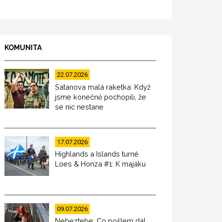
KOMUNITA
22.07.2026
Satanova malá raketka: Když
jsme konečně pochopili, že
se nic nestane
17.07.2026
Highlands a Islands turné
Loes & Honza #1: K majáku
09.07.2026
Nebeztebe: Co pošlem dál