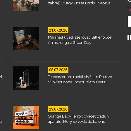
Ro
zahrají Liturgy, Horse Lords i Načeva
re
21.07.2026
Marshall uvádí zesilovač Billieho Joe
Armstronga z Green Day
08.07.2026
li
Telecaster pro metalisty? Jim Root ze
Slipknot dostal novou zlatou verzi
29.07.2026
Orange Baby Terror: dvacet wattů v
a
aparátu, který se vejde do batohu