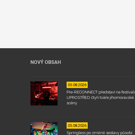
NOVÝ OBSAH
05.08.2026
Pre-RECONNECT představí na festival
UPROSTŘED čtyři tváře jihomoravské
scény
05.08.2026
Springless po změně sestavy působí