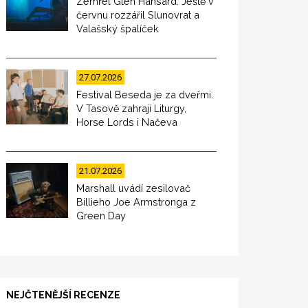
Zemřel Glen Hansard. Ještě v
červnu rozzářil Slunovrat a
Valašský špalíček
27.07.2026
Festival Beseda je za dveřmi.
V Tasově zahrají Liturgy,
Horse Lords i Načeva
21.07.2026
Marshall uvádí zesilovač
Billieho Joe Armstronga z
Green Day
NEJČTENĚJŠÍ RECENZE