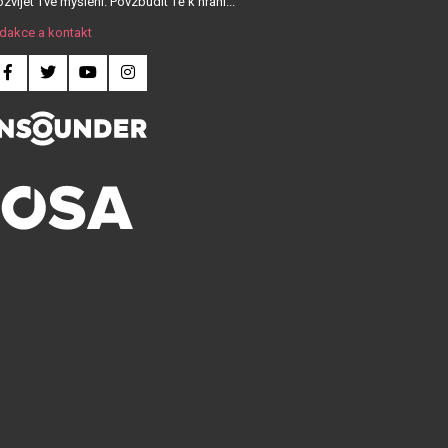
zvíjet Tvé myšlení. Povzbudit Tě k hraní...
dakce a kontakt