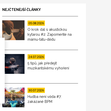
NEJČTENĚJŠÍ ČLÁNKY
05.08.2026
O krok dál s akustickou
kytarou #2: Zapomeňte na
mámu-tátu-dědu
24.07.2026
5 tipů, jak předejít
muzikantskému vyhoření
30.07.2026
Hudba není věda #7:
zakázané BPM