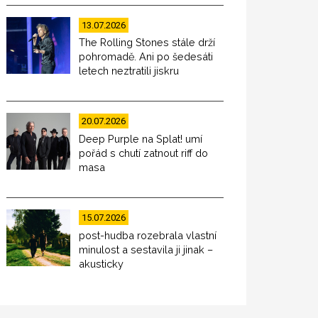
13.07.2026
The Rolling Stones stále drží
pohromadě. Ani po šedesáti
letech neztratili jiskru
20.07.2026
Deep Purple na Splat! umí
pořád s chutí zatnout riff do
masa
15.07.2026
post-hudba rozebrala vlastní
minulost a sestavila ji jinak –
akusticky