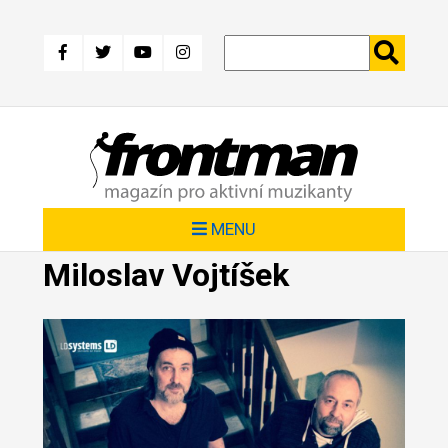
Přejít
k
hlavnímu
obsahu
MENU
Miloslav Vojtíšek