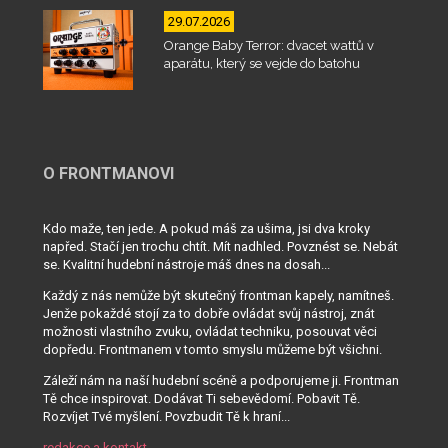
29.07.2026
Orange Baby Terror: dvacet wattů v
aparátu, který se vejde do batohu
O FRONTMANOVI
Kdo maže, ten jede. A pokud máš za ušima, jsi dva kroky
napřed. Stačí jen trochu chtít. Mít nadhled. Povznést se. Nebát
se. Kvalitní hudební nástroje máš dnes na dosah...
Každý z nás nemůže být skutečný frontman kapely, namítneš.
Jenže pokaždé stojí za to dobře ovládat svůj nástroj, znát
možnosti vlastního zvuku, ovládat techniku, posouvat věci
dopředu. Frontmanem v tomto smyslu můžeme být všichni.
Záleží nám na naší hudební scéně a podporujeme ji. Frontman
Tě chce inspirovat. Dodávat Ti sebevědomí. Pobavit Tě.
Rozvíjet Tvé myšlení. Povzbudit Tě k hraní...
redakce a kontakt