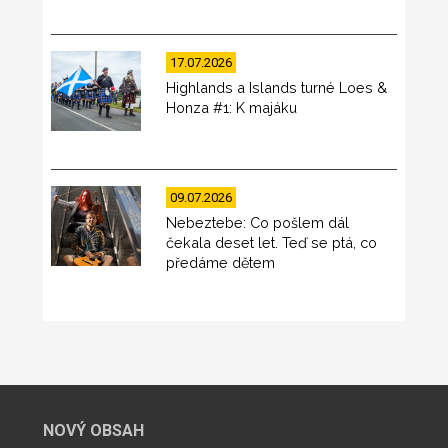
17.07.2026
Highlands a Islands turné Loes &
Honza #1: K majáku
09.07.2026
Nebeztebe: Co pošlem dál
čekala deset let. Teď se ptá, co
předáme dětem
NOVÝ OBSAH