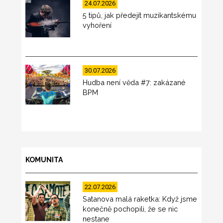
24.07.2026
5 tipů, jak předejít muzikantskému
vyhoření
30.07.2026
Hudba není věda #7: zakázané
BPM
KOMUNITA
22.07.2026
Satanova malá raketka: Když jsme
konečně pochopili, že se nic
nestane