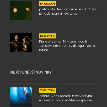
04.08.2026
post-hudba: Nechtěli jsme bestof. Chtěli
jsme dát písním nový život
04.08.2026
Písně dne a noci Milli Janatkové &
Jaroslava Kořána zrají v dialogu hlasu a
rytmu
NEJČTENĚJŠÍ NOVINKY
29.07.2026
Zemřel Glen Hansard. Ještě v červnu
rozzářil Slunovrat a Valašský špalíček