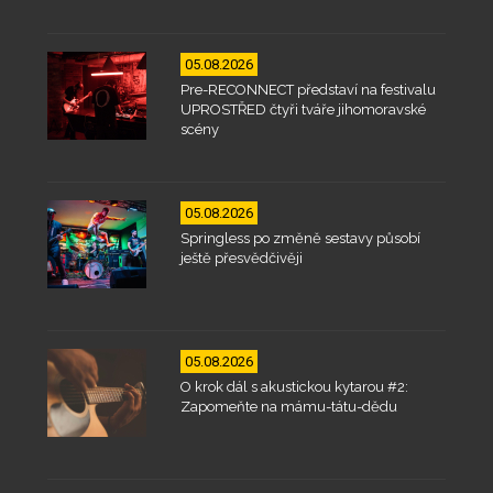
05.08.2026
Pre-RECONNECT představí na festivalu
UPROSTŘED čtyři tváře jihomoravské
scény
05.08.2026
Springless po změně sestavy působí
ještě přesvědčivěji
05.08.2026
O krok dál s akustickou kytarou #2:
Zapomeňte na mámu-tátu-dědu