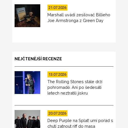
21.07.2026
Marshall uvádí zesilovač Billieho
Joe Armstronga z Green Day
NEJČTENĚJŠÍ RECENZE
13.07.2026
The Rolling Stones stále drží
pohromadě. Ani po šedesáti
letech neztratili jiskru
20.07.2026
Deep Purple na Splat! umí pořád s
chutí zatnout riff do masa