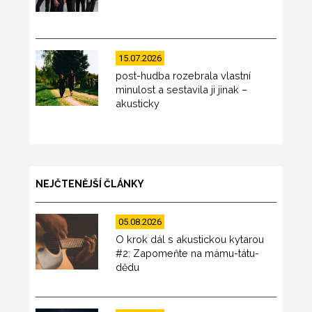
15.07.2026
post-hudba rozebrala vlastní
minulost a sestavila ji jinak –
akusticky
NEJČTENĚJŠÍ ČLÁNKY
05.08.2026
O krok dál s akustickou kytarou
#2: Zapomeňte na mámu-tátu-
dědu