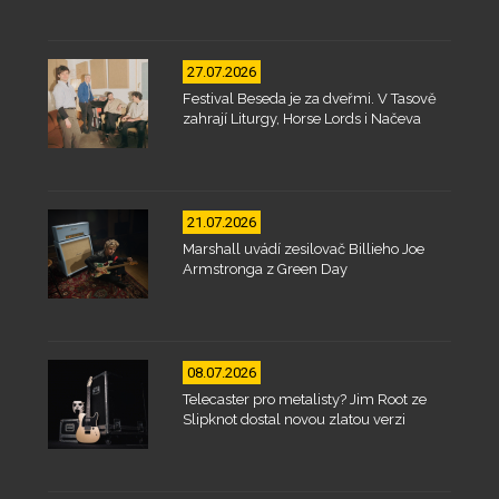
27.07.2026
Festival Beseda je za dveřmi. V Tasově
zahrají Liturgy, Horse Lords i Načeva
21.07.2026
Marshall uvádí zesilovač Billieho Joe
Armstronga z Green Day
08.07.2026
Telecaster pro metalisty? Jim Root ze
Slipknot dostal novou zlatou verzi