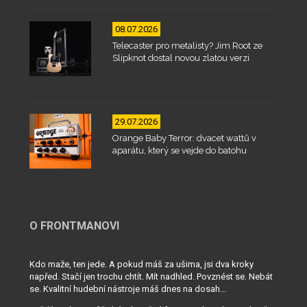
08.07.2026
Telecaster pro metalisty? Jim Root ze
Slipknot dostal novou zlatou verzi
29.07.2026
Orange Baby Terror: dvacet wattů v
aparátu, který se vejde do batohu
O FRONTMANOVI
Kdo maže, ten jede. A pokud máš za ušima, jsi dva kroky
napřed. Stačí jen trochu chtít. Mít nadhled. Povznést se. Nebát
se. Kvalitní hudební nástroje máš dnes na dosah...