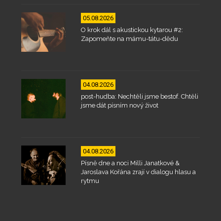
05.08.2026
O krok dál s akustickou kytarou #2:
Zapomeňte na mámu-tátu-dědu
04.08.2026
post-hudba: Nechtěli jsme bestof. Chtěli
jsme dát písním nový život
04.08.2026
Písně dne a noci Milli Janatkové &
Jaroslava Kořána zrají v dialogu hlasu a
rytmu