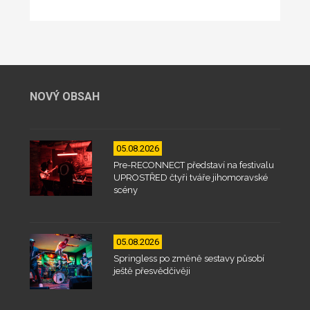
NOVÝ OBSAH
05.08.2026
Pre-RECONNECT představí na festivalu
UPROSTŘED čtyři tváře jihomoravské
scény
05.08.2026
Springless po změně sestavy působí
ještě přesvědčivěji