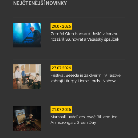
NEJČTENĚJŠÍ NOVINKY
29.07.2026
Zemřel Glen Hansard. Ještě v červnu
rozzářil Slunovrat a Valašský špalíček
27.07.2026
Festival Beseda je za dveřmi. V Tasově
zahrají Liturgy, Horse Lords i Načeva
21.07.2026
Marshall uvádí zesilovač Billieho Joe
Armstronga z Green Day