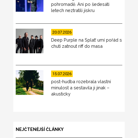
pohromadě. Ani po šedesáti
letech neztratili jiskru
20.07.2026
Deep Purple na Splat! umí pořád s
chutí zatnout riff do masa
15.07.2026
post-hudba rozebrala vlastní
minulost a sestavila ji jinak –
akusticky
NEJČTENĚJŠÍ ČLÁNKY