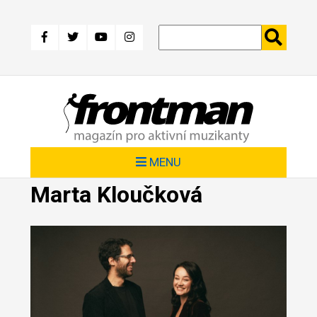
Přejít
k
hlavnímu
obsahu
MENU
Marta Kloučková