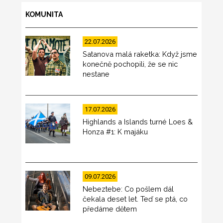
KOMUNITA
22.07.2026
Satanova malá raketka: Když jsme
konečně pochopili, že se nic
nestane
17.07.2026
Highlands a Islands turné Loes &
Honza #1: K majáku
09.07.2026
Nebeztebe: Co pošlem dál
čekala deset let. Teď se ptá, co
předáme dětem