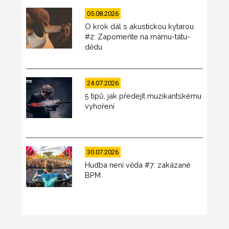
05.08.2026
O krok dál s akustickou kytarou
#2: Zapomeňte na mámu-tátu-
dědu
24.07.2026
5 tipů, jak předejít muzikantskému
vyhoření
30.07.2026
Hudba není věda #7: zakázané
BPM