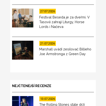
27.07.2026
Festival Beseda je za dveřmi. V
Tasově zahrají Liturgy, Horse
Lords i Načeva
21.07.2026
Marshall uvádí zesilovač Billieho
Joe Armstronga z Green Day
NEJČTENĚJŠÍ RECENZE
13.07.2026
The Rolling Stones stále drží