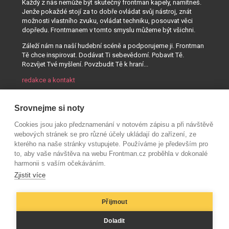
Každý z nás nemůže být skutečný frontman kapely, namítneš.
Jenže pokaždé stojí za to dobře ovládat svůj nástroj, znát
možnosti vlastního zvuku, ovládat techniku, posouvat věci
dopředu. Frontmanem v tomto smyslu můžeme být všichni.
Záleží nám na naší hudební scéně a podporujeme ji. Frontman
Tě chce inspirovat. Dodávat Ti sebevědomí. Pobavit Tě.
Rozvíjet Tvé myšlení. Povzbudit Tě k hraní...
redakce a kontakt
Srovnejme si noty
Cookies jsou jako předznamenání v notovém zápisu a při návštěvě
webových stránek se pro různé účely ukládají do zařízení, ze
kterého na naše stránky vstupujete. Používáme je především pro
to, aby vaše návštěva na webu Frontman.cz proběhla v dokonalé
harmonii s vaším očekáváním.
Zjistit více
Přijmout
© AUDIO PARTNER s.r.o.
Doladit