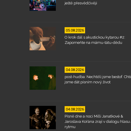
ještě přesvědčivěji
05.08.2026
O krok dál s akustickou kytarou #2:
Zapomeňte na mámu-tátu-dědu
04.08.2026
post-hudba: Nechtěli jsme bestof. Chtě
jsme dát písním nový život
04.08.2026
Písně dne a noci Milli Janatkové &
Jaroslava Kořána zrají v dialogu hlasu 
rytmu