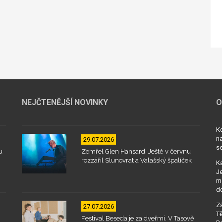
NEJČTENĚJŠÍ NOVINKY
O
Kd
na
29.07.2026
se
u
Zemřel Glen Hansard. Ještě v červnu
rozzářil Slunovrat a Valašský špalíček
Ka
Je
mo
d
Zá
27.07.2026
Tě
Festival Beseda je za dveřmi. V Tasově