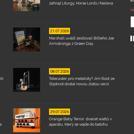
Ro
zahrají Liturgy, Horse Lords i Načeva
re
21.07.2026
Marshall uvádí zesilovač Billieho Joe
Armstronga z Green Day
08.07.2026
li
Telecaster pro metalisty? Jim Root ze
Slipknot dostal novou zlatou verzi
29.07.2026
Orange Baby Terror: dvacet wattů v
a
aparátu, který se vejde do batohu