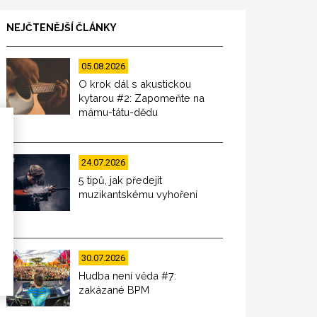
NEJČTENĚJŠÍ ČLÁNKY
05.08.2026
O krok dál s akustickou
kytarou #2: Zapomeňte na
mámu-tátu-dědu
24.07.2026
5 tipů, jak předejít
muzikantskému vyhoření
30.07.2026
Hudba není věda #7:
zakázané BPM