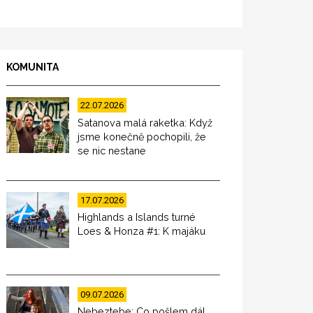
KOMUNITA
22.07.2026
Satanova malá raketka: Když
jsme konečně pochopili, že
se nic nestane
17.07.2026
Highlands a Islands turné
Loes & Honza #1: K majáku
09.07.2026
Nebeztebe: Co pošlem dál