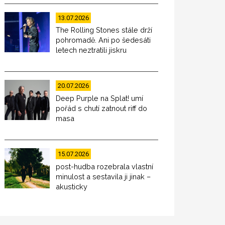
13.07.2026
The Rolling Stones stále drží
pohromadě. Ani po šedesáti
letech neztratili jiskru
20.07.2026
Deep Purple na Splat! umí
pořád s chutí zatnout riff do
masa
15.07.2026
post-hudba rozebrala vlastní
minulost a sestavila ji jinak –
akusticky