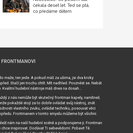
čekala deset let. Teď se ptá,
co předáme dětem
 FRONTMANOVI
o maže, ten jede. A pokud máš za ušima, jsi dva kroky
před. Stačí jen trochu chtít. Mít nadhled. Povznést se. Nebát
. Kvalitní hudební nástroje máš dnes na dosah...
ždý z nás nemůže být skutečný frontman kapely, namítneš.
nže pokaždé stojí za to dobře ovládat svůj nástroj, znát
žnosti vlastního zvuku, ovládat techniku, posouvat věci
opředu. Frontmanem v tomto smyslu můžeme být všichni.
leží nám na naší hudební scéně a podporujeme ji. Frontman
 chce inspirovat. Dodávat Ti sebevědomí. Pobavit Tě.