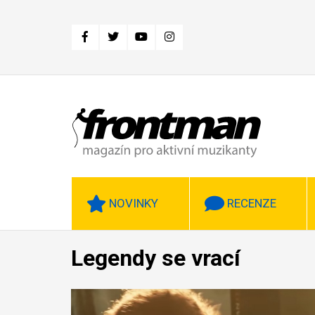
Přejít
k
hlavnímu
obsahu
NOVINKY
RECENZE
Legendy se vrací