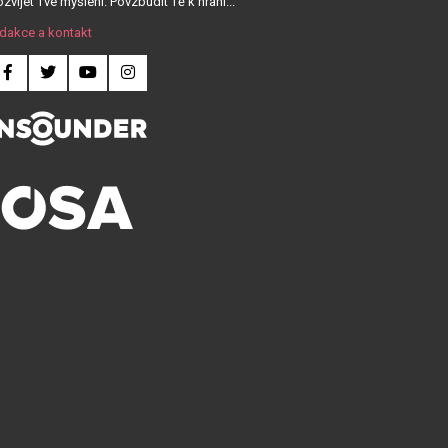
zvíjet Tvé myšlení. Povzbudit Tě k hraní...
dakce a kontakt