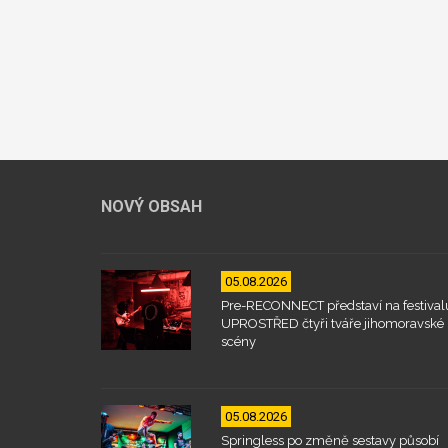
NOVÝ OBSAH
05.08.2026
Pre-RECONNECT představí na festival
UPROSTŘED čtyři tváře jihomoravské
scény
05.08.2026
Springless po změně sestavy působí