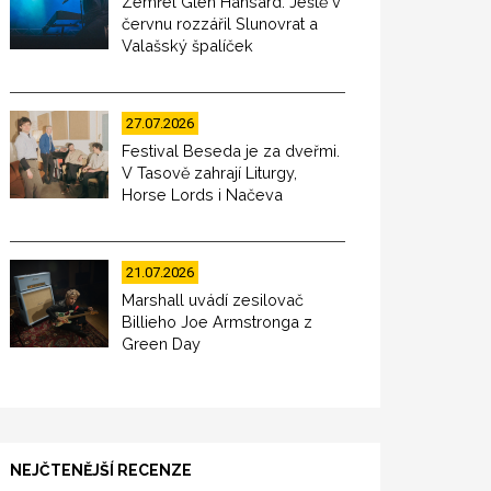
Zemřel Glen Hansard. Ještě v
červnu rozzářil Slunovrat a
Valašský špalíček
27.07.2026
Festival Beseda je za dveřmi.
V Tasově zahrají Liturgy,
Horse Lords i Načeva
21.07.2026
Marshall uvádí zesilovač
Billieho Joe Armstronga z
Green Day
NEJČTENĚJŠÍ RECENZE