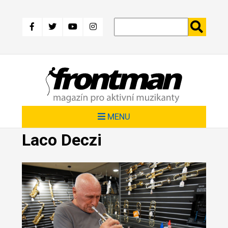
Přejít
k
hlavnímu
obsahu
MENU
Laco Deczi