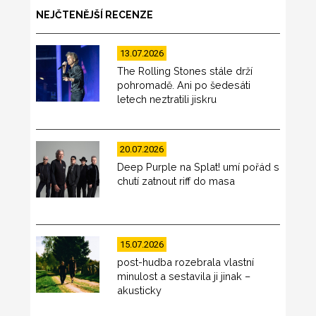
NEJČTENĚJŠÍ RECENZE
13.07.2026
The Rolling Stones stále drží
pohromadě. Ani po šedesáti
letech neztratili jiskru
20.07.2026
Deep Purple na Splat! umí pořád s
chutí zatnout riff do masa
15.07.2026
post-hudba rozebrala vlastní
minulost a sestavila ji jinak –
akusticky