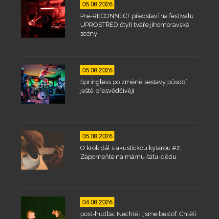
05.08.2026
Pre-RECONNECT představí na festivalu
UPROSTŘED čtyři tváře jihomoravské
scény
05.08.2026
Springless po změně sestavy působí
ještě přesvědčivěji
05.08.2026
O krok dál s akustickou kytarou #2:
Zapomeňte na mámu-tátu-dědu
04.08.2026
post-hudba: Nechtěli jsme bestof. Chtěli