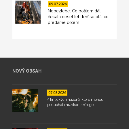
09.07.2026
Nebeztebe: Co pošlem dál
čekala deset let. Teď se ptá, co
předáme dětem
NOVÝ OBSAH
07.08.2026
5 kritických názorů, které mohou
pocuchat muzikantské ego