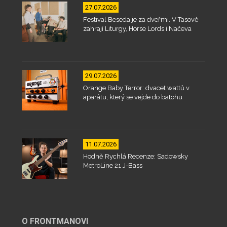
27.07.2026
Festival Beseda je za dveřmi. V Tasově
zahrají Liturgy, Horse Lords i Načeva
29.07.2026
Orange Baby Terror: dvacet wattů v
aparátu, který se vejde do batohu
11.07.2026
Hodně Rychlá Recenze: Sadowsky
MetroLine 21 J-Bass
O FRONTMANOVI