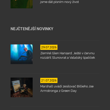
jsme dát písním nový život
NEJČTENĚJŠÍ NOVINKY
29.07.2026
Zemřel Glen Hansard. Ještě v červnu
rozzářil Slunovrat a Valašský špalíček
21.07.2026
Marshall uvádí zesilovač Billieho Joe
Armstronga z Green Day