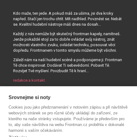
Kdo maže, ten jede. A pokud máš za ušima, jsi dva kroky
napřed. Stačí jen trochu chtít. Mít nadhled. Povznést se. Nebát
se. Kvalitní hudební nástroje máš dnes na dosah...
Každý z nás nemůže být skutečný frontman kapely, namítneš.
Jenže pokaždé stojí za to dobře ovládat svůj nástroj, znát
možnosti vlastního zvuku, ovládat techniku, posouvat věci
dopředu. Frontmanem v tomto smyslu můžeme být všichni.
Záleží nám na naší hudební scéně a podporujeme ji. Frontman
Tě chce inspirovat. Dodávat Ti sebevědomí. Pobavit Tě.
Rozvíjet Tvé myšlení. Povzbudit Tě k hraní...
redakce a kontakt
Srovnejme si noty
Cookies jsou jako předznamenání v notovém zápisu a při návštěvě
webových stránek se pro různé účely ukládají do zařízení, ze
kterého na naše stránky vstupujete. Používáme je především pro
to, aby vaše návštěva na webu Frontman.cz proběhla v dokonalé
harmonii s vaším očekáváním.