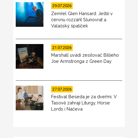
29.07.2026
Zemřel Glen Hansard. Ještě v
červnu rozzářil Slunovrat a
Valašský špalíček
21.07.2026
Marshall uvádí zesilovač Billieho
Joe Armstronga z Green Day
27.07.2026
Festival Beseda je za dveřmi. V
Tasově zahrají Liturgy, Horse
Lords i Načeva