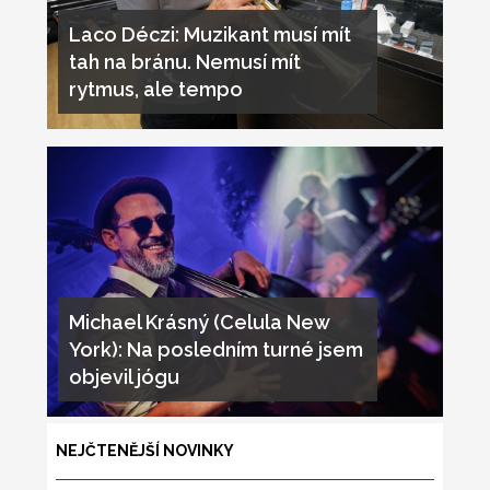
Laco Déczi: Muzikant musí mít
tah na bránu. Nemusí mít
rytmus, ale tempo
Michael Krásný (Celula New
York): Na posledním turné jsem
objevil jógu
NEJČTENĚJŠÍ NOVINKY