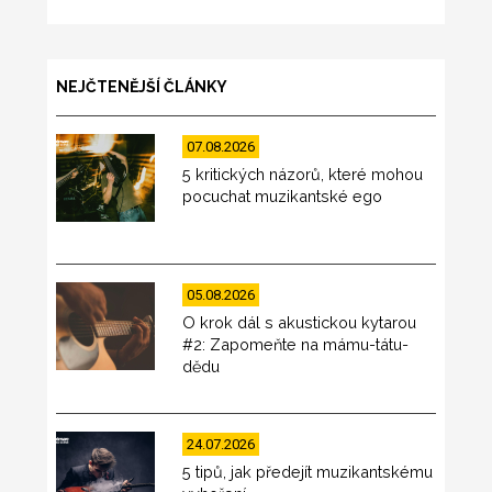
NEJČTENĚJŠÍ ČLÁNKY
07.08.2026
5 kritických názorů, které mohou
pocuchat muzikantské ego
05.08.2026
O krok dál s akustickou kytarou
#2: Zapomeňte na mámu-tátu-
dědu
24.07.2026
5 tipů, jak předejít muzikantskému