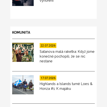
vyhoření
KOMUNITA
22.07.2026
Satanova malá raketka: Když jsme
konečně pochopili, že se nic
nestane
17.07.2026
Highlands a Islands turné Loes &
Honza #1: K majáku