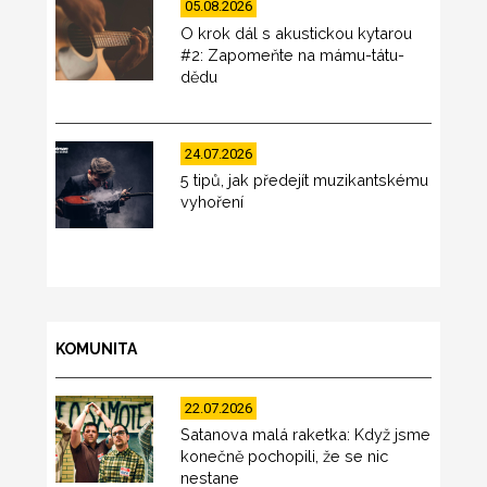
05.08.2026
O krok dál s akustickou kytarou
#2: Zapomeňte na mámu-tátu-
dědu
24.07.2026
5 tipů, jak předejít muzikantskému
vyhoření
KOMUNITA
22.07.2026
Satanova malá raketka: Když jsme
konečně pochopili, že se nic
nestane