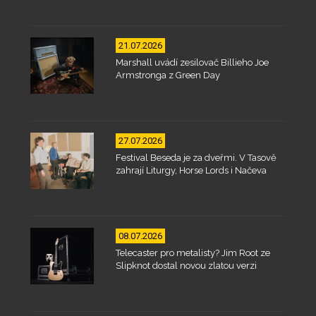
21.07.2026
Marshall uvádí zesilovač Billieho Joe
Armstronga z Green Day
27.07.2026
Festival Beseda je za dveřmi. V Tasově
zahrají Liturgy, Horse Lords i Načeva
08.07.2026
Telecaster pro metalisty? Jim Root ze
Slipknot dostal novou zlatou verzi