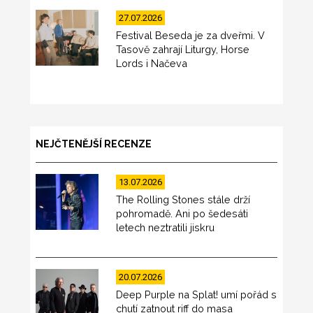
27.07.2026
Festival Beseda je za dveřmi. V
Tasově zahrají Liturgy, Horse
Lords i Načeva
NEJČTENĚJŠÍ RECENZE
13.07.2026
The Rolling Stones stále drží
pohromadě. Ani po šedesáti
letech neztratili jiskru
20.07.2026
Deep Purple na Splat! umí pořád s
chutí zatnout riff do masa