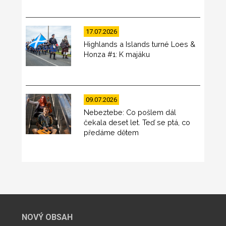
17.07.2026
Highlands a Islands turné Loes &
Honza #1: K majáku
09.07.2026
Nebeztebe: Co pošlem dál
čekala deset let. Teď se ptá, co
předáme dětem
NOVÝ OBSAH