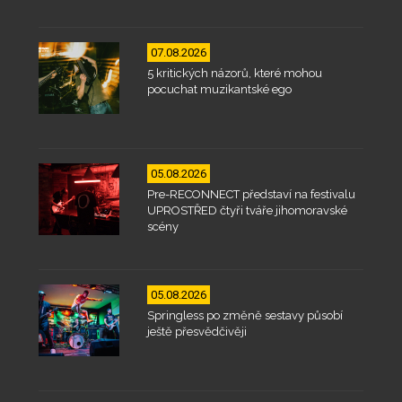
07.08.2026
5 kritických názorů, které mohou
pocuchat muzikantské ego
05.08.2026
Pre-RECONNECT představí na festivalu
UPROSTŘED čtyři tváře jihomoravské
scény
05.08.2026
Springless po změně sestavy působí
ještě přesvědčivěji