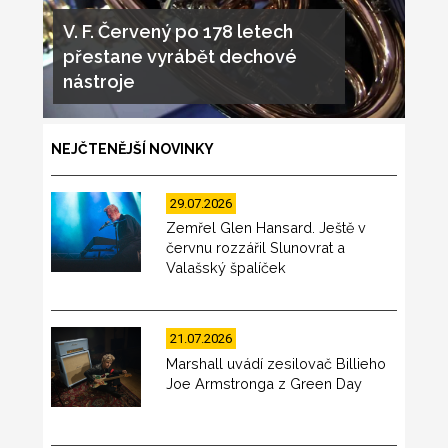
V. F. Červený po 178 letech
přestane vyrábět dechové
nástroje
NEJČTENĚJŠÍ NOVINKY
29.07.2026
Zemřel Glen Hansard. Ještě v
červnu rozzářil Slunovrat a
Valašský špalíček
21.07.2026
Marshall uvádí zesilovač Billieho
Joe Armstronga z Green Day