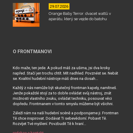
29.07.2026
Orange Baby Terror: dvacet wattů v
aparátu, který se vejde do batohu
O FRONTMANOVI
Kdo maže, ten jede. A pokud máš za ušima, jsi dva kroky
napřed. Stačí jen trochu chtít. Mít nadhled. Povznést se. Nebát
se. Kvalitní hudební nástroje máš dnes na dosah...
Každý z nás nemůže být skutečný frontman kapely, namítneš.
Jenže pokaždé stojí za to dobře ovládat svůj nástroj, znát
možnosti vlastního zvuku, ovládat techniku, posouvat věci
dopředu. Frontmanem v tomto smyslu můžeme být všichni.
Záleží nám na naší hudební scéně a podporujeme ji. Frontman
Tě chce inspirovat. Dodávat Ti sebevědomí. Pobavit Tě.
Rozvíjet Tvé myšlení. Povzbudit Tě k hraní...
redakce a kontakt