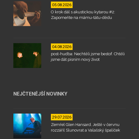
05.08.2026
O krok dál s akustickou kytarou #2:
Zapomeňte na mámu-tátu-dědu
04.08.2026
post-hudba: Nechtěli jsme bestof. Chtěli
jsme dát písním nový život
NEJČTENĚJŠÍ NOVINKY
29.07.2026
Zemřel Glen Hansard. Ještě v červnu
rozzářil Slunovrat a Valašský špalíček