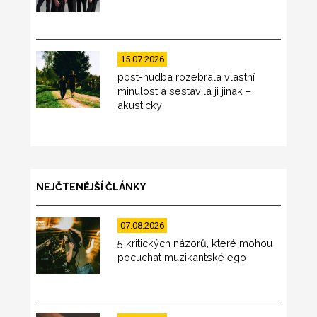
15.07.2026
post-hudba rozebrala vlastní
minulost a sestavila ji jinak –
akusticky
NEJČTENĚJŠÍ ČLÁNKY
07.08.2026
5 kritických názorů, které mohou
pocuchat muzikantské ego