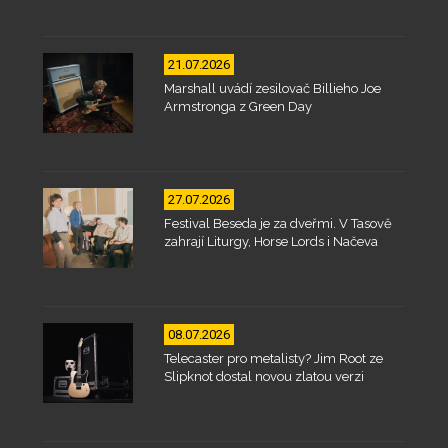
21.07.2026
Marshall uvádí zesilovač Billieho Joe
Armstronga z Green Day
27.07.2026
Festival Beseda je za dveřmi. V Tasově
zahrají Liturgy, Horse Lords i Načeva
08.07.2026
Telecaster pro metalisty? Jim Root ze
Slipknot dostal novou zlatou verzi