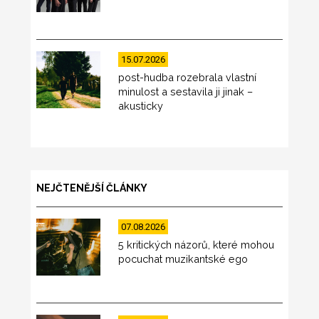
15.07.2026
post-hudba rozebrala vlastní
minulost a sestavila ji jinak –
akusticky
NEJČTENĚJŠÍ ČLÁNKY
07.08.2026
5 kritických názorů, které mohou
pocuchat muzikantské ego