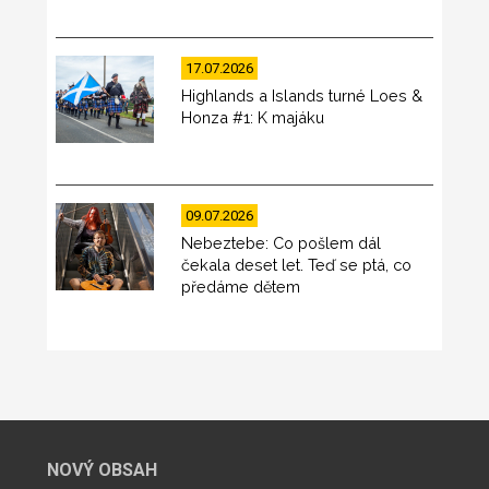
17.07.2026
Highlands a Islands turné Loes &
Honza #1: K majáku
09.07.2026
Nebeztebe: Co pošlem dál
čekala deset let. Teď se ptá, co
předáme dětem
NOVÝ OBSAH