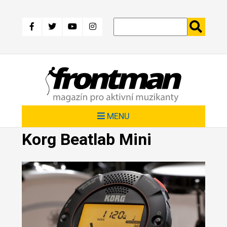
Přejít
k
hlavnímu
obsahu
MENU
Korg Beatlab Mini