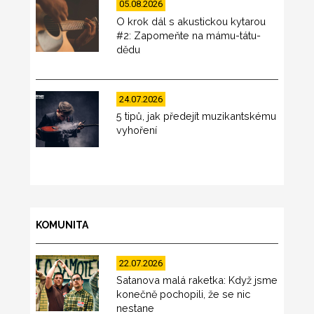
05.08.2026
O krok dál s akustickou kytarou
#2: Zapomeňte na mámu-tátu-
dědu
24.07.2026
5 tipů, jak předejít muzikantskému
vyhoření
KOMUNITA
22.07.2026
Satanova malá raketka: Když jsme
konečně pochopili, že se nic
nestane