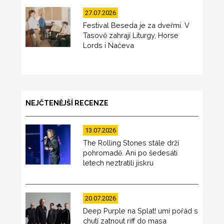
27.07.2026
Festival Beseda je za dveřmi. V
Tasově zahrají Liturgy, Horse
Lords i Načeva
NEJČTENĚJŠÍ RECENZE
13.07.2026
The Rolling Stones stále drží
pohromadě. Ani po šedesáti
letech neztratili jiskru
20.07.2026
Deep Purple na Splat! umí pořád s
chutí zatnout riff do masa