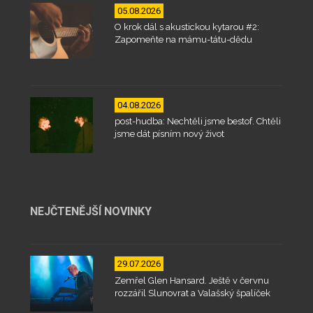
05.08.2026
O krok dál s akustickou kytarou #2:
Zapomeňte na mámu-tátu-dědu
04.08.2026
post-hudba: Nechtěli jsme bestof. Chtěli
jsme dát písním nový život
NEJČTENĚJŠÍ NOVINKY
29.07.2026
Zemřel Glen Hansard. Ještě v červnu
rozzářil Slunovrat a Valašský špalíček