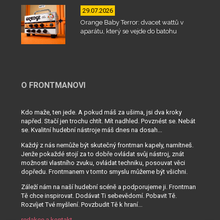
29.07.2026
Orange Baby Terror: dvacet wattů v
aparátu, který se vejde do batohu
O FRONTMANOVI
Kdo maže, ten jede. A pokud máš za ušima, jsi dva kroky
napřed. Stačí jen trochu chtít. Mít nadhled. Povznést se. Nebát
se. Kvalitní hudební nástroje máš dnes na dosah...
Každý z nás nemůže být skutečný frontman kapely, namítneš.
Jenže pokaždé stojí za to dobře ovládat svůj nástroj, znát
možnosti vlastního zvuku, ovládat techniku, posouvat věci
dopředu. Frontmanem v tomto smyslu můžeme být všichni.
Záleží nám na naší hudební scéně a podporujeme ji. Frontman
Tě chce inspirovat. Dodávat Ti sebevědomí. Pobavit Tě.
Rozvíjet Tvé myšlení. Povzbudit Tě k hraní...
redakce a kontakt