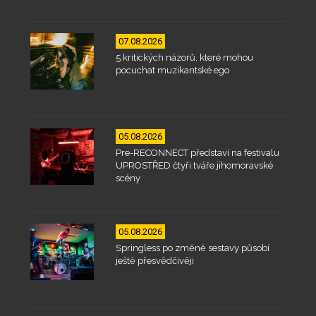
07.08.2026
5 kritických názorů, které mohou
pocuchat muzikantské ego
05.08.2026
Pre-RECONNECT představí na festivalu
UPROSTŘED čtyři tváře jihomoravské
scény
05.08.2026
Springless po změně sestavy působí
ještě přesvědčivěji