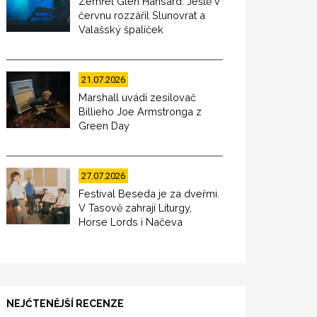
Zemřel Glen Hansard. Ještě v
červnu rozzářil Slunovrat a
Valašský špalíček
21.07.2026
Marshall uvádí zesilovač
Billieho Joe Armstronga z
Green Day
27.07.2026
Festival Beseda je za dveřmi.
V Tasově zahrají Liturgy,
Horse Lords i Načeva
NEJČTENĚJŠÍ RECENZE