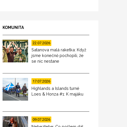
KOMUNITA
22.07.2026
Satanova malá raketka: Když
jsme konečně pochopili, že
se nic nestane
17.07.2026
Highlands a Islands turné
Loes & Honza #1: K majáku
09.07.2026
Nebeztebe: Co pošlem dál