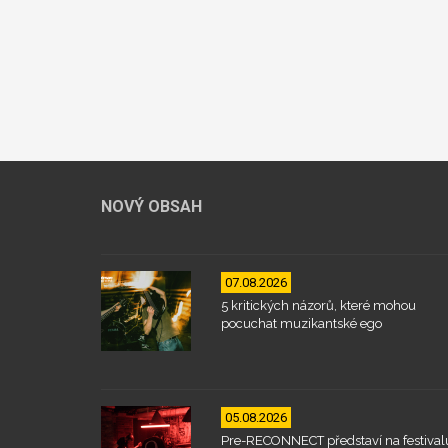
NOVÝ OBSAH
07.08.2026
5 kritických názorů, které mohou
pocuchat muzikantské ego
05.08.2026
Pre-RECONNECT představí na festival