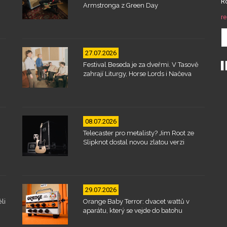
Ro
Armstronga z Green Day
re
27.07.2026
Festival Beseda je za dveřmi. V Tasově
zahrají Liturgy, Horse Lords i Načeva
08.07.2026
Telecaster pro metalisty? Jim Root ze
Slipknot dostal novou zlatou verzi
29.07.2026
li
Orange Baby Terror: dvacet wattů v
aparátu, který se vejde do batohu