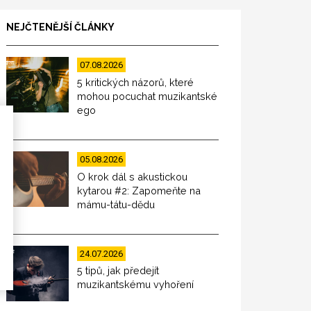
NEJČTENĚJŠÍ ČLÁNKY
07.08.2026
5 kritických názorů, které
mohou pocuchat muzikantské
ego
05.08.2026
O krok dál s akustickou
kytarou #2: Zapomeňte na
mámu-tátu-dědu
24.07.2026
5 tipů, jak předejít
muzikantskému vyhoření