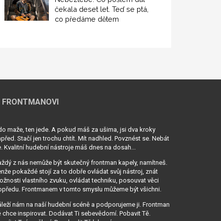
čekala deset let. Teď se ptá,
co předáme dětem
 FRONTMANOVI
o maže, ten jede. A pokud máš za ušima, jsi dva kroky
před. Stačí jen trochu chtít. Mít nadhled. Povznést se. Nebát
. Kvalitní hudební nástroje máš dnes na dosah...
ždý z nás nemůže být skutečný frontman kapely, namítneš.
nže pokaždé stojí za to dobře ovládat svůj nástroj, znát
žnosti vlastního zvuku, ovládat techniku, posouvat věci
opředu. Frontmanem v tomto smyslu můžeme být všichni.
leží nám na naší hudební scéně a podporujeme ji. Frontman
 chce inspirovat. Dodávat Ti sebevědomí. Pobavit Tě.