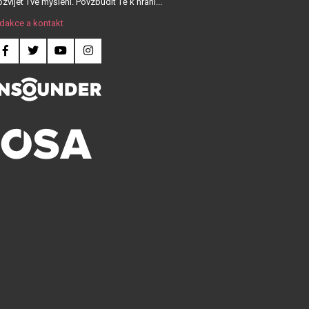
zvíjet Tvé myšlení. Povzbudit Tě k hraní...
dakce a kontakt