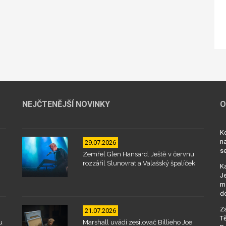
NEJČTENĚJŠÍ NOVINKY
O
Kd
na
29.07.2026
se
Zemřel Glen Hansard. Ještě v červnu
rozzářil Slunovrat a Valašský špalíček
Ka
Je
mo
d
Zá
21.07.2026
Tě
u
Marshall uvádí zesilovač Billieho Joe