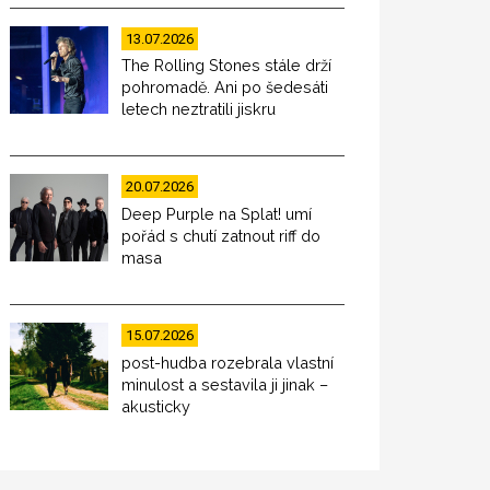
13.07.2026
The Rolling Stones stále drží
pohromadě. Ani po šedesáti
letech neztratili jiskru
20.07.2026
Deep Purple na Splat! umí
pořád s chutí zatnout riff do
masa
15.07.2026
post-hudba rozebrala vlastní
minulost a sestavila ji jinak –
akusticky