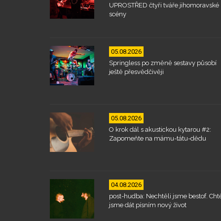
UPROSTŘED čtyři tváře jihomoravské
scény
05.08.2026
Springless po změně sestavy působí
ještě přesvědčivěji
05.08.2026
O krok dál s akustickou kytarou #2:
Zapomeňte na mámu-tátu-dědu
04.08.2026
post-hudba: Nechtěli jsme bestof. Chtě
jsme dát písním nový život