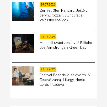
29.07.2026
Zemřel Glen Hansard. Ještě v
červnu rozzářil Slunovrat a
Valašský špalíček
21.07.2026
Marshall uvádí zesilovač Billieho
Joe Armstronga z Green Day
27.07.2026
Festival Beseda je za dveřmi. V
Tasově zahrají Liturgy, Horse
Lords i Načeva