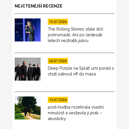
NEJČTENĚJŠÍ RECENZE
13.07.2026
The Rolling Stones stále drží
pohromadě. Ani po šedesáti
letech neztratili jiskru
20.07.2026
Deep Purple na Splat! umí pořád s
chutí zatnout riff do masa
15.07.2026
post-hudba rozebrala vlastní
minulost a sestavila ji jinak –
akusticky