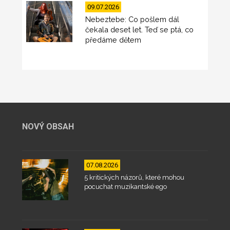
09.07.2026
Nebeztebe: Co pošlem dál
čekala deset let. Teď se ptá, co
předáme dětem
NOVÝ OBSAH
07.08.2026
5 kritických názorů, které mohou
pocuchat muzikantské ego