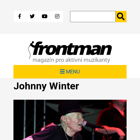
Přejít
k
hlavnímu
obsahu
MENU
Johnny Winter