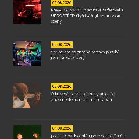
05.08.2026
Pre-RECONNECT představí na festivalu
UPROSTŘED čtyři tváře jihomoravské
scény
05.08.2026
Springless po změně sestavy působí
ještě přesvědčivěji
05.08.2026
O krok dál s akustickou kytarou #2:
Zapomeňte na mámu-tátu-dědu
04.08.2026
post-hudba: Nechtěli jsme bestof. Chtěli