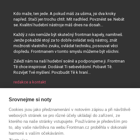
Kdo maže, ten jede. A pokud máš za ušima, jsi dva kroky
napřed. Stačí jen trochu chtít. Mít nadhled. Povznést se. Nebát
se. Kvalitní hudební nástroje máš dnes na dosah...
Každý z nás nemůže být skutečný frontman kapely, namítneš.
Jenže pokaždé stojí za to dobře ovládat svůj nástroj, znát
možnosti vlastního zvuku, ovládat techniku, posouvat věci
dopředu. Frontmanem v tomto smyslu můžeme být všichni.
Záleží nám na naší hudební scéně a podporujeme ji. Frontman
Tě chce inspirovat. Dodávat Ti sebevědomí. Pobavit Tě.
Rozvíjet Tvé myšlení. Povzbudit Tě k hraní...
redakce a kontakt
Srovnejme si noty
Cookies jsou jako předznamenání v notovém zápisu a při návštěvě
webových stránek se pro různé účely ukládají do zařízení, ze
kterého na naše stránky vstupujete. Používáme je především pro
to, aby vaše návštěva na webu Frontman.cz proběhla v dokonalé
harmonii s vaším očekáváním.