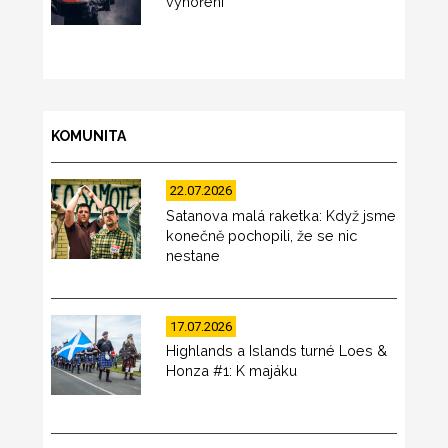
vyhoření
KOMUNITA
22.07.2026
Satanova malá raketka: Když jsme
konečně pochopili, že se nic
nestane
17.07.2026
Highlands a Islands turné Loes &
Honza #1: K majáku