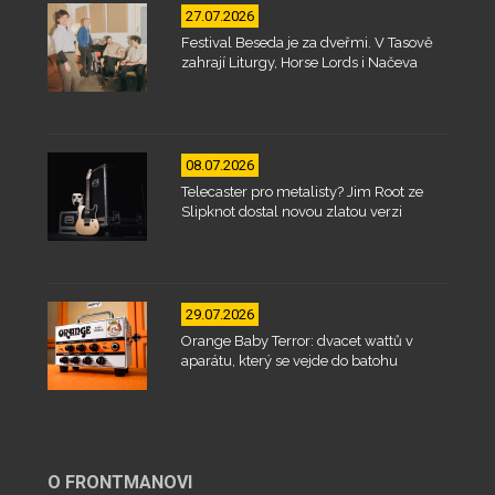
27.07.2026
Festival Beseda je za dveřmi. V Tasově
zahrají Liturgy, Horse Lords i Načeva
08.07.2026
Telecaster pro metalisty? Jim Root ze
Slipknot dostal novou zlatou verzi
29.07.2026
Orange Baby Terror: dvacet wattů v
aparátu, který se vejde do batohu
O FRONTMANOVI