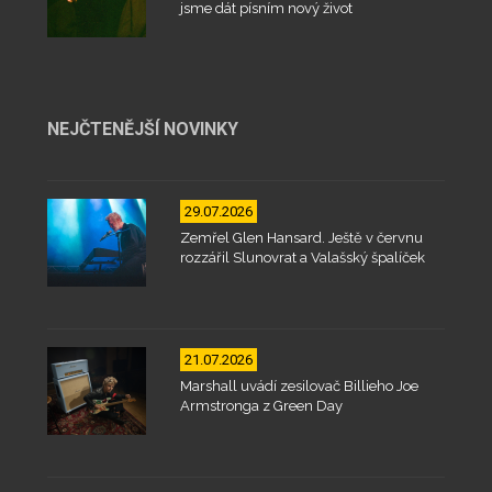
jsme dát písním nový život
NEJČTENĚJŠÍ NOVINKY
29.07.2026
Zemřel Glen Hansard. Ještě v červnu
rozzářil Slunovrat a Valašský špalíček
21.07.2026
Marshall uvádí zesilovač Billieho Joe
Armstronga z Green Day