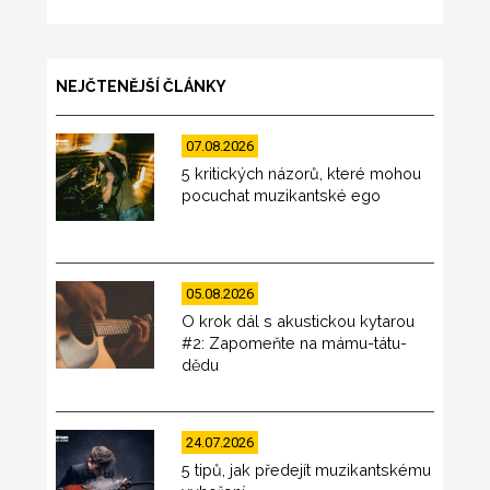
NEJČTENĚJŠÍ ČLÁNKY
07.08.2026
5 kritických názorů, které mohou
pocuchat muzikantské ego
05.08.2026
O krok dál s akustickou kytarou
#2: Zapomeňte na mámu-tátu-
dědu
24.07.2026
5 tipů, jak předejít muzikantskému