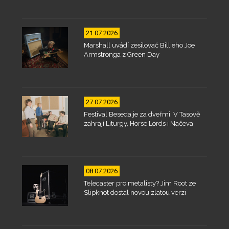
21.07.2026
Marshall uvádí zesilovač Billieho Joe
Armstronga z Green Day
27.07.2026
Festival Beseda je za dveřmi. V Tasově
zahrají Liturgy, Horse Lords i Načeva
08.07.2026
Telecaster pro metalisty? Jim Root ze
Slipknot dostal novou zlatou verzi