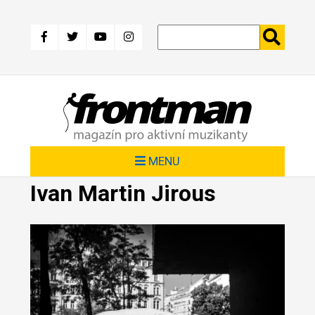
Přejít
k
hlavnímu
obsahu
MENU
Ivan Martin Jirous