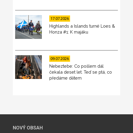
17.07.2026
Highlands a Islands turné Loes &
Honza #1: K majáku
09.07.2026
Nebeztebe: Co pošlem dál
čekala deset let. Teď se ptá, co
předáme dětem
NOVÝ OBSAH