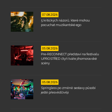
07.08.2026
5 kritických názorů, které mohou
pocuchat muzikantské ego
05.08.2026
Pre-RECONNECT představí na festivalu
UPROSTŘED čtyři tváře jihomoravské
scény
05.08.2026
Springless po změně sestavy působí
ještě přesvědčivěji