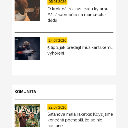
05.08.2026
O krok dál s akustickou kytarou
#2: Zapomeňte na mámu-tátu-
dědu
24.07.2026
5 tipů, jak předejít muzikantskému
vyhoření
KOMUNITA
22.07.2026
Satanova malá raketka: Když jsme
konečně pochopili, že se nic
nestane