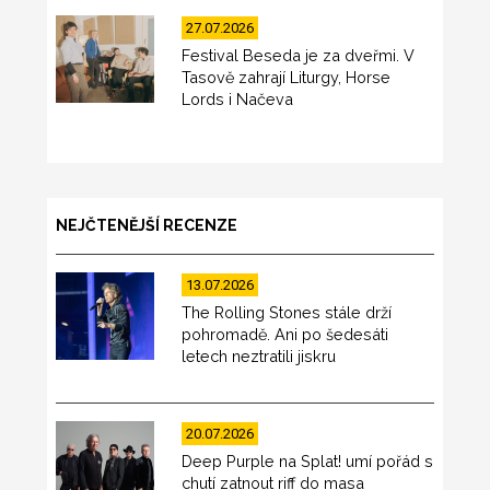
27.07.2026
Festival Beseda je za dveřmi. V
Tasově zahrají Liturgy, Horse
Lords i Načeva
NEJČTENĚJŠÍ RECENZE
13.07.2026
The Rolling Stones stále drží
pohromadě. Ani po šedesáti
letech neztratili jiskru
20.07.2026
Deep Purple na Splat! umí pořád s
chutí zatnout riff do masa