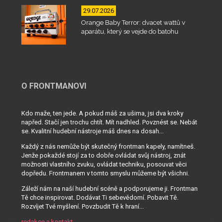
29.07.2026
Orange Baby Terror: dvacet wattů v
aparátu, který se vejde do batohu
O FRONTMANOVI
Kdo maže, ten jede. A pokud máš za ušima, jsi dva kroky
napřed. Stačí jen trochu chtít. Mít nadhled. Povznést se. Nebát
se. Kvalitní hudební nástroje máš dnes na dosah...
Každý z nás nemůže být skutečný frontman kapely, namítneš.
Jenže pokaždé stojí za to dobře ovládat svůj nástroj, znát
možnosti vlastního zvuku, ovládat techniku, posouvat věci
dopředu. Frontmanem v tomto smyslu můžeme být všichni.
Záleží nám na naší hudební scéně a podporujeme ji. Frontman
Tě chce inspirovat. Dodávat Ti sebevědomí. Pobavit Tě.
Rozvíjet Tvé myšlení. Povzbudit Tě k hraní...
redakce a kontakt