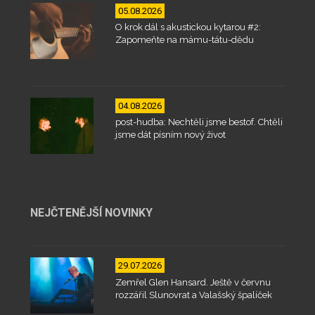
05.08.2026
O krok dál s akustickou kytarou #2:
Zapomeňte na mámu-tátu-dědu
04.08.2026
post-hudba: Nechtěli jsme bestof. Chtěli
jsme dát písním nový život
NEJČTENĚJŠÍ NOVINKY
29.07.2026
Zemřel Glen Hansard. Ještě v červnu
rozzářil Slunovrat a Valašský špalíček