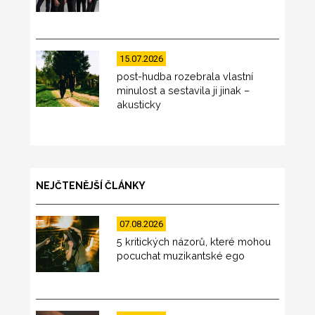
15.07.2026
post-hudba rozebrala vlastní
minulost a sestavila ji jinak –
akusticky
NEJČTENĚJŠÍ ČLÁNKY
07.08.2026
5 kritických názorů, které mohou
pocuchat muzikantské ego