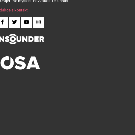
zvíjet Tvé myšlení. Povzbudit Tě k hraní...
dakce a kontakt