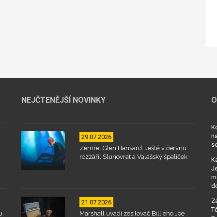
NEJČTENĚJŠÍ NOVINKY
O
Kd
na
29.07.2026
se
Zemřel Glen Hansard. Ještě v červnu
rozzářil Slunovrat a Valašský špalíček
Ka
Je
mo
d
Zá
21.07.2026
Tě
u
Marshall uvádí zesilovač Billieho Joe