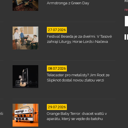
Ro
Armstronga z Green Day
re
27.07.2026
Festival Beseda je za dveřmi. V Tasově
zahrají Liturgy, Horse Lords i Načeva
08.07.2026
Telecaster pro metalisty? Jim Root ze
Slipknot dostal novou zlatou verzi
29.07.2026
li
Orange Baby Terror: dvacet wattů v
aparátu, který se vejde do batohu