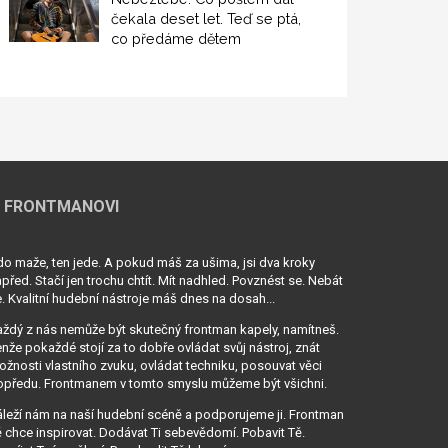
čekala deset let. Teď se ptá,
co předáme dětem
 FRONTMANOVI
o maže, ten jede. A pokud máš za ušima, jsi dva kroky
před. Stačí jen trochu chtít. Mít nadhled. Povznést se. Nebát
. Kvalitní hudební nástroje máš dnes na dosah...
ždý z nás nemůže být skutečný frontman kapely, namítneš.
nže pokaždé stojí za to dobře ovládat svůj nástroj, znát
žnosti vlastního zvuku, ovládat techniku, posouvat věci
opředu. Frontmanem v tomto smyslu můžeme být všichni.
leží nám na naší hudební scéně a podporujeme ji. Frontman
 chce inspirovat. Dodávat Ti sebevědomí. Pobavit Tě.