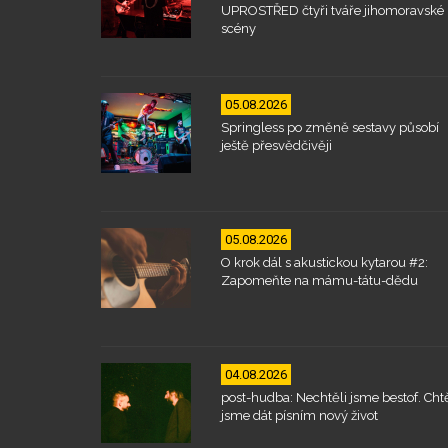
UPROSTŘED čtyři tváře jihomoravské
scény
05.08.2026
Springless po změně sestavy působí
ještě přesvědčivěji
05.08.2026
O krok dál s akustickou kytarou #2:
Zapomeňte na mámu-tátu-dědu
04.08.2026
post-hudba: Nechtěli jsme bestof. Chtě
jsme dát písním nový život