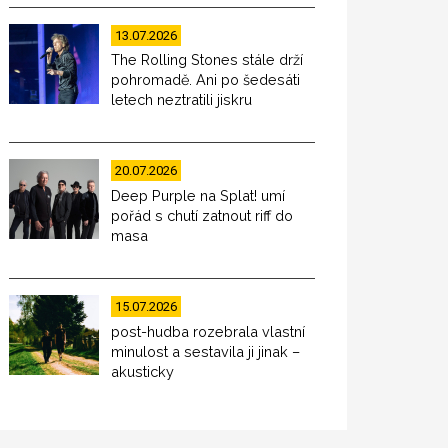
13.07.2026
The Rolling Stones stále drží
pohromadě. Ani po šedesáti
letech neztratili jiskru
20.07.2026
Deep Purple na Splat! umí
pořád s chutí zatnout riff do
masa
15.07.2026
post-hudba rozebrala vlastní
minulost a sestavila ji jinak –
akusticky