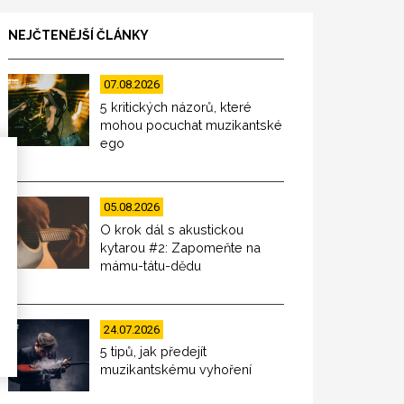
NEJČTENĚJŠÍ ČLÁNKY
07.08.2026
5 kritických názorů, které
mohou pocuchat muzikantské
ego
05.08.2026
O krok dál s akustickou
kytarou #2: Zapomeňte na
mámu-tátu-dědu
24.07.2026
5 tipů, jak předejít
muzikantskému vyhoření