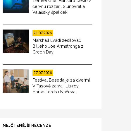
Zemřel Glen Hansard. Ještě v
červnu rozzářil Slunovrat a
Valašský špalíček
21.07.2026
Marshall uvádí zesilovač
Billieho Joe Armstronga z
Green Day
27.07.2026
Festival Beseda je za dveřmi.
V Tasově zahrají Liturgy,
Horse Lords i Načeva
NEJČTENĚJŠÍ RECENZE