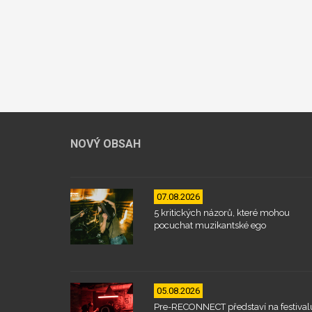
NOVÝ OBSAH
07.08.2026
5 kritických názorů, které mohou
pocuchat muzikantské ego
05.08.2026
Pre-RECONNECT představí na festival