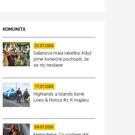
KOMUNITA
22.07.2026
Satanova malá raketka: Když
jsme konečně pochopili, že
se nic nestane
17.07.2026
Highlands a Islands turné
Loes & Honza #1: K majáku
09.07.2026
Nebeztebe: Co pošlem dál