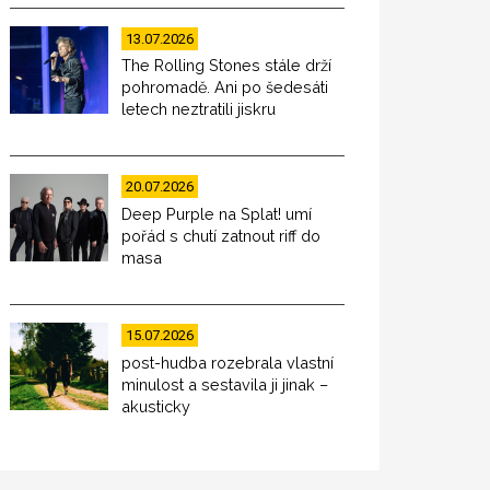
13.07.2026
The Rolling Stones stále drží
pohromadě. Ani po šedesáti
letech neztratili jiskru
20.07.2026
Deep Purple na Splat! umí
pořád s chutí zatnout riff do
masa
15.07.2026
post-hudba rozebrala vlastní
minulost a sestavila ji jinak –
akusticky