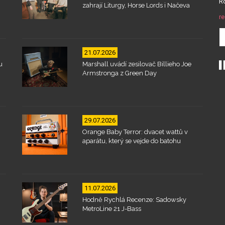
Ro
zahrají Liturgy, Horse Lords i Načeva
re
21.07.2026
u
Marshall uvádí zesilovač Billieho Joe
Armstronga z Green Day
29.07.2026
Orange Baby Terror: dvacet wattů v
aparátu, který se vejde do batohu
11.07.2026
Hodně Rychlá Recenze: Sadowsky
MetroLine 21 J-Bass