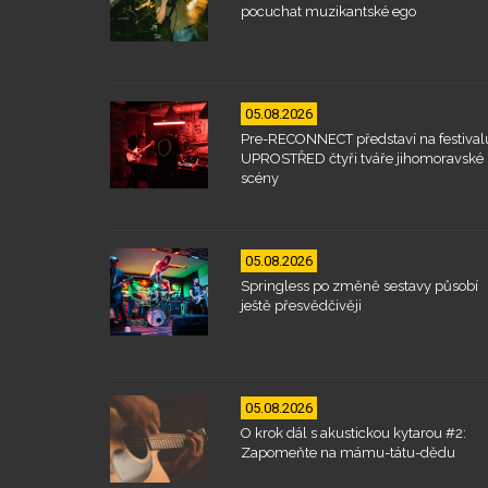
pocuchat muzikantské ego
05.08.2026
Pre-RECONNECT představí na festival
UPROSTŘED čtyři tváře jihomoravské
scény
05.08.2026
Springless po změně sestavy působí
ještě přesvědčivěji
05.08.2026
O krok dál s akustickou kytarou #2:
Zapomeňte na mámu-tátu-dědu