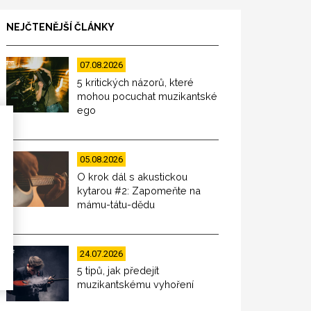
NEJČTENĚJŠÍ ČLÁNKY
07.08.2026
5 kritických názorů, které
mohou pocuchat muzikantské
ego
05.08.2026
O krok dál s akustickou
kytarou #2: Zapomeňte na
mámu-tátu-dědu
24.07.2026
5 tipů, jak předejít
muzikantskému vyhoření