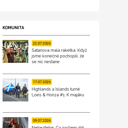
KOMUNITA
22.07.2026
Satanova malá raketka: Když
jsme konečně pochopili, že
se nic nestane
17.07.2026
Highlands a Islands turné
Loes & Honza #1: K majáku
09.07.2026
Nebeztebe: Co pošlem dál