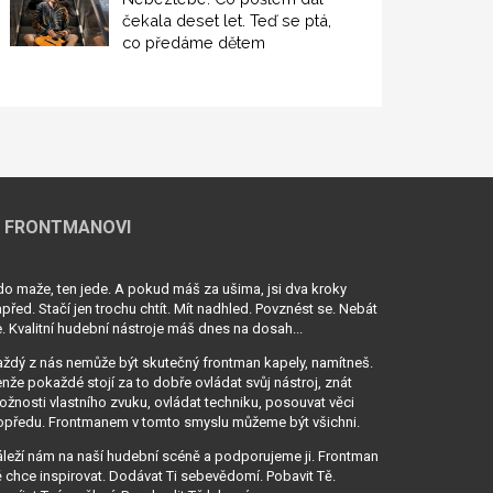
čekala deset let. Teď se ptá,
co předáme dětem
 FRONTMANOVI
o maže, ten jede. A pokud máš za ušima, jsi dva kroky
před. Stačí jen trochu chtít. Mít nadhled. Povznést se. Nebát
. Kvalitní hudební nástroje máš dnes na dosah...
ždý z nás nemůže být skutečný frontman kapely, namítneš.
nže pokaždé stojí za to dobře ovládat svůj nástroj, znát
žnosti vlastního zvuku, ovládat techniku, posouvat věci
opředu. Frontmanem v tomto smyslu můžeme být všichni.
leží nám na naší hudební scéně a podporujeme ji. Frontman
 chce inspirovat. Dodávat Ti sebevědomí. Pobavit Tě.