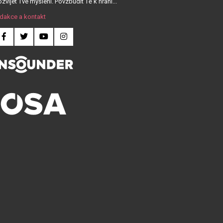
zvíjet Tvé myšlení. Povzbudit Tě k hraní...
dakce a kontakt