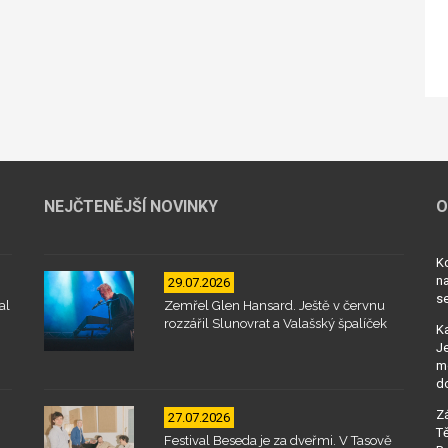
NEJČTENĚJŠÍ NOVINKY
O
Kd
na
29.07.2026
se
al
Zemřel Glen Hansard. Ještě v červnu
rozzářil Slunovrat a Valašský špalíček
Ka
Je
mo
d
Zá
27.07.2026
Tě
Festival Beseda je za dveřmi. V Tasově