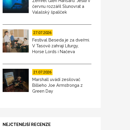
Zemřel Glen Hansard. Ještě v
červnu rozzářil Slunovrat a
Valašský špalíček
27.07.2026
Festival Beseda je za dveřmi.
V Tasově zahrají Liturgy,
Horse Lords i Načeva
21.07.2026
Marshall uvádí zesilovač
Billieho Joe Armstronga z
Green Day
NEJČTENĚJŠÍ RECENZE