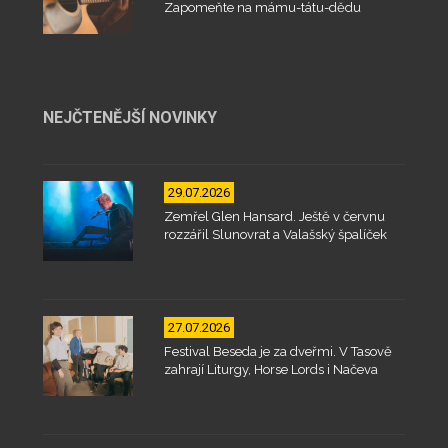
Zapomeňte na mámu-tátu-dědu
NEJČTENĚJŠÍ NOVINKY
29.07.2026
Zemřel Glen Hansard. Ještě v červnu
rozzářil Slunovrat a Valašský špalíček
27.07.2026
Festival Beseda je za dveřmi. V Tasově
zahrají Liturgy, Horse Lords i Načeva