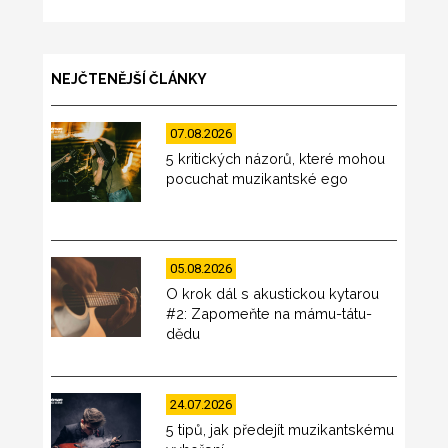
NEJČTENĚJŠÍ ČLÁNKY
07.08.2026
5 kritických názorů, které mohou
pocuchat muzikantské ego
05.08.2026
O krok dál s akustickou kytarou
#2: Zapomeňte na mámu-tátu-
dědu
24.07.2026
5 tipů, jak předejít muzikantskému