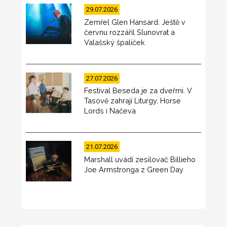
29.07.2026
Zemřel Glen Hansard. Ještě v
červnu rozzářil Slunovrat a
Valašský špalíček
27.07.2026
Festival Beseda je za dveřmi. V
Tasově zahrají Liturgy, Horse
Lords i Načeva
21.07.2026
Marshall uvádí zesilovač Billieho
Joe Armstronga z Green Day