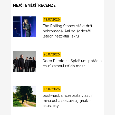
NEJČTENĚJŠÍ RECENZE
13.07.2026
The Rolling Stones stále drží
pohromadě. Ani po šedesáti
letech neztratili jiskru
20.07.2026
Deep Purple na Splat! umí pořád s
chutí zatnout riff do masa
15.07.2026
post-hudba rozebrala vlastní
minulost a sestavila ji jinak –
akusticky