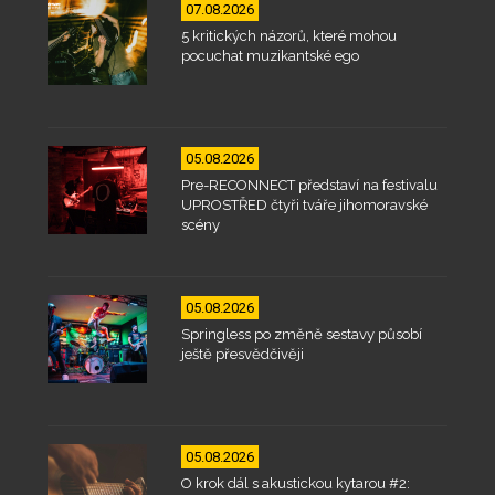
07.08.2026
5 kritických názorů, které mohou
pocuchat muzikantské ego
05.08.2026
Pre-RECONNECT představí na festivalu
UPROSTŘED čtyři tváře jihomoravské
scény
05.08.2026
Springless po změně sestavy působí
ještě přesvědčivěji
05.08.2026
O krok dál s akustickou kytarou #2: