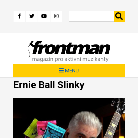
Přejít
k
hlavnímu
obsahu
MENU
Ernie Ball Slinky