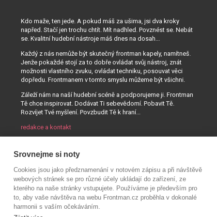
Kdo maže, ten jede. A pokud máš za ušima, jsi dva kroky
napřed. Stačí jen trochu chtít. Mít nadhled. Povznést se. Nebát
se. Kvalitní hudební nástroje máš dnes na dosah...
Každý z nás nemůže být skutečný frontman kapely, namítneš.
Jenže pokaždé stojí za to dobře ovládat svůj nástroj, znát
možnosti vlastního zvuku, ovládat techniku, posouvat věci
dopředu. Frontmanem v tomto smyslu můžeme být všichni.
Záleží nám na naší hudební scéně a podporujeme ji. Frontman
Tě chce inspirovat. Dodávat Ti sebevědomí. Pobavit Tě.
Rozvíjet Tvé myšlení. Povzbudit Tě k hraní...
redakce a kontakt
Srovnejme si noty
Cookies jsou jako předznamenání v notovém zápisu a při návštěvě
webových stránek se pro různé účely ukládají do zařízení, ze
kterého na naše stránky vstupujete. Používáme je především pro
to, aby vaše návštěva na webu Frontman.cz proběhla v dokonalé
harmonii s vaším očekáváním.