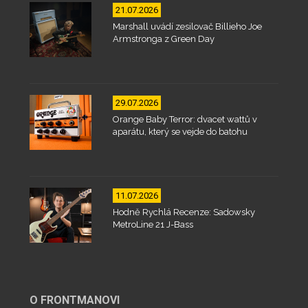
21.07.2026
Marshall uvádí zesilovač Billieho Joe
Armstronga z Green Day
29.07.2026
Orange Baby Terror: dvacet wattů v
aparátu, který se vejde do batohu
11.07.2026
Hodně Rychlá Recenze: Sadowsky
MetroLine 21 J-Bass
O FRONTMANOVI