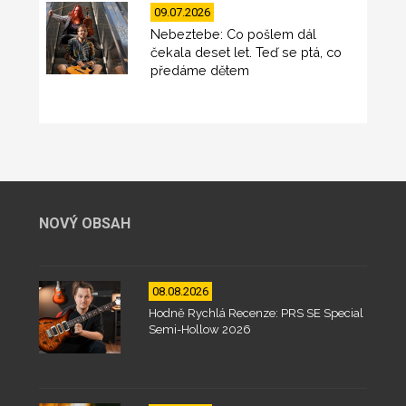
09.07.2026
Nebeztebe: Co pošlem dál
čekala deset let. Teď se ptá, co
předáme dětem
NOVÝ OBSAH
08.08.2026
Hodně Rychlá Recenze: PRS SE Special
Semi-Hollow 2026