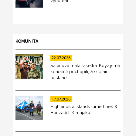
vyhoření
KOMUNITA
22.07.2026
Satanova malá raketka: Když jsme
konečně pochopili, že se nic
nestane
17.07.2026
Highlands a Islands turné Loes &
Honza #1: K majáku