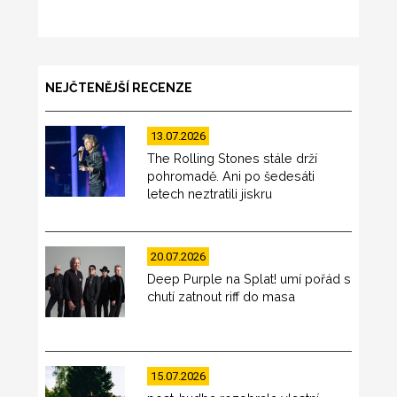
NEJČTENĚJŠÍ RECENZE
13.07.2026
The Rolling Stones stále drží
pohromadě. Ani po šedesáti
letech neztratili jiskru
20.07.2026
Deep Purple na Splat! umí pořád s
chutí zatnout riff do masa
15.07.2026