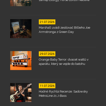
21.07.2026
Marshall uvádí zesilovač Billieho Joe
Armstronga z Green Day
29.07.2026
Orange Baby Terror: dvacet wattů v
aparátu, který se vejde do batohu
11.07.2026
Hodně Rychlá Recenze: Sadowsky
MetroLine 21 J-Bass