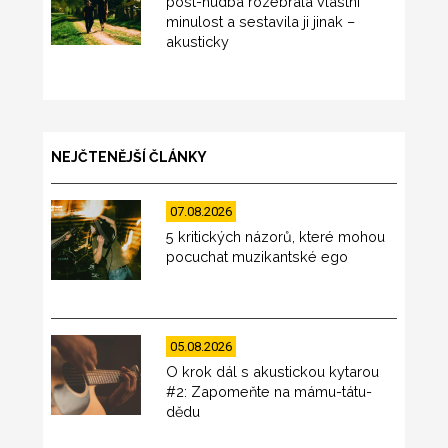
post-hudba rozebrala vlastní
minulost a sestavila ji jinak –
akusticky
NEJČTENĚJŠÍ ČLÁNKY
07.08.2026
5 kritických názorů, které mohou
pocuchat muzikantské ego
05.08.2026
O krok dál s akustickou kytarou
#2: Zapomeňte na mámu-tátu-
dědu