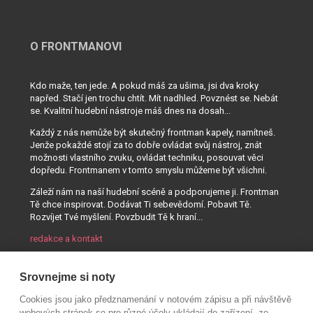
O FRONTMANOVI
Kdo maže, ten jede. A pokud máš za ušima, jsi dva kroky
napřed. Stačí jen trochu chtít. Mít nadhled. Povznést se. Nebát
se. Kvalitní hudební nástroje máš dnes na dosah...
Každý z nás nemůže být skutečný frontman kapely, namítneš.
Jenže pokaždé stojí za to dobře ovládat svůj nástroj, znát
možnosti vlastního zvuku, ovládat techniku, posouvat věci
dopředu. Frontmanem v tomto smyslu můžeme být všichni.
Záleží nám na naší hudební scéně a podporujeme ji. Frontman
Tě chce inspirovat. Dodávat Ti sebevědomí. Pobavit Tě.
Rozvíjet Tvé myšlení. Povzbudit Tě k hraní...
redakce a kontakt
Srovnejme si noty
Cookies jsou jako předznamenání v notovém zápisu a při návštěvě
webových stránek se pro různé účely ukládají do zařízení, ze