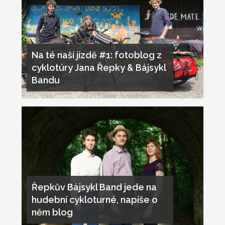
Na té naší jízdě #1: fotoblog z
cyklotúry Jana Řepky & Bájsykl
Bandu
Řepkův Bájsykl Band jede na
hudební cykloturné, napíše o
něm blog