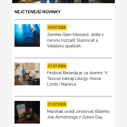
NEJČTENĚJŠÍ NOVINKY
29.07.2026
Zemřel Glen Hansard. Ještě v
červnu rozzářil Slunovrat a
Valašský špalíček
27.07.2026
Festival Beseda je za dveřmi. V
Tasově zahrají Liturgy, Horse
Lords i Načeva
21.07.2026
Marshall uvádí zesilovač Billieho
Joe Armstronga z Green Day