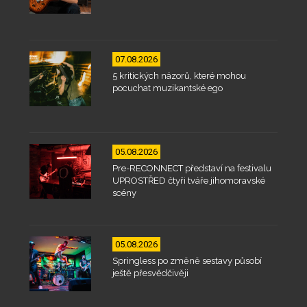
07.08.2026
5 kritických názorů, které mohou
pocuchat muzikantské ego
05.08.2026
Pre-RECONNECT představí na festivalu
UPROSTŘED čtyři tváře jihomoravské
scény
05.08.2026
Springless po změně sestavy působí
ještě přesvědčivěji