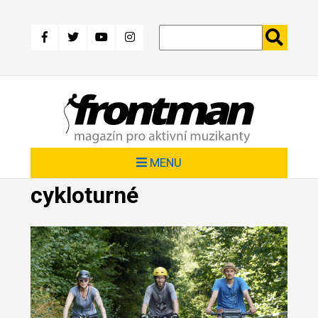
Přejít
k
hlavnímu
obsahu
MENU
cykloturné