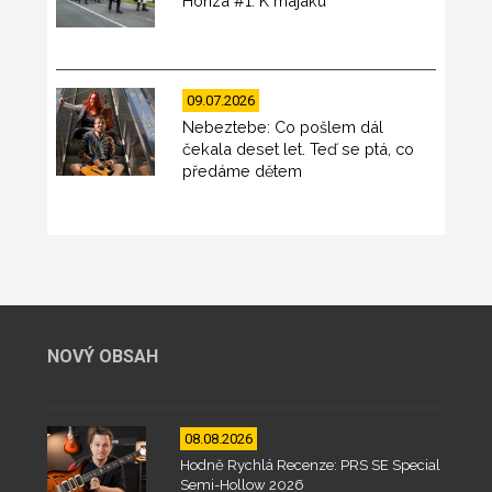
Honza #1: K majáku
09.07.2026
Nebeztebe: Co pošlem dál
čekala deset let. Teď se ptá, co
předáme dětem
NOVÝ OBSAH
08.08.2026
Hodně Rychlá Recenze: PRS SE Special
Semi-Hollow 2026