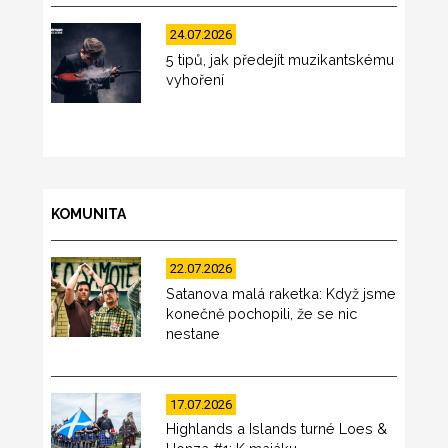
24.07.2026
5 tipů, jak předejít muzikantskému
vyhoření
KOMUNITA
22.07.2026
Satanova malá raketka: Když jsme
konečně pochopili, že se nic
nestane
17.07.2026
Highlands a Islands turné Loes &