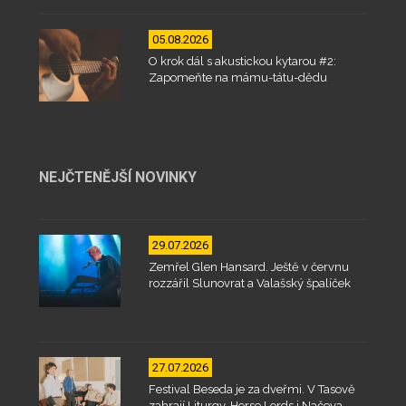
05.08.2026
O krok dál s akustickou kytarou #2:
Zapomeňte na mámu-tátu-dědu
NEJČTENĚJŠÍ NOVINKY
29.07.2026
Zemřel Glen Hansard. Ještě v červnu
rozzářil Slunovrat a Valašský špalíček
27.07.2026
Festival Beseda je za dveřmi. V Tasově
zahrají Liturgy, Horse Lords i Načeva