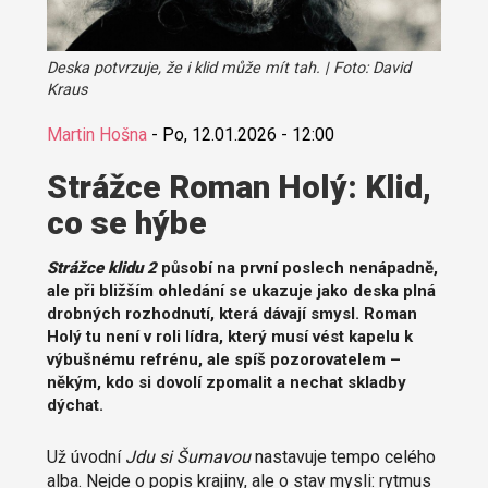
Deska potvrzuje, že i klid může mít tah. | Foto: David
Kraus
Martin Hošna
-
Po, 12.01.2026 - 12:00
Strážce Roman Holý: Klid,
co se hýbe
Strážce klidu 2
působí na první poslech nenápadně,
ale při bližším ohledání se ukazuje jako deska plná
drobných rozhodnutí, která dávají smysl. Roman
Holý tu není v roli lídra, který musí vést kapelu k
výbušnému refrénu, ale spíš pozorovatelem –
někým, kdo si dovolí zpomalit a nechat skladby
dýchat.
Už úvodní
Jdu si Šumavou
nastavuje tempo celého
alba. Nejde o popis krajiny, ale o stav mysli: rytmus