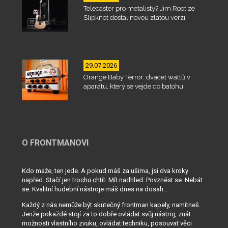
Telecaster pro metalisty? Jim Root ze
Slipknot dostal novou zlatou verzi
29.07.2026
Orange Baby Terror: dvacet wattů v
aparátu, který se vejde do batohu
O FRONTMANOVI
Kdo maže, ten jede. A pokud máš za ušima, jsi dva kroky
napřed. Stačí jen trochu chtít. Mít nadhled. Povznést se. Nebát
se. Kvalitní hudební nástroje máš dnes na dosah...
Každý z nás nemůže být skutečný frontman kapely, namítneš.
Jenže pokaždé stojí za to dobře ovládat svůj nástroj, znát
možnosti vlastního zvuku, ovládat techniku, posouvat věci