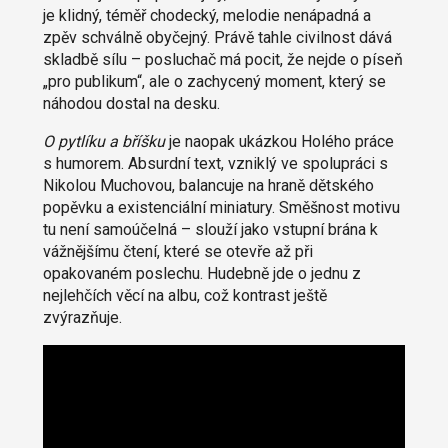
je klidný, téměř chodecký, melodie nenápadná a
zpěv schválně obyčejný. Právě tahle civilnost dává
skladbě sílu – posluchač má pocit, že nejde o píseň
„pro publikum“, ale o zachycený moment, který se
náhodou dostal na desku.
O pytlíku a bříšku
je naopak ukázkou Holého práce
s humorem. Absurdní text, vzniklý ve spolupráci s
Nikolou Muchovou, balancuje na hraně dětského
popěvku a existenciální miniatury. Směšnost motivu
tu není samoúčelná – slouží jako vstupní brána k
vážnějšímu čtení, které se otevře až při
opakovaném poslechu. Hudebně jde o jednu z
nejlehčích věcí na albu, což kontrast ještě
zvýrazňuje.