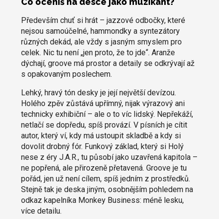
Co oceníš na desce jako muzikant?
Především chuť si hrát – jazzové odbočky, které
nejsou samoúčelné, hammondky a syntezátory
různých dekád, ale vždy s jasným smyslem pro
celek. Nic tu není „jen proto, že to jde“. Aranže
dýchají, groove má prostor a detaily se odkrývají až
s opakovaným poslechem.
Lehký, hravý tón desky je její největší devízou.
Holého zpěv zůstává upřímný, nijak výrazový ani
technicky exhibiční – ale o to víc lidský. Nepřekáží,
netlačí se dopředu, spíš provází. V písních je cítit
autor, který ví, kdy má ustoupit skladbě a kdy si
dovolit drobný fór. Funkový základ, který si Holý
nese z éry J.A.R., tu působí jako uzavřená kapitola –
ne popřená, ale přirozeně přetavená. Groove je tu
pořád, jen už není cílem, spíš jedním z prostředků.
Stejně tak je deska jiným, osobnějším pohledem na
odkaz kapelníka Monkey Business: méně lesku,
více detailu.