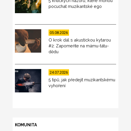
5 kritických názorů, které mohou
pocuchat muzikantské ego
05.08.2026
O krok dál s akustickou kytarou
#2: Zapomeňte na mámu-tátu-
dědu
24.07.2026
5 tipů, jak předejít muzikantskému
vyhoření
KOMUNITA