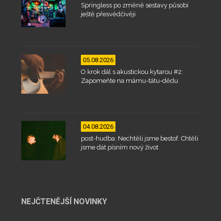
Springless po změně sestavy působí
ještě přesvědčivěji
05.08.2026
O krok dál s akustickou kytarou #2:
Zapomeňte na mámu-tátu-dědu
04.08.2026
post-hudba: Nechtěli jsme bestof. Chtěli
jsme dát písním nový život
NEJČTENĚJŠÍ NOVINKY