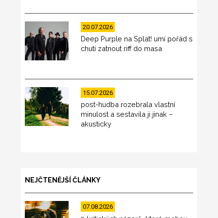
20.07.2026
Deep Purple na Splat! umí pořád s
chutí zatnout riff do masa
15.07.2026
post-hudba rozebrala vlastní
minulost a sestavila ji jinak –
akusticky
NEJČTENĚJŠÍ ČLÁNKY
07.08.2026