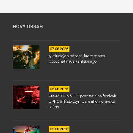
NOVÝ OBSAH
07.08.2026
5 kritických názorů, které mohou
pocuchat muzikantské ego
05.08.2026
Pre-RECONNECT představí na festivalu
UPROSTŘED čtyři tváře jihomoravské
scény
05.08.2026