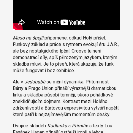
Maso na špejli
připomene, odkud Holý přišel.
Funkový základ a práce s rytmem evokují éru J.A.R.,
ale bez nostalgického lpění. Groove tu není
demonstrací síly, spíš přirozeným jazykem, kterým
skladba mluví. Je to píseň, která ukazuje, že funk
může fungovat i bez exhibice.
Ale v
Jedubabě
se mění dynamika. Přítomnost
Bárty a Prago Union přináší výraznější dramatickou
linku a skladba působí temněji, skoro pohádkově
zneklidňujícím dojmem. Kontrast mezi Holého
zdrženlivostí a Bártovou expresivitou vytváří napětí,
které patří k nejzajímavějším momentům desky.
Dvojice skladeb
Kudlanka
a
Primitiv
s texty Lou
Fanánek Hagen přináší ostřejší ironii a lehce