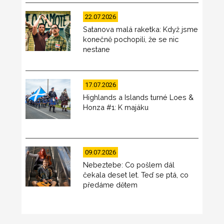
22.07.2026
Satanova malá raketka: Když jsme
konečně pochopili, že se nic
nestane
17.07.2026
Highlands a Islands turné Loes &
Honza #1: K majáku
09.07.2026
Nebeztebe: Co pošlem dál
čekala deset let. Teď se ptá, co
předáme dětem