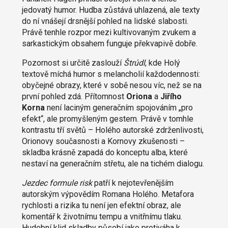
jedovatý humor. Hudba zůstává uhlazená, ale texty
do ní vnášejí drsnější pohled na lidské slabosti.
Právě tenhle rozpor mezi kultivovaným zvukem a
sarkastickým obsahem funguje překvapivě dobře.
Pozornost si určitě zaslouží
Štrúdl
, kde Holý
textově míchá humor s melancholií každodennosti:
obyčejné obrazy, které v sobě nesou víc, než se na
první pohled zdá. Přítomnost
Orion
a
a
Jiřího
Korna
není laciným generačním spojováním „pro
efekt“, ale promyšleným gestem. Právě v tomhle
kontrastu tří světů – Holého autorské zdrženlivosti,
Orionovy současnosti a Kornovy zkušenosti –
skladba krásně zapadá do konceptu alba, které
nestaví na generačním střetu, ale na tichém dialogu.
Jezdec formule risk
patří k nejotevřenějším
autorským výpovědím Romana Holého. Metafora
rychlosti a rizika tu není jen efektní obraz, ale
komentář k životnímu tempu a vnitřnímu tlaku.
Hudební klid skladby působí jako protiváha k