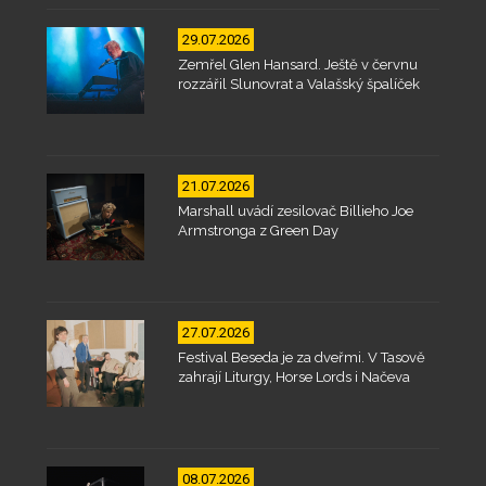
29.07.2026
Zemřel Glen Hansard. Ještě v červnu
rozzářil Slunovrat a Valašský špalíček
21.07.2026
Marshall uvádí zesilovač Billieho Joe
Armstronga z Green Day
27.07.2026
Festival Beseda je za dveřmi. V Tasově
zahrají Liturgy, Horse Lords i Načeva
08.07.2026