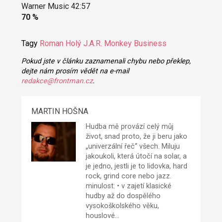
Warner Music 42:57
70 %
Tagy
Roman Holý
J.A.R.
Monkey Business
Pokud jste v článku zaznamenali chybu nebo překlep,
dejte nám prosím vědět na e-mail
redakce@frontman.cz
.
MARTIN HOŠNA
Hudba mě provází celý můj
život, snad proto, že ji beru jako
„univerzální řeč“ všech. Miluju
jakoukoli, která útočí na solar, a
je jedno, jestli je to lidovka, hard
rock, grind core nebo jazz.
minulost: • v zajetí klasické
hudby až do dospělého
vysokoškolského věku,
houslové…