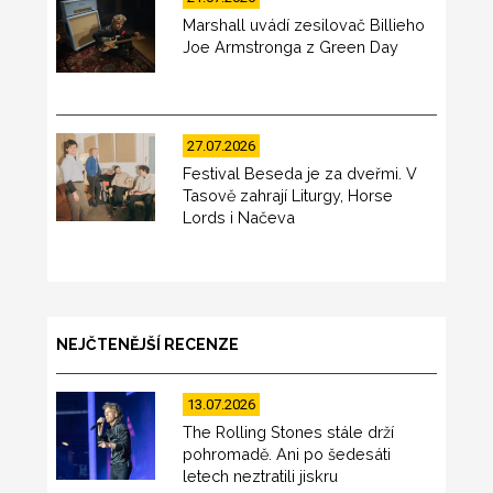
Marshall uvádí zesilovač Billieho
Joe Armstronga z Green Day
27.07.2026
Festival Beseda je za dveřmi. V
Tasově zahrají Liturgy, Horse
Lords i Načeva
NEJČTENĚJŠÍ RECENZE
13.07.2026
The Rolling Stones stále drží
pohromadě. Ani po šedesáti
letech neztratili jiskru