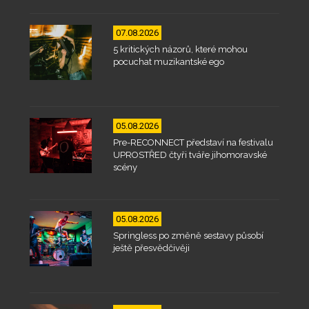
07.08.2026
5 kritických názorů, které mohou
pocuchat muzikantské ego
05.08.2026
Pre-RECONNECT představí na festivalu
UPROSTŘED čtyři tváře jihomoravské
scény
05.08.2026
Springless po změně sestavy působí
ještě přesvědčivěji