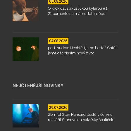
05.08.2026
O krok dál s akustickou kytarou #2:
Zapomeňte na mámu-tátu-dědu
04.08.2026
post-hudba: Nechtěli jsme bestof. Chtěli
jsme dát písním nový život
NEJČTENĚJŠÍ NOVINKY
29.07.2026
Zemřel Glen Hansard. Ještě v červnu
rozzářil Slunovrat a Valašský špalíček