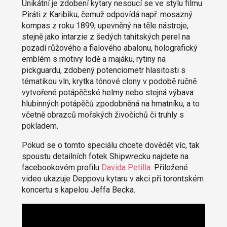
Unikátní je zdobení kytary nesoucí se ve stylu filmu
Piráti z Karibiku, čemuž odpovídá např. mosazný
kompas z roku 1899, upevněný na těle nástroje,
stejně jako intarzie z šedých tahitských perel na
pozadí růžového a fialového abalonu, holografický
emblém s motivy lodě a majáku, rytiny na
pickguardu, zdobený potenciometr hlasitosti s
tématikou vln, krytka tónové clony v podobě ručně
vytvořené potápěčské helmy nebo stejná výbava
hlubinných potápěčů zpodobněná na hmatníku, a to
včetně obrazců mořských živočichů či truhly s
pokladem.
Pokud se o tomto speciálu chcete dovědět víc, tak
spoustu detailních fotek Shipwrecku najdete na
facebookovém profilu
Davida Petilla
. Přiložené
video ukazuje Deppovu kytaru v akci při torontském
koncertu s kapelou Jeffa Becka.