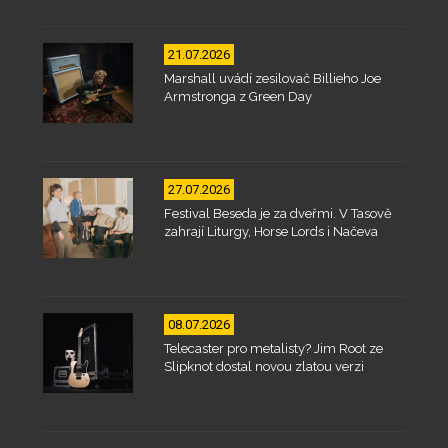
21.07.2026
Marshall uvádí zesilovač Billieho Joe
Armstronga z Green Day
27.07.2026
Festival Beseda je za dveřmi. V Tasově
zahrají Liturgy, Horse Lords i Načeva
08.07.2026
Telecaster pro metalisty? Jim Root ze
Slipknot dostal novou zlatou verzi