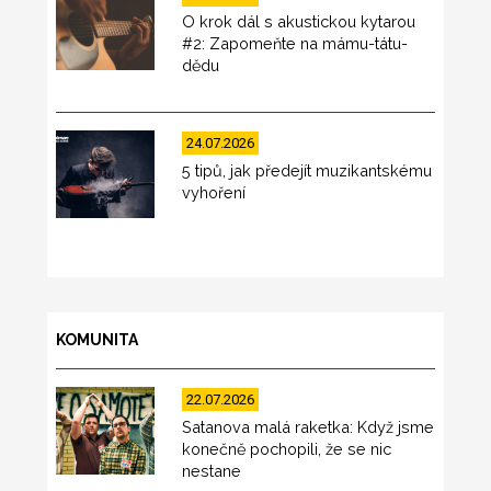
O krok dál s akustickou kytarou
#2: Zapomeňte na mámu-tátu-
dědu
24.07.2026
5 tipů, jak předejít muzikantskému
vyhoření
KOMUNITA
22.07.2026
Satanova malá raketka: Když jsme
konečně pochopili, že se nic
nestane