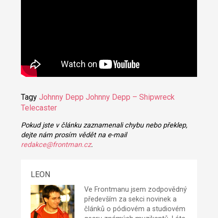
Tagy
Johnny Depp
Johnny Depp – Shipwreck
Telecaster
Pokud jste v článku zaznamenali chybu nebo překlep,
dejte nám prosím vědět na e-mail
redakce@frontman.cz
.
LEON
Ve Frontmanu jsem zodpovědný
především za sekci novinek a
článků o pódiovém a studiovém