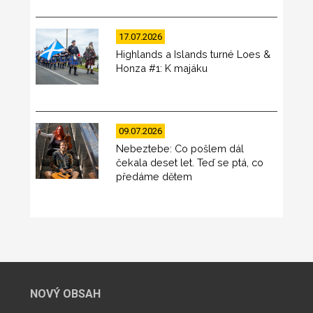
17.07.2026
Highlands a Islands turné Loes &
Honza #1: K majáku
09.07.2026
Nebeztebe: Co pošlem dál
čekala deset let. Teď se ptá, co
předáme dětem
NOVÝ OBSAH