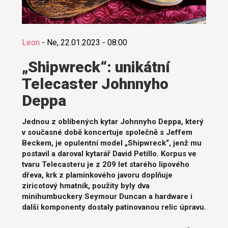
Leon
-
Ne, 22.01.2023 - 08:00
„Shipwreck“: unikátní
Telecaster Johnnyho
Deppa
Jednou z oblíbených kytar Johnnyho Deppa, který
v současné době koncertuje společně s Jeffem
Beckem, je opulentní model „Shipwreck“, jenž mu
postavil a daroval kytarář David Petillo. Korpus ve
tvaru Telecasteru je z 209 let starého lipového
dřeva, krk z plamínkového javoru doplňuje
ziricotový hmatník, použity byly dva
minihumbuckery Seymour Duncan a hardware i
další komponenty dostaly patinovanou relic úpravu.