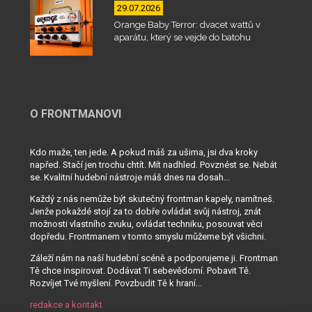
29.07.2026
Orange Baby Terror: dvacet wattů v
aparátu, který se vejde do batohu
O FRONTMANOVI
Kdo maže, ten jede. A pokud máš za ušima, jsi dva kroky
napřed. Stačí jen trochu chtít. Mít nadhled. Povznést se. Nebát
se. Kvalitní hudební nástroje máš dnes na dosah...
Každý z nás nemůže být skutečný frontman kapely, namítneš.
Jenže pokaždé stojí za to dobře ovládat svůj nástroj, znát
možnosti vlastního zvuku, ovládat techniku, posouvat věci
dopředu. Frontmanem v tomto smyslu můžeme být všichni.
Záleží nám na naší hudební scéně a podporujeme ji. Frontman
Tě chce inspirovat. Dodávat Ti sebevědomí. Pobavit Tě.
Rozvíjet Tvé myšlení. Povzbudit Tě k hraní...
redakce a kontakt