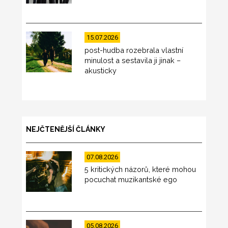
15.07.2026
post-hudba rozebrala vlastní
minulost a sestavila ji jinak –
akusticky
NEJČTENĚJŠÍ ČLÁNKY
07.08.2026
5 kritických názorů, které mohou
pocuchat muzikantské ego
05.08.2026