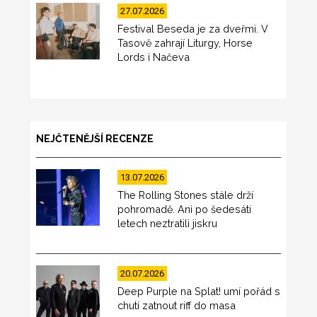
27.07.2026
Festival Beseda je za dveřmi. V
Tasově zahrají Liturgy, Horse
Lords i Načeva
NEJČTENĚJŠÍ RECENZE
13.07.2026
The Rolling Stones stále drží
pohromadě. Ani po šedesáti
letech neztratili jiskru
20.07.2026
Deep Purple na Splat! umí pořád s
chutí zatnout riff do masa