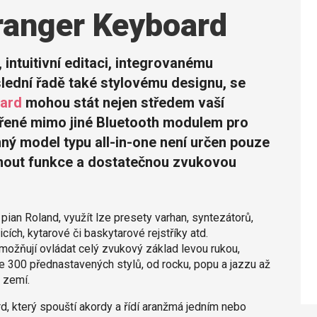
ranger Keyboard
intuitivní editaci, integrovanému
ední řadě také stylovému designu, se
oard
mohou stát nejen středem vaší
pořené mimo jiné Bluetooth modulem pro
ný model typu all-in-one není určen pouze
ídnout funkce a dostatečnou zvukovou
pian Roland, využít lze presety varhan, syntezátorů,
cích, kytarové či baskytarové rejstříky atd.
žňují ovládat celý zvukový základ levou rukou,
je 300 přednastavených stylů, od rocku, popu a jazzu až
h zemí.
d, který spouští akordy a řídí aranžmá jedním nebo