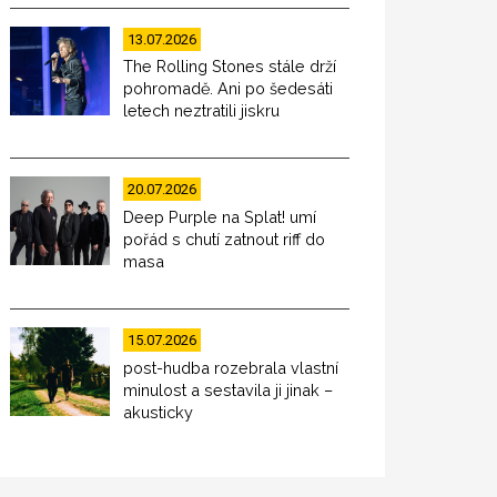
13.07.2026
The Rolling Stones stále drží
pohromadě. Ani po šedesáti
letech neztratili jiskru
20.07.2026
Deep Purple na Splat! umí
pořád s chutí zatnout riff do
masa
15.07.2026
post-hudba rozebrala vlastní
minulost a sestavila ji jinak –
akusticky