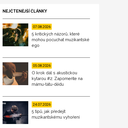
NEJČTENĚJŠÍ ČLÁNKY
07.08.2026
5 kritických názorů, které
mohou pocuchat muzikantské
ego
05.08.2026
O krok dál s akustickou
kytarou #2: Zapomeňte na
mámu-tátu-dědu
24.07.2026
5 tipů, jak předejít
muzikantskému vyhoření