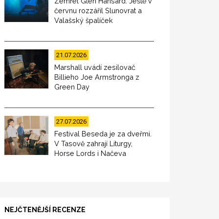
Zemřel Glen Hansard. Ještě v
červnu rozzářil Slunovrat a
Valašský špalíček
21.07.2026
Marshall uvádí zesilovač
Billieho Joe Armstronga z
Green Day
27.07.2026
Festival Beseda je za dveřmi.
V Tasově zahrají Liturgy,
Horse Lords i Načeva
NEJČTENĚJŠÍ RECENZE