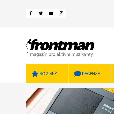
Přejít
k
hlavnímu
obsahu
NOVINKY
RECENZE