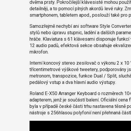
dvěma prsty. Pokročilejší klávesisté mohou použí
detailněji, a to pomocí plných akordů levé ruky. Z
smartphonem, tabletem apod., poslouží také pro př
Samozřejmě nechybí ani software Style Converter 
stylů nebo úpravu stupnic, ladění a dalších para
hráče. Klaviatura s 61 klávesami disponuje funkcí ve
12 audio padů, efektová sekce obsahuje ekvalizer
mikrofon.
Interní koncový stereo zesilovač o výkonu 2 x 10
třícentimetrové výškové tweetery, podporovány j
metronom, transpozice, funkce Dual / Split, sluch
pedálový vstup a dva hlavní audio výstupy.
Roland E-X50 Arranger Keyboard o rozměrech 104
adapterem, jenž je součástí balení. Oficiální cena
byla v případě české části trhu nastavena těsně
nástroje s 256hlasou polyfonií není přehnaná část