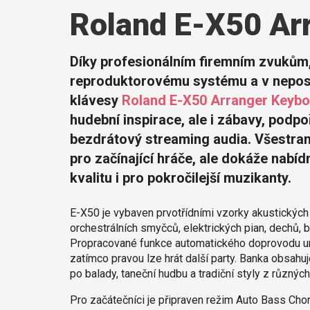
Roland E-X50 Ar
Díky profesionálním firemním zvukům, 
reproduktorovému systému a v neposl
klávesy
Roland E-X50 Arranger Keyb
hudební inspirace, ale i zábavy, pod
bezdrátový streaming audia. Všestran
pro začínající hráče, ale dokáže nab
kvalitu i pro pokročilejší muzikanty.
E-X50 je vybaven prvotřídními vzorky akustických 
orchestrálních smyčců, elektrických pian, dechů, bi
Propracované funkce automatického doprovodu umo
zatímco pravou lze hrát další party. Banka obsahu
po balady, taneční hudbu a tradiční styly z různýc
Pro začátečníci je připraven režim Auto Bass Chor