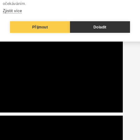
očekáváním.
Zjistit více
Přijmout
Doladit