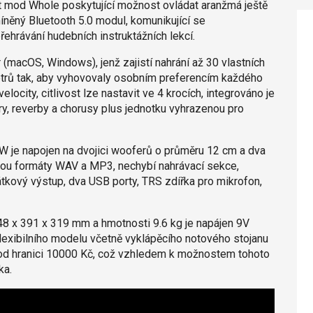
t mod Whole poskytující možnost ovládat aranžmá ještě
míněný Bluetooth 5.0 modul, komunikující se
ehrávání hudebních instruktážních lekcí.
(macOS, Windows), jenž zajistí nahrání až 30 vlastních
metrů tak, aby vyhovovaly osobním preferencím každého
locity, citlivost lze nastavit ve 4 krocích, integrováno je
y, reverby a chorusy plus jednotku vyhrazenou pro
 W je napojen na dvojici wooferů o průměru 12 cm a dva
sou formáty WAV a MP3, nechybí nahrávací sekce,
átkový výstup, dva USB porty, TRS zdířka pro mikrofon,
8 x 391 x 319 mm a hmotnosti 9.6 kg je napájen 9V
 flexibilního modelu včetně vyklápěcího notového stojanu
 pod hranici 10000 Kč, což vzhledem k možnostem tohoto
ka.