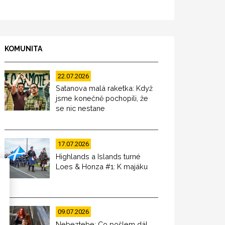
KOMUNITA
22.07.2026
Satanova malá raketka: Když
jsme konečně pochopili, že
se nic nestane
17.07.2026
Highlands a Islands turné
Loes & Honza #1: K majáku
09.07.2026
Nebeztebe: Co pošlem dál