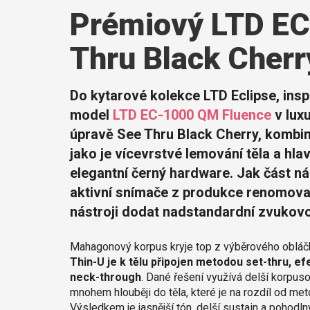
Prémiový LTD E
Thru Black Cherr
Do kytarové kolekce LTD Eclipse, insp
model
LTD EC-1000 QM Fluence
v lux
úpravě See Thru Black Cherry, kombin
jako je vícevrstvé lemování těla a hla
elegantní černý hardware. Jak část ná
aktivní snímače z produkce renomova
nástroji dodat nadstandardní zvukovou 
Mahagonový korpus kryje top z výběrového obláč
Thin-U je k tělu připojen metodou set-thru, ef
neck-through
. Dané řešení využívá delší korpus
mnohem hlouběji do těla, které je na rozdíl od 
Výsledkem je jasnější tón, delší sustain a pohod