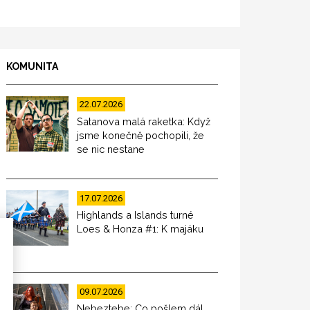
KOMUNITA
22.07.2026
Satanova malá raketka: Když
jsme konečně pochopili, že
se nic nestane
17.07.2026
Highlands a Islands turné
Loes & Honza #1: K majáku
09.07.2026
Nebeztebe: Co pošlem dál