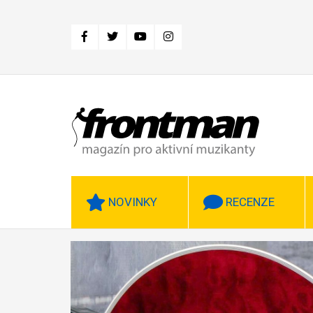
Přejít
k
hlavnímu
obsahu
NOVINKY
RECENZE