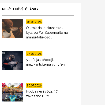
NEJČTENĚJŠÍ ČLÁNKY
05.08.2026
O krok dál s akustickou
kytarou #2: Zapomeňte na
mámu-tátu-dědu
24.07.2026
5 tipů, jak předejít
muzikantskému vyhoření
30.07.2026
Hudba není věda #7:
zakázané BPM