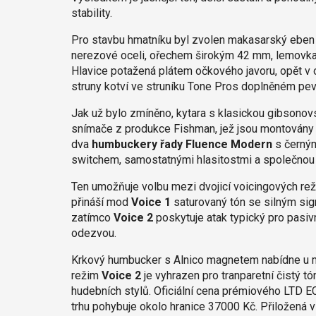
stability.
Pro stavbu hmatníku byl zvolen makasarský eben
nerezové oceli, ořechem širokým 42 mm, lemovkami
Hlavice potažená plátem očkového javoru, opět v 
struny kotví ve struníku Tone Pros doplněném pe
Jak už bylo zmíněno, kytara s klasickou gibsonov
snímače z produkce Fishman, jež jsou montovány 
dva
humbuckery řady Fluence Modern
s černým
switchem, samostatnými hlasitostmi a společnou
Ten umožňuje volbu mezi dvojicí voicingových r
přináší mod
Voice 1
saturovaný tón se silným sig
zatímco
Voice 2
poskytuje atak typický pro pasi
odezvou.
Krkový humbucker s Alnico magnetem nabídne u
režim
Voice 2
je vyhrazen pro tranparetní čistý t
hudebních stylů. Oficiální cena prémiového LTD
trhu pohybuje okolo hranice 37000 Kč. Přiložená v