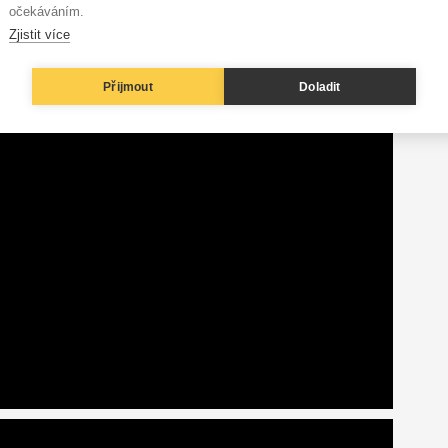
očekáváním.
Zjistit více
Přijmout
Doladit