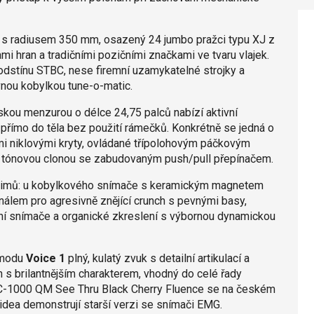
 s radiusem 350 mm, osazený 24 jumbo pražci typu XJ z
 hran a tradičními pozičními značkami ve tvaru vlajek.
odstínu STBC, nese firemní uzamykatelné strojky a
vnou kobylkou tune-o-matic.
skou menzurou o délce 24,75 palců nabízí aktivní
přímo do těla bez použití rámečků. Konkrétně se jedná o
i niklovými kryty, ovládané třípolohovým páčkovým
 tónovou clonou se zabudovaným push/pull přepínačem.
ežimů: u kobylkového snímače s keramickým magnetem
nálem pro agresivně znějící crunch s pevnými basy,
vní snímače a organické zkreslení s výbornou dynamickou
 modu
Voice 1
plný, kulatý zvuk s detailní artikulací a
ón s brilantnějším charakterem, vhodný do celé řady
 EC-1000 QM See Thru Black Cherry Fluence se na českém
idea demonstrují starší verzi se snímači EMG.