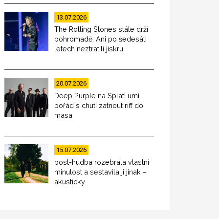
13.07.2026
The Rolling Stones stále drží
pohromadě. Ani po šedesáti
letech neztratili jiskru
20.07.2026
Deep Purple na Splat! umí
pořád s chutí zatnout riff do
masa
15.07.2026
post-hudba rozebrala vlastní
minulost a sestavila ji jinak –
akusticky