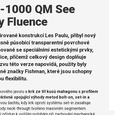
C-1000 QM See
y Fluence
irované konstrukcí Les Paulu, přibyl nový
usně působící transparentní povrchové
ované se speciálními estetickými prvky,
vice, přičemž celkový design doplňuje
zvu této verze napovídá, použity byly
né značky Fishman, které jsou schopny
flexibilitu.
kového javoru a
krk ze tří kusů mahagonu s profilem
ektivně spojující výhody metod bolt-on, set-in a
ovou šachtu, kdy krk oproti systému set-in zasahuje
metody neck-through tvořeno masivním segmentem.
lný přístup k vyšším polohám při zachování mechanické