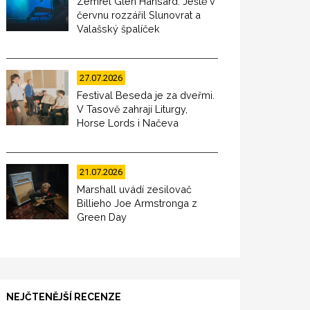
Zemřel Glen Hansard. Ještě v
červnu rozzářil Slunovrat a
Valašský špalíček
27.07.2026
Festival Beseda je za dveřmi.
V Tasově zahrají Liturgy,
Horse Lords i Načeva
21.07.2026
Marshall uvádí zesilovač
Billieho Joe Armstronga z
Green Day
NEJČTENĚJŠÍ RECENZE