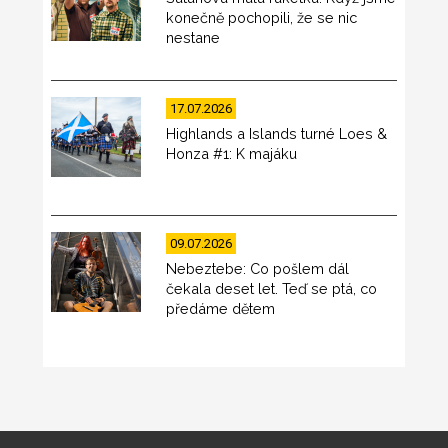
konečně pochopili, že se nic
nestane
17.07.2026
Highlands a Islands turné Loes &
Honza #1: K majáku
09.07.2026
Nebeztebe: Co pošlem dál
čekala deset let. Teď se ptá, co
předáme dětem