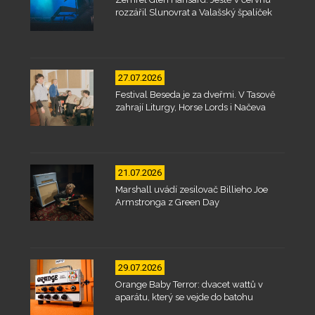
rozzářil Slunovrat a Valašský špalíček
27.07.2026
Festival Beseda je za dveřmi. V Tasově
zahrají Liturgy, Horse Lords i Načeva
21.07.2026
Marshall uvádí zesilovač Billieho Joe
Armstronga z Green Day
29.07.2026
Orange Baby Terror: dvacet wattů v
aparátu, který se vejde do batohu