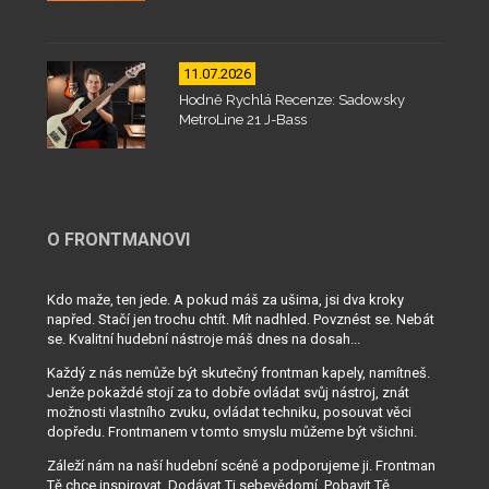
11.07.2026
Hodně Rychlá Recenze: Sadowsky
MetroLine 21 J-Bass
O FRONTMANOVI
Kdo maže, ten jede. A pokud máš za ušima, jsi dva kroky
napřed. Stačí jen trochu chtít. Mít nadhled. Povznést se. Nebát
se. Kvalitní hudební nástroje máš dnes na dosah...
Každý z nás nemůže být skutečný frontman kapely, namítneš.
Jenže pokaždé stojí za to dobře ovládat svůj nástroj, znát
možnosti vlastního zvuku, ovládat techniku, posouvat věci
dopředu. Frontmanem v tomto smyslu můžeme být všichni.
Záleží nám na naší hudební scéně a podporujeme ji. Frontman
Tě chce inspirovat. Dodávat Ti sebevědomí. Pobavit Tě.