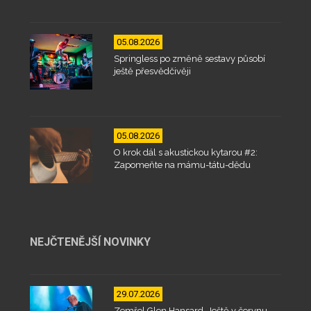
05.08.2026
Springless po změně sestavy působí
ještě přesvědčivěji
05.08.2026
O krok dál s akustickou kytarou #2:
Zapomeňte na mámu-tátu-dědu
NEJČTENĚJŠÍ NOVINKY
29.07.2026
Zemřel Glen Hansard. Ještě v červnu