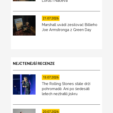
Lords i Načeva
21.07.2026
Marshall uvádí zesilovač Billieho
Joe Armstronga z Green Day
NEJČTENĚJŠÍ RECENZE
13.07.2026
The Rolling Stones stále drží
pohromadě. Ani po šedesáti
letech neztratili jiskru
20.07.2026