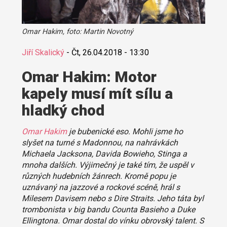
Omar Hakim, foto: Martin Novotný
Jiří Skalický
-
Čt, 26.04.2018 - 13:30
Omar Hakim: Motor
kapely musí mít sílu a
hladký chod
Omar Hakim
je bubenické eso. Mohli jsme ho
slyšet na turné s Madonnou, na nahrávkách
Michaela Jacksona, Davida Bowieho, Stinga a
mnoha dalších. Výjimečný je také tím, že uspěl v
různých hudebních žánrech. Kromě popu je
uznávaný na jazzové a rockové scéně, hrál s
Milesem Davisem nebo s Dire Straits. Jeho táta byl
trombonista v big bandu Counta Basieho a Duke
Ellingtona. Omar dostal do vínku obrovský talent. S