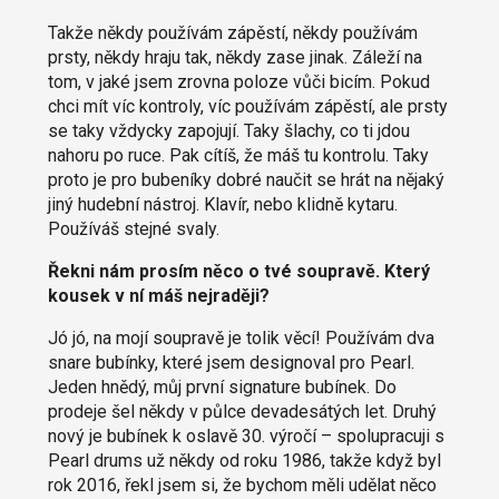
Takže někdy používám zápěstí, někdy používám
prsty, někdy hraju tak, někdy zase jinak. Záleží na
tom, v jaké jsem zrovna poloze vůči bicím. Pokud
chci mít víc kontroly, víc používám zápěstí, ale prsty
se taky vždycky zapojují. Taky šlachy, co ti jdou
nahoru po ruce. Pak cítíš, že máš tu kontrolu. Taky
proto je pro bubeníky dobré naučit se hrát na nějaký
jiný hudební nástroj. Klavír, nebo klidně kytaru.
Používáš stejné svaly.
Řekni nám prosím něco o tvé soupravě. Který
kousek v ní máš nejraději?
Jó jó, na mojí soupravě je tolik věcí! Používám dva
snare bubínky, které jsem designoval pro Pearl.
Jeden hnědý, můj první signature bubínek. Do
prodeje šel někdy v půlce devadesátých let. Druhý
nový je bubínek k oslavě 30. výročí – spolupracuji s
Pearl drums už někdy od roku 1986, takže když byl
rok 2016, řekl jsem si, že bychom měli udělat něco