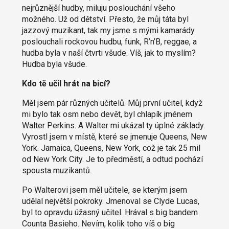
nejrůznější hudby, miluju poslouchání všeho
možného. Už od dětství. Přesto, že můj táta byl
jazzový muzikant, tak my jsme s mými kamarády
poslouchali rockovou hudbu, funk, R’n’B, reggae, a
hudba byla v naší čtvrti všude. Víš, jak to myslím?
Hudba byla všude.
Kdo tě učil hrát na bicí?
Měl jsem pár různých učitelů. Můj první učitel, když
mi bylo tak osm nebo devět, byl chlapík jménem
Walter Perkins. A Walter mi ukázal ty úplné základy.
Vyrostl jsem v místě, které se jmenuje Queens, New
York. Jamaica, Queens, New York, což je tak 25 mil
od New York City. Je to předměstí, a odtud pochází
spousta muzikantů.
Po Walterovi jsem měl učitele, se kterým jsem
udělal největší pokroky. Jmenoval se Clyde Lucas,
byl to opravdu úžasný učitel. Hrával s big bandem
Counta Basieho. Nevím, kolik toho víš o big