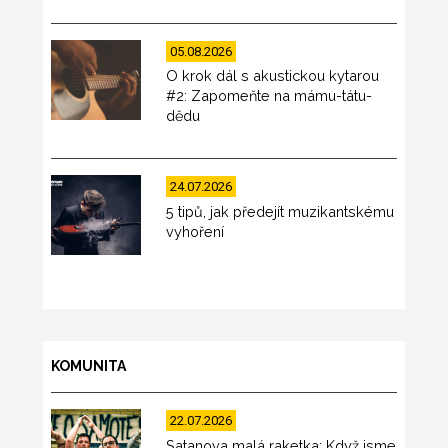
05.08.2026
O krok dál s akustickou kytarou
#2: Zapomeňte na mámu-tátu-
dědu
24.07.2026
5 tipů, jak předejít muzikantskému
vyhoření
KOMUNITA
22.07.2026
Satanova malá raketka: Když jsme