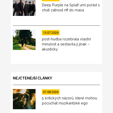
Deep Purple na Splat! umí pořád s
chutí zatnout riff do masa
15.07.2026
post-hudba rozebrala vlastní
minulost a sestavila ji jinak –
akusticky
NEJČTENĚJŠÍ ČLÁNKY
07.08.2026
5 kritických názorů, které mohou
pocuchat muzikantské ego