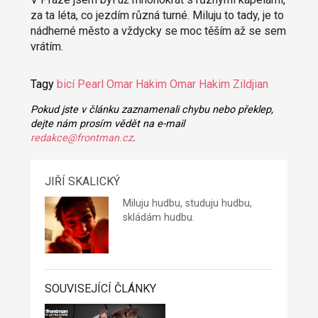
za ta léta, co jezdím různá turné. Miluju to tady, je to
nádherné město a vždycky se moc těším až se sem
vrátím.
Tagy
bicí
Pearl Omar Hakim
Omar Hakim
Zildjian
Pokud jste v článku zaznamenali chybu nebo překlep,
dejte nám prosím vědět na e-mail
redakce@frontman.cz
.
JIŘÍ SKALICKÝ
Miluju hudbu, studuju hudbu,
skládám hudbu.
SOUVISEJÍCÍ ČLÁNKY