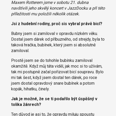
Maxem Rotterem jsme v sobotu 21. dubna
navštívili jeho skvělý koncert v JazzDocku a při této
příležitosti mu položili několik otázek.
Jsi z hudební rodiny, proč sis vybral právě bicí?
Bubny jsem si zamiloval v opravdu nízkém věku.
Dostal jsem dárek od příbuzného, od strejdy, byla to
taková hračka, bubínek, který jsem si absolutně
zamiloval.
Prostě jsem se do tohohle bubínku zamiloval
okamžitě. Když můj táta viděl, jak moc si to užívám,
tak mi postupně začal pořizovat bicí soupravu. Bylo
mi tak šest, když jsem dostal ten dárek, po roce
jsem dostal opravdový snare bubínek a potom
kopák, hihatku, činely.
Jak je možné, že se ti podařilo být úspěšný v
tolika žánrech?
Ten důvod je asi to, že opravdu miluju spoustu