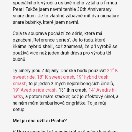
speciálního k výročí a oslavě mého vztahu s firmou
Pearl. Takže jsem navrhl tenhle 30th Anniversary
snare drum. Je to vlastně zábavné mít dva signature
snare bubínky, které jsem navrhl.
Celá ta souprava pochází ze série, která má
označení ‚Reference series‘. Je to řada, které
říkáme ‚hybrid shell‘, což znamená, že při výrobě se
používá více než jeden druh dřeva pro výrobu těl
bubnů.
Ty činely jsou Zildjiany. Dneska budu používat
21“ K
sweet ride
,
18“ K sweet crash
,
19“ hybrid trash
smash
, to je jeden z mých nejoblíbenějších činelů,
19“ Avedis ride crash
, 13“ thin crash,
14“ Avedis hi-
hatky
, a potom mám stacker, což je efektový činel, a
na něm mám tamburínová cingrlátka. To je můj
setup.
Měl jsi čas užít si Prahu?
V Praze jsem byl už mnohokrát s různými kapelami,