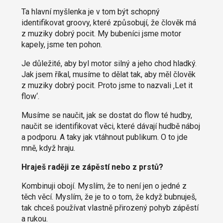
Ta hlavní myšlenka je v tom být schopný
identifikovat groovy, které způsobují, že člověk má
z muziky dobrý pocit. My bubeníci jsme motor
kapely, jsme ten pohon.
Je důležité, aby byl motor silný a jeho chod hladký.
Jak jsem říkal, musíme to dělat tak, aby měl člověk
z muziky dobrý pocit. Proto jsme to nazvali ‚Let it
flow‘.
Musíme se naučit, jak se dostat do flow té hudby,
naučit se identifikovat věci, které dávají hudbě náboj
a podporu. A taky jak vtáhnout publikum. O to jde
mně, když hraju.
Hraješ raději ze zápěstí nebo z prstů?
Kombinuji obojí. Myslím, že to není jen o jedné z
těch věcí. Myslím, že je to o tom, že když bubnuješ,
tak chceš používat vlastně přirozený pohyb zápěstí
a rukou.