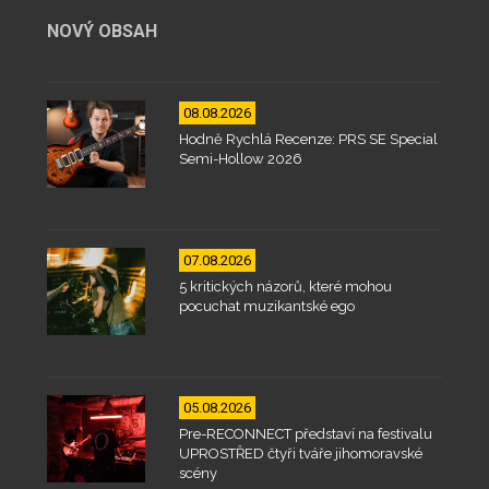
NOVÝ OBSAH
08.08.2026
Hodně Rychlá Recenze: PRS SE Special
Semi-Hollow 2026
07.08.2026
5 kritických názorů, které mohou
pocuchat muzikantské ego
05.08.2026
Pre-RECONNECT představí na festivalu
UPROSTŘED čtyři tváře jihomoravské
scény