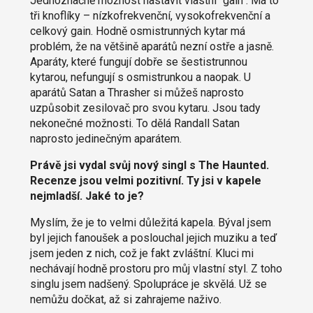
Jednoznačně možnost nastavit vlastní "gain". Má to
tři knoflíky – nízkofrekvenční, vysokofrekvenční a
celkový gain. Hodně osmistrunných kytar má
problém, že na většině aparátů nezní ostře a jasně.
Aparáty, které fungují dobře se šestistrunnou
kytarou, nefungují s osmistrunkou a naopak. U
aparátů Satan a Thrasher si můžeš naprosto
uzpůsobit zesilovač pro svou kytaru. Jsou tady
nekonečné možnosti. To dělá Randall Satan
naprosto jedinečným aparátem.
Právě jsi vydal svůj nový singl s The Haunted.
Recenze jsou velmi pozitivní. Ty jsi v kapele
nejmladší. Jaké to je?
Myslím, že je to velmi důležitá kapela. Býval jsem
byl jejich fanoušek a poslouchal jejich muziku a teď
jsem jeden z nich, což je fakt zvláštní. Kluci mi
nechávají hodně prostoru pro můj vlastní styl. Z toho
singlu jsem nadšený. Spolupráce je skvělá. Už se
nemůžu dočkat, až si zahrajeme naživo.