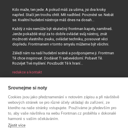
Kdo maže, ten jede. A pokud máš za ušima, jsi dva kroky
napřed. Stačí jen trochu chtít. Mít nadhled. Povznést se. Nebát
se. Kvalitní hudební nástroje máš dnes na dosah...
Každý z nás nemůže být skutečný frontman kapely, namítneš.
Jenže pokaždé stojí za to dobře ovládat svůj nástroj, znát
možnosti vlastního zvuku, ovládat techniku, posouvat věci
dopředu. Frontmanem v tomto smyslu můžeme být všichni.
Záleží nám na naší hudební scéně a podporujeme ji. Frontman
Tě chce inspirovat. Dodávat Ti sebevědomí. Pobavit Tě.
Rozvíjet Tvé myšlení. Povzbudit Tě k hraní...
redakce a kontakt
Srovnejme si noty
Cookies jsou jako předznamenání v notovém zápisu a při návštěvě
webových stránek se pro různé účely ukládají do zařízení, ze
kterého na naše stránky vstupujete. Používáme je především pro
to, aby vaše návštěva na webu Frontman.cz proběhla v dokonalé
harmonii s vaším očekáváním.
Zjistit více