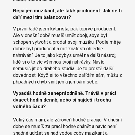
Nejsi jen muzikant, ale také producent. Jak se ti
daří mezi tím balancovat?
V první řadě jsem kytarista, pak teprve producent.
Ale v dnešní době musíš umět obojí, abys byl
schopen vytvořit a prodat svoji muziku. Podle mě je
dobré být producent a mít znalosti ohledně
nahrávání. Je to jako kdybys uměl na další nástroj;
lidé si o to víc všimnou tvojí nahrávky. Navíc
nemusíš jít do drahého studia. Je to prostě další
dovednost. Když si to všechno zařídím sám, můžu z
případných chyb vinit jen a jen sám sebe.
Vypadáš hodně zaneprázdněně. Trávíš v práci
dvacet hodin denně, nebo si najdeš i trochu
volného času?
Volný čas mám, ale zároveň hodně pracuju. V dnešní
době se musíš za prací hodně ohánět a navíc není
snadné udržet se nad vodou coby muzikant a