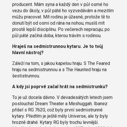
producent. Mám syna a každý den v půl osmé ho
vezu do školy, v půl páté ho vyzvedávám a mezitím
můžu pracovat. Mít rodinu je úžasné, protože tě to
donutí být od osmi od rána na nohou; musíš mít
prostě lepší disciplínu. Po večerech nepracuju; po
půl páté začíná doba, kterou trávím s rodinou.
Hraješ na sedmistrunnou kytaru. Je to tvůj
hlavní nástroj?
Záleží na tom, s jakou kapelou hraju. S The Feared
hraju na sedmistrunnou a s The Haunted hraju na
šestistrunnou.
A kdy jsi poprvé začal hrát na sedmistrunku?
To je už docela dávno. V devadesátých letech jsem
poslouchal Dream Theater a Meshuggah. Ibanez
přišel s RG 7620, což byly první sedmistrunné
kytary. Předtím je ještě měly Universe, ale ty byly
hrozně drahé. Kytary RG byly trochu levnější.