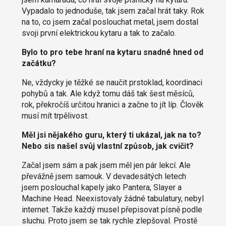
Vypadalo to jednoduše, tak jsem začal hrát taky. Rok
na to, co jsem začal poslouchat metal, jsem dostal
svoji první elektrickou kytaru a tak to začalo.
Bylo to pro tebe hraní na kytaru snadné hned od
začátku?
Ne, vždycky je těžké se naučit prstoklad, koordinaci
pohybů a tak. Ale když tomu dáš tak šest měsíců,
rok, překročíš určitou hranici a začne to jít líp. Člověk
musí mít trpělivost.
Měl jsi nějakého guru, který ti ukázal, jak na to?
Nebo sis našel svůj vlastní způsob, jak cvičit?
Začal jsem sám a pak jsem měl jen pár lekcí. Ale
převážně jsem samouk. V devadesátých letech
jsem poslouchal kapely jako Pantera, Slayer a
Machine Head. Neexistovaly žádné tabulatury, nebyl
internet. Takže každý musel přepisovat písně podle
sluchu. Proto jsem se tak rychle zlepšoval. Prostě