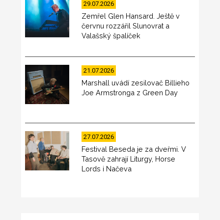
29.07.2026
Zemřel Glen Hansard. Ještě v
červnu rozzářil Slunovrat a
Valašský špalíček
21.07.2026
Marshall uvádí zesilovač Billieho
Joe Armstronga z Green Day
27.07.2026
Festival Beseda je za dveřmi. V
Tasově zahrají Liturgy, Horse
Lords i Načeva