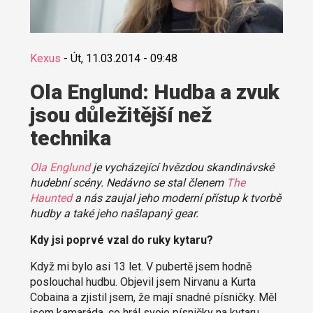
Kexus
-
Út, 11.03.2014 - 09:48
Ola Englund: Hudba a zvuk
jsou důležitější než
technika
Ola Englund
je vycházející hvězdou skandinávské
hudební scény. Nedávno se stal členem
The
Haunted
a nás zaujal jeho moderní přístup k tvorbě
hudby a také jeho našlapaný gear.
Kdy jsi poprvé vzal do ruky kytaru?
Když mi bylo asi 13 let. V pubertě jsem hodně
poslouchal hudbu. Objevil jsem Nirvanu a Kurta
Cobaina a zjistil jsem, že mají snadné písničky. Měl
jsem kamaráda, co hrál svoje písničky na kytaru.