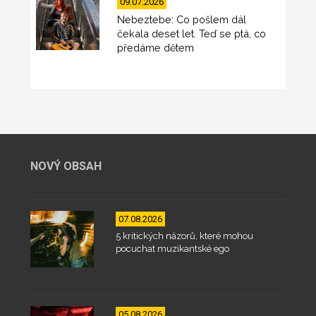
09.07.2026
Nebeztebe: Co pošlem dál
čekala deset let. Teď se ptá, co
předáme dětem
NOVÝ OBSAH
07.08.2026
5 kritických názorů, které mohou
pocuchat muzikantské ego
05.08.2026