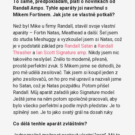
To samé, předpokládám, platí o novinkách od
Randall Amps. Tyhle aparáty jsi navrhnul s
Mikem Fortinem. Jak jste se vlastně potkali?
Než byl Mike u firmy Randall, stavěl svoje vlastní
aparáty – Fortin Natas, Meathead a další. Šel jsem
do studia Meshuggy a vyzkoušel jsem si Natas, což
je v podstatě základ pro
Randall Satan
a
Randall
Thrasher
a
Ian Scott Signature amp
. Nikdy jsem nic
takového neslyšel. Znělo to moderně, přesně,
prostě perfektní zvuk. S Mikem jsme se dohodli, že
pro mě udělá zesilovač. Tak jsem si koupil jeden z
jeho zesilovačů, on ho pro mě upravil a nazvali jsme
ho Satan, což je Natas pozpátku. Potom přišel
Randall. Můj aparát zařadili jako Signature model.
Ještě jsme na něm potom společně pracovali, aby
bylo všecko perfektní a podle mých představ. Je to
splněný sen. Je to jako svatý grál na dosah ruky.
Co dělá tenhle aparát zvláštním?