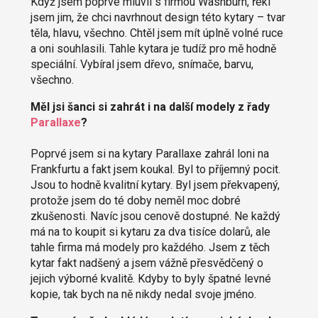
Když jsem poprvé mluvil s firmou Washburn, řekl
jsem jim, že chci navrhnout design této kytary – tvar
těla, hlavu, všechno. Chtěl jsem mít úplně volné ruce
a oni souhlasili. Tahle kytara je tudíž pro mě hodně
speciální. Vybíral jsem dřevo, snímače, barvu,
všechno.
Měl jsi šanci si zahrát i na další modely z řady
Parallaxe
?
Poprvé jsem si na kytary Parallaxe zahrál loni na
Frankfurtu a fakt jsem koukal. Byl to příjemný pocit.
Jsou to hodně kvalitní kytary. Byl jsem překvapený,
protože jsem do té doby neměl moc dobré
zkušenosti. Navíc jsou cenově dostupné. Ne každý
má na to koupit si kytaru za dva tisíce dolarů, ale
tahle firma má modely pro každého. Jsem z těch
kytar fakt nadšený a jsem vážně přesvědčený o
jejich výborné kvalitě. Kdyby to byly špatné levné
kopie, tak bych na ně nikdy nedal svoje jméno.