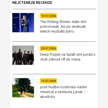
NEJČTENĚJŠÍ RECENZE
13.07.2026
The Rolling Stones stále drží
pohromadě. Ani po šedesáti
letech neztratili jiskru
20.07.2026
Deep Purple na Splat! umí pořád s
chutí zatnout riff do masa
15.07.2026
post-hudba rozebrala vlastní
minulost a sestavila ji jinak –
akusticky