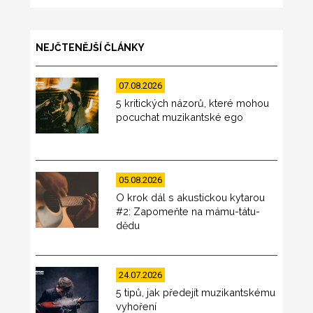
NEJČTENĚJŠÍ ČLÁNKY
07.08.2026
5 kritických názorů, které mohou
pocuchat muzikantské ego
05.08.2026
O krok dál s akustickou kytarou
#2: Zapomeňte na mámu-tátu-
dědu
24.07.2026
5 tipů, jak předejít muzikantskému
vyhoření