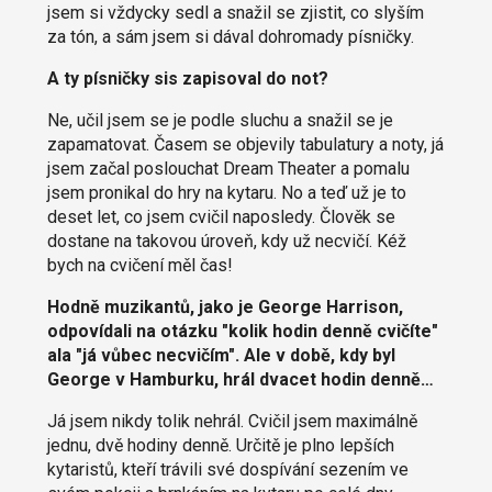
jsem si vždycky sedl a snažil se zjistit, co slyším
za tón, a sám jsem si dával dohromady písničky.
A ty písničky sis zapisoval do not?
Ne, učil jsem se je podle sluchu a snažil se je
zapamatovat. Časem se objevily tabulatury a noty, já
jsem začal poslouchat Dream Theater a pomalu
jsem pronikal do hry na kytaru. No a teď už je to
deset let, co jsem cvičil naposledy. Člověk se
dostane na takovou úroveň, kdy už necvičí. Kéž
bych na cvičení měl čas!
Hodně muzikantů, jako je George Harrison,
odpovídali na otázku "kolik hodin denně cvičíte"
ala "já vůbec necvičím". Ale v době, kdy byl
George v Hamburku, hrál dvacet hodin denně…
Já jsem nikdy tolik nehrál. Cvičil jsem maximálně
jednu, dvě hodiny denně. Určitě je plno lepších
kytaristů, kteří trávili své dospívání sezením ve