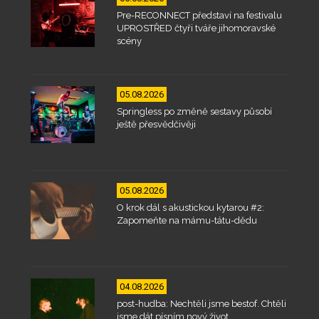
Pre-RECONNECT představí na festivalu
UPROSTŘED čtyři tváře jihomoravské
scény
05.08.2026
Springless po změně sestavy působí
ještě přesvědčivěji
05.08.2026
O krok dál s akustickou kytarou #2:
Zapomeňte na mámu-tátu-dědu
04.08.2026
post-hudba: Nechtěli jsme bestof. Chtěli
jsme dát písním nový život