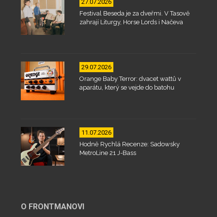
27.07.2026
Festival Beseda je za dveřmi. V Tasově
zahrají Liturgy, Horse Lords i Načeva
29.07.2026
Orange Baby Terror: dvacet wattů v
aparátu, který se vejde do batohu
11.07.2026
Hodně Rychlá Recenze: Sadowsky
MetroLine 21 J-Bass
O FRONTMANOVI