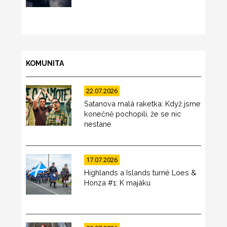
KOMUNITA
22.07.2026
Satanova malá raketka: Když jsme
konečně pochopili, že se nic
nestane
17.07.2026
Highlands a Islands turné Loes &
Honza #1: K majáku