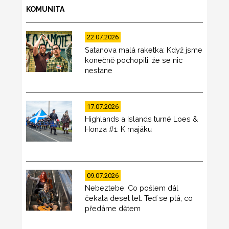
KOMUNITA
22.07.2026
Satanova malá raketka: Když jsme
konečně pochopili, že se nic
nestane
17.07.2026
Highlands a Islands turné Loes &
Honza #1: K majáku
09.07.2026
Nebeztebe: Co pošlem dál
čekala deset let. Teď se ptá, co
předáme dětem