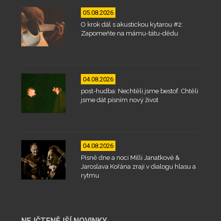
05.08.2026
O krok dál s akustickou kytarou #2:
Zapomeňte na mámu-tátu-dědu
04.08.2026
post-hudba: Nechtěli jsme bestof. Chtěli
jsme dát písním nový život
04.08.2026
Písně dne a noci Milli Janatkové &
Jaroslava Kořána zrají v dialogu hlasu a
rytmu
NEJČTENĚJŠÍ NOVINKY