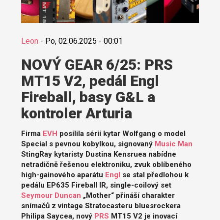
Leon
-
Po, 02.06.2025 - 00:01
NOVÝ GEAR 6/25: PRS
MT15 V2, pedál Engl
Fireball, basy G&L a
kontroler Arturia
Firma
EVH
posílila sérii kytar Wolfgang o model
Special s pevnou kobylkou, signovaný
Music Man
StingRay kytaristy Dustina Kensruea nabídne
netradičně řešenou elektroniku, zvuk oblíbeného
high-gainového aparátu
Engl
se stal předlohou k
pedálu EP635 Fireball IR, single-coilový set
Seymour Duncan
„Mother“ přináší charakter
snímačů z vintage Stratocasteru bluesrockera
Philipa Saycea, nový
PRS
MT15 V2 je inovací