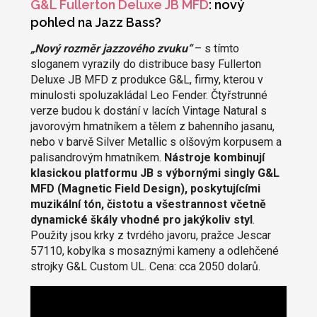
G&L Fullerton Deluxe JB MFD
: nový
pohled na Jazz Bass?
„Nový rozměr jazzového zvuku“
– s tímto
sloganem vyrazily do distribuce basy Fullerton
Deluxe JB MFD z produkce G&L, firmy, kterou v
minulosti spoluzakládal Leo Fender. Čtyřstrunné
verze budou k dostání v lacích Vintage Natural s
javorovým hmatníkem a tělem z bahenního jasanu,
nebo v barvě Silver Metallic s olšovým korpusem a
palisandrovým hmatníkem.
Nástroje kombinují
klasickou platformu JB s výbornými singly G&L
MFD (Magnetic Field Design), poskytujícími
muzikální tón, čistotu a všestrannost včetně
dynamické škály vhodné pro jakýkoliv styl
.
Použity jsou krky z tvrdého javoru, pražce Jescar
57110, kobylka s mosaznými kameny a odlehčené
strojky G&L Custom UL. Cena: cca 2050 dolarů.