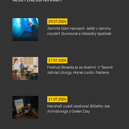
29.07.2026
Zemřel Glen Hansard. Ještě v červnu
rozzářil Slunovrat a Valašský špalíček
27.07.2026
Festival Beseda je za dveřmi. V Tasově
zahrají Liturgy, Horse Lords i Načeva
21.07.2026
Marshall uvádí zesilovač Billieho Joe
Armstronga z Green Day