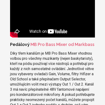
Pedálový
MB Pro Bass Mixer od Markbass
Díky třem kanálům je MB Pro Bass Mixer vhodnou
volbou pro všechny muzikanty (nejen baskytaristy),
kteří na pódiu používají více nástrojů a potřebují pro
každý z nich samostatné ovládání. Jednotlivé větve
jsou vybaveny ovladači Gain, Volume, filtry Hifizer a
Old School a také přepínačem Output Selector,
umožňujícím volit mezi výstupy Out 1 / Out 2. Kanál
3 má navíc přepínatelné 48V fantomové napájení
pro kondenzátorové mikrofony. A pokud potřebujete
prakticky neomezený počet kanálů, můžete propojit
Out 1 a Out 2 jednoho pedálu s druhým, což vám