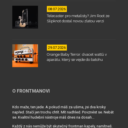
08.07.2026
Telecaster pro metalisty? Jim Root ze
Slipknot dostal novou zlatou verzi
29.07.2026
Orange Baby Terror: dvacet wattů v
aparátu, který se vejde do batohu
O FRONTMANOVI
Kdo maže, ten jede. A pokud máš za ušima, jsi dva kroky
napřed. Stačí jen trochu chtít. Mít nadhled. Povznést se. Nebát
se. Kvalitní hudební nástroje máš dnes na dosah...
Každý z nás nemůže být skutečný frontman kapely, namítneš.