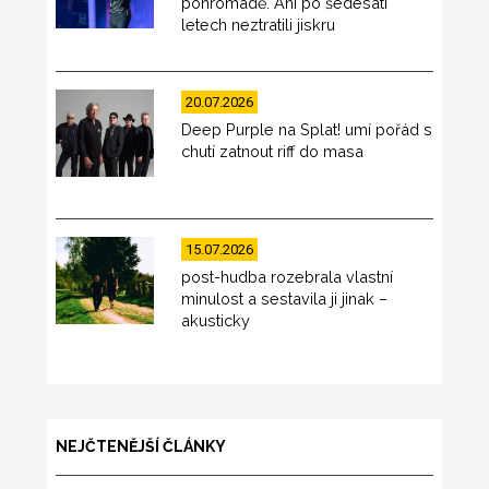
pohromadě. Ani po šedesáti
letech neztratili jiskru
20.07.2026
Deep Purple na Splat! umí pořád s
chutí zatnout riff do masa
15.07.2026
post-hudba rozebrala vlastní
minulost a sestavila ji jinak –
akusticky
NEJČTENĚJŠÍ ČLÁNKY