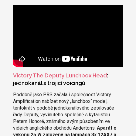
Victory The Deputy Lunchbox Head
:
jednokanál s trojicí voicingů
Podobně jako PRS začala i společnost Victory
Amplification nabízet nový „lunchbox“ model,
tentokrát v podobě jednokanálového zesilovače
řady Deputy, vyvinutého společně s kytaristou
Petem Honoré, známého svým působením ve
videích anglického obchodu Andertons.
Aparát o
výkonu 25 W založený na lampách 3x 12AX7 a