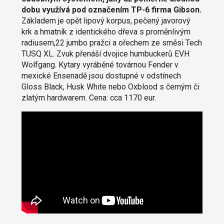
dobu využívá pod označením TP-6 firma Gibson.
Základem je opět lipový korpus, pečený javorový
krk a hmatník z identického dřeva s proměnlivým
radiusem,22 jumbo pražci a ořechem ze směsi Tech
TUSQ XL. Zvuk přenáší dvojice humbuckerů EVH
Wolfgang. Kytary vyráběné továrnou Fender v
mexické Ensenadě jsou dostupné v odstínech
Gloss Black, Husk White nebo Oxblood s černým či
zlatým hardwarem. Cena: cca 1170 eur.