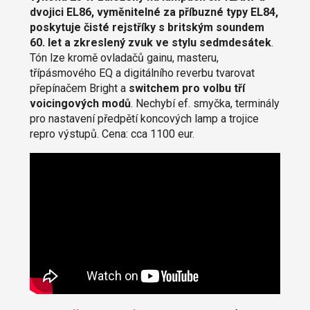
dvojici EL86, vyměnitelné za příbuzné typy EL84,
poskytuje čisté rejstříky s britským soundem
60. let a zkreslený zvuk ve stylu sedmdesátek
.
Tón lze kromě ovladačů gainu, masteru,
třípásmového EQ a digitálního reverbu tvarovat
přepínačem Bright a
switchem pro volbu tří
voicingových modů
. Nechybí ef. smyčka, terminály
pro nastavení předpětí koncových lamp a trojice
repro výstupů. Cena: cca 1100 eur.