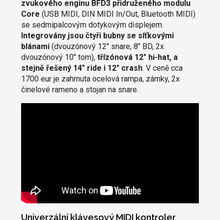
zvukového enginu BFD3 přidruženého modulu
Core
(USB MIDI, DIN MIDI In/Out, Bluetooth MIDI)
se sedmipalcovým dotykovým displejem.
Integrovány jsou čtyři bubny se síťkovými
blánami
(dvouzónový 12" snare, 8" BD, 2x
dvouzónový 10" tom),
třízónová 12" hi-hat, a
stejně řešený 14" ride i 12" crash
. V ceně cca
1700 eur je zahrnuta ocelová rampa, zámky, 2x
činelové rameno a stojan na snare.
Univerzální klávesový MIDI kontroler