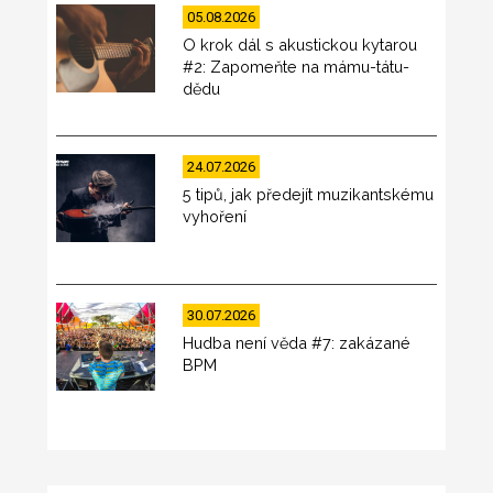
05.08.2026
O krok dál s akustickou kytarou
#2: Zapomeňte na mámu-tátu-
dědu
24.07.2026
5 tipů, jak předejít muzikantskému
vyhoření
30.07.2026
Hudba není věda #7: zakázané
BPM