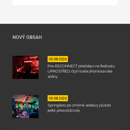
NOVÝ OBSAH
05.08.2026
Pre-RECONNECT představí na festivalu
UPROSTŘED čtyři tváře jihomoravské
scény
05.08.2026
Springless po změně sestavy působí
ještě přesvědčivěji