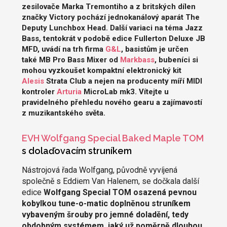
zesilovače Marka Tremontiho a z britských dílen
značky Victory pochází jednokanálový aparát The
Deputy Lunchbox Head. Další variaci na téma Jazz
Bass, tentokrát v podobě edice Fullerton Deluxe JB
MFD, uvádí na trh firma
G&L
, basistům je určen
také MB Pro Bass Mixer od
Markbass
, bubeníci si
mohou vyzkoušet kompaktní elektronický kit
Alesis
Strata Club a nejen na producenty míří MIDI
kontroler
Arturia
MicroLab mk3. Vítejte u
pravidelného přehledu nového gearu a zajímavostí
z muzikantského světa.
EVH Wolfgang Special Baked Maple TOM
s dolaďovacím struníkem
Nástrojová řada Wolfgang, původně vyvíjená
společně s Eddiem Van Halenem, se dočkala další
edice
Wolfgang Special TOM osazená pevnou
kobylkou tune-o-matic doplněnou struníkem
vybaveným šrouby pro jemné doladění, tedy
obdobným systémem, jaký už poměrně dlouhou