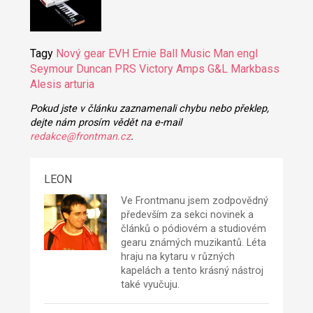
Tagy
Nový gear
EVH
Ernie Ball Music Man
engl
Seymour Duncan
PRS
Victory Amps
G&L
Markbass
Alesis
arturia
Pokud jste v článku zaznamenali chybu nebo překlep,
dejte nám prosím vědět na e-mail
redakce@frontman.cz
.
LEON
Ve Frontmanu jsem zodpovědný
především za sekci novinek a
článků o pódiovém a studiovém
gearu známých muzikantů. Léta
hraju na kytaru v různých
kapelách a tento krásný nástroj
také vyučuju.