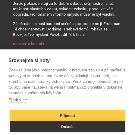
Jenže pokaždé stojí za to dobře ovládat svůj nástroj, znát
možnosti vlastního zvuku, ovládat techniku, posouvat věci
dopředu. Frontmanem v tomto smyslu můžeme být všichni.
Záleží nám na naší hudební scéně a podporujeme ji. Frontman
Tě chce inspirovat. Dodávat Ti sebevědomí. Pobavit Tě.
Rozvíjet Tvé myšlení. Povzbudit Tě k hraní...
redakce a kontakt
Srovnejme si noty
Cookies jsou jako předznamenání v notovém zápisu a při návštěvě
webových stránek se pro různé účely ukládají do zařízení, ze
kterého na naše stránky vstupujete. Používáme je především pro
to, aby vaše návštěva na webu Frontman.cz proběhla v dokonalé
harmonii s vaším očekáváním.
Zjistit více
Přijmout
© AUDIO PARTNER s.r.o.
Doladit