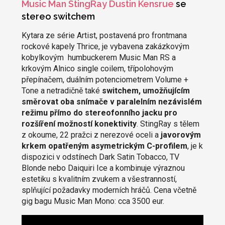
Music Man StingRay Dustin Kensrue
se
stereo switchem
Kytara ze série Artist, postavená pro frontmana
rockové kapely Thrice, je vybavena zakázkovým
kobylkovým humbuckerem Music Man RS a
krkovým Alnico single coilem, třípolohovým
přepínačem, duálním potenciometrem Volume +
Tone a netradičně také
switchem, umožňujícím
směrovat oba snímače v paralelním nezávislém
režimu přímo do stereofonního jacku pro
rozšíření možností konektivity
. StingRay s tělem
z okoume, 22 pražci z nerezové oceli a
javorovým
krkem opatřeným asymetrickým C-profilem
, je k
dispozici v odstínech Dark Satin Tobacco, TV
Blonde nebo Daiquiri Ice a kombinuje výraznou
estetiku s kvalitním zvukem a všestranností,
splňující požadavky moderních hráčů. Cena včetně
gig bagu Music Man Mono: cca 3500 eur.