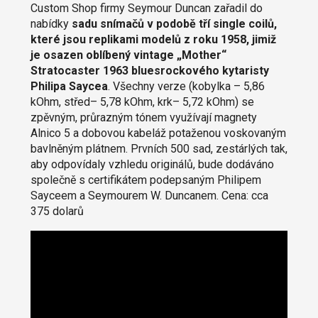
Custom Shop firmy Seymour Duncan zařadil do
nabídky
sadu snímačů v podobě tří single coilů,
které jsou replikami modelů z roku 1958, jimiž
je osazen oblíbený vintage „Mother“
Stratocaster 1963 bluesrockového kytaristy
Philipa Saycea
. Všechny verze (kobylka – 5,86
kOhm, střed– 5,78 kOhm, krk– 5,72 kOhm) se
zpěvným, průrazným tónem využívají magnety
Alnico 5 a dobovou kabeláž potaženou voskovaným
bavlněným plátnem. Prvních 500 sad, zestárlých tak,
aby odpovídaly vzhledu originálů, bude dodáváno
společně s certifikátem podepsaným Philipem
Sayceem a Seymourem W. Duncanem. Cena: cca
375 dolarů