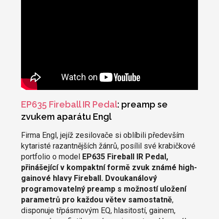
EP635 Fireball IR Pedal
: preamp se
zvukem aparátu Engl
Firma Engl, jejíž zesilovače si oblíbili především
kytaristé razantnějších žánrů, posílil své krabičkové
portfolio o model
EP635 Fireball IR Pedal,
přinášející v kompaktní formě zvuk známé high-
gainové hlavy Fireball. Dvoukanálový
programovatelný preamp s možností uložení
parametrů pro každou větev samostatně
,
disponuje třpásmovým EQ, hlasitostí, gainem,