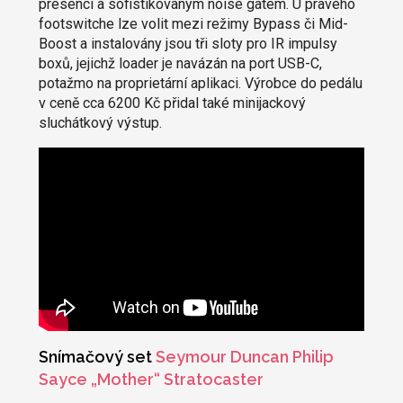
presencí a sofistikovaným noise gatem. U pravého
footswitche lze volit mezi režimy Bypass či Mid-
Boost a instalovány jsou tři sloty pro IR impulsy
boxů, jejichž loader je navázán na port USB-C,
potažmo na proprietární aplikaci. Výrobce do pedálu
v ceně cca 6200 Kč přidal také minijackový
sluchátkový výstup.
Snímačový set
Seymour Duncan Philip
Sayce „Mother“ Stratocaster