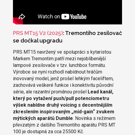
PRS MT15 V2 (2025)
: Tremontiho zesilovač
se dočkal upgradu
PRS MT15 navržený ve spolupráci s kytaristou
Markem Tremontim patří mezi nejoblíbenější
lampové zesilovače v tzv. lunchbox formátu.
Výrobce se nyní rozhodl nabídnout hráčům
inovovaný model, jenž prošel lehkým faceliftem,
zachovává veškeré funkce i konektivitu původní
série, ale razantní proměnou prošel
Lead kanál,
který po vytažení push/pull potenciometru
výšek nabídne druhý voicing s decentnějším
zkreslením inspirovaným „mid-gain“ zvukem
mýtických aparátů Dumble
. Novinka s režimem
převzatým z dalšího Tremontiho aparátu PRS MT
100 je dostupná za cca 25500 Kč.