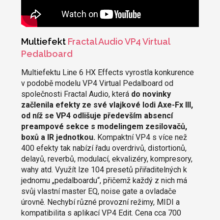
Multiefekt
Fractal Audio VP4 Virtual
Pedalboard
Multiefektu Line 6 HX Effects vyrostla konkurence
v podobě modelu VP4 Virtual Pedalboard od
společnosti Fractal Audio, která
do novinky
začlenila efekty ze své vlajkové lodi Axe-Fx III,
od níž se VP4 odlišuje především absencí
preampové sekce s modelingem zesilovačů,
boxů a IR jednotkou.
Kompaktní VP4 s více než
400 efekty tak nabízí řadu overdrivů, distortionů,
delayů, reverbů, modulací, ekvalizéry, kompresory,
wahy atd. Využít lze 104 presetů přiřaditelných k
jednomu „pedalboardu“, přičemž každý z nich má
svůj vlastní master EQ, noise gate a ovladače
úrovně. Nechybí různé provozní režimy, MIDI a
kompatibilita s aplikací VP4 Edit. Cena cca 700