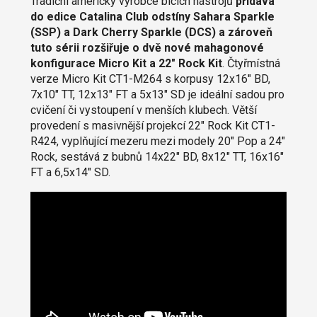
Tradiční americký výrobce bicích nástrojů
přidává
do edice Catalina Club odstíny Sahara Sparkle
(SSP) a Dark Cherry Sparkle (DCS) a zároveň
tuto sérii rozšiřuje o dvě nové mahagonové
konfigurace Micro Kit a 22" Rock Kit
. Čtyřmístná
verze Micro Kit CT1-M264 s korpusy 12x16" BD,
7x10" TT, 12x13" FT a 5x13" SD je ideální sadou pro
cvičení či vystoupení v menších klubech. Větší
provedení s masivnější projekcí 22" Rock Kit CT1-
R424, vyplňující mezeru mezi modely 20" Pop a 24"
Rock, sestává z bubnů 14x22" BD, 8x12" TT, 16x16"
FT a 6,5x14" SD.