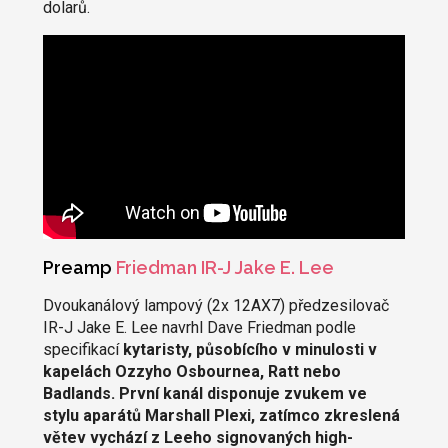
dolarů.
Preamp
Friedman IR-J Jake E. Lee
Dvoukanálový lampový (2x 12AX7) předzesilovač
IR-J Jake E. Lee navrhl Dave Friedman podle
specifikací
kytaristy, působícího v minulosti v
kapelách Ozzyho Osbournea, Ratt nebo
Badlands. První kanál disponuje zvukem ve
stylu aparátů Marshall Plexi, zatímco zkreslená
větev vychází z Leeho signovaných high-