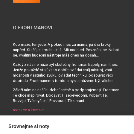
O FRONTMANOVI
Kdo maže, ten jede. A pokud máš za ušima, jsi dva kroky
napřed. Stačí jen trochu chtít. Mít nadhled. Povznést se. Nebát
se. Kvalitní hudební nástroje máš dnes na dosah...
Každý z nás nemůže být skutečný frontman kapely, namítneš.
Jenže pokaždé stojí za to dobře ovládat svůj nástroj, znát
možnosti vlastního zvuku, ovládat techniku, posouvat věci
dopředu. Frontmanem v tomto smyslu můžeme být všichni.
Záleží nám na naší hudební scéně a podporujeme ji. Frontman
Tě chce inspirovat. Dodávat Ti sebevědomí. Pobavit Tě.
Rozvíjet Tvé myšlení. Povzbudit Tě k hraní...
redakce a kontakt
Srovnejme si noty