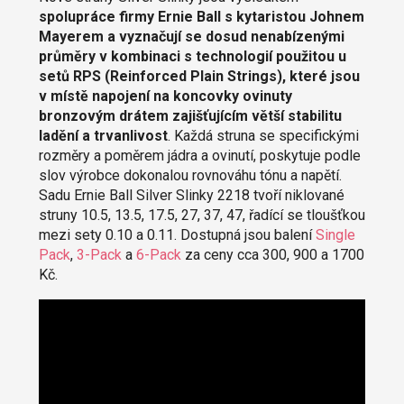
spolupráce firmy Ernie Ball s kytaristou Johnem
Mayerem a vyznačují se dosud nenabízenými
průměry v kombinaci s technologií použitou u
setů RPS (Reinforced Plain Strings), které jsou
v místě napojení na koncovky ovinuty
bronzovým drátem zajišťujícím větší stabilitu
ladění a trvanlivost
. Každá struna se specifickými
rozměry a poměrem jádra a ovinutí, poskytuje podle
slov výrobce dokonalou rovnováhu tónu a napětí.
Sadu Ernie Ball Silver Slinky 2218 tvoří niklované
struny 10.5, 13.5, 17.5, 27, 37, 47, řadící se tloušťkou
mezi sety 0.10 a 0.11. Dostupná jsou balení
Single
Pack
,
3-Pack
a
6-Pack
za ceny cca 300, 900 a 1700
Kč.