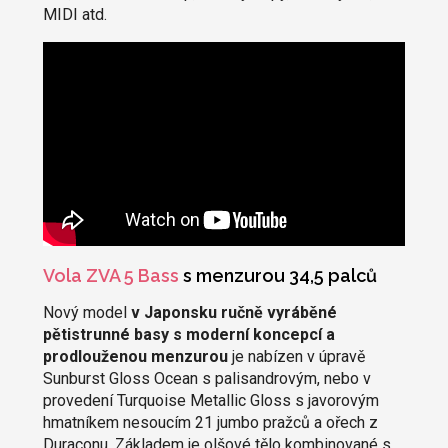
MIDI atd.
Vola ZVA 5 Bass
s menzurou 34,5 palců
Nový model
v Japonsku ručně vyráběné
pětistrunné basy s moderní koncepcí a
prodlouženou menzurou
je nabízen v úpravě
Sunburst Gloss Ocean s palisandrovým, nebo v
provedení Turquoise Metallic Gloss s javorovým
hmatníkem nesoucím 21 jumbo pražců a ořech z
Duraconu. Základem je olšové tělo kombinované s