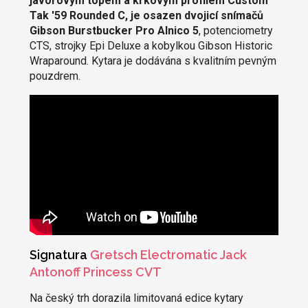
javorovým topem a krkovým profilem Custom
Tak '59 Rounded C, je osazen dvojicí snímačů
Gibson Burstbucker Pro Alnico 5
, potenciometry
CTS, strojky Epi Deluxe a kobylkou Gibson Historic
Wraparound. Kytara je dodávána s kvalitním pevným
pouzdrem.
Signatura
Gretsch Electromatic Jack
Antonoff Princess CVT
Na český trh dorazila limitovaná edice kytary