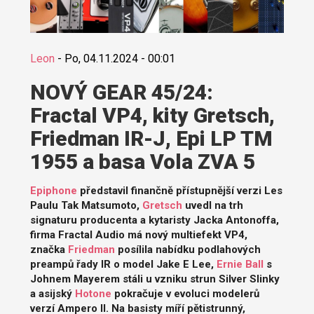
Leon
-
Po, 04.11.2024 - 00:01
NOVÝ GEAR 45/24:
Fractal VP4, kity Gretsch,
Friedman IR-J, Epi LP TM
1955 a basa Vola ZVA 5
Epiphone
představil finančně přístupnější verzi Les
Paulu Tak Matsumoto,
Gretsch
uvedl na trh
signaturu producenta a kytaristy Jacka Antonoffa,
firma Fractal Audio má nový multiefekt VP4,
značka
Friedman
posílila nabídku podlahových
preampů řady IR o model Jake E Lee,
Ernie Ball
s
Johnem Mayerem stáli u vzniku strun Silver Slinky
a asijský
Hotone
pokračuje v evoluci modelerů
verzí Ampero II. Na basisty míří pětistrunný,