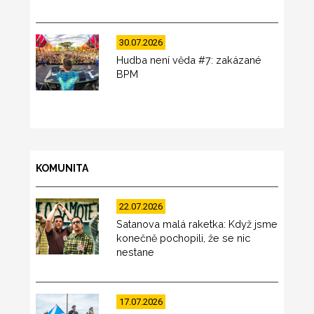
30.07.2026
Hudba není věda #7: zakázané
BPM
KOMUNITA
22.07.2026
Satanova malá raketka: Když jsme
konečně pochopili, že se nic
nestane
17.07.2026