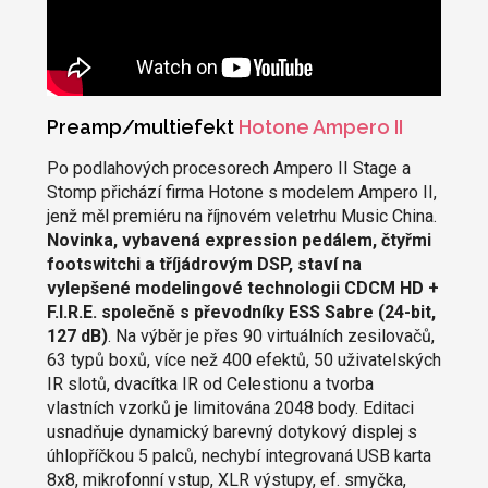
Preamp/multiefekt
Hotone Ampero II
Po podlahových procesorech Ampero II Stage a
Stomp přichází firma Hotone s modelem Ampero II,
jenž měl premiéru na říjnovém veletrhu Music China.
Novinka, vybavená expression pedálem, čtyřmi
footswitchi a tříjádrovým DSP, staví na
vylepšené modelingové technologii CDCM HD +
F.I.R.E. společně s převodníky ESS Sabre (24-bit,
127 dB)
. Na výběr je přes 90 virtuálních zesilovačů,
63 typů boxů, více než 400 efektů, 50 uživatelských
IR slotů, dvacítka IR od Celestionu a tvorba
vlastních vzorků je limitována 2048 body. Editaci
usnadňuje dynamický barevný dotykový displej s
úhlopříčkou 5 palců, nechybí integrovaná USB karta
8x8, mikrofonní vstup, XLR výstupy, ef. smyčka,