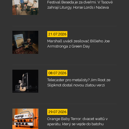
Festival Beseda je za dveřmi. V Tasově
zahrají Liturgy, Horse Lords i Načeva
21.07.2026
Marshall uvádí zesilovač Billieho Joe
Armstronga z Green Day
08.07.2026
Telecaster pro metalisty? Jim Root ze
Slipknot dostal novou zlatou verzi
29.07.2026
Orange Baby Terror: dvacet wattů v
aparátu, který se vejde do batohu