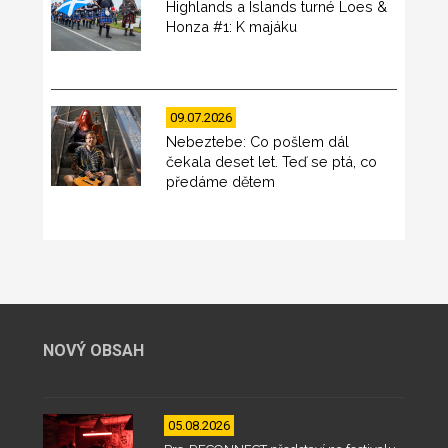
Highlands a Islands turné Loes &
Honza #1: K majáku
09.07.2026
Nebeztebe: Co pošlem dál
čekala deset let. Teď se ptá, co
předáme dětem
NOVÝ OBSAH
05.08.2026