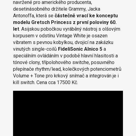
navržené pro amerického producenta,
desetinásobného držitele Grammy, Jacka
Antonoffa, která se
částečně vrací ke konceptu
modelu Gretsch Princess z první poloviny 60.
let
. Asijskou pobočkou vyráběný nástroj s olšovým
korpusem v odstínu Vintage White je osazen
vibratem s pevnou kobylkou, dvojicí na zakázku
vinutých single-coilů
FideliSonic Alnico 5
a
speciálním ovládáním v podobě hlavní hlasitosti a
tónové clony, třípolohového switche, posuvného
přepínače rhythm/lead, kolečkových potenciometrů
Volume + Tone pro krkový snímač a integrován je i
kill switch. Cena cca 17500 Kč.