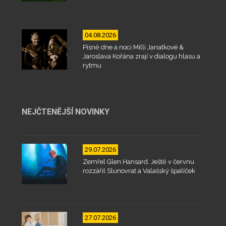
04.08.2026
Písně dne a noci Milli Janatkové &
Jaroslava Kořána zrají v dialogu hlasu a
rytmu
NEJČTENĚJŠÍ NOVINKY
29.07.2026
Zemřel Glen Hansard. Ještě v červnu
rozzářil Slunovrat a Valašský špalíček
27.07.2026