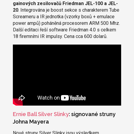
gainových zesilovačů Friedman JEL-100 a JEL-
20
. Integrována je boost sekce s charakterem Tube
Screameru a IR jednotka (vzorky boxů + emulace
power ampů) poháněná procesorem ARM 500 Mhz.
Další editaci řeší software Friedman 4.0 s celkem
18 firemními IR impulsy. Cena cca 600 dolarů.
Ernie Ball Silver Slinky
: signované struny
Johna Mayera
Nové struny Silver Slinky jsou výsledkem