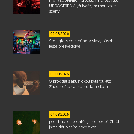
Pre-RECONNECT představí na festivalu
UPROSTŘED čtyři tváře jihomoravské
scény
05.08.2026
Springless po změně sestavy působí
ještě přesvědčivěji
05.08.2026
O krok dál s akustickou kytarou #2:
Zapomeňte na mámu-tátu-dědu
04.08.2026
post-hudba: Nechtěli jsme bestof. Chtěli
jsme dát písním nový život