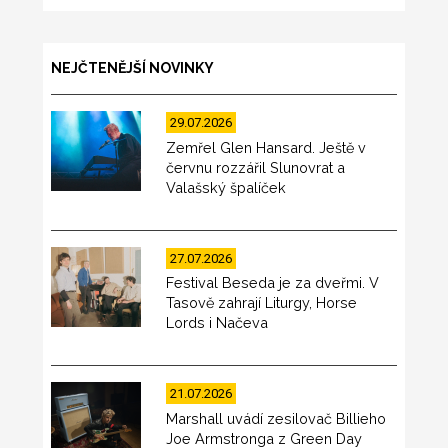
NEJČTENĚJŠÍ NOVINKY
29.07.2026
Zemřel Glen Hansard. Ještě v
červnu rozzářil Slunovrat a
Valašský špalíček
27.07.2026
Festival Beseda je za dveřmi. V
Tasově zahrají Liturgy, Horse
Lords i Načeva
21.07.2026
Marshall uvádí zesilovač Billieho
Joe Armstronga z Green Day