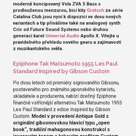
moderně koncipovaný Vola ZVA 5 Bass s
prodlouženou menzurou, bicí kity
Gretsch
ze série
Catalina Club jsou nyní k dispozici ve dvou nových
variantách a tip přinášíme také na analogový synth
Cric od Future Sound Systems nebo druhou
generaci karet
Universal Audio
Apollo X. Vítejte u
pravidelného přehledu nového gearu a zajímavostí
z muzikantského světa.
Epiphone Tak Matsumoto 1955 Les Paul
Standard Inspired by Gibson Custom
Po dvou letech od premiéry signovaného Gibsonu,
postaveného pro známého japonského kytaristu,
skladatele a producenta, nabízí dceřiný Epiphone
finančně vstřícnější alternativu Tak Matsumoto 1955
Les Paul Standard z edice Inspired by Gibson
Custom.
Model v provedení Antique Gold s
originální gibsonovskou hlavicí typu „open
book“, tradiční mahagonovou konstrukcí s