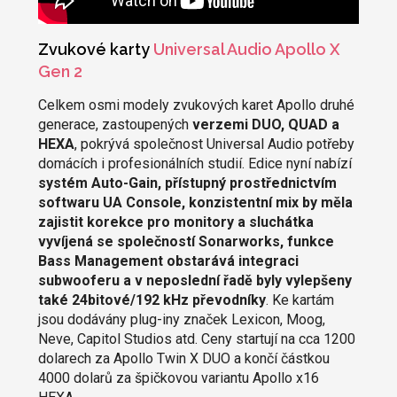
Zvukové karty
Universal Audio Apollo X
Gen 2
Celkem osmi modely zvukových karet Apollo druhé
generace, zastoupených
verzemi DUO, QUAD a
HEXA
, pokrývá společnost Universal Audio potřeby
domácích i profesionálních studií. Edice nyní nabízí
systém Auto-Gain, přístupný prostřednictvím
softwaru UA Console, konzistentní mix by měla
zajistit korekce pro monitory a sluchátka
vyvíjená se společností Sonarworks, funkce
Bass Management obstarává integraci
subwooferu a v neposlední řadě byly vylepšeny
také 24bitové/192 kHz převodníky
. Ke kartám
jsou dodávány plug-iny značek Lexicon, Moog,
Neve, Capitol Studios atd. Ceny startují na cca 1200
dolarech za Apollo Twin X DUO a končí částkou
4000 dolarů za špičkovou variantu Apollo x16