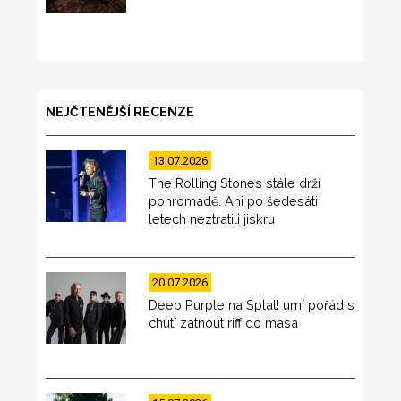
NEJČTENĚJŠÍ RECENZE
13.07.2026
The Rolling Stones stále drží
pohromadě. Ani po šedesáti
letech neztratili jiskru
20.07.2026
Deep Purple na Splat! umí pořád s
chutí zatnout riff do masa