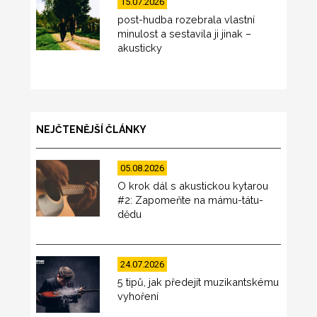
15.07.2026
post-hudba rozebrala vlastní
minulost a sestavila ji jinak –
akusticky
NEJČTENĚJŠÍ ČLÁNKY
05.08.2026
O krok dál s akustickou kytarou
#2: Zapomeňte na mámu-tátu-
dědu
24.07.2026
5 tipů, jak předejít muzikantskému
vyhoření