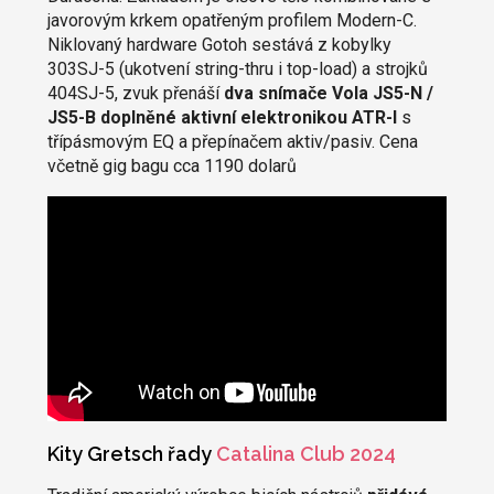
javorovým krkem opatřeným profilem Modern-C.
Niklovaný hardware Gotoh sestává z kobylky
303SJ-5 (ukotvení string-thru i top-load) a strojků
404SJ-5, zvuk přenáší
dva snímače Vola JS5-N /
JS5-B doplněné aktivní elektronikou ATR-I
s
třípásmovým EQ a přepínačem aktiv/pasiv. Cena
včetně gig bagu cca 1190 dolarů
Kity Gretsch řady
Catalina Club 2024