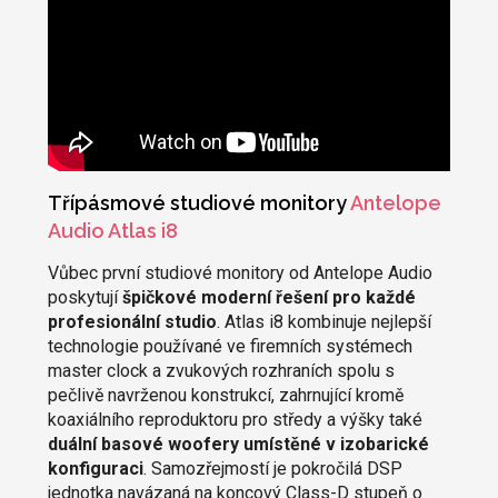
Třípásmové studiové monitory
Antelope
Audio Atlas i8
Vůbec první studiové monitory od Antelope Audio
poskytují
špičkové moderní řešení pro každé
profesionální studio
. Atlas i8 kombinuje nejlepší
technologie používané ve firemních systémech
master clock a zvukových rozhraních spolu s
pečlivě navrženou konstrukcí, zahrnující kromě
koaxiálního reproduktoru pro středy a výšky také
duální basové woofery umístěné v izobarické
konfiguraci
. Samozřejmostí je pokročilá DSP
jednotka navázaná na koncový Class-D stupeň o