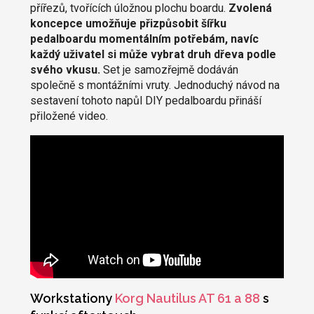
přířezů, tvořících úložnou plochu boardu.
Zvolená
koncepce umožňuje přizpůsobit šířku
pedalboardu momentálním potřebám, navíc
každý uživatel si může vybrat druh dřeva podle
svého vkusu.
Set je samozřejmě dodáván
společně s montážními vruty. Jednoduchý návod na
sestavení tohoto napůl DIY pedalboardu přináší
přiložené video.
Workstationy
Korg Nautilus AT 61 a 88
s