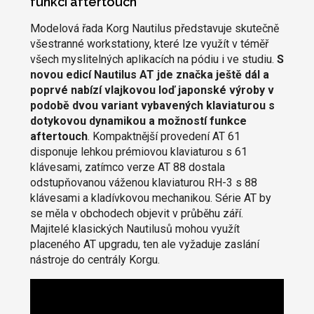
funkcí aftertouch
Modelová řada Korg Nautilus představuje skutečně
všestranné workstationy, které lze využít v téměř
všech myslitelných aplikacích na pódiu i ve studiu.
S
novou edicí Nautilus AT jde značka ještě dál a
poprvé nabízí vlajkovou loď japonské výroby v
podobě dvou variant vybavených klaviaturou s
dotykovou dynamikou a možností funkce
aftertouch
. Kompaktnější provedení AT 61
disponuje lehkou prémiovou klaviaturou s 61
klávesami, zatímco verze AT 88 dostala
odstupňovanou váženou klaviaturou RH-3 s 88
klávesami a kladívkovou mechanikou. Série AT by
se měla v obchodech objevit v průběhu září.
Majitelé klasických Nautilusů mohou využít
placeného AT upgradu, ten ale vyžaduje zaslání
nástroje do centrály Korgu.