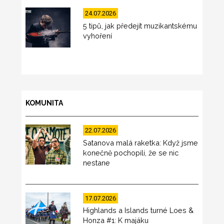
24.07.2026
5 tipů, jak předejít muzikantskému
vyhoření
KOMUNITA
22.07.2026
Satanova malá raketka: Když jsme
konečně pochopili, že se nic
nestane
17.07.2026
Highlands a Islands turné Loes &
Honza #1: K majáku