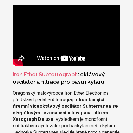
Iron Ether Subterrograph
: oktávový
oscilátor a filtrace pro basu i kytaru
Oregonský malovýrobce Iron Ether Electronics
představil pedál Subterrograph,
kombinující
firemní víceoktávový oscilátor Subterranea se
čtyřpólovým rezonančním low-pass filtrem
Xerograph Deluxe
. Výsledkem je monofonní
subtraktivní syntezátor pro baskytaru nebo kytaru.
Jednotka Subterranea sleduje hrané noty a generuje