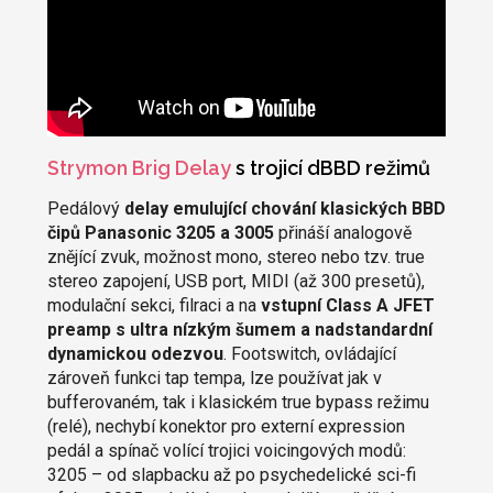
Strymon Brig Delay
s trojicí dBBD režimů
Pedálový
delay emulující chování klasických BBD
čipů Panasonic 3205 a 3005
přináší analogově
znějící zvuk, možnost mono, stereo nebo tzv. true
stereo zapojení, USB port, MIDI (až 300 presetů),
modulační sekci, filraci a na
vstupní Class A JFET
preamp s ultra nízkým šumem a nadstandardní
dynamickou odezvou
. Footswitch, ovládající
zároveň funkci tap tempa, lze používat jak v
bufferovaném, tak i klasickém true bypass režimu
(relé), nechybí konektor pro externí expression
pedál a spínač volící trojici voicingových modů:
3205 – od slapbacku až po psychedelické sci-fi