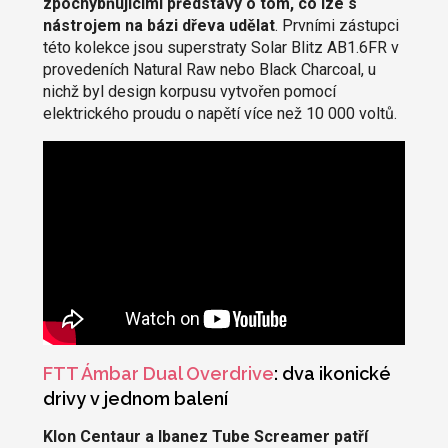
zpochybňujícími představy o tom, co lze s
nástrojem na bázi dřeva udělat
. Prvními zástupci
této kolekce jsou superstraty Solar Blitz AB1.6FR v
provedeních Natural Raw nebo Black Charcoal, u
nichž byl design korpusu vytvořen pomocí
elektrického proudu o napětí více než 10 000 voltů.
FTT Ámbar Dual Overdrive
: dva ikonické
drivy v jednom balení
Klon Centaur a Ibanez Tube Screamer patří