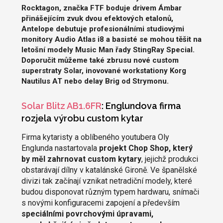
Rocktagon, značka FTF boduje drivem Ámbar
přinášejícím zvuk dvou efektových etalonů,
Antelope debutuje profesionálními studiovými
monitory Audio Atlas i8 a basisté se mohou těšit na
letošní modely Music Man řady StingRay Special.
Doporučit můžeme také zbrusu nové custom
superstraty Solar, inovované workstationy Korg
Nautilus AT nebo delay Brig od Strymonu.
Solar Blitz AB1.6FR
: Englundova firma
rozjela výrobu custom kytar
Firma kytaristy a oblíbeného youtubera Oly
Englunda nastartovala
projekt Chop Shop, který
by měl zahrnovat custom kytary
, jejichž produkci
obstarávají dílny v katalánské Gironě. Ve španělské
divizi tak začínají vznikat netradiční modely, které
budou disponovat různým typem hardwaru, snímači
s novými konfiguracemi zapojení a především
speciálními povrchovými úpravami,