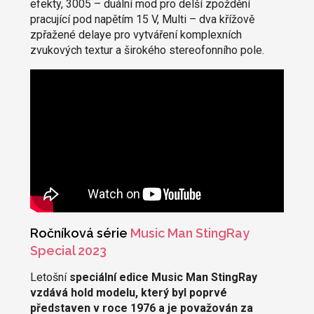
efekty, 3005 – duální mod pro delší zpoždění
pracující pod napětím 15 V, Multi – dva křížově
zpřažené delaye pro vytváření komplexních
zvukových textur a širokého stereofonního pole.
Ročníková série
Music Man StingRay
Special 2023
Letošní
speciální edice Music Man StingRay
vzdává hold modelu, který byl poprvé
představen v roce 1976
a je považován za