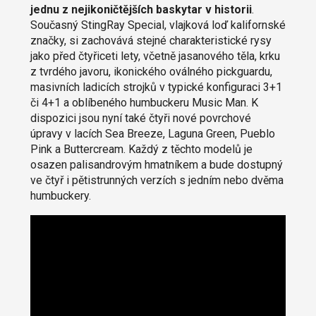
jednu z nejikoničtějších baskytar v historii
.
Současný StingRay Special, vlajková loď kalifornské
značky, si zachovává stejné charakteristické rysy
jako před čtyřiceti lety, včetně jasanového těla, krku
z tvrdého javoru, ikonického oválného pickguardu,
masivních ladicích strojků v typické konfiguraci 3+1
či 4+1 a oblíbeného humbuckeru Music Man. K
dispozici jsou nyní také čtyři nové povrchové
úpravy v lacích Sea Breeze, Laguna Green, Pueblo
Pink a Buttercream. Každý z těchto modelů je
osazen palisandrovým hmatníkem a bude dostupný
ve čtyř i pětistrunných verzích s jedním nebo dvěma
humbuckery.