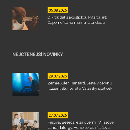
05.08.2026
O krok dál s akustickou kytarou #2:
Zapomeňte na mámu-tátu-dědu
NEJČTENĚJŠÍ NOVINKY
29.07.2026
Zemřel Glen Hansard. Ještě v červnu
rozzářil Slunovrat a Valašský špalíček
27.07.2026
Festival Beseda je za dveřmi. V Tasově
zahrají Liturgy, Horse Lords i Načeva