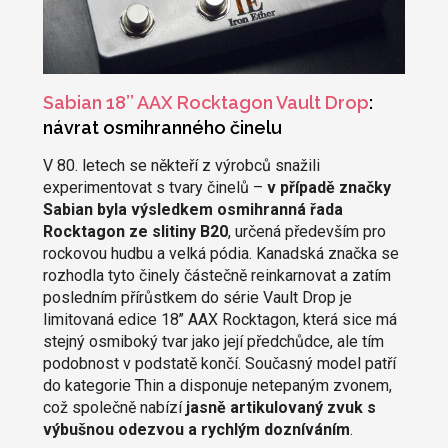
Sabian 18’’ AAX Rocktagon Vault Drop
:
návrat osmihranného činelu
V 80. letech se někteří z výrobců snažili
experimentovat s tvary činelů –
v případě značky
Sabian byla výsledkem osmihranná řada
Rocktagon ze slitiny B20
, určená především pro
rockovou hudbu a velká pódia. Kanadská značka se
rozhodla tyto činely částečně reinkarnovat a zatím
posledním přírůstkem do série Vault Drop je
limitovaná edice 18’’ AAX Rocktagon, která sice má
stejný osmiboký tvar jako její předchůdce, ale tím
podobnost v podstatě končí. Současný model patří
do kategorie Thin a disponuje netepaným zvonem,
což společně nabízí
jasně artikulovaný zvuk s
výbušnou odezvou a rychlým dozníváním
.