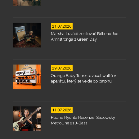
21.07.2026
Marshall uvádí zesilovač Billieho Joe
Armstronga z Green Day
29.07.2026
Orange Baby Terror: dvacet wattů v
aparátu, který se vejde do batohu
11.07.2026
Hodně Rychlá Recenze: Sadowsky
MetroLine 21 J-Bass