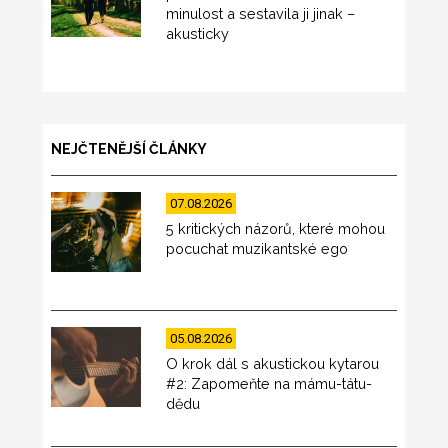
minulost a sestavila ji jinak –
akusticky
NEJČTENĚJŠÍ ČLÁNKY
07.08.2026
5 kritických názorů, které mohou
pocuchat muzikantské ego
05.08.2026
O krok dál s akustickou kytarou
#2: Zapomeňte na mámu-tátu-
dědu