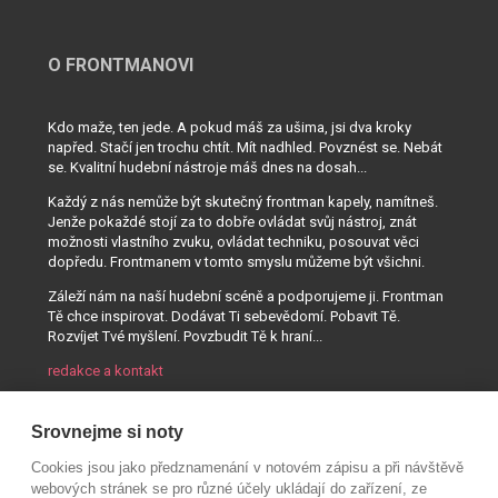
O FRONTMANOVI
Kdo maže, ten jede. A pokud máš za ušima, jsi dva kroky
napřed. Stačí jen trochu chtít. Mít nadhled. Povznést se. Nebát
se. Kvalitní hudební nástroje máš dnes na dosah...
Každý z nás nemůže být skutečný frontman kapely, namítneš.
Jenže pokaždé stojí za to dobře ovládat svůj nástroj, znát
možnosti vlastního zvuku, ovládat techniku, posouvat věci
dopředu. Frontmanem v tomto smyslu můžeme být všichni.
Záleží nám na naší hudební scéně a podporujeme ji. Frontman
Tě chce inspirovat. Dodávat Ti sebevědomí. Pobavit Tě.
Rozvíjet Tvé myšlení. Povzbudit Tě k hraní...
redakce a kontakt
Srovnejme si noty
Cookies jsou jako předznamenání v notovém zápisu a při návštěvě
webových stránek se pro různé účely ukládají do zařízení, ze