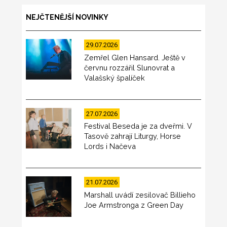
NEJČTENĚJŠÍ NOVINKY
29.07.2026
Zemřel Glen Hansard. Ještě v
červnu rozzářil Slunovrat a
Valašský špalíček
27.07.2026
Festival Beseda je za dveřmi. V
Tasově zahrají Liturgy, Horse
Lords i Načeva
21.07.2026
Marshall uvádí zesilovač Billieho
Joe Armstronga z Green Day