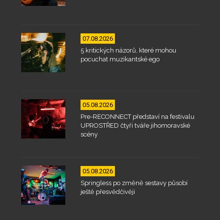
07.08.2026
5 kritických názorů, které mohou
pocuchat muzikantské ego
05.08.2026
Pre-RECONNECT představí na festivalu
UPROSTŘED čtyři tváře jihomoravské
scény
05.08.2026
Springless po změně sestavy působí
ještě přesvědčivěji