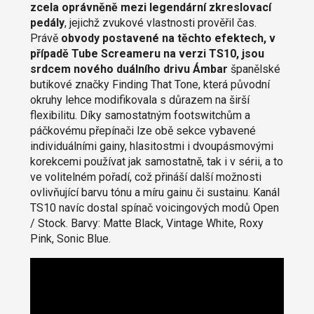
zcela oprávněně mezi legendární zkreslovací
pedály
, jejichž zvukové vlastnosti prověřil čas.
Právě
obvody postavené na těchto efektech, v
případě Tube Screameru na verzi TS10, jsou
srdcem nového duálního drivu Ámbar
španělské
butikové značky Finding That Tone, která původní
okruhy lehce modifikovala s důrazem na širší
flexibilitu. Díky samostatným footswitchům a
páčkovému přepínači lze obě sekce vybavené
individuálními gainy, hlasitostmi i dvoupásmovými
korekcemi používat jak samostatně, tak i v sérii, a to
ve volitelném pořadí, což přináší další možnosti
ovlivňující barvu tónu a míru gainu či sustainu. Kanál
TS10 navíc dostal spínač voicingových modů Open
/ Stock. Barvy: Matte Black, Vintage White, Roxy
Pink, Sonic Blue.