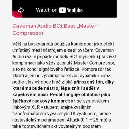
Caveman Audio BC1 Bass „Master“
Compressor
Většina baskytaristů používá kompresor jako efekt
umístěný mezi nástrojem a zesilovačem. Caveman
Audio razí v případě modelu BC1 myšlenku používat
komprimaci jako vždy zapnutý Master Compressor,
a to na konci signálového řetězce. Kompresor tak
zkrotí a jemně vytvaruje celkovou dynamiku, čímž
podle slov výrobce hráč získá
přirozený tón, díky
kterému bude nástroj lépe znít i sedět v
kapelovém mixu
.
Pedál funguje obdobně jako
špičkový rackový kompresor
se symetrickým
linkovým XLR vstupem, stejně kvalitním,
transformátorem vyváženým DI výstupem, široce
nastavitelným parametrem Attack (0,1 – 25 ms) a
také footswitchem aktivovatelným boostem.