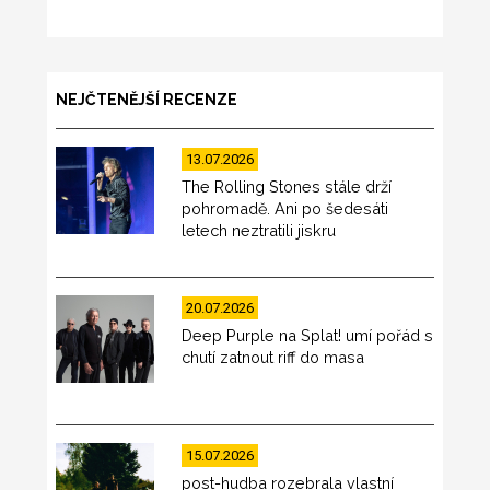
NEJČTENĚJŠÍ RECENZE
13.07.2026
The Rolling Stones stále drží
pohromadě. Ani po šedesáti
letech neztratili jiskru
20.07.2026
Deep Purple na Splat! umí pořád s
chutí zatnout riff do masa
15.07.2026
post-hudba rozebrala vlastní